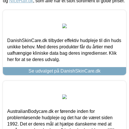
og
NiceHair.dk
, som alle har et stort sortiment til gode priser.
DanishSkinCare.dk tilbyder effektiv hudpleje til din huds
unikke behov. Med deres produkter får du årtier med
uafhængige kliniske data bag deres ingredienser. Klik
her for at se deres udvalg.
Se udvalget på DanishSkinCare.dk
AustralianBodycare.dk er førende inden for
problemløsende hudpleje og det har de været siden
1992. Det er deres mål at hjælpe danskerne med at