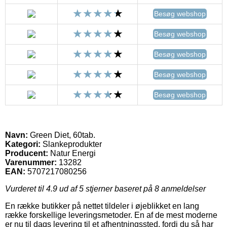
Besøg webshop
Besøg webshop
Besøg webshop
Besøg webshop
Besøg webshop
Navn:
Green Diet, 60tab.
Kategori:
Slankeprodukter
Producent:
Natur Energi
Varenummer:
13282
EAN:
5707217080256
Vurderet til
4.9
ud af 5 stjerner baseret på
8
anmeldelser
En række butikker på nettet tildeler i øjeblikket en lang
række forskellige leveringsmetoder. En af de mest moderne
er nu til dags levering til et afhentningssted, fordi du så har