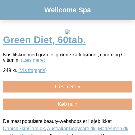
Wellcome Spa
Green Diet, 60tab.
Kosttilskud med grøn te, grønne kaffebønner, chrom og C-
vitamin.
(Læs mere)
249
kr.
(Vis fragtpris)
Læs mere »
Køb nu »
De mest populære beauty-webshops er i øjeblikket
DanishSkinCare.dk
,
AustralianBodycare.dk
,
Made4men.dk