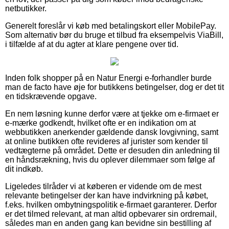
netbutikker.
Generelt foreslår vi køb med betalingskort eller MobilePay.
Som alternativ bør du bruge et tilbud fra eksempelvis ViaBill,
i tilfælde af at du agter at klare pengene over tid.
Inden folk shopper på en Natur Energi e-forhandler burde
man de facto have øje for butikkens betingelser, dog er det tit
en tidskrævende opgave.
En nem løsning kunne derfor være at tjekke om e-firmaet er
e-mærke godkendt, hvilket ofte er en indikation om at
webbutikken anerkender gældende dansk lovgivning, samt
at online butikken ofte revideres af jurister som kender til
vedtægterne på området. Dette er desuden din anledning til
en håndsrækning, hvis du oplever dilemmaer som følge af
dit indkøb.
Ligeledes tilråder vi at køberen er vidende om de mest
relevante betingelser der kan have indvirkning på købet,
f.eks. hvilken ombytningspolitik e-firmaet garanterer. Derfor
er det tilmed relevant, at man altid opbevarer sin ordremail,
således man en anden gang kan bevidne sin bestilling af