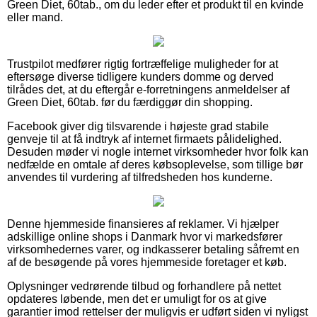
Green Diet, 60tab., om du leder efter et produkt til en kvinde
eller mand.
Trustpilot medfører rigtig fortræffelige muligheder for at
eftersøge diverse tidligere kunders domme og derved
tilrådes det, at du eftergår e-forretningens anmeldelser af
Green Diet, 60tab. før du færdiggør din shopping.
Facebook giver dig tilsvarende i højeste grad stabile
genveje til at få indtryk af internet firmaets pålidelighed.
Desuden møder vi nogle internet virksomheder hvor folk kan
nedfælde en omtale af deres købsoplevelse, som tillige bør
anvendes til vurdering af tilfredsheden hos kunderne.
Denne hjemmeside finansieres af reklamer. Vi hjælper
adskillige online shops i Danmark hvor vi markedsfører
virksomhedernes varer, og indkasserer betaling såfremt en
af de besøgende på vores hjemmeside foretager et køb.
Oplysninger vedrørende tilbud og forhandlere på nettet
opdateres løbende, men det er umuligt for os at give
garantier imod rettelser der muligvis er udført siden vi nyligst