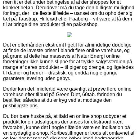
men tit er det under betingelse af at der shoppes for et
konkret beløb. Derudover må du tage den billigste mulighed
for fragt, der i de fleste tilfælde – uanset om du opholder sig
tæt på Taastrup, Hillerød eller Faaborg – vil være at få dem
til at bringe dine produkter til en pakkeshop.
Det er efterhånden ekstremt ligetil for almindelige dødelige
at finde de laveste priser i blandt flere online varehuse, og
på grund af dette har massevis af Natur Energi online
forretninger ikke kunne slippe for at trykke salgsværdien på
mange af deres produkter – til piger og drenge, og ligeledes
til damer og herrer – drastisk, og endda nogle gange
garantere levering uden gebyr.
Derfor kan det imidlertid være gavnligt at prøve flere online
varehuse efter tilbud på Green Diet, 60tab. forinden du
bestiller, således at du er tryg ved at modtage den
prisbilligste pris.
Du bør bare huske på, at ifald en online shop udbyder et
produkt for en udsalgspris der anses for ekstraordinært
favorabel, kunne det i nogle tilfælde være en indikation på
en snydagtig e-shop. Kortbestillinger er trods alt omfavnet af
en lov, der passer på dig som køber imod bedrageriske