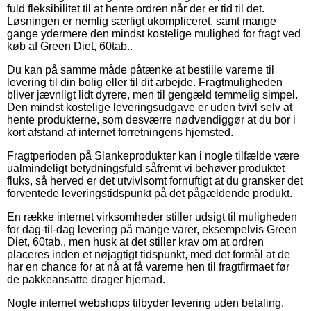
fuld fleksibilitet til at hente ordren når der er tid til det.
Løsningen er nemlig særligt ukompliceret, samt mange
gange ydermere den mindst kostelige mulighed for fragt ved
køb af Green Diet, 60tab..
Du kan på samme måde påtænke at bestille varerne til
levering til din bolig eller til dit arbejde. Fragtmuligheden
bliver jævnligt lidt dyrere, men til gengæld temmelig simpel.
Den mindst kostelige leveringsudgave er uden tvivl selv at
hente produkterne, som desværre nødvendiggør at du bor i
kort afstand af internet forretningens hjemsted.
Fragtperioden på Slankeprodukter kan i nogle tilfælde være
ualmindeligt betydningsfuld såfremt vi behøver produktet
fluks, så herved er det utvivlsomt fornuftigt at du gransker det
forventede leveringstidspunkt på det pågældende produkt.
En række internet virksomheder stiller udsigt til muligheden
for dag-til-dag levering på mange varer, eksempelvis Green
Diet, 60tab., men husk at det stiller krav om at ordren
placeres inden et nøjagtigt tidspunkt, med det formål at de
har en chance for at nå at få varerne hen til fragtfirmaet før
de pakkeansatte drager hjemad.
Nogle internet webshops tilbyder levering uden betaling,