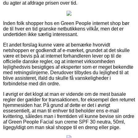
du agter at afdrage prisen over tid.
Inden folk shopper hos en Green People internet shop bør
de til hver en tid granske netbutikkens vilkår, men det er
undertiden ikke særlig interessant.
Et andet forslag kunne være at bemærke hvorvidt
netshoppen er godkendt af e-mærket, grundet at det skulle
være et bevis på at internet forhandleren lever op til de
officielle danske regler, og at internet virksomheden
lejlighedsvis besigtiges af eksperter som er meget bekendte
med retningslinjerne. Derudover tilbydes du lejlighed til at
blive assisteret, ifald du skulle få vanskeligheder i
forbindelse med din ordre.
I øvrigt er det klogt at man er vidende om de mest basale
regler der gælder for transaktionen, for eksempel den returret
hjemmesiden har. På grund af dette er det i øvrigt
essesentielt, at man til enhver tid beholder ens e-mail
kvittering, således man i fremtiden vil kunne bevise sin ordre
af Green People Facial sun creme SPF 30 neutra, 50ml,
ligegyldigt om man skal shoppe til en dreng eller pige.