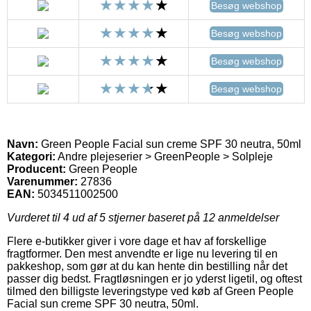
Besøg webshop
Besøg webshop
Besøg webshop
Besøg webshop
Navn:
Green People Facial sun creme SPF 30 neutra, 50ml
Kategori:
Andre plejeserier > GreenPeople > Solpleje
Producent:
Green People
Varenummer:
27836
EAN:
5034511002500
Vurderet til
4
ud af 5 stjerner baseret på
12
anmeldelser
Flere e-butikker giver i vore dage et hav af forskellige
fragtformer. Den mest anvendte er lige nu levering til en
pakkeshop, som gør at du kan hente din bestilling når det
passer dig bedst. Fragtløsningen er jo yderst ligetil, og oftest
tilmed den billigste leveringstype ved køb af Green People
Facial sun creme SPF 30 neutra, 50ml.