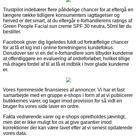
Trustpilot indebærer flere pålidelige chancer for at eftergå en
længere række tidligere konsumenters iagttagelser og
herved er det smart, at du eftergår e-forhandlerens ratings af
Green People Facial sun creme SPF 30 neutra, 50ml før du
bestiller.
Facebook giver dig ligeledes fuldt ud fortræffelige chancer
for at få et kig ind i online forretningens kundefokus.
Derudover ser vi en del e-forhandlere som tilbyder kunderne
at offentliggøre en evaluering af ordreforløbet, hvilket tillige
må drages fordel af til at få et indblik i hvor glade kunderne
er.
Vores hjemmeside finansieres af annoncer. Vi har et fast
samarbejde med en gruppe e-shops i form af at vi publicerer
butikkernes varer, og tager imod provision for så vidt en
bruger fra vores side laver en ordre.
Fakta vedrørende varer og e-shops opretholdes jævnligt,
men det er ikke muligt for os at give garantier imod
korrektioner der kan være lavet efter at vi senest opdaterede
vores data.