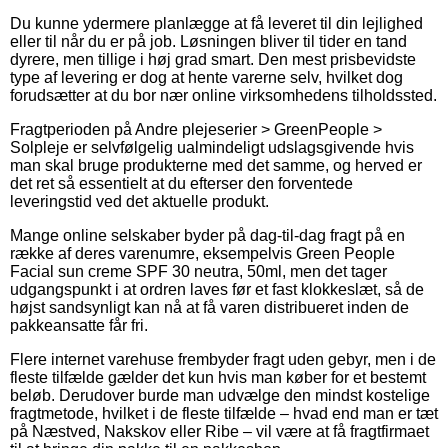
Du kunne ydermere planlægge at få leveret til din lejlighed
eller til når du er på job. Løsningen bliver til tider en tand
dyrere, men tillige i høj grad smart. Den mest prisbevidste
type af levering er dog at hente varerne selv, hvilket dog
forudsætter at du bor nær online virksomhedens tilholdssted.
Fragtperioden på Andre plejeserier > GreenPeople >
Solpleje er selvfølgelig ualmindeligt udslagsgivende hvis
man skal bruge produkterne med det samme, og herved er
det ret så essentielt at du efterser den forventede
leveringstid ved det aktuelle produkt.
Mange online selskaber byder på dag-til-dag fragt på en
række af deres varenumre, eksempelvis Green People
Facial sun creme SPF 30 neutra, 50ml, men det tager
udgangspunkt i at ordren laves før et fast klokkeslæt, så de
højst sandsynligt kan nå at få varen distribueret inden de
pakkeansatte får fri.
Flere internet varehuse frembyder fragt uden gebyr, men i de
fleste tilfælde gælder det kun hvis man køber for et bestemt
beløb. Derudover burde man udvælge den mindst kostelige
fragtmetode, hvilket i de fleste tilfælde – hvad end man er tæt
på Næstved, Nakskov eller Ribe – vil være at få fragtfirmaet