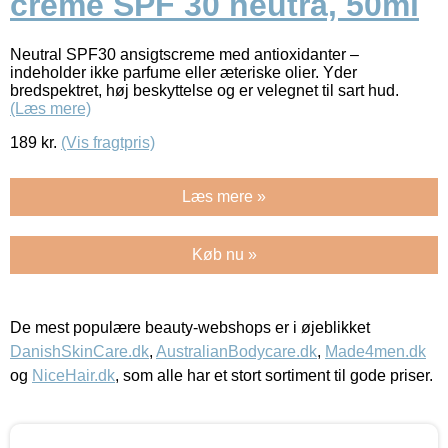
creme SPF 30 neutra, 50ml
Neutral SPF30 ansigtscreme med antioxidanter –
indeholder ikke parfume eller æteriske olier. Yder
bredspektret, høj beskyttelse og er velegnet til sart hud.
(Læs mere)
189
kr.
(Vis fragtpris)
Læs mere »
Køb nu »
De mest populære beauty-webshops er i øjeblikket
DanishSkinCare.dk
,
AustralianBodycare.dk
,
Made4men.dk
og
NiceHair.dk
, som alle har et stort sortiment til gode priser.