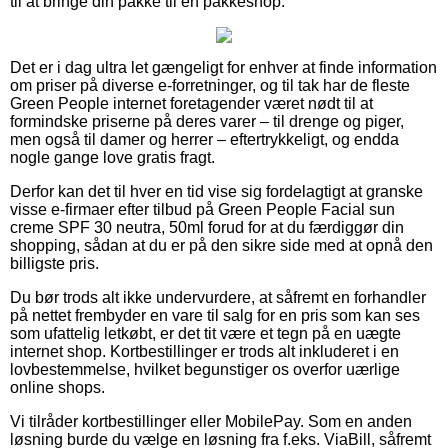
til at bringe din pakke til en pakkeshop.
Det er i dag ultra let gængeligt for enhver at finde information
om priser på diverse e-forretninger, og til tak har de fleste
Green People internet foretagender været nødt til at
formindske priserne på deres varer – til drenge og piger,
men også til damer og herrer – eftertrykkeligt, og endda
nogle gange love gratis fragt.
Derfor kan det til hver en tid vise sig fordelagtigt at granske
visse e-firmaer efter tilbud på Green People Facial sun
creme SPF 30 neutra, 50ml forud for at du færdiggør din
shopping, sådan at du er på den sikre side med at opnå den
billigste pris.
Du bør trods alt ikke undervurdere, at såfremt en forhandler
på nettet frembyder en vare til salg for en pris som kan ses
som ufattelig letkøbt, er det tit være et tegn på en uægte
internet shop. Kortbestillinger er trods alt inkluderet i en
lovbestemmelse, hvilket begunstiger os overfor uærlige
online shops.
Vi tilråder kortbestillinger eller MobilePay. Som en anden
løsning burde du vælge en løsning fra f.eks. ViaBill, såfremt