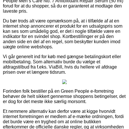
People Men’s Care No. 7 Anitoxidant Repair Serum (50 ml)
forud for at du shopper, så du er garanteret at modtage den
laveste pris.
Du bør trods alt være opmærksom på, at i tilfælde af at en
internet shop annoncerer et produkt for en udsalgspris som
kan ses som umådelig god, er det i nogle tilfælde være en
indikator for en svindel shop. Kortbestillinger er på den
anden side en del af en regel, som beskytter kunden imod
uægte online webshops.
Vi går generelt ind for køb med gængse betalingskort eller
mobilbetaling. Som alternativ burde du vælge et
afdragstilbud fra f.eks. ViaBill, hvis du hellere vil afdrage
prisen over et længere tidsrum.
Forinden folk bestiller på en Green People e-forretning
behøver de helt sikkert gennemse shoppens betingelser, det
er dog for det meste ikke særlig morsomt.
Et nemmere alternativ kan derfor være at kigge hvorvidt
internet forretningen er medlem af e-mærke ordningen, fordi
det burde være en tryghed om at online butikken
efterkommer de officielle danske regler, og at virksomheden