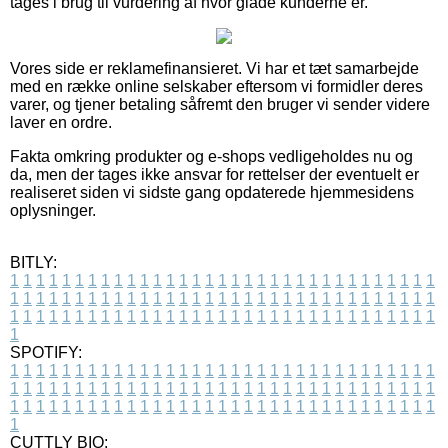
tages i brug til vurdering af hvor glade kunderne er.
Vores side er reklamefinansieret. Vi har et tæt samarbejde
med en række online selskaber eftersom vi formidler deres
varer, og tjener betaling såfremt den bruger vi sender videre
laver en ordre.
Fakta omkring produkter og e-shops vedligeholdes nu og
da, men der tages ikke ansvar for rettelser der eventuelt er
realiseret siden vi sidste gang opdaterede hjemmesidens
oplysninger.
BITLY:
1
1
1
1
1
1
1
1
1
1
1
1
1
1
1
1
1
1
1
1
1
1
1
1
1
1
1
1
1
1
1
1
1
1
1
1
1
1
1
1
1
1
1
1
1
1
1
1
1
1
1
1
1
1
1
1
1
1
1
1
1
1
1
1
1
1
1
1
1
1
1
1
1
1
1
1
1
1
1
1
1
1
1
1
1
1
1
1
1
1
1
1
1
1
1
1
1
1
1
1
SPOTIFY:
1
1
1
1
1
1
1
1
1
1
1
1
1
1
1
1
1
1
1
1
1
1
1
1
1
1
1
1
1
1
1
1
1
1
1
1
1
1
1
1
1
1
1
1
1
1
1
1
1
1
1
1
1
1
1
1
1
1
1
1
1
1
1
1
1
1
1
1
1
1
1
1
1
1
1
1
1
1
1
1
1
1
1
1
1
1
1
1
1
1
1
1
1
1
1
1
1
1
1
1
CUTTLY BIO: