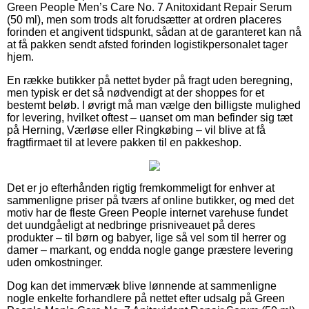
Green People Men’s Care No. 7 Anitoxidant Repair Serum
(50 ml), men som trods alt forudsætter at ordren placeres
forinden et angivent tidspunkt, sådan at de garanteret kan nå
at få pakken sendt afsted forinden logistikpersonalet tager
hjem.
En række butikker på nettet byder på fragt uden beregning,
men typisk er det så nødvendigt at der shoppes for et
bestemt beløb. I øvrigt må man vælge den billigste mulighed
for levering, hvilket oftest – uanset om man befinder sig tæt
på Herning, Værløse eller Ringkøbing – vil blive at få
fragtfirmaet til at levere pakken til en pakkeshop.
Det er jo efterhånden rigtig fremkommeligt for enhver at
sammenligne priser på tværs af online butikker, og med det
motiv har de fleste Green People internet varehuse fundet
det uundgåeligt at nedbringe prisniveauet på deres
produkter – til børn og babyer, lige så vel som til herrer og
damer – markant, og endda nogle gange præstere levering
uden omkostninger.
Dog kan det immervæk blive lønnende at sammenligne
nogle enkelte forhandlere på nettet efter udsalg på Green