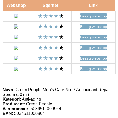
Webshop
Stjerner
Link
Besøg webshop
Besøg webshop
Besøg webshop
Besøg webshop
Besøg webshop
Besøg webshop
Navn:
Green People Men’s Care No. 7 Anitoxidant Repair
Serum (50 ml)
Kategori:
Anti-aging
Producent:
Green People
Varenummer:
5034511000964
EAN:
5034511000964