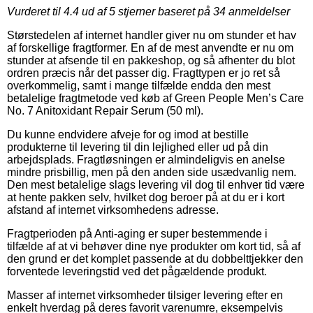
Vurderet til
4.4
ud af 5 stjerner baseret på
34
anmeldelser
Størstedelen af internet handler giver nu om stunder et hav
af forskellige fragtformer. En af de mest anvendte er nu om
stunder at afsende til en pakkeshop, og så afhenter du blot
ordren præcis når det passer dig. Fragttypen er jo ret så
overkommelig, samt i mange tilfælde endda den mest
betalelige fragtmetode ved køb af Green People Men’s Care
No. 7 Anitoxidant Repair Serum (50 ml).
Du kunne endvidere afveje for og imod at bestille
produkterne til levering til din lejlighed eller ud på din
arbejdsplads. Fragtløsningen er almindeligvis en anelse
mindre prisbillig, men på den anden side usædvanlig nem.
Den mest betalelige slags levering vil dog til enhver tid være
at hente pakken selv, hvilket dog beroer på at du er i kort
afstand af internet virksomhedens adresse.
Fragtperioden på Anti-aging er super bestemmende i
tilfælde af at vi behøver dine nye produkter om kort tid, så af
den grund er det komplet passende at du dobbelttjekker den
forventede leveringstid ved det pågældende produkt.
Masser af internet virksomheder tilsiger levering efter en
enkelt hverdag på deres favorit varenumre, eksempelvis