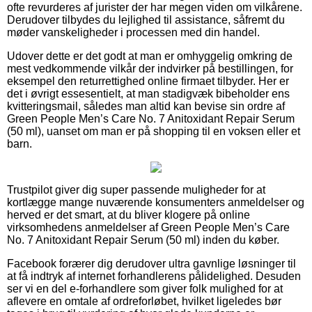
ofte revurderes af jurister der har megen viden om vilkårene.
Derudover tilbydes du lejlighed til assistance, såfremt du
møder vanskeligheder i processen med din handel.
Udover dette er det godt at man er omhyggelig omkring de
mest vedkommende vilkår der indvirker på bestillingen, for
eksempel den returrettighed online firmaet tilbyder. Her er
det i øvrigt essesentielt, at man stadigvæk bibeholder ens
kvitteringsmail, således man altid kan bevise sin ordre af
Green People Men’s Care No. 7 Anitoxidant Repair Serum
(50 ml), uanset om man er på shopping til en voksen eller et
barn.
Trustpilot giver dig super passende muligheder for at
kortlægge mange nuværende konsumenters anmeldelser og
herved er det smart, at du bliver klogere på online
virksomhedens anmeldelser af Green People Men’s Care
No. 7 Anitoxidant Repair Serum (50 ml) inden du køber.
Facebook forærer dig derudover ultra gavnlige løsninger til
at få indtryk af internet forhandlerens pålidelighed. Desuden
ser vi en del e-forhandlere som giver folk mulighed for at
aflevere en omtale af ordreforløbet, hvilket ligeledes bør