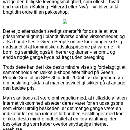
vælge den billigste leveringsmulighed, som oftest – hvad
end man bor i Kolding, Hillerød eller Nivå – vil blive at få
bragt din ordre til en pakkeshop.
Det er jo efterhånden særligt smertefrit for os alle at lave
prissammenligning i blandt diverse online virksomheder, og
altså har de fleste Green People online forretninger set sig
nødsaget til at formindske udsalgspriserne på varerne – til
børn, og samtidig også til herrer og damer – enormt, og
endda nogle gange byde på fragt uden beregning.
Trods dette kan det ikke desto mindre vise sig fordelagtigt at
sammenholde en række e-shops efter tilbud på Green
People Sun lotion SPF 30 u.duft, 200ml. før du gennemfører
din bestilling, sådan at man er usvigeligt sikker på at antage
den bedste pris.
Man skal trods alt være omhyggelig med, at i tilfælde af at en
internet virksomhed afsætter deres varer for en udsalgspris
som virker utrolig beskeden, er det mange gange være en
indikator for en fup internet forhandler. Bestillinger med kort
er ikke desto mindre indbefattet af en foranstaltning, der
beskytter dig som køber overfor snydagtige internet
varehuse.