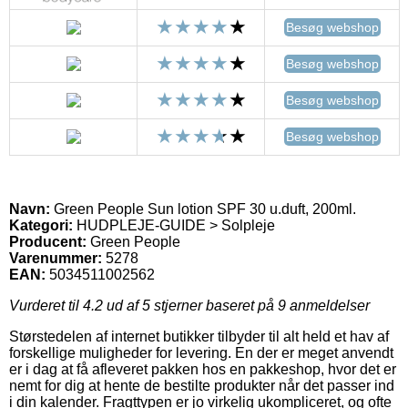
Besøg webshop
Besøg webshop
Besøg webshop
Besøg webshop
Navn:
Green People Sun lotion SPF 30 u.duft, 200ml.
Kategori:
HUDPLEJE-GUIDE > Solpleje
Producent:
Green People
Varenummer:
5278
EAN:
5034511002562
Vurderet til
4.2
ud af 5 stjerner baseret på
9
anmeldelser
Størstedelen af internet butikker tilbyder til alt held et hav af
forskellige muligheder for levering. En der er meget anvendt
er i dag at få afleveret pakken hos en pakkeshop, hvor det er
nemt for dig at hente de bestilte produkter når det passer ind
i din kalender. Fragttypen er jo virkelig ukompliceret, og ofte