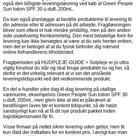
også den billigste leveringsløsning ved køb af Green People
Sun lotion SPF 30 u.duft, 200ml..
Du kan også planlægge at bestille produkterne til levering til
din adresse eller til adressen på dit arbejde. Fragtløsningen
bliver som oftest et hak mindre prisbillig, men på den anden
side usædvanlig fremkommelig. Den mest betalelige form for
levering kan ikke benægtes at være at du selv henter ordren,
men det er betinget af at du fysisk befinder dig nærved
online forhandlerens tilholdssted.
Fragtperioden på HUDPLEJE-GUIDE > Solpleje er jo ultra
vigtig forudsat du står og skal bruge produktet nu og her, så
derfor er det virkelig relevant at vi ser det anslåede
leveringstidspunkt ved det vedkommende produkt.
En del e-handler yder dag-til-dag levering på utallige
varenumre, eksempelvis Green People Sun lotion SPF 30
u.duft, 200ml., men glem ikke at det er påkrævet at
bestillingen laves før et konkret tidspunkt, så de højst
sandsynligt kan nå at få dit nye produkt pakket inden
logistikpersonalet får fri.
Visse firmaer på nettet sikrer levering uden gebyr, men tit
kun ifald der indkøbes for en konkret pris. I øvrigt kan man