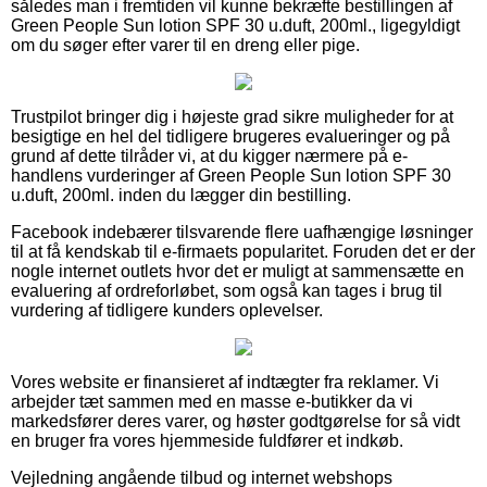
således man i fremtiden vil kunne bekræfte bestillingen af
Green People Sun lotion SPF 30 u.duft, 200ml., ligegyldigt
om du søger efter varer til en dreng eller pige.
Trustpilot bringer dig i højeste grad sikre muligheder for at
besigtige en hel del tidligere brugeres evalueringer og på
grund af dette tilråder vi, at du kigger nærmere på e-
handlens vurderinger af Green People Sun lotion SPF 30
u.duft, 200ml. inden du lægger din bestilling.
Facebook indebærer tilsvarende flere uafhængige løsninger
til at få kendskab til e-firmaets popularitet. Foruden det er der
nogle internet outlets hvor det er muligt at sammensætte en
evaluering af ordreforløbet, som også kan tages i brug til
vurdering af tidligere kunders oplevelser.
Vores website er finansieret af indtægter fra reklamer. Vi
arbejder tæt sammen med en masse e-butikker da vi
markedsfører deres varer, og høster godtgørelse for så vidt
en bruger fra vores hjemmeside fuldfører et indkøb.
Vejledning angående tilbud og internet webshops