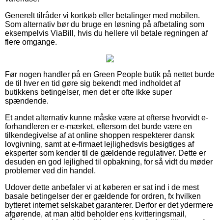
Generelt tilråder vi kortkøb eller betalinger med mobilen.
Som alternativ bør du bruge en løsning på afbetaling som
eksempelvis ViaBill, hvis du hellere vil betale regningen af
flere omgange.
Før nogen handler på en Green People butik på nettet burde
de til hver en tid gøre sig bekendt med indholdet af
butikkens betingelser, men det er ofte ikke super
spændende.
Et andet alternativ kunne måske være at efterse hvorvidt e-
forhandleren er e-mærket, eftersom det burde være en
tilkendegivelse af at online shoppen respekterer dansk
lovgivning, samt at e-firmaet lejlighedsvis besigtiges af
eksperter som kender til de gældende regulativer. Dette er
desuden en god lejlighed til opbakning, for så vidt du møder
problemer ved din handel.
Udover dette anbefaler vi at køberen er sat ind i de mest
basale betingelser der er gældende for ordren, fx hvilken
bytteret internet selskabet garanterer. Derfor er det ydermere
afgørende, at man altid beholder ens kvitteringsmail,