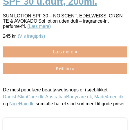
SPF 30 u.duft, 200ml.
SUN LOTION SPF 30 – NO SCENT. EDELWEISS, GRØN
TE & AVOKADO Sol lotion uden duft – fragrance-fri,
perfume-fri.
(Læs mere)
245
kr.
(Vis fragtpris)
Læs mere »
Køb nu »
De mest populære beauty-webshops er i øjeblikket
DanishSkinCare.dk
,
AustralianBodycare.dk
,
Made4men.dk
og
NiceHair.dk
, som alle har et stort sortiment til gode priser.