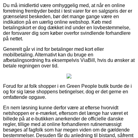
Du må imidlertid være omhyggelig med, at når en online
forretning frembyder bedst i test varer for en salgspris der er
grænseløst beskeden, bør det mange gange være en
indikation på en uærlig online webshop. Køb med
betalingskort er dog dækket ind under en lovbestemmelse,
der forsvarer dig som køber overfor svindlende forhandlere
på nettet.
Generelt går vi ind for betalinger med kort eller
mobilbetaling. Alternativt kan du bruge en
afbetalingsordning fra eksempelvis ViaBill, hvis du ønsker at
betale regningen over tid.
Forud for at folk shopper i en Green People butik burde de i
og for sig læse shoppens betingelser, dog er det gerne en
omfattende opgave.
En nem løsning kunne derfor være at efterse hvorvidt
netshoppen er e-mærket, eftersom det længe har været et
billede på at e-butikken anerkender de officielle danske
regler, tillige med at online forhandleren rutinemæssigt
besøges af fagfolk som har megen viden om de gældende
bestemmelser. Desuden får du anledning til bistand, såfremt