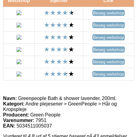
Webshop
Stjerner
Link
Besøg webshop
Besøg webshop
Besøg webshop
Besøg webshop
Besøg webshop
Besøg webshop
Navn:
Greenpeople Bath & shower lavender, 200ml.
Kategori:
Andre plejeserier > GreenPeople > Hår og
Kropspleje
Producent:
Green People
Varenummer:
7951
EAN:
5034511005037
Vurderet til
4.8
ud af 5 stjerner baseret på
43
anmeldelser