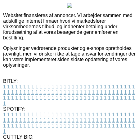
Websitet finansieres af annoncer. Vi arbejder sammen med
adskillige internet firmaer hvori vi markedsfører
virksomhedernes tilbud, og indhenter betaling under
forudsætning af at vores besøgende gennemfører en
bestilling.
Oplysninger vedrørende produkter og e-shops opretholdes
jævnligt, men vi ønsker ikke at tage ansvar for ændringer der
kan være implementeret siden sidste opdatering af vores
oplysninger.
BITLY:
1
1
1
1
1
1
1
1
1
1
1
1
1
1
1
1
1
1
1
1
1
1
1
1
1
1
1
1
1
1
1
1
1
1
1
1
1
1
1
1
1
1
1
1
1
1
1
1
1
1
1
1
1
1
1
1
1
1
1
1
1
1
1
1
1
1
1
1
1
1
1
1
1
1
1
1
1
1
1
1
1
1
1
1
1
1
1
1
1
1
1
1
1
1
1
1
1
1
1
1
SPOTIFY:
1
1
1
1
1
1
1
1
1
1
1
1
1
1
1
1
1
1
1
1
1
1
1
1
1
1
1
1
1
1
1
1
1
1
1
1
1
1
1
1
1
1
1
1
1
1
1
1
1
1
1
1
1
1
1
1
1
1
1
1
1
1
1
1
1
1
1
1
1
1
1
1
1
1
1
1
1
1
1
1
1
1
1
1
1
1
1
1
1
1
1
1
1
1
1
1
1
1
1
1
CUTTLY BIO: