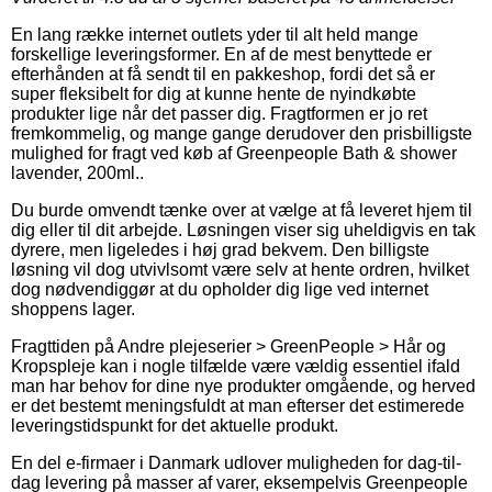
En lang række internet outlets yder til alt held mange
forskellige leveringsformer. En af de mest benyttede er
efterhånden at få sendt til en pakkeshop, fordi det så er
super fleksibelt for dig at kunne hente de nyindkøbte
produkter lige når det passer dig. Fragtformen er jo ret
fremkommelig, og mange gange derudover den prisbilligste
mulighed for fragt ved køb af Greenpeople Bath & shower
lavender, 200ml..
Du burde omvendt tænke over at vælge at få leveret hjem til
dig eller til dit arbejde. Løsningen viser sig uheldigvis en tak
dyrere, men ligeledes i høj grad bekvem. Den billigste
løsning vil dog utvivlsomt være selv at hente ordren, hvilket
dog nødvendiggør at du opholder dig lige ved internet
shoppens lager.
Fragttiden på Andre plejeserier > GreenPeople > Hår og
Kropspleje kan i nogle tilfælde være vældig essentiel ifald
man har behov for dine nye produkter omgående, og herved
er det bestemt meningsfuldt at man efterser det estimerede
leveringstidspunkt for det aktuelle produkt.
En del e-firmaer i Danmark udlover muligheden for dag-til-
dag levering på masser af varer, eksempelvis Greenpeople