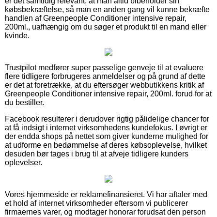
er det samtidig relevant, at man altid bibeholder sin
købsbekræftelse, så man en anden gang vil kunne bekræfte
handlen af Greenpeople Conditioner intensive repair,
200ml., uafhængig om du søger et produkt til en mand eller
kvinde.
Trustpilot medfører super passelige genveje til at evaluere
flere tidligere forbrugeres anmeldelser og på grund af dette
er det at foretrække, at du eftersøger webbutikkens kritik af
Greenpeople Conditioner intensive repair, 200ml. forud for at
du bestiller.
Facebook resulterer i derudover rigtig pålidelige chancer for
at få indsigt i internet virksomhedens kundefokus. I øvrigt er
der endda shops på nettet som giver kunderne mulighed for
at udforme en bedømmelse af deres købsoplevelse, hvilket
desuden bør tages i brug til at afveje tidligere kunders
oplevelser.
Vores hjemmeside er reklamefinansieret. Vi har aftaler med
et hold af internet virksomheder eftersom vi publicerer
firmaernes varer, og modtager honorar forudsat den person