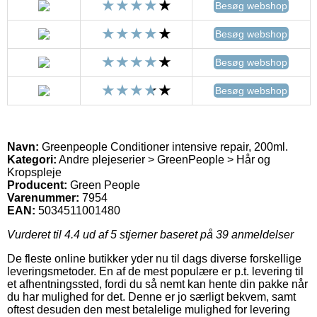
Besøg webshop
Besøg webshop
Besøg webshop
Besøg webshop
Navn:
Greenpeople Conditioner intensive repair, 200ml.
Kategori:
Andre plejeserier > GreenPeople > Hår og
Kropspleje
Producent:
Green People
Varenummer:
7954
EAN:
5034511001480
Vurderet til
4.4
ud af 5 stjerner baseret på
39
anmeldelser
De fleste online butikker yder nu til dags diverse forskellige
leveringsmetoder. En af de mest populære er p.t. levering til
et afhentningssted, fordi du så nemt kan hente din pakke når
du har mulighed for det. Denne er jo særligt bekvem, samt
oftest desuden den mest betalelige mulighed for levering