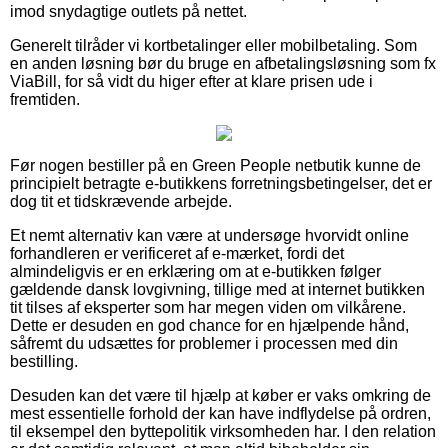
imod snydagtige outlets på nettet.
Generelt tilråder vi kortbetalinger eller mobilbetaling. Som
en anden løsning bør du bruge en afbetalingsløsning som fx
ViaBill, for så vidt du higer efter at klare prisen ude i
fremtiden.
Før nogen bestiller på en Green People netbutik kunne de
principielt betragte e-butikkens forretningsbetingelser, det er
dog tit et tidskrævende arbejde.
Et nemt alternativ kan være at undersøge hvorvidt online
forhandleren er verificeret af e-mærket, fordi det
almindeligvis er en erklæring om at e-butikken følger
gældende dansk lovgivning, tillige med at internet butikken
tit tilses af eksperter som har megen viden om vilkårene.
Dette er desuden en god chance for en hjælpende hånd,
såfremt du udsættes for problemer i processen med din
bestilling.
Desuden kan det være til hjælp at køber er vaks omkring de
mest essentielle forhold der kan have indflydelse på ordren,
til eksempel den byttepolitik virksomheden har. I den relation