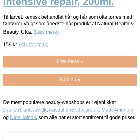
intensive repair, 200ml.
Til farvet, kemisk behandlet hår og hår som ofte tørres med
føntørrer Valgt som âbedste hår produkt af Natural Health &
Beauty, UKâ.
(Læs mere)
159
kr.
(Vis fragtpris)
Læs mere »
Køb nu »
De mest populære beauty-webshops er i øjeblikket
DanishSkinCare.dk
,
AustralianBodycare.dk
,
Made4men.dk
og
NiceHair.dk
, som alle har et stort sortiment til gode priser.