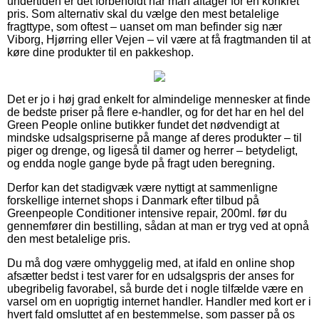
undertiden er det forbeholdt når man aftager for en konkret
pris. Som alternativ skal du vælge den mest betalelige
fragttype, som oftest – uanset om man befinder sig nær
Viborg, Hjørring eller Vejen – vil være at få fragtmanden til at
køre dine produkter til en pakkeshop.
Det er jo i høj grad enkelt for almindelige mennesker at finde
de bedste priser på flere e-handler, og for det har en hel del
Green People online butikker fundet det nødvendigt at
mindske udsalgspriserne på mange af deres produkter – til
piger og drenge, og ligeså til damer og herrer – betydeligt,
og endda nogle gange byde på fragt uden beregning.
Derfor kan det stadigvæk være nyttigt at sammenligne
forskellige internet shops i Danmark efter tilbud på
Greenpeople Conditioner intensive repair, 200ml. før du
gennemfører din bestilling, sådan at man er tryg ved at opnå
den mest betalelige pris.
Du må dog være omhyggelig med, at ifald en online shop
afsætter bedst i test varer for en udsalgspris der anses for
ubegribelig favorabel, så burde det i nogle tilfælde være en
varsel om en uoprigtig internet handler. Handler med kort er i
hvert fald omsluttet af en bestemmelse, som passer på os