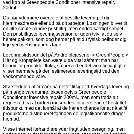
ved køb af Greenpeople Conditioner intensive repair,
200ml..
Du bør ydermere overveje at bestille levering til din
hjemmeadresse eller ud på dit arbejde. Løsningen bliver tit
en lille smule mindre prisbillig, men endda særligt simpel.
Den prisbilligste leveringsversion er uden tvivl at du selv
henter pakken, som dog beroer på at du fysisk befinder dig
lige ved webshoppens lager.
Leveringstidspunktet på Andre plejeserier > GreenPeople >
Hår og Kropspleje kan være ultra vital såfremt man har
behov for produktet fluks, så herved er det virkelig vigtigt at
vi ser nærmere på den estimerede leveringstid ved den
vedkommende vare.
Størstedelen af firmaer på nettet tilsiger 1 hverdags levering
på mange varenumre, eksempelvis Greenpeople
Conditioner intensive repair, 200ml., men som trods alt
regnes ud fra at ordren indsendes tidligere end et besluttet
tidspunkt, med det formål at de har en chance for at nå at få
produkterne distribueret forinden de logistikansatte drager
hjemad.
Visse internet forhandlere yder fragt uden beregning, men