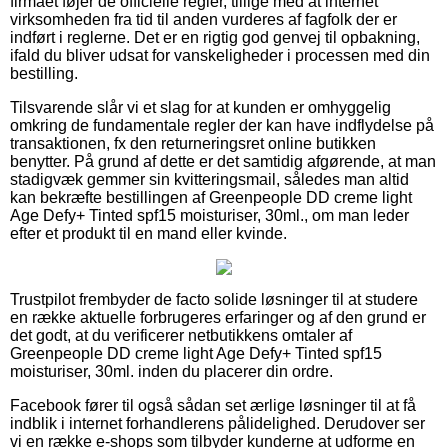
firmaet føjer de officielle regler, tillige med at internet
virksomheden fra tid til anden vurderes af fagfolk der er
indført i reglerne. Det er en rigtig god genvej til opbakning,
ifald du bliver udsat for vanskeligheder i processen med din
bestilling.
Tilsvarende slår vi et slag for at kunden er omhyggelig
omkring de fundamentale regler der kan have indflydelse på
transaktionen, fx den returneringsret online butikken
benytter. På grund af dette er det samtidig afgørende, at man
stadigvæk gemmer sin kvitteringsmail, således man altid
kan bekræfte bestillingen af Greenpeople DD creme light
Age Defy+ Tinted spf15 moisturiser, 30ml., om man leder
efter et produkt til en mand eller kvinde.
Trustpilot frembyder de facto solide løsninger til at studere
en række aktuelle forbrugeres erfaringer og af den grund er
det godt, at du verificerer netbutikkens omtaler af
Greenpeople DD creme light Age Defy+ Tinted spf15
moisturiser, 30ml. inden du placerer din ordre.
Facebook fører til også sådan set ærlige løsninger til at få
indblik i internet forhandlerens pålidelighed. Derudover ser
vi en række e-shops som tilbyder kunderne at udforme en