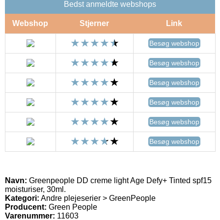
Bedst anmeldte webshops
Webshop
Stjerner
Link
Besøg webshop
Besøg webshop
Besøg webshop
Besøg webshop
Besøg webshop
Besøg webshop
Navn:
Greenpeople DD creme light Age Defy+ Tinted spf15
moisturiser, 30ml.
Kategori:
Andre plejeserier > GreenPeople
Producent:
Green People
Varenummer:
11603