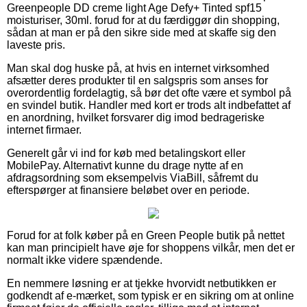
Greenpeople DD creme light Age Defy+ Tinted spf15
moisturiser, 30ml. forud for at du færdiggør din shopping,
sådan at man er på den sikre side med at skaffe sig den
laveste pris.
Man skal dog huske på, at hvis en internet virksomhed
afsætter deres produkter til en salgspris som anses for
overordentlig fordelagtig, så bør det ofte være et symbol på
en svindel butik. Handler med kort er trods alt indbefattet af
en anordning, hvilket forsvarer dig imod bedrageriske
internet firmaer.
Generelt går vi ind for køb med betalingskort eller
MobilePay. Alternativt kunne du drage nytte af en
afdragsordning som eksempelvis ViaBill, såfremt du
efterspørger at finansiere beløbet over en periode.
Forud for at folk køber på en Green People butik på nettet
kan man principielt have øje for shoppens vilkår, men det er
normalt ikke videre spændende.
En nemmere løsning er at tjekke hvorvidt netbutikken er
godkendt af e-mærket, som typisk er en sikring om at online