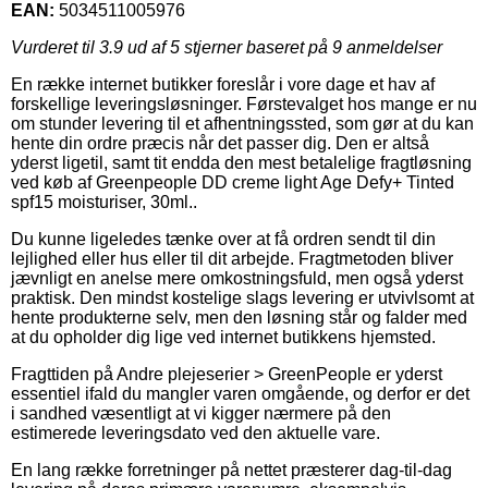
EAN:
5034511005976
Vurderet til
3.9
ud af 5 stjerner baseret på
9
anmeldelser
En række internet butikker foreslår i vore dage et hav af
forskellige leveringsløsninger. Førstevalget hos mange er nu
om stunder levering til et afhentningssted, som gør at du kan
hente din ordre præcis når det passer dig. Den er altså
yderst ligetil, samt tit endda den mest betalelige fragtløsning
ved køb af Greenpeople DD creme light Age Defy+ Tinted
spf15 moisturiser, 30ml..
Du kunne ligeledes tænke over at få ordren sendt til din
lejlighed eller hus eller til dit arbejde. Fragtmetoden bliver
jævnligt en anelse mere omkostningsfuld, men også yderst
praktisk. Den mindst kostelige slags levering er utvivlsomt at
hente produkterne selv, men den løsning står og falder med
at du opholder dig lige ved internet butikkens hjemsted.
Fragttiden på Andre plejeserier > GreenPeople er yderst
essentiel ifald du mangler varen omgående, og derfor er det
i sandhed væsentligt at vi kigger nærmere på den
estimerede leveringsdato ved den aktuelle vare.
En lang række forretninger på nettet præsterer dag-til-dag