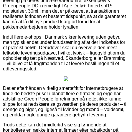
levering på deres primære varenumre, eksempelvis
Greenpeople DD creme light Age Defy+ Tinted spf15
moisturiser, 30ml., men det er påkrævet at transaktionen
realiseres forinden et bestemt tidspunkt, så at de garanteret
kan nå at få dit nye produkt klargjort forud for at
pakkemedarbejderne holder fyraften.
Indtil flere e-shops i Danmark sikrer levering uden gebyr,
men typisk er det under forudsætning af at der indkøbes for
et præcist beløb. Derudover skal du overveje den mest
letkøbte leveringsudgave, hvilket typisk – ligegyldigt om du
opholder sig tæt på Næstved, Skanderborg eller Bramming
– vil blive at få fragtmanden til at levere bestillingen til et
udleveringssted.
Det er efterhånden virkelig smertefrit for internetbrugere at
finde de bedste priser i blandt flere e-firmaer, og ergo har
adskillige Green People forretninger på nettet ikke kunne
slippe for at nedskære salgsværdien på deres produkter – til
drenge og piger, og ligeså til kvinder og mænd – voldsomt,
og endda nogle gange garantere gebyrfri levering.
Trods dette kan det imidlertid vise sig lønnende at
kontrollere en række internet firmaer efter rabatkoder på