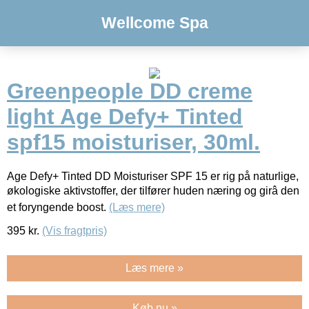
Wellcome Spa
Greenpeople DD creme
light Age Defy+ Tinted
spf15 moisturiser, 30ml.
Age Defy+ Tinted DD Moisturiser SPF 15 er rig på naturlige,
økologiske aktivstoffer, der tilfører huden næring og girâ den
et foryngende boost.
(Læs mere)
395
kr.
(Vis fragtpris)
Læs mere »
Køb nu »