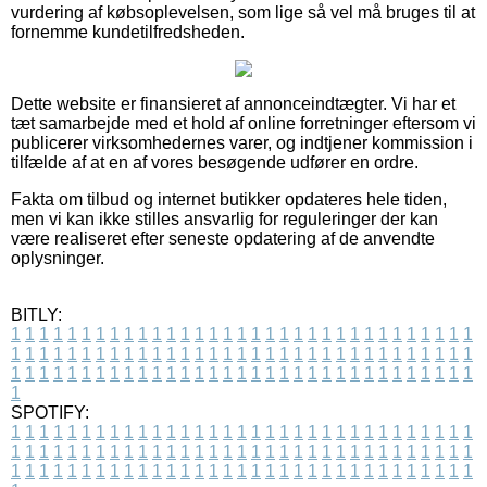
vurdering af købsoplevelsen, som lige så vel må bruges til at
fornemme kundetilfredsheden.
Dette website er finansieret af annonceindtægter. Vi har et
tæt samarbejde med et hold af online forretninger eftersom vi
publicerer virksomhedernes varer, og indtjener kommission i
tilfælde af at en af vores besøgende udfører en ordre.
Fakta om tilbud og internet butikker opdateres hele tiden,
men vi kan ikke stilles ansvarlig for reguleringer der kan
være realiseret efter seneste opdatering af de anvendte
oplysninger.
BITLY:
1
1
1
1
1
1
1
1
1
1
1
1
1
1
1
1
1
1
1
1
1
1
1
1
1
1
1
1
1
1
1
1
1
1
1
1
1
1
1
1
1
1
1
1
1
1
1
1
1
1
1
1
1
1
1
1
1
1
1
1
1
1
1
1
1
1
1
1
1
1
1
1
1
1
1
1
1
1
1
1
1
1
1
1
1
1
1
1
1
1
1
1
1
1
1
1
1
1
1
1
SPOTIFY:
1
1
1
1
1
1
1
1
1
1
1
1
1
1
1
1
1
1
1
1
1
1
1
1
1
1
1
1
1
1
1
1
1
1
1
1
1
1
1
1
1
1
1
1
1
1
1
1
1
1
1
1
1
1
1
1
1
1
1
1
1
1
1
1
1
1
1
1
1
1
1
1
1
1
1
1
1
1
1
1
1
1
1
1
1
1
1
1
1
1
1
1
1
1
1
1
1
1
1