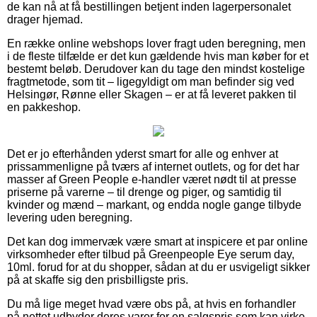
de kan nå at få bestillingen betjent inden lagerpersonalet
drager hjemad.
En række online webshops lover fragt uden beregning, men
i de fleste tilfælde er det kun gældende hvis man køber for et
bestemt beløb. Derudover kan du tage den mindst kostelige
fragtmetode, som tit – ligegyldigt om man befinder sig ved
Helsingør, Rønne eller Skagen – er at få leveret pakken til
en pakkeshop.
Det er jo efterhånden yderst smart for alle og enhver at
prissammenligne på tværs af internet outlets, og for det har
masser af Green People e-handler været nødt til at presse
priserne på varerne – til drenge og piger, og samtidig til
kvinder og mænd – markant, og endda nogle gange tilbyde
levering uden beregning.
Det kan dog immervæk være smart at inspicere et par online
virksomheder efter tilbud på Greenpeople Eye serum day,
10ml. forud for at du shopper, sådan at du er usvigeligt sikker
på at skaffe sig den prisbilligste pris.
Du må lige meget hvad være obs på, at hvis en forhandler
på nettet udbyder deres varer for en salgspris som kan virke