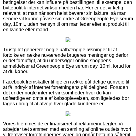
betingelser der kan influere på bestillingen, til eksempel den
byttepolitik internet virksomheden har. Her er det virkelig
relevant, at man når som helst bevarer sin faktura, så man
senere vil kunne påvise sin ordre af Greenpeople Eye serum
day, 10ml., uden hensyn til om man leder efter et produkt til
en kvinde eller mand.
Trustpilot genererer nogle uafhængige løsninger til at
fortolke en række nuværende brugeres meninger og derfor
er det fornuftigt, at du undersøger online shoppens
anmeldelser af Greenpeople Eye serum day, 10ml. forud for
at du køber.
Facebook fremskaffer tillige en række pålidelige genveje til
at få indtryk af internet forretningens pålidelighed. Foruden
det er der nogle internet virksomheder hvor du kan
udfærdige en omtale af købsoplevelsen, som ligeledes bør
tages i brug til at afveje hvor glade kunderne er.
Vores hjemmeside er finansieret af reklameindtægter. Vi
arbejder tæt sammen med en samling af online outlets hvori
vi fremviser forretningernes varer, og opnår betaling såfremt