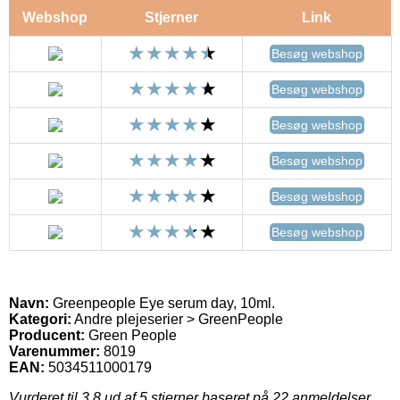
Webshop
Stjerner
Link
Besøg webshop
Besøg webshop
Besøg webshop
Besøg webshop
Besøg webshop
Besøg webshop
Navn:
Greenpeople Eye serum day, 10ml.
Kategori:
Andre plejeserier > GreenPeople
Producent:
Green People
Varenummer:
8019
EAN:
5034511000179
Vurderet til
3.8
ud af 5 stjerner baseret på
22
anmeldelser