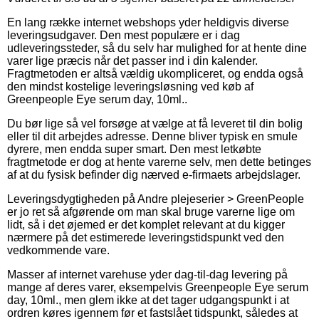
En lang række internet webshops yder heldigvis diverse
leveringsudgaver. Den mest populære er i dag
udleveringssteder, så du selv har mulighed for at hente dine
varer lige præcis når det passer ind i din kalender.
Fragtmetoden er altså vældig ukompliceret, og endda også
den mindst kostelige leveringsløsning ved køb af
Greenpeople Eye serum day, 10ml..
Du bør lige så vel forsøge at vælge at få leveret til din bolig
eller til dit arbejdes adresse. Denne bliver typisk en smule
dyrere, men endda super smart. Den mest letkøbte
fragtmetode er dog at hente varerne selv, men dette betinges
af at du fysisk befinder dig nærved e-firmaets arbejdslager.
Leveringsdygtigheden på Andre plejeserier > GreenPeople
er jo ret så afgørende om man skal bruge varerne lige om
lidt, så i det øjemed er det komplet relevant at du kigger
nærmere på det estimerede leveringstidspunkt ved den
vedkommende vare.
Masser af internet varehuse yder dag-til-dag levering på
mange af deres varer, eksempelvis Greenpeople Eye serum
day, 10ml., men glem ikke at det tager udgangspunkt i at
ordren køres igennem før et fastslået tidspunkt, således at