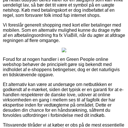
uendeligt lav, så bør det tit være et symbol på en uægte
netshop. Køb med betalingskort er dog indbefattet af en
regel, som forsvarer folk imod fup internet shops.
Vi foreslår generelt shopping med kort eller betalinger med
mobilen. Som en alternativ mulighed kunne du drage nytte
af en afbetalingsordning fra fx ViaBill, når du agter at afdrage
regningen af flere omgange.
Forud for at nogen handler i en Green People online
webshop behøver de principielt gøre sig bekendt med
indholdet af e-shoppens betingelser, dog er det naturligvis
en tidskrævende opgave.
Et alternativ kan være at undersøge om netbutikken er
godkendt af e-mærket, siden det typisk er en garanti for at e-
handlen respekterer de danske love, udover at online
virksomheden en gang i mellem ses til af fagfolk der har
ekspertise inden for vedtægterne på området. Dette er
desuden din chance for en håndsrækning, såfremt du
forvoldes udfordringer i forbindelse med dit indkøb.
Tilsvarende tilråder vi at køber er obs på de mest essentielle