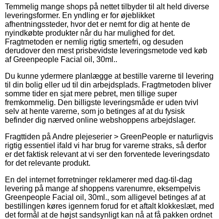
Temmelig mange shops på nettet tilbyder til alt held diverse
leveringsformer. En yndling er for øjeblikket
afhentningssteder, hvor det er nemt for dig at hente de
nyindkøbte produkter når du har mulighed for det.
Fragtmetoden er nemlig rigtig smertefri, og desuden
derudover den mest prisbevidste leveringsmetode ved køb
af Greenpeople Facial oil, 30ml..
Du kunne ydermere planlægge at bestille varerne til levering
til din bolig eller ud til din arbejdsplads. Fragtmetoden bliver
somme tider en sjat mere pebret, men tillige super
fremkommelig. Den billigste leveringsmåde er uden tvivl
selv at hente varerne, som jo betinges af at du fysisk
befinder dig nærved online webshoppens arbejdslager.
Fragttiden på Andre plejeserier > GreenPeople er naturligvis
rigtig essentiel ifald vi har brug for varerne straks, så derfor
er det faktisk relevant at vi ser den forventede leveringsdato
for det relevante produkt.
En del internet forretninger reklamerer med dag-til-dag
levering på mange af shoppens varenumre, eksempelvis
Greenpeople Facial oil, 30ml., som alligevel betinges af at
bestillingen køres igennem forud for et aftalt klokkeslæt, med
det formål at de højst sandsynligt kan nå at få pakken ordnet