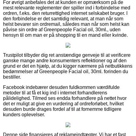
For øvrigt anbefales det at kunden er opmærksom på de
mest relevante reglementer der spiller ind i forbindelse med
ordren, f.eks. den returrettighed internet selskabet bruger. I
den forbindelse er det samtidig relevant, at man når som
helst bevarer sin ordremail, således man når som helst kan
påvise sin ordre af Greenpeople Facial oil, 30ml., uden
hensyn til om man er på shopping til en mand eller kvinde.
Trustpilot tilbyder dig ret anstændige genveje til at verificere
ganske mange andre konsumenters reflektioner og af den
grund er det en hjælp, at du kigger nærmere på netbutikkens
bedømmelser af Greenpeople Facial oil, 30ml. forinden du
bestiller.
Facebook indebærer desuden fuldkommen værdifulde
metoder til at få et kig ind i internet forhandlerens
pålidelighed. Tilmed ses endda forhandlere på nettet hvor
det er muligt at give en vurdering af ordreforløbet, hvilket
desuden burde drages fordel af til at fornemme tidligere
kunders oplevelser.
Denne side finansieres af reklameindtægter. Vi har et fast