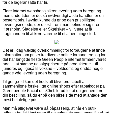
før de lageransatte har fri.
Flere internet webshops sikrer levering uden beregning,
men undertiden er det så nødvendigt at du handler for en
bestemt pris. I øvrigt kunne du gribe den prisbilligste
leveringsmetode, der oftest – om man befinder sig nær
Hørsholm, Slagelse eller Skælskør – vil være at få
fragtmanden til at køre varerne til et afhentningssted.
Det er i dag vældig overkommeligt for forbrugerne at finde
information om priser fra diverse online forhandlere, og for
det har langt de fleste Green People internet firmaer været
nødt til at stampe udsalgspriserne på produkterne – til
juniorer, og ligeså til voksne – voldsomt, og endda nogle
gange yde levering uden beregning.
Til gengæld kan det trods alt blive profitabelt at
sammenligne forskellige online shops efter rabatkoder på
Greenpeople Facial oil, 30ml. forud for at du gennemfører
din bestilling, så du er på den sikre side med at antage den
mest betalelige pris.
Man må alligevel være så påpasselig, at når en butik
udlover bedst i test varer til en salgspris som anses for uhørt