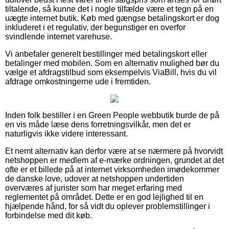
tiltalende, så kunne det i nogle tilfælde være et tegn på en
uægte internet butik. Køb med gængse betalingskort er dog
inkluderet i et regulativ, der begunstiger en overfor
svindlende internet varehuse.
Vi anbefaler generelt bestillinger med betalingskort eller
betalinger med mobilen. Som en alternativ mulighed bør du
vælge et afdragstilbud som eksempelvis ViaBill, hvis du vil
afdrage omkostningerne ude i fremtiden.
Inden folk bestiller i en Green People webbutik burde de på
en vis måde læse dens forretningsvilkår, men det er
naturligvis ikke videre interessant.
Et nemt alternativ kan derfor være at se nærmere på hvorvidt
netshoppen er medlem af e-mærke ordningen, grundet at det
ofte er et billede på at internet virksomheden imødekommer
de danske love, udover at netshoppen undertiden
overværes af jurister som har meget erfaring med
reglementet på området. Dette er en god lejlighed til en
hjælpende hånd, for så vidt du oplever problemstillinger i
forbindelse med dit køb.