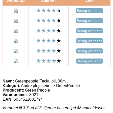
Webshop
Stjerner
Link
Besøg webshop
Besøg webshop
Besøg webshop
Besøg webshop
Besøg webshop
Besøg webshop
Navn:
Greenpeople Facial oil, 30ml.
Kategori:
Andre plejeserier > GreenPeople
Producent:
Green People
Varenummer:
8021
EAN:
5034511001794
Vurderet til
3.7
ud af 5 stjerner baseret på
48
anmeldelser