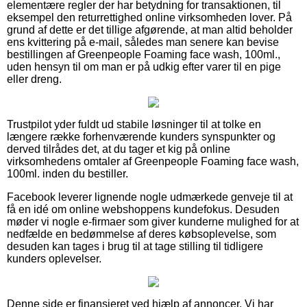
elementære regler der har betydning for transaktionen, til
eksempel den returrettighed online virksomheden lover. På
grund af dette er det tillige afgørende, at man altid beholder
ens kvittering på e-mail, således man senere kan bevise
bestillingen af Greenpeople Foaming face wash, 100ml.,
uden hensyn til om man er på udkig efter varer til en pige
eller dreng.
Trustpilot yder fuldt ud stabile løsninger til at tolke en
længere række forhenværende kunders synspunkter og
derved tilrådes det, at du tager et kig på online
virksomhedens omtaler af Greenpeople Foaming face wash,
100ml. inden du bestiller.
Facebook leverer lignende nogle udmærkede genveje til at
få en idé om online webshoppens kundefokus. Desuden
møder vi nogle e-firmaer som giver kunderne mulighed for at
nedfælde en bedømmelse af deres købsoplevelse, som
desuden kan tages i brug til at tage stilling til tidligere
kunders oplevelser.
Denne side er finansieret ved hjælp af annoncer. Vi har