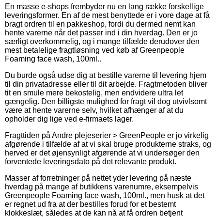
En masse e-shops frembyder nu en lang række forskellige
leveringsformer. En af de mest benyttede er i vore dage at få
bragt ordren til en pakkeshop, fordi du dermed nemt kan
hente varerne når det passer ind i din hverdag. Den er jo
særligt overkommelig, og i mange tilfælde derudover den
mest betalelige fragtløsning ved køb af Greenpeople
Foaming face wash, 100ml..
Du burde også udse dig at bestille varerne til levering hjem
til din privatadresse eller til dit arbejde. Fragtmetoden bliver
tit en smule mere bekostelig, men endvidere ultra let
gængelig. Den billigste mulighed for fragt vil dog utvivlsomt
være at hente varerne selv, hvilket afhænger af at du
opholder dig lige ved e-firmaets lager.
Fragttiden på Andre plejeserier > GreenPeople er jo virkelig
afgørende i tilfælde af at vi skal bruge produkterne straks, og
herved er det øjensynligt afgørende at vi undersøger den
forventede leveringsdato på det relevante produkt.
Masser af forretninger på nettet yder levering på næste
hverdag på mange af butikkens varenumre, eksempelvis
Greenpeople Foaming face wash, 100ml., men husk at det
er regnet ud fra at der bestilles forud for et bestemt
klokkeslæt, således at de kan nå at få ordren betjent