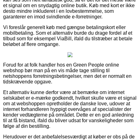
et signal om en snydagtig online butik. Køb med kort er ikke
desto mindre inkluderet i en lovbestemmelse, som
garanterer en imod svindlende e-forretninger.
Vi foreslår generelt køb med gængse betalingskort eller
mobilbetaling. Som et alternativ burde du drage fordel af et
tilbud som for eksempel ViaBill, ifald du tilstræber at betale
beløbet af flere omgange.
Forud for at folk handler hos en Green People online
webshop bør man på en vis måde tage stilling til
netshoppens forretningsbetingelser, men det er normalt en
tidskrævende opgave.
Et alternativ kunne derfor være at bemærke om internet
selskabet er e-mærke godkendt, hvilket skulle være et signal
om at webshoppen opretholder de danske love, udover at
internet forhandleren hyppigt overvåges af specialister der
kender vedtægterne på området. Dette er en god anledning
til at få bistand, ifald du bliver udsat for vanskeligheder som
følge af din bestilling.
Herudover er det anbefalelsesværdigt at køber er obs på de