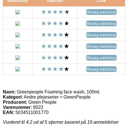
Webshop
Stjerner
Link
Besøg webshop
Besøg webshop
Besøg webshop
Besøg webshop
Besøg webshop
Besøg webshop
Navn:
Greenpeople Foaming face wash, 100ml.
Kategori:
Andre plejeserier > GreenPeople
Producent:
Green People
Varenummer:
8022
EAN:
5034511001770
Vurderet til
4.2
ud af 5 stjerner baseret på
19
anmeldelser