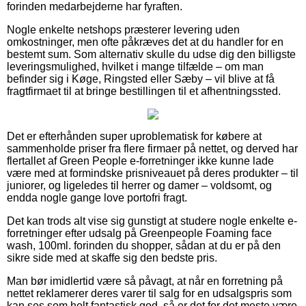
forinden medarbejderne har fyraften.
Nogle enkelte netshops præsterer levering uden
omkostninger, men ofte påkræves det at du handler for en
bestemt sum. Som alternativ skulle du udse dig den billigste
leveringsmulighed, hvilket i mange tilfælde – om man
befinder sig i Køge, Ringsted eller Sæby – vil blive at få
fragtfirmaet til at bringe bestillingen til et afhentningssted.
Det er efterhånden super uproblematisk for købere at
sammenholde priser fra flere firmaer på nettet, og derved har
flertallet af Green People e-forretninger ikke kunne lade
være med at formindske prisniveauet på deres produkter – til
juniorer, og ligeledes til herrer og damer – voldsomt, og
endda nogle gange love portofri fragt.
Det kan trods alt vise sig gunstigt at studere nogle enkelte e-
forretninger efter udsalg på Greenpeople Foaming face
wash, 100ml. forinden du shopper, sådan at du er på den
sikre side med at skaffe sig den bedste pris.
Man bør imidlertid være så påvagt, at når en forretning på
nettet reklamerer deres varer til salg for en udsalgspris som
kan ses som helt fantastisk god, så er det for det meste være