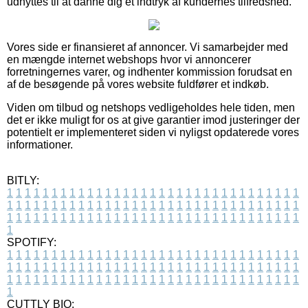
udnyttes til at danne dig et indtryk af kundernes tilfredshed.
Vores side er finansieret af annoncer. Vi samarbejder med
en mængde internet webshops hvor vi annoncerer
forretningernes varer, og indhenter kommission forudsat en
af de besøgende på vores website fuldfører et indkøb.
Viden om tilbud og netshops vedligeholdes hele tiden, men
det er ikke muligt for os at give garantier imod justeringer der
potentielt er implementeret siden vi nyligst opdaterede vores
informationer.
BITLY:
1
1
1
1
1
1
1
1
1
1
1
1
1
1
1
1
1
1
1
1
1
1
1
1
1
1
1
1
1
1
1
1
1
1
1
1
1
1
1
1
1
1
1
1
1
1
1
1
1
1
1
1
1
1
1
1
1
1
1
1
1
1
1
1
1
1
1
1
1
1
1
1
1
1
1
1
1
1
1
1
1
1
1
1
1
1
1
1
1
1
1
1
1
1
1
1
1
1
1
1
SPOTIFY:
1
1
1
1
1
1
1
1
1
1
1
1
1
1
1
1
1
1
1
1
1
1
1
1
1
1
1
1
1
1
1
1
1
1
1
1
1
1
1
1
1
1
1
1
1
1
1
1
1
1
1
1
1
1
1
1
1
1
1
1
1
1
1
1
1
1
1
1
1
1
1
1
1
1
1
1
1
1
1
1
1
1
1
1
1
1
1
1
1
1
1
1
1
1
1
1
1
1
1
1
CUTTLY BIO: