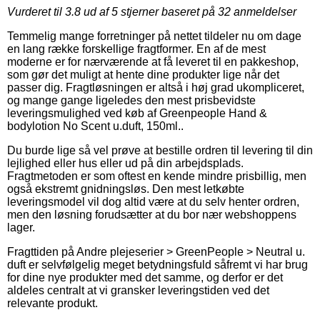
Vurderet til
3.8
ud af 5 stjerner baseret på
32
anmeldelser
Temmelig mange forretninger på nettet tildeler nu om dage
en lang række forskellige fragtformer. En af de mest
moderne er for nærværende at få leveret til en pakkeshop,
som gør det muligt at hente dine produkter lige når det
passer dig. Fragtløsningen er altså i høj grad ukompliceret,
og mange gange ligeledes den mest prisbevidste
leveringsmulighed ved køb af Greenpeople Hand &
bodylotion No Scent u.duft, 150ml..
Du burde lige så vel prøve at bestille ordren til levering til din
lejlighed eller hus eller ud på din arbejdsplads.
Fragtmetoden er som oftest en kende mindre prisbillig, men
også ekstremt gnidningsløs. Den mest letkøbte
leveringsmodel vil dog altid være at du selv henter ordren,
men den løsning forudsætter at du bor nær webshoppens
lager.
Fragttiden på Andre plejeserier > GreenPeople > Neutral u.
duft er selvfølgelig meget betydningsfuld såfremt vi har brug
for dine nye produkter med det samme, og derfor er det
aldeles centralt at vi gransker leveringstiden ved det
relevante produkt.