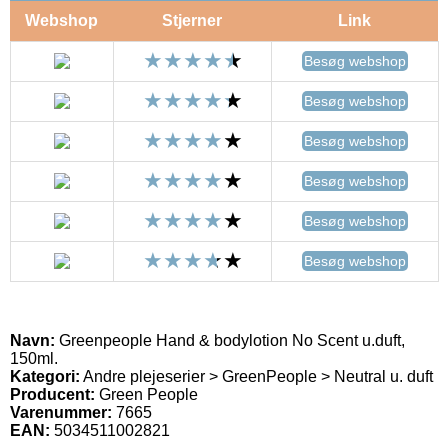
Webshop
Stjerner
Link
Besøg webshop
Besøg webshop
Besøg webshop
Besøg webshop
Besøg webshop
Besøg webshop
Navn:
Greenpeople Hand & bodylotion No Scent u.duft,
150ml.
Kategori:
Andre plejeserier > GreenPeople > Neutral u. duft
Producent:
Green People
Varenummer:
7665
EAN:
5034511002821