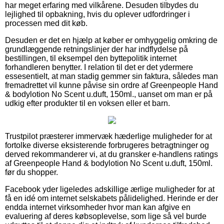
har meget erfaring med vilkårene. Desuden tilbydes du
lejlighed til opbakning, hvis du oplever udfordringer i
processen med dit køb.
Desuden er det en hjælp at køber er omhyggelig omkring de
grundlæggende retningslinjer der har indflydelse på
bestillingen, til eksempel den byttepolitik internet
forhandleren benytter. I relation til det er det ydermere
essesentielt, at man stadig gemmer sin faktura, således man
fremadrettet vil kunne påvise sin ordre af Greenpeople Hand
& bodylotion No Scent u.duft, 150ml., uanset om man er på
udkig efter produkter til en voksen eller et barn.
Trustpilot præsterer immervæk hæderlige muligheder for at
fortolke diverse eksisterende forbrugeres betragtninger og
derved rekommanderer vi, at du gransker e-handlens ratings
af Greenpeople Hand & bodylotion No Scent u.duft, 150ml.
før du shopper.
Facebook yder ligeledes adskillige ærlige muligheder for at
få en idé om internet selskabets pålidelighed. Herinde er der
endda internet virksomheder hvor man kan afgive en
evaluering af deres købsoplevelse, som lige så vel burde