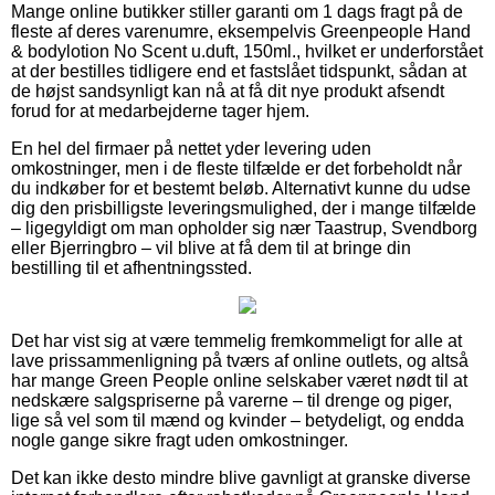
Mange online butikker stiller garanti om 1 dags fragt på de
fleste af deres varenumre, eksempelvis Greenpeople Hand
& bodylotion No Scent u.duft, 150ml., hvilket er underforstået
at der bestilles tidligere end et fastslået tidspunkt, sådan at
de højst sandsynligt kan nå at få dit nye produkt afsendt
forud for at medarbejderne tager hjem.
En hel del firmaer på nettet yder levering uden
omkostninger, men i de fleste tilfælde er det forbeholdt når
du indkøber for et bestemt beløb. Alternativt kunne du udse
dig den prisbilligste leveringsmulighed, der i mange tilfælde
– ligegyldigt om man opholder sig nær Taastrup, Svendborg
eller Bjerringbro – vil blive at få dem til at bringe din
bestilling til et afhentningssted.
Det har vist sig at være temmelig fremkommeligt for alle at
lave prissammenligning på tværs af online outlets, og altså
har mange Green People online selskaber været nødt til at
nedskære salgspriserne på varerne – til drenge og piger,
lige så vel som til mænd og kvinder – betydeligt, og endda
nogle gange sikre fragt uden omkostninger.
Det kan ikke desto mindre blive gavnligt at granske diverse