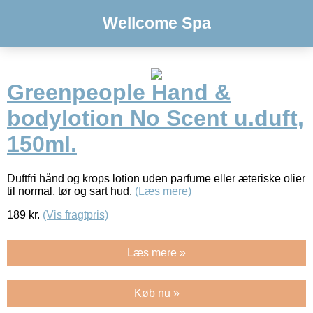
Wellcome Spa
Greenpeople Hand &
bodylotion No Scent u.duft,
150ml.
Duftfri hånd og krops lotion uden parfume eller æteriske olier
til normal, tør og sart hud.
(Læs mere)
189
kr.
(Vis fragtpris)
Læs mere »
Køb nu »