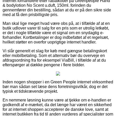
internet forhandlere efter rabatkoder på Greenpeople Hand
& bodylotion No Scent u.duft, 150ml. forinden du
gennemfører din bestilling, sådan at du er på den sikre side
med at få den prisbilligste pris.
Man skal lige meget hvad være obs på, at i tilfælde af at en
butik udlover varer til salg for en pris som er utrolig letkøbt,
er det i nogle tilfælde være et signal om en snydagtig e-
forhandler. Kortbetalinger er dog indbefattet af et regelsæt,
hvilket støtter en overfor uoprigtige internet handler.
Vi slår generelt et slag for køb med gængse betalingskort
eller mobilbetaling. Som et alternativ bør du overveje en
afdragsordning fra for eksempel ViaBill, i tilfælde af at du
efterspørger at dække pengene i flere bidder.
Inden nogen shopper i en Green People internet virksomhed
bør man sådan set læse dens forretningsvilkår, dog er det
typisk et tidskrævende projekt.
En nemmere løsning kunne være at tjekke om e-handlen er
godkendt af e-mærket, da det længe har været en sikkerhed
for at internet shoppen accepterer de danske love, samt at
internet butikken fra tid til anden vurderes af specialister som