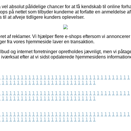
 vel absolut pålidelige chancer for at få kendskab til online fo
ops på nettet som tilbyder kunderne at forfatte en anmeldelse a
s til at afveje tidligere kunders oplevelser.
ret af reklamer. Vi hjælper flere e-shops eftersom vi annoncerer 
ger fra vores hjemmeside laver en transaktion.
lbud og internet forretninger opretholdes jævnligt, men vi påtage
t iværksat efter at vi sidst opdaterede hjemmesidens information
1
1
1
1
1
1
1
1
1
1
1
1
1
1
1
1
1
1
1
1
1
1
1
1
1
1
1
1
1
1
1
1
1
1
1
1
1
1
1
1
1
1
1
1
1
1
1
1
1
1
1
1
1
1
1
1
1
1
1
1
1
1
1
1
1
1
1
1
1
1
1
1
1
1
1
1
1
1
1
1
1
1
1
1
1
1
1
1
1
1
1
1
1
1
1
1
1
1
1
1
1
1
1
1
1
1
1
1
1
1
1
1
1
1
1
1
1
1
1
1
1
1
1
1
1
1
1
1
1
1
1
1
1
1
1
1
1
1
1
1
1
1
1
1
1
1
1
1
1
1
1
1
1
1
1
1
1
1
1
1
1
1
1
1
1
1
1
1
1
1
1
1
1
1
1
1
1
1
1
1
1
1
1