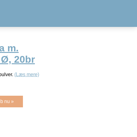
a m.
 Ø, 20br
pulver.
(Læs mere)
b nu »