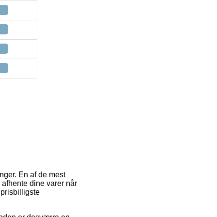
inger. En af de mest
 afhente dine varer når
risbilligste