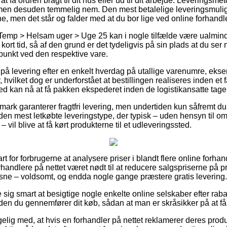
 få ordren bragt til dit hus eller ud til dit arbejde. Leveringsm
 men desuden temmelig nem. Den mest betalelige leveringsmulig
e, men det står og falder med at du bor lige ved online forhandl
Temp > Helsam uger > Uge 25 kan i nogle tilfælde være ualmindel
kort tid, så af den grund er det tydeligvis på sin plads at du se
punkt ved den respektive vare.
på levering efter en enkelt hverdag på utallige varenumre, ek
 hvilket dog er underforstået at bestillingen realiseres inden et 
ed kan nå at få pakken ekspederet inden de logistikansatte tage
mark garanterer fragtfri levering, men undertiden kun såfremt du
den mest letkøbte leveringstype, der typisk – uden hensyn til o
 vil blive at få kørt produkterne til et udleveringssted.
t for forbrugerne at analysere priser i blandt flere online forha
rhandlere på nettet været nødt til at reducere salgspriserne på p
ksne – voldsomt, og endda nogle gange præstere gratis levering.
e sig smart at besigtige nogle enkelte online selskaber efter ra
en du gennemfører dit køb, sådan at man er skråsikker på at få d
lig med, at hvis en forhandler på nettet reklamerer deres produ