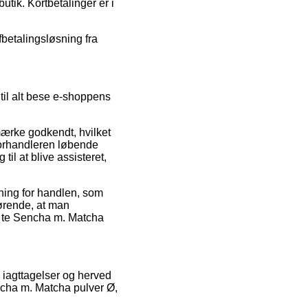
utik. Kortbetalinger er i
fbetalingsløsning fra
til alt bese e-shoppens
ærke godkendt, hvilket
forhandleren løbende
il at blive assisteret,
dning for handlen, som
ørende, at man
n te Sencha m. Matcha
 iagttagelser og herved
ncha m. Matcha pulver Ø,