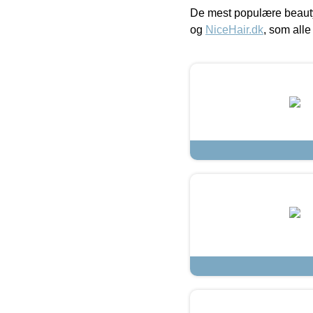
De mest populære beauty
og
NiceHair.dk
, som alle 