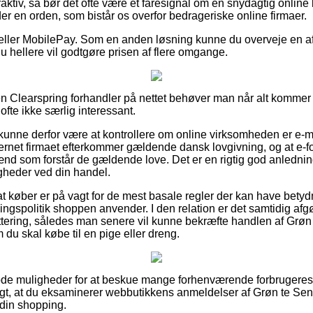
aktiv, så bør det ofte være et faresignal om en snydagtig online b
er en orden, som bistår os overfor bedrageriske online firmaer.
er eller MobilePay. Som en anden løsning kunne du overveje en a
t du hellere vil godtgøre prisen af flere omgange.
en Clearspring forhandler på nettet behøver man når alt kommer 
ofte ikke særlig interessant.
unne derfor være at kontrollere om online virksomheden er e-m
nternet firmaet efterkommer gældende dansk lovgivning, og at e-
nd som forstår de gældende love. Det er en rigtig god anledning t
gheder ved din handel.
r at køber er på vagt for de mest basale regler der kan have bety
gspolitik shoppen anvender. I den relation er det samtidig afg
ttering, således man senere vil kunne bekræfte handlen af Grø
 du skal købe til en pige eller dreng.
d gode muligheder for at beskue mange forhenværende forbrugeres
igt, at du eksaminerer webbutikkens anmeldelser af Grøn te Se
din shopping.