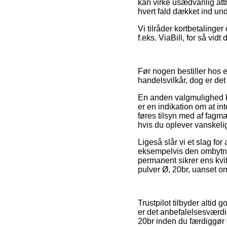
kan virke usædvanlig attr
hvert fald dækket ind und
Vi tilråder kortbetaling
f.eks. ViaBill, for så vid
Før nogen bestiller hos 
handelsvilkår, dog er det 
En anden valgmulighed k
er en indikation om at i
føres tilsyn med af fagmæ
hvis du oplever vanskeli
Ligeså slår vi et slag fo
eksempelvis den ombytnin
permanent sikrer ens kvi
pulver Ø, 20br, uanset om
Trustpilot tilbyder alti
er det anbefalelsesværd
20br inden du færdiggør 