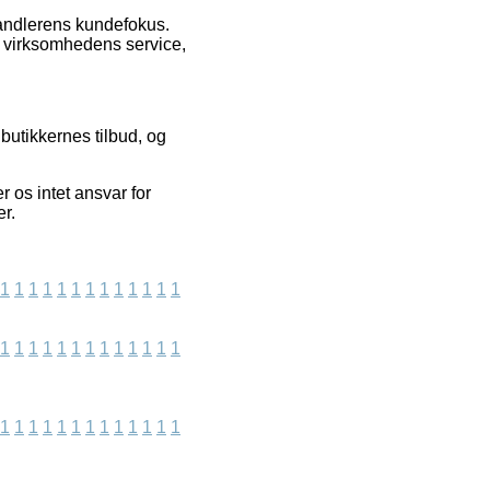
rhandlerens kundefokus.
f virksomhedens service,
butikkernes tilbud, og
r os intet ansvar for
er.
1
1
1
1
1
1
1
1
1
1
1
1
1
1
1
1
1
1
1
1
1
1
1
1
1
1
1
1
1
1
1
1
1
1
1
1
1
1
1