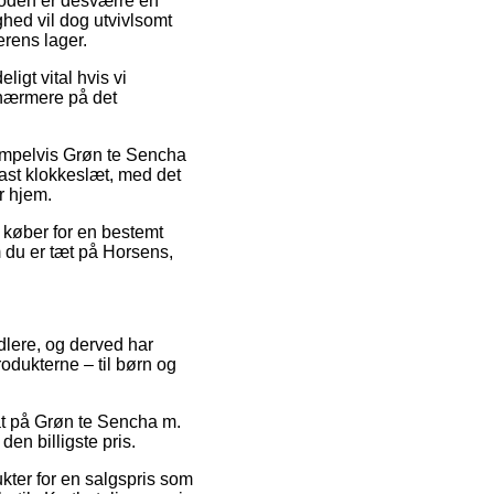
etoden er desværre en
hed vil dog utvivlsomt
erens lager.
igt vital hvis vi
r nærmere på det
sempelvis Grøn te Sencha
fast klokkeslæt, med det
r hjem.
 køber for en bestemt
m du er tæt på Horsens,
ndlere, og derved har
rodukterne – til børn og
bat på Grøn te Sencha m.
en billigste pris.
kter for en salgspris som