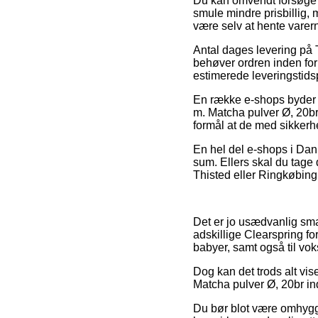
Du kan omvendt forsøge at
smule mindre prisbillig,
være selv at hente varern
Antal dages levering på 
behøver ordren inden for 
estimerede leveringstids
En række e-shops byder 
m. Matcha pulver Ø, 20br,
formål at de med sikkerh
En hel del e-shops i Dan
sum. Ellers skal du tage 
Thisted eller Ringkøbing –
Det er jo usædvanlig smar
adskillige Clearspring fo
babyer, samt også til vo
Dog kan det trods alt vis
Matcha pulver Ø, 20br ind
Du bør blot være omhygge