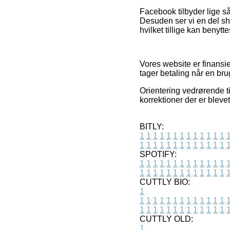
Facebook tilbyder lige så
Desuden ser vi en del sh
hvilket tillige kan benytte
Vores website er finansie
tager betaling når en bru
Orientering vedrørende ti
korrektioner der er bleve
BITLY:
1
1
1
1
1
1
1
1
1
1
1
1
1
1
1
1
1
1
1
1
1
1
1
1
1
1
SPOTIFY:
1
1
1
1
1
1
1
1
1
1
1
1
1
1
1
1
1
1
1
1
1
1
1
1
1
1
CUTTLY BIO:
1
1
1
1
1
1
1
1
1
1
1
1
1
1
1
1
1
1
1
1
1
1
1
1
1
1
1
CUTTLY OLD:
1