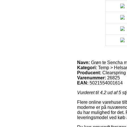
Navn:
Grøn te Sencha m.
Kategori:
Temp > Helsam
Producent:
Clearspring
Varenummer:
26825
EAN:
5021554001614
Vurderet til
4.2
ud af 5 st
Flere online varehuse ti
moderne er på nuværende 
du har mulighed for det. 
leveringsmodel ved køb 