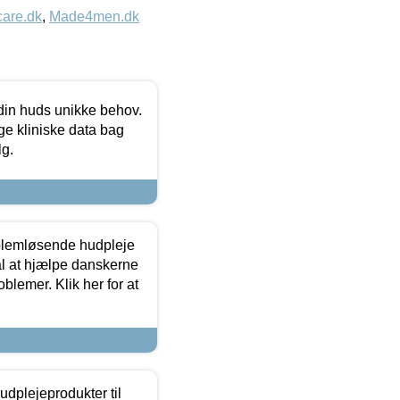
care.dk
,
Made4men.dk
 din huds unikke behov.
ge kliniske data bag
lg.
oblemløsende hudpleje
ål at hjælpe danskerne
lemer. Klik her for at
dplejeprodukter til