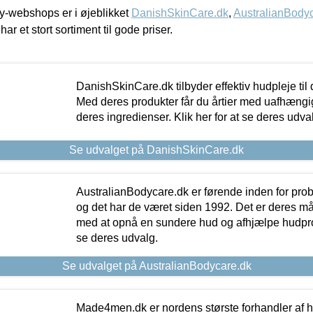
-webshops er i øjeblikket
DanishSkinCare.dk
,
AustralianBody
har et stort sortiment til gode priser.
DanishSkinCare.dk tilbyder effektiv hudpleje til
Med deres produkter får du årtier med uafhængi
deres ingredienser. Klik her for at se deres udva
Se udvalget på DanishSkinCare.dk
AustralianBodycare.dk er førende inden for pr
og det har de været siden 1992. Det er deres m
med at opnå en sundere hud og afhjælpe hudprob
se deres udvalg.
Se udvalget på AustralianBodycare.dk
Made4men.dk er nordens største forhandler af hu