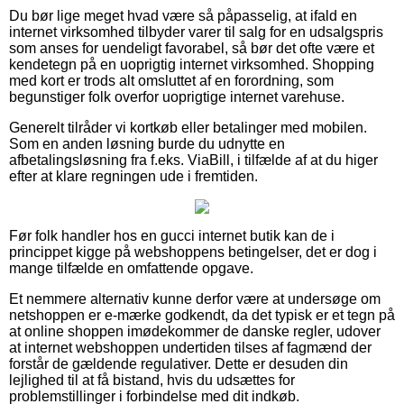
Du bør lige meget hvad være så påpasselig, at ifald en
internet virksomhed tilbyder varer til salg for en udsalgspris
som anses for uendeligt favorabel, så bør det ofte være et
kendetegn på en uoprigtig internet virksomhed. Shopping
med kort er trods alt omsluttet af en forordning, som
begunstiger folk overfor uoprigtige internet varehuse.
Generelt tilråder vi kortkøb eller betalinger med mobilen.
Som en anden løsning burde du udnytte en
afbetalingsløsning fra f.eks. ViaBill, i tilfælde af at du higer
efter at klare regningen ude i fremtiden.
Før folk handler hos en gucci internet butik kan de i
princippet kigge på webshoppens betingelser, det er dog i
mange tilfælde en omfattende opgave.
Et nemmere alternativ kunne derfor være at undersøge om
netshoppen er e-mærke godkendt, da det typisk er et tegn på
at online shoppen imødekommer de danske regler, udover
at internet webshoppen undertiden tilses af fagmænd der
forstår de gældende regulativer. Dette er desuden din
lejlighed til at få bistand, hvis du udsættes for
problemstillinger i forbindelse med dit indkøb.