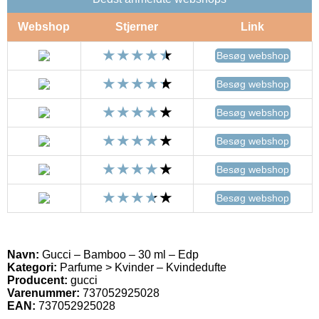
Webshop
Stjerner
Link
Besøg webshop
Besøg webshop
Besøg webshop
Besøg webshop
Besøg webshop
Besøg webshop
Navn:
Gucci – Bamboo – 30 ml – Edp
Kategori:
Parfume > Kvinder – Kvindedufte
Producent:
gucci
Varenummer:
737052925028
EAN:
737052925028