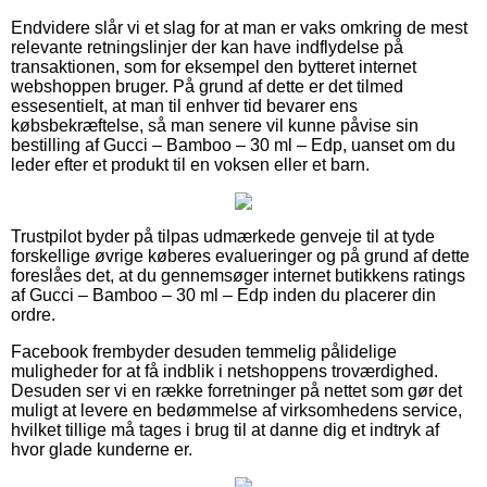
Endvidere slår vi et slag for at man er vaks omkring de mest
relevante retningslinjer der kan have indflydelse på
transaktionen, som for eksempel den bytteret internet
webshoppen bruger. På grund af dette er det tilmed
essesentielt, at man til enhver tid bevarer ens
købsbekræftelse, så man senere vil kunne påvise sin
bestilling af Gucci – Bamboo – 30 ml – Edp, uanset om du
leder efter et produkt til en voksen eller et barn.
Trustpilot byder på tilpas udmærkede genveje til at tyde
forskellige øvrige køberes evalueringer og på grund af dette
foreslåes det, at du gennemsøger internet butikkens ratings
af Gucci – Bamboo – 30 ml – Edp inden du placerer din
ordre.
Facebook frembyder desuden temmelig pålidelige
muligheder for at få indblik i netshoppens troværdighed.
Desuden ser vi en række forretninger på nettet som gør det
muligt at levere en bedømmelse af virksomhedens service,
hvilket tillige må tages i brug til at danne dig et indtryk af
hvor glade kunderne er.