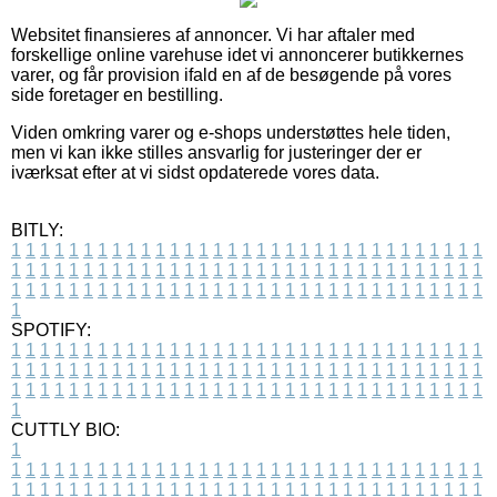
Websitet finansieres af annoncer. Vi har aftaler med
forskellige online varehuse idet vi annoncerer butikkernes
varer, og får provision ifald en af de besøgende på vores
side foretager en bestilling.
Viden omkring varer og e-shops understøttes hele tiden,
men vi kan ikke stilles ansvarlig for justeringer der er
iværksat efter at vi sidst opdaterede vores data.
BITLY:
1
1
1
1
1
1
1
1
1
1
1
1
1
1
1
1
1
1
1
1
1
1
1
1
1
1
1
1
1
1
1
1
1
1
1
1
1
1
1
1
1
1
1
1
1
1
1
1
1
1
1
1
1
1
1
1
1
1
1
1
1
1
1
1
1
1
1
1
1
1
1
1
1
1
1
1
1
1
1
1
1
1
1
1
1
1
1
1
1
1
1
1
1
1
1
1
1
1
1
1
SPOTIFY:
1
1
1
1
1
1
1
1
1
1
1
1
1
1
1
1
1
1
1
1
1
1
1
1
1
1
1
1
1
1
1
1
1
1
1
1
1
1
1
1
1
1
1
1
1
1
1
1
1
1
1
1
1
1
1
1
1
1
1
1
1
1
1
1
1
1
1
1
1
1
1
1
1
1
1
1
1
1
1
1
1
1
1
1
1
1
1
1
1
1
1
1
1
1
1
1
1
1
1
1
CUTTLY BIO:
1
1
1
1
1
1
1
1
1
1
1
1
1
1
1
1
1
1
1
1
1
1
1
1
1
1
1
1
1
1
1
1
1
1
1
1
1
1
1
1
1
1
1
1
1
1
1
1
1
1
1
1
1
1
1
1
1
1
1
1
1
1
1
1
1
1
1