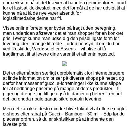
opmærksom på at det kræver at handlen gemmenføres forud
for et fastsat klokkeslæt, med det formål at de har udsigt til at
kunne nå at få de nye varer afsendt før
logistikmedarbejderne har fri.
Visse online forretninger byder på fragt uden beregning,
men undertiden afkræver det at man shopper for en konkret
pris. I øvrigt kunne man udse dig den prisbilligste form for
levering, der i mange tilfælde – uden hensyn til om du bor
ved Roskilde, Værløse eller Assens – vil blive at få
fragtfirmaet til at levere dine varer til et afhentningssted.
Det er efterhånden særligt uproblematisk for internetbrugere
at finde information om priser på diverse shops på nettet, og
derfor har masser af gucci e-forretninger ikke kunne slippe
for at nedbringe priserne på mange af deres produkter – til
piger og drenge, og tillige også til damer og herrer – en hel
del, og endda nogle gange sikre portofri levering.
Men det kan ikke desto mindre blive lukrativt at efterse nogle
e-shops efter rabat på Gucci – Bamboo – 30 ml – Edp før du
placerer ordren, så du er skråsikker på at indhente den
laveste pris.