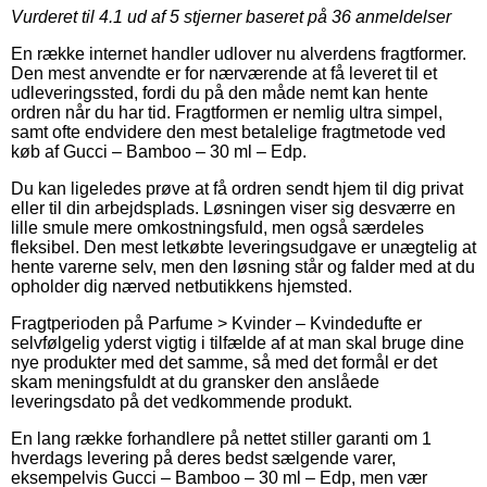
Vurderet til
4.1
ud af 5 stjerner baseret på
36
anmeldelser
En række internet handler udlover nu alverdens fragtformer.
Den mest anvendte er for nærværende at få leveret til et
udleveringssted, fordi du på den måde nemt kan hente
ordren når du har tid. Fragtformen er nemlig ultra simpel,
samt ofte endvidere den mest betalelige fragtmetode ved
køb af Gucci – Bamboo – 30 ml – Edp.
Du kan ligeledes prøve at få ordren sendt hjem til dig privat
eller til din arbejdsplads. Løsningen viser sig desværre en
lille smule mere omkostningsfuld, men også særdeles
fleksibel. Den mest letkøbte leveringsudgave er unægtelig at
hente varerne selv, men den løsning står og falder med at du
opholder dig nærved netbutikkens hjemsted.
Fragtperioden på Parfume > Kvinder – Kvindedufte er
selvfølgelig yderst vigtig i tilfælde af at man skal bruge dine
nye produkter med det samme, så med det formål er det
skam meningsfuldt at du gransker den anslåede
leveringsdato på det vedkommende produkt.
En lang række forhandlere på nettet stiller garanti om 1
hverdags levering på deres bedst sælgende varer,
eksempelvis Gucci – Bamboo – 30 ml – Edp, men vær