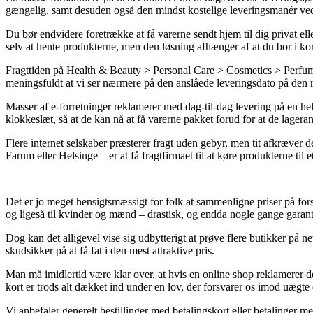
gængelig, samt desuden også den mindst kostelige leveringsmanér v
Du bør endvidere foretrække at få varerne sendt hjem til dig privat ell
selv at hente produkterne, men den løsning afhænger af at du bor i kor
Fragttiden på Health & Beauty > Personal Care > Cosmetics > Perfum
meningsfuldt at vi ser nærmere på den anslåede leveringsdato på den r
Masser af e-forretninger reklamerer med dag-til-dag levering på en h
klokkeslæt, så at de kan nå at få varerne pakket forud for at de lageran
Flere internet selskaber præsterer fragt uden gebyr, men tit afkræver de
Farum eller Helsinge – er at få fragtfirmaet til at køre produkterne til 
Det er jo meget hensigtsmæssigt for folk at sammenligne priser på fors
og ligeså til kvinder og mænd – drastisk, og endda nogle gange garan
Dog kan det alligevel vise sig udbytterigt at prøve flere butikker på
skudsikker på at få fat i den mest attraktive pris.
Man må imidlertid være klar over, at hvis en online shop reklamerer d
kort er trods alt dækket ind under en lov, der forsvarer os imod uægte
Vi anbefaler generelt bestillinger med betalingskort eller betalinger 