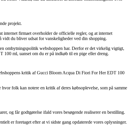
nde projekt.
ternet firmaet overholder de officielle regler, og at internet
så vidt du bliver udsat for vanskeligheder ved din shopping.
n ombytningspolitik webshoppen har. Derfor er det virkelig vigtigt,
100 ml, uanset om du er på indkøb til en pige eller dreng.
ernet webshoppens kritik af Gucci Bloom Acqua Di Fiori For Her EDT 100
er hvor folk kan notere en kritik af deres købsoplevelse, som på samme
, og får godtgørelse ifald vores besøgende realiserer en bestilling.
tielt er foretaget efter at vi sidste gang opdaterede vores oplysninger.