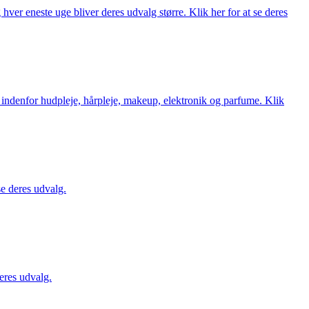
ver eneste uge bliver deres udvalg større. Klik her for at se deres
 indenfor hudpleje, hårpleje, makeup, elektronik og parfume. Klik
se deres udvalg.
eres udvalg.