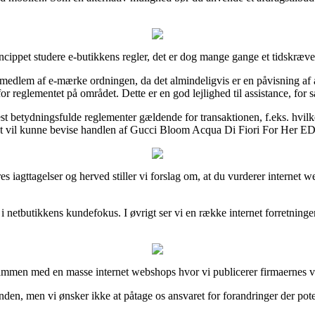
ippet studere e-butikkens regler, det er dog mange gange et tidskræve
dlem af e-mærke ordningen, da det almindeligvis er en påvisning af at in
r reglementet på området. Dette er en god lejlighed til assistance, for 
 betydningsfulde reglementer gældende for transaktionen, f.eks. hvilke
t vil kunne bevise handlen af Gucci Bloom Acqua Di Fiori For Her EDT 
køberes iagttagelser og herved stiller vi forslag om, at du vurderer int
i netbutikkens kundefokus. I øvrigt ser vi en række internet forretning
men med en masse internet webshops hvor vi publicerer firmaernes varer
nden, men vi ønsker ikke at påtage os ansvaret for forandringer der poten