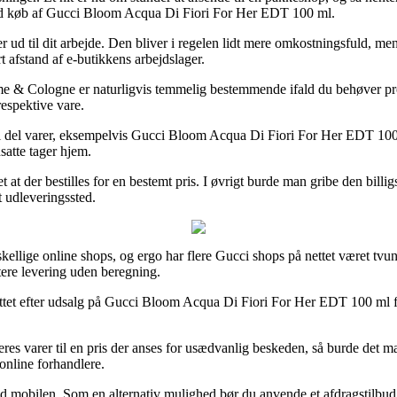
ed køb af Gucci Bloom Acqua Di Fiori For Her EDT 100 ml.
er ud til dit arbejde. Den bliver i regelen lidt mere omkostningsfuld, me
t afstand af e-butikkens arbejdslager.
e & Cologne er naturligvis temmelig bestemmende ifald du behøver pro
espektive vare.
el del varer, eksempelvis Gucci Bloom Acqua Di Fiori For Her EDT 100 
satte tager hjem.
t at der bestilles for en bestemt pris. I øvrigt burde man gribe den bill
et udleveringssted.
kellige online shops, og ergo har flere Gucci shops på nettet været tvun
tere levering uden beregning.
 nettet efter udsalg på Gucci Bloom Acqua Di Fiori For Her EDT 100 ml fo
eres varer til en pris der anses for usædvanlig beskeden, så burde det 
 online forhandlere.
med mobilen. Som en alternativ mulighed bør du anvende et afdragstilbud f