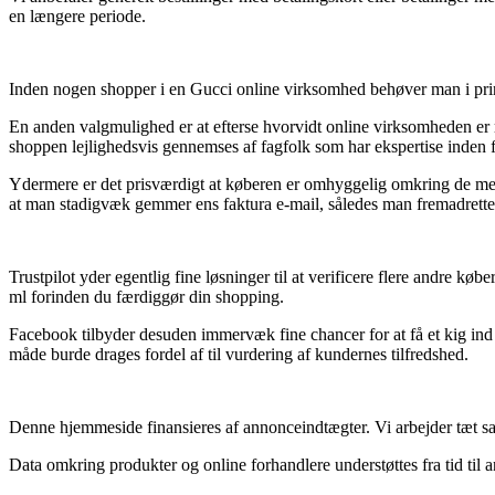
en længere periode.
Inden nogen shopper i en Gucci online virksomhed behøver man i princ
En anden valgmulighed er at efterse hvorvidt online virksomheden er me
shoppen lejlighedsvis gennemses af fagfolk som har ekspertise inden fo
Ydermere er det prisværdigt at køberen er omhyggelig omkring de mest
at man stadigvæk gemmer ens faktura e-mail, således man fremadrette
Trustpilot yder egentlig fine løsninger til at verificere flere andre 
ml forinden du færdiggør din shopping.
Facebook tilbyder desuden immervæk fine chancer for at få et kig ind 
måde burde drages fordel af til vurdering af kundernes tilfredshed.
Denne hjemmeside finansieres af annonceindtægter. Vi arbejder tæt sam
Data omkring produkter og online forhandlere understøttes fra tid til a