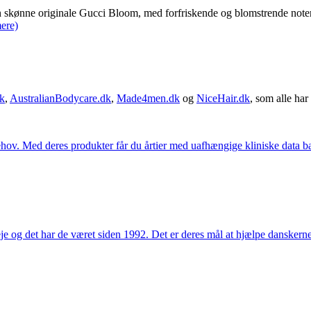
skønne originale Gucci Bloom, med forfriskende og blomstrende noter
ere)
k
,
AustralianBodycare.dk
,
Made4men.dk
og
NiceHair.dk
, som alle har 
hov. Med deres produkter får du årtier med uafhængige kliniske data bag
e og det har de været siden 1992. Det er deres mål at hjælpe dansker