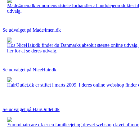
Made4men.dk er nordens største forhandler af hudplejeprodukter til 
udvalg.
Se udvalget på Made4men.dk
Hos NiceHair.dk finder du Danmarks absolut største online udvalg a
her for at se deres udvalg.
Se udvalget på NiceHair.dk
HairOutlet.dk er stiftet i marts 2009. I deres online webshop finder 
Se udvalget på HairOutlet.dk
Yummihaircare.dk er en familieejet og drevet webshop lavet af mor, 