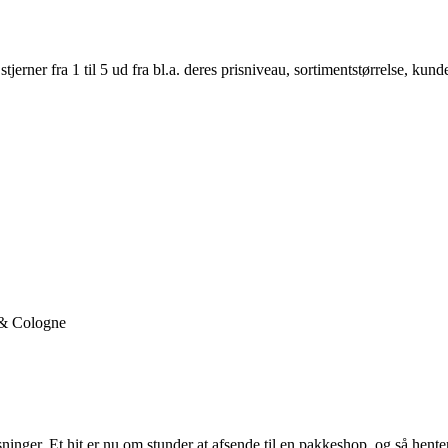
er fra 1 til 5 ud fra bl.a. deres prisniveau, sortimentstørrelse, kunde
 & Cologne
ninger. Et hit er nu om stunder at afsende til en pakkeshop, og så henter