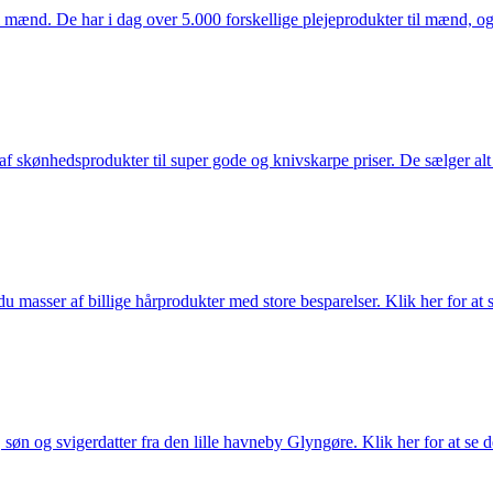
mænd. De har i dag over 5.000 forskellige plejeprodukter til mænd, og h
f skønhedsprodukter til super gode og knivskarpe priser. De sælger alt
du masser af billige hårprodukter med store besparelser. Klik her for at 
søn og svigerdatter fra den lille havneby Glyngøre. Klik her for at se d