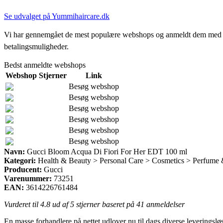
Se udvalget på Yummihaircare.dk
Vi har gennemgået de mest populære webshops og anmeldt dem med stjern
betalingsmuligheder.
Bedst anmeldte webshops
Webshop
Stjerner
Link
Besøg webshop
Besøg webshop
Besøg webshop
Besøg webshop
Besøg webshop
Besøg webshop
Navn:
Gucci Bloom Acqua Di Fiori For Her EDT 100 ml
Kategori:
Health & Beauty > Personal Care > Cosmetics > Perfume
Producent:
Gucci
Varenummer:
73251
EAN:
3614226761484
Vurderet til
4.8
ud af 5 stjerner baseret på
41
anmeldelser
En masse forhandlere på nettet udlover nu til dags diverse leveringsløs