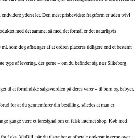
n endvidere yderst let. Den mest prisbevidste fragtform er uden tvivl
duktet med det samme, så med det formål er det naturligvis
ml, som dog afhænger af at ordren placeres tidligere end et bestemt
igste type af levering, der gerne – om du befinder sig nær Silkeborg,
get til at formindske salgsværdien på deres varer – til børn og babyer,
rud for at du gennemfører din bestilling, således at man er
mange gange være et faresignal om en falsk internet shop. Køb med
ra f.eks. ViaBill, når du tilstræber at afbetale omkostningerne over