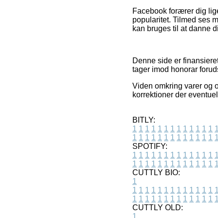
Facebook forærer dig li
popularitet. Tilmed ses 
kan bruges til at danne di
Denne side er finansieret
tager imod honorar forud
Viden omkring varer og o
korrektioner der eventuel
BITLY:
1
1
1
1
1
1
1
1
1
1
1
1
1
1
1
1
1
1
1
1
1
1
1
1
1
1
SPOTIFY:
1
1
1
1
1
1
1
1
1
1
1
1
1
1
1
1
1
1
1
1
1
1
1
1
1
1
CUTTLY BIO:
1
1
1
1
1
1
1
1
1
1
1
1
1
1
1
1
1
1
1
1
1
1
1
1
1
1
1
CUTTLY OLD:
1