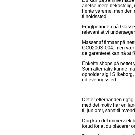
Du kan på samme måde vælg
anelse mere bekostelig, 
hente varerne, men den m
tilholdssted.
Fragtperioden på Glasses
relevant at vi undersøge
Masser af firmaer på net
GG0200S-004, men vær på 
de garanteret kan nå at få
Enkelte shops på nettet y
Som alternativ kunne man
opholder sig i Silkeborg, S
udleveringssted.
Det er efterhånden rigtig
med det motiv har en lan
til juniorer, samt til mæn
Dog kan det immervæk bl
forud for at du placerer o