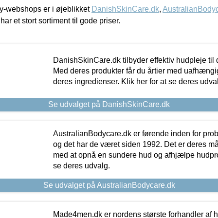
-webshops er i øjeblikket
DanishSkinCare.dk
,
AustralianBody
har et stort sortiment til gode priser.
DanishSkinCare.dk tilbyder effektiv hudpleje til
Med deres produkter får du årtier med uafhængi
deres ingredienser. Klik her for at se deres udva
Se udvalget på DanishSkinCare.dk
AustralianBodycare.dk er førende inden for pr
og det har de været siden 1992. Det er deres m
med at opnå en sundere hud og afhjælpe hudprob
se deres udvalg.
Se udvalget på AustralianBodycare.dk
Made4men.dk er nordens største forhandler af hu