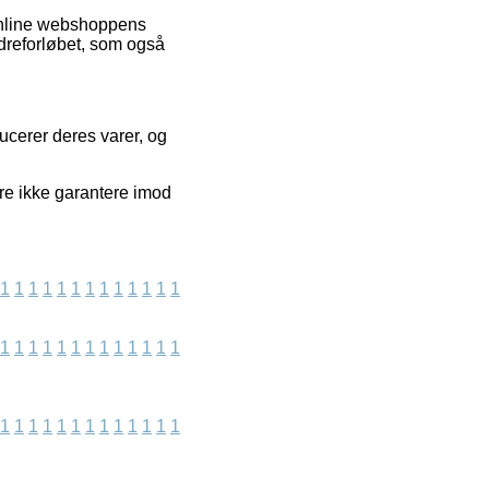
 online webshoppens
rdreforløbet, som også
ducerer deres varer, og
rre ikke garantere imod
1
1
1
1
1
1
1
1
1
1
1
1
1
1
1
1
1
1
1
1
1
1
1
1
1
1
1
1
1
1
1
1
1
1
1
1
1
1
1