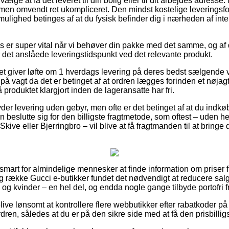
e at få det leveret til din bolig eller til dit arbejdes adresse. 
men omvendt ret ukompliceret. Den mindst kostelige leveringsfo
ulighed betinges af at du fysisk befinder dig i nærheden af inte
 er super vital når vi behøver din pakke med det samme, og af 
r det anslåede leveringstidspunkt ved det relevante produkt.
tet giver løfte om 1 hverdags levering på deres bedst sælgende 
vagt da det er betinget af at ordren lægges forinden et nøjagti
 produktet klargjort inden de lageransatte har fri.
der levering uden gebyr, men ofte er det betinget af at du indkøb
 beslutte sig for den billigste fragtmetode, som oftest – uden h
kive eller Bjerringbro – vil blive at få fragtmanden til at bringe d
 smart for almindelige mennesker at finde information om priser f
g række Gucci e-butikker fundet det nødvendigt at reducere sal
d og kvinder – en hel del, og endda nogle gange tilbyde portofri f
ive lønsomt at kontrollere flere webbutikker efter rabatkoder
rdren, således at du er på den sikre side med at få den prisbilligs