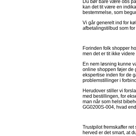
Du bør bare være obs på, 
kan det tit være en indik
bestemmelse, som beguns
Vi går generelt ind for 
afbetalingstilbud som for
Forinden folk shopper ho
men det er tit ikke videre
En nem løsning kunne vær
online shoppen føjer de
ekspertise inden for de gæ
problemstillinger i forbi
Herudover stiller vi fors
med bestillingen, for eks
man når som helst bibeho
GG0200S-004, hvad end du
Trustpilot fremskaffer r
herved er det smart, at