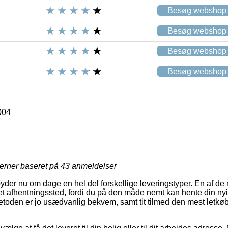
Besøg webshop
Besøg webshop
Besøg webshop
Besøg webshop
004
jerner baseret på
43
anmeldelser
lbyder nu om dage en hel del forskellige leveringstyper. En af de
et afhentningssted, fordi du på den måde nemt kan hente din ny
metoden er jo usædvanlig bekvem, samt tit tilmed den mest letkøb