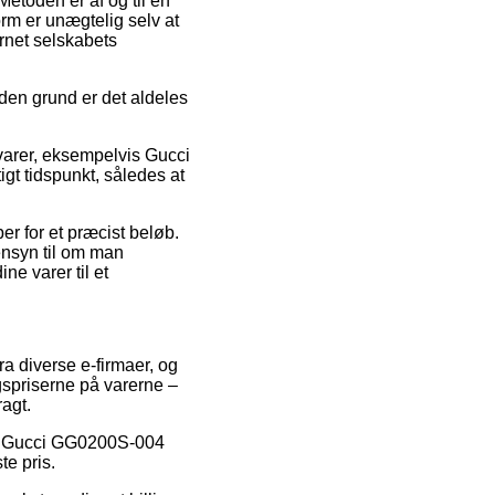
Metoden er af og til en
rm er unægtelig selv at
rnet selskabets
den grund er det aldeles
varer, eksempelvis Gucci
gt tidspunkt, således at
er for et præcist beløb.
ensyn til om man
ine varer til et
ra diverse e-firmaer, og
gspriserne på varerne –
ragt.
 på Gucci GG0200S-004
te pris.