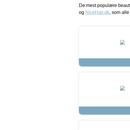
De mest populære beauty
og
NiceHair.dk
, som alle 