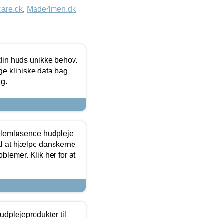
care.dk
,
Made4men.dk
 din huds unikke behov.
ge kliniske data bag
lg.
oblemløsende hudpleje
ål at hjælpe danskerne
lemer. Klik her for at
dplejeprodukter til