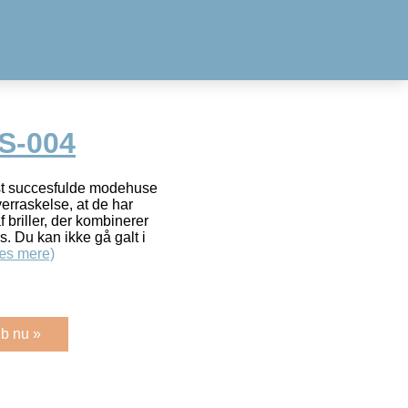
S-004
st succesfulde modehuse
verraskelse, at de har
 briller, der kombinerer
s. Du kan ikke gå galt i
æs mere)
b nu »