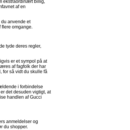
 ekstraordinært billig,
mfavnet af en
r du anvende et
af flere omgange.
e tyde deres regler,
gvis er et sympol på at
res af fagfolk der har
 for så vidt du skulle få
gældende i forbindelse
r det desuden vigtigt, at
vise handlen af Gucci
ters anmeldelser og
ør du shopper.