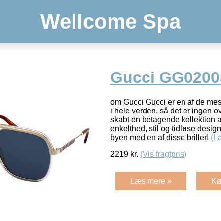
Wellcome Spa
Gucci GG0200
om Gucci Gucci er en af de me
i hele verden, så det er ingen o
skabt en betagende kollektion af
enkelthed, stil og tidløse design
byen med en af disse briller!
(L
2219
kr.
(Vis fragtpris)
Læs mere »
Kø