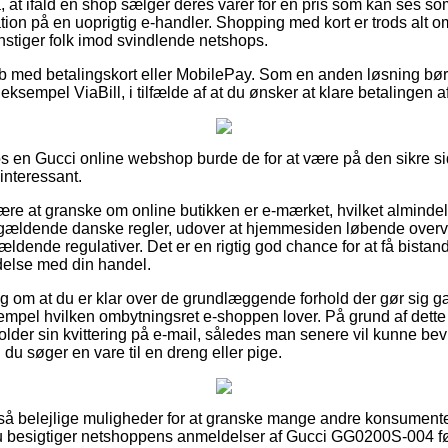
at ifald en shop sælger deres varer for en pris som kan ses som
ation på en uoprigtig e-handler. Shopping med kort er trods alt o
tiger folk imod svindlende netshops.
køb med betalingskort eller MobilePay. Som en anden løsning bø
 eksempel ViaBill, i tilfælde af at du ønsker at klare betalingen 
s en Gucci online webshop burde de for at være på den sikre sid
 interessant.
e at granske om online butikken er e-mærket, hvilket almindeli
 gældende danske regler, udover at hjemmesiden løbende overvæ
ldende regulativer. Det er en rigtig god chance for at få bistand,
ndelse med din handel.
lag om at du er klar over de grundlæggende forhold der gør sig 
empel hvilken ombytningsret e-shoppen lover. På grund af dette e
lder sin kvittering på e-mail, således man senere vil kunne be
 søger en vare til en dreng eller pige.
et så belejlige muligheder for at granske mange andre konsumen
 du besigtiger netshoppens anmeldelser af Gucci GG0200S-004 f