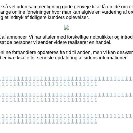
ge så vel uden sammenligning gode genveje til at få en idé om
mange online forretninger hvor man kan afgive en vurdering af o
g et indtryk af tidligere kunders oplevelser.
 af annoncer. Vi har aftaler med forskellige netbutikker og intro
sat de personer vi sender videre realiserer en handel.
nline forhandlere opdateres fra tid til anden, men vi kan desvæ
t er iværksat efter seneste opdatering af sidens informationer.
1
1
1
1
1
1
1
1
1
1
1
1
1
1
1
1
1
1
1
1
1
1
1
1
1
1
1
1
1
1
1
1
1
1
1
1
1
1
1
1
1
1
1
1
1
1
1
1
1
1
1
1
1
1
1
1
1
1
1
1
1
1
1
1
1
1
1
1
1
1
1
1
1
1
1
1
1
1
1
1
1
1
1
1
1
1
1
1
1
1
1
1
1
1
1
1
1
1
1
1
1
1
1
1
1
1
1
1
1
1
1
1
1
1
1
1
1
1
1
1
1
1
1
1
1
1
1
1
1
1
1
1
1
1
1
1
1
1
1
1
1
1
1
1
1
1
1
1
1
1
1
1
1
1
1
1
1
1
1
1
1
1
1
1
1
1
1
1
1
1
1
1
1
1
1
1
1
1
1
1
1
1
1