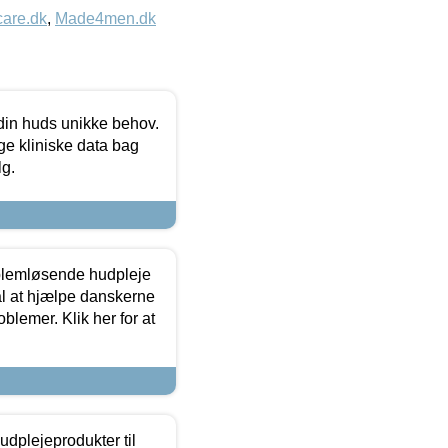
care.dk
,
Made4men.dk
 din huds unikke behov.
ge kliniske data bag
lg.
oblemløsende hudpleje
ål at hjælpe danskerne
lemer. Klik her for at
dplejeprodukter til