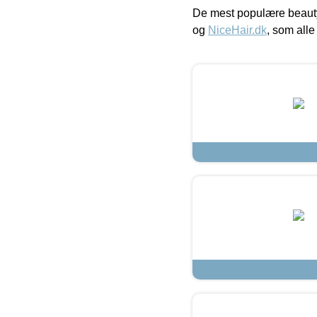
De mest populære beauty
og
NiceHair.dk
, som alle 