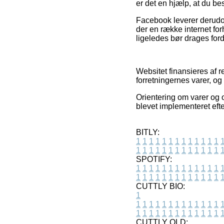
er det en hjælp, at du 
Facebook leverer derudov
der en række internet for
ligeledes bør drages ford
Websitet finansieres af r
forretningernes varer, o
Orientering om varer og 
blevet implementeret efte
BITLY:
1
1
1
1
1
1
1
1
1
1
1
1
1
1
1
1
1
1
1
1
1
1
1
1
1
1
SPOTIFY:
1
1
1
1
1
1
1
1
1
1
1
1
1
1
1
1
1
1
1
1
1
1
1
1
1
1
CUTTLY BIO:
1
1
1
1
1
1
1
1
1
1
1
1
1
1
1
1
1
1
1
1
1
1
1
1
1
1
1
CUTTLY OLD: