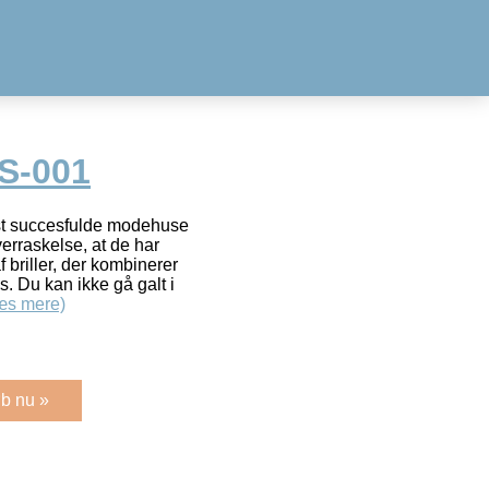
S-001
st succesfulde modehuse
verraskelse, at de har
 briller, der kombinerer
s. Du kan ikke gå galt i
æs mere)
b nu »