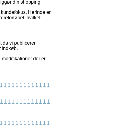
iggør din shopping.
s kundefokus. Herinde er
dreforløbet, hvilket
t da vi publicerer
t indkøb.
 modifikationer der er
1
1
1
1
1
1
1
1
1
1
1
1
1
1
1
1
1
1
1
1
1
1
1
1
1
1
1
1
1
1
1
1
1
1
1
1
1
1
1