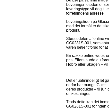
Du bør på samme måde fore
Leveringsmetoden er som 
leveringstype vil dog til
forretningens adresse.
Leveringstiden på Glass
med det formål er det sk
produkt.
Størstedelen af online w
GG0281S-001, som antager 
varen betjent forud for a
En række online webshops
pris. Ellers burde du for
Hobro eller Skagen – vil 
Det er ualmindeligt let gæ
derfor har mange Gucci i
deres produkter – til jun
omkostninger.
Trods dette kan det immer
GG0281S-001 forinden du h