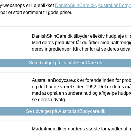
-webshops er i øjeblikket
DanishSkinCare.dk
,
AustralianBody
har et stort sortiment til gode priser.
DanishSkinCare.dk tilbyder effektiv hudpleje til
Med deres produkter får du årtier med uafhængi
deres ingredienser. Klik her for at se deres udva
Se udvalget på DanishSkinCare.dk
AustralianBodycare.dk er førende inden for pr
og det har de været siden 1992. Det er deres m
med at opnå en sundere hud og afhjælpe hudprob
se deres udvalg.
Se udvalget på AustralianBodycare.dk
Made4men.dk er nordens største forhandler af hu