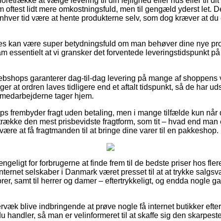
trække at vælge levering til din lejlighed eller hus eller til dit
oftest lidt mere omkostningsfuld, men til gengæld yderst let. D
 enhver tid være at hente produkterne selv, som dog kræver at du
es kan være super betydningsfuld om man behøver dine nye produ
am essentielt at vi gransker det forventede leveringstidspunkt 
ebshops garanterer dag-til-dag levering på mange af shoppens 
at ordren laves tidligere end et aftalt tidspunkt, så de har udsig
t medarbejderne tager hjem.
 frembyder fragt uden betaling, men i mange tilfælde kun når 
etrække den mest prisbevidste fragtform, som tit – hvad end man
være at få fragtmanden til at bringe dine varer til en pakkeshop.
ngeligt for forbrugerne at finde frem til de bedste priser hos fler
nternet selskaber i Danmark været presset til at at trykke salgs
iorer, samt til herrer og damer – eftertrykkeligt, og endda nogle 
væk blive indbringende at prøve nogle få internet butikker efter
andler, så man er velinformeret til at skaffe sig den skarpeste