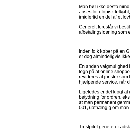
Man bør ikke desto mindre
anses for utopisk letkøbt
imidlertid en del af et l
Generelt foreslår vi best
afbetalingsløsning som ek
Inden folk køber på en 
er dog almindeligvis ik
En anden valgmulighed kan
tegn på at online shoppe
revideres af jurister som
hjælpende service, når d
Ligeledes er det klogt 
betydning for ordren, eks
at man permanent gemmer 
001, uafhængig om man s
Trustpilot genererer adsk