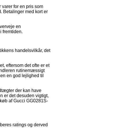
 varer for en pris som
d. Betalinger med kort er
overveje en
i fremtiden.
kkens handelsvilkår, det
, eftersom det ofte er et
andleren rutinemæssigt
n en god lejlighed til
dtægter der kan have
n er det desuden vigtigt,
t køb af Gucci GG0281S-
køberes ratings og derved