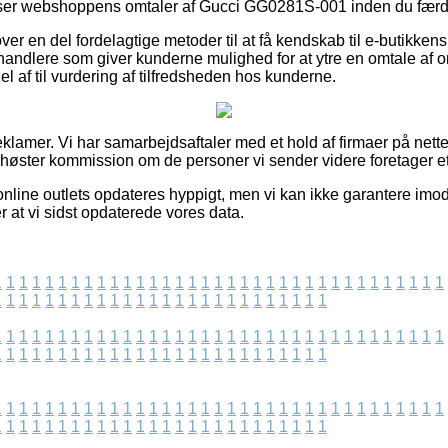
beser webshoppens omtaler af Gucci GG0281S-001 inden du færd
er en del fordelagtige metoder til at få kendskab til e-butikken
handlere som giver kunderne mulighed for at ytre en omtale af or
el af til vurdering af tilfredsheden hos kunderne.
eklamer. Vi har samarbejdsaftaler med et hold af firmaer på nette
g høster kommission om de personer vi sender videre foretager e
online outlets opdateres hyppigt, men vi kan ikke garantere imod
r at vi sidst opdaterede vores data.
1
1
1
1
1
1
1
1
1
1
1
1
1
1
1
1
1
1
1
1
1
1
1
1
1
1
1
1
1
1
1
1
1
1
1
1
1
1
1
1
1
1
1
1
1
1
1
1
1
1
1
1
1
1
1
1
1
1
1
1
1
1
1
1
1
1
1
1
1
1
1
1
1
1
1
1
1
1
1
1
1
1
1
1
1
1
1
1
1
1
1
1
1
1
1
1
1
1
1
1
1
1
1
1
1
1
1
1
1
1
1
1
1
1
1
1
1
1
1
1
1
1
1
1
1
1
1
1
1
1
1
1
1
1
1
1
1
1
1
1
1
1
1
1
1
1
1
1
1
1
1
1
1
1
1
1
1
1
1
1
1
1
1
1
1
1
1
1
1
1
1
1
1
1
1
1
1
1
1
1
1
1
1