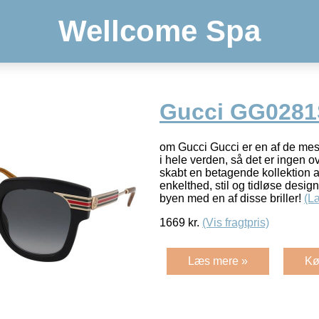
Wellcome Spa
Gucci GG0281
om Gucci Gucci er en af de me
i hele verden, så det er ingen o
skabt en betagende kollektion af
enkelthed, stil og tidløse design
byen med en af disse briller!
(L
1669
kr.
(Vis fragtpris)
Læs mere »
Kø