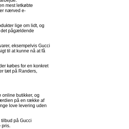
 arbejde.
en mest letkøbte
 er nærved e-
kter lige om lidt, og
på det pågældende
varer, eksempelvis Gucci
t til at kunne nå at få
der købes for en konkret
 er tæt på Randers,
e online butikker, og
værdien på en række af
gange love levering uden
 tilbud på Gucci
 pris.