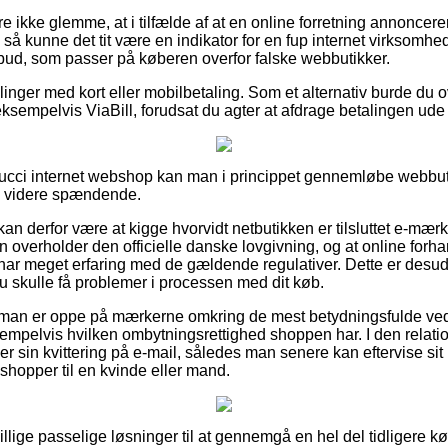
 ikke glemme, at i tilfælde af at en online forretning annoncerer
, så kunne det tit være en indikator for en fup internet virksomhe
ovbud, som passer på køberen overfor falske webbutikker.
illinger med kort eller mobilbetaling. Som et alternativ burde du 
sempelvis ViaBill, forudsat du agter at afdrage betalingen ude 
Gucci internet webshop kan man i princippet gennemløbe webbuti
ke videre spændende.
 derfor være at kigge hvorvidt netbutikken er tilsluttet e-mærket
n overholder den officielle danske lovgivning, og at online forh
 har meget erfaring med de gældende regulativer. Dette er desude
u skulle få problemer i processen med dit køb.
at man er oppe på mærkerne omkring de mest betydningsfulde ve
empelvis hvilken ombytningsrettighed shoppen har. I den relatio
sin kvittering på e-mail, således man senere kan eftervise si
hopper til en kvinde eller mand.
illige passelige løsninger til at gennemgå en hel del tidligere 