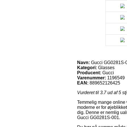
Navn:
Gucci GG0281S-
Kategori:
Glasses
Producent:
Gucci
Varenummer:
1196549
EAN:
889652126425
Vurderet til
3.7
ud af 5 st
Temmelig mange online we
moderne er for øjeblikket
dig. Denne er nemlig ualm
Gucci GG0281S-001.