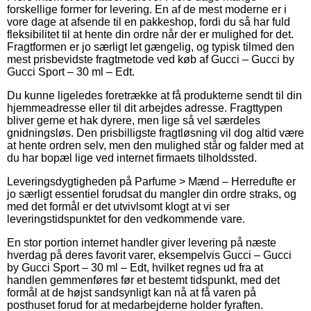
forskellige former for levering. En af de mest moderne er i
vore dage at afsende til en pakkeshop, fordi du så har fuld
fleksibilitet til at hente din ordre når der er mulighed for det.
Fragtformen er jo særligt let gængelig, og typisk tilmed den
mest prisbevidste fragtmetode ved køb af Gucci – Gucci by
Gucci Sport – 30 ml – Edt.
Du kunne ligeledes foretrække at få produkterne sendt til din
hjemmeadresse eller til dit arbejdes adresse. Fragttypen
bliver gerne et hak dyrere, men lige så vel særdeles
gnidningsløs. Den prisbilligste fragtløsning vil dog altid være
at hente ordren selv, men den mulighed står og falder med at
du har bopæl lige ved internet firmaets tilholdssted.
Leveringsdygtigheden på Parfume > Mænd – Herredufte er
jo særligt essentiel forudsat du mangler din ordre straks, og
med det formål er det utvivlsomt klogt at vi ser
leveringstidspunktet for den vedkommende vare.
En stor portion internet handler giver levering på næste
hverdag på deres favorit varer, eksempelvis Gucci – Gucci
by Gucci Sport – 30 ml – Edt, hvilket regnes ud fra at
handlen gemmenføres før et bestemt tidspunkt, med det
formål at de højst sandsynligt kan nå at få varen på
posthuset forud for at medarbejderne holder fyraften.