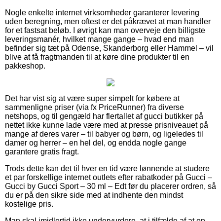
Nogle enkelte internet virksomheder garanterer levering
uden beregning, men oftest er det påkrævet at man handler
for et fastsat beløb. I øvrigt kan man overveje den billigste
leveringsmanér, hvilket mange gange – hvad end man
befinder sig tæt på Odense, Skanderborg eller Hammel – vil
blive at få fragtmanden til at køre dine produkter til en
pakkeshop.
Det har vist sig at være super simpelt for købere at
sammenligne priser (via fx PriceRunner) fra diverse
netshops, og til gengæld har flertallet af gucci butikker på
nettet ikke kunne lade være med at presse prisniveauet på
mange af deres varer – til babyer og børn, og ligeledes til
damer og herrer – en hel del, og endda nogle gange
garantere gratis fragt.
Trods dette kan det til hver en tid være lønnende at studere
et par forskellige internet outlets efter rabatkoder på Gucci –
Gucci by Gucci Sport – 30 ml – Edt før du placerer ordren, så
du er på den sikre side med at indhente den mindst
kostelige pris.
Man skal imidlertid ikke undervurdere, at i tilfælde af at en