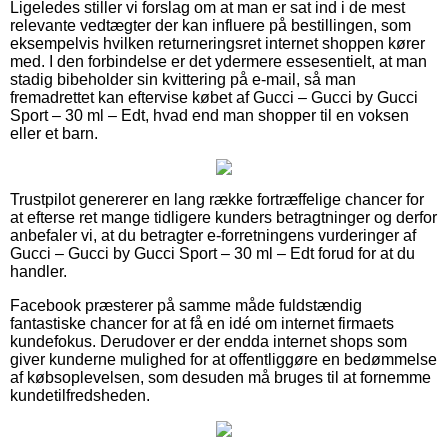
Ligeledes stiller vi forslag om at man er sat ind i de mest
relevante vedtægter der kan influere på bestillingen, som
eksempelvis hvilken returneringsret internet shoppen kører
med. I den forbindelse er det ydermere essesentielt, at man
stadig bibeholder sin kvittering på e-mail, så man
fremadrettet kan eftervise købet af Gucci – Gucci by Gucci
Sport – 30 ml – Edt, hvad end man shopper til en voksen
eller et barn.
Trustpilot genererer en lang række fortræffelige chancer for
at efterse ret mange tidligere kunders betragtninger og derfor
anbefaler vi, at du betragter e-forretningens vurderinger af
Gucci – Gucci by Gucci Sport – 30 ml – Edt forud for at du
handler.
Facebook præsterer på samme måde fuldstændig
fantastiske chancer for at få en idé om internet firmaets
kundefokus. Derudover er der endda internet shops som
giver kunderne mulighed for at offentliggøre en bedømmelse
af købsoplevelsen, som desuden må bruges til at fornemme
kundetilfredsheden.