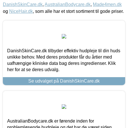
DanishSkinCare.dk
,
AustralianBodycare.dk
,
Made4men.dk
og
NiceHair.dk
, som alle har et stort sortiment til gode priser.
DanishSkinCare.dk tilbyder effektiv hudpleje til din huds
unikke behov. Med deres produkter får du årtier med
uafhængige kliniske data bag deres ingredienser. Klik
her for at se deres udvalg.
Se udvalget på DanishSkinCare.dk
AustralianBodycare.dk er førende inden for
problemløsende hudpleje og det har de været siden