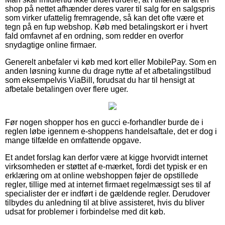
shop på nettet afhænder deres varer til salg for en salgspris
som virker ufattelig fremragende, så kan det ofte være et
tegn på en fup webshop. Køb med betalingskort er i hvert
fald omfavnet af en ordning, som redder en overfor
snydagtige online firmaer.
Generelt anbefaler vi køb med kort eller MobilePay. Som en
anden løsning kunne du drage nytte af et afbetalingstilbud
som eksempelvis ViaBill, forudsat du har til hensigt at
afbetale betalingen over flere uger.
Før nogen shopper hos en gucci e-forhandler burde de i
reglen løbe igennem e-shoppens handelsaftale, det er dog i
mange tilfælde en omfattende opgave.
Et andet forslag kan derfor være at kigge hvorvidt internet
virksomheden er støttet af e-mærket, fordi det typisk er en
erklæring om at online webshoppen føjer de opstillede
regler, tillige med at internet firmaet regelmæssigt ses til af
specialister der er indført i de gældende regler. Derudover
tilbydes du anledning til at blive assisteret, hvis du bliver
udsat for problemer i forbindelse med dit køb.