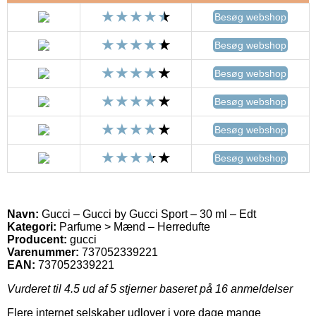
Besøg webshop
Besøg webshop
Besøg webshop
Besøg webshop
Besøg webshop
Besøg webshop
Navn:
Gucci – Gucci by Gucci Sport – 30 ml – Edt
Kategori:
Parfume > Mænd – Herredufte
Producent:
gucci
Varenummer:
737052339221
EAN:
737052339221
Vurderet til
4.5
ud af 5 stjerner baseret på
16
anmeldelser
Flere internet selskaber udlover i vore dage mange