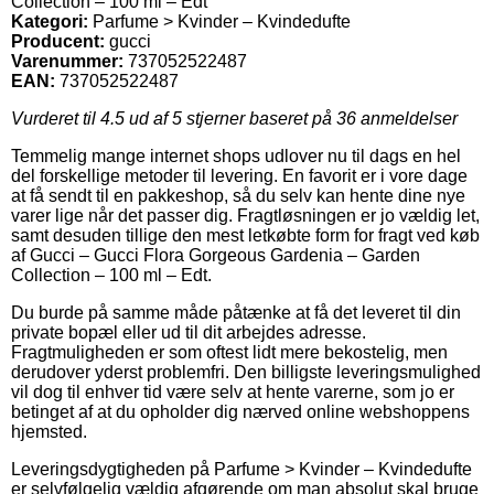
Collection – 100 ml – Edt
Kategori:
Parfume > Kvinder – Kvindedufte
Producent:
gucci
Varenummer:
737052522487
EAN:
737052522487
Vurderet til
4.5
ud af 5 stjerner baseret på
36
anmeldelser
Temmelig mange internet shops udlover nu til dags en hel
del forskellige metoder til levering. En favorit er i vore dage
at få sendt til en pakkeshop, så du selv kan hente dine nye
varer lige når det passer dig. Fragtløsningen er jo vældig let,
samt desuden tillige den mest letkøbte form for fragt ved køb
af Gucci – Gucci Flora Gorgeous Gardenia – Garden
Collection – 100 ml – Edt.
Du burde på samme måde påtænke at få det leveret til din
private bopæl eller ud til dit arbejdes adresse.
Fragtmuligheden er som oftest lidt mere bekostelig, men
derudover yderst problemfri. Den billigste leveringsmulighed
vil dog til enhver tid være selv at hente varerne, som jo er
betinget af at du opholder dig nærved online webshoppens
hjemsted.
Leveringsdygtigheden på Parfume > Kvinder – Kvindedufte
er selvfølgelig vældig afgørende om man absolut skal bruge