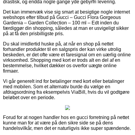
drastisk, og endda nogle gange yde gebyrfri levering.
Det kan immervæk vise sig smart at besigtige nogle internet
webshops efter tilbud på Gucci – Gucci Flora Gorgeous
Gardenia – Garden Collection – 100 ml – Edt inden du
færdiggør din shopping, således at man er usvigeligt sikker
på at få den prisbilligste pris.
Du skal imidlertid huske på, at når en shop på nettet
forhandler produkter til en salgspris der kan virke utrolig
beskeden, er det ofte være et faresignal om en uærlig online
virksomhed. Shopping med kort er trods alt en del af en
bestemmelse, hvilket dækker os overfor uægte online
firmaer.
Vi går generelt ind for betalinger med kort eller betalinger
med mobilen. Som et alternativ burde du vælge en
afdragsordning fra eksempelvis ViaBill, hvis du vil godtgøre
beløbet over en periode.
Forud for at nogen handler hos en gucci forretning på nettet
kunne man for at være på den sikre side se på dens
handelsvilkår, men det er naturligvis ikke super spændende.