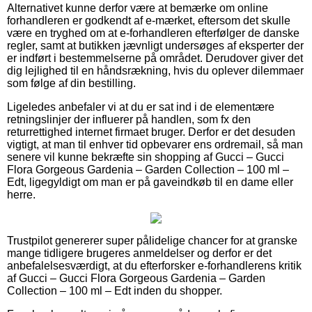
Alternativet kunne derfor være at bemærke om online
forhandleren er godkendt af e-mærket, eftersom det skulle
være en tryghed om at e-forhandleren efterfølger de danske
regler, samt at butikken jævnligt undersøges af eksperter der
er indført i bestemmelserne på området. Derudover giver det
dig lejlighed til en håndsrækning, hvis du oplever dilemmaer
som følge af din bestilling.
Ligeledes anbefaler vi at du er sat ind i de elementære
retningslinjer der influerer på handlen, som fx den
returrettighed internet firmaet bruger. Derfor er det desuden
vigtigt, at man til enhver tid opbevarer ens ordremail, så man
senere vil kunne bekræfte sin shopping af Gucci – Gucci
Flora Gorgeous Gardenia – Garden Collection – 100 ml –
Edt, ligegyldigt om man er på gaveindkøb til en dame eller
herre.
Trustpilot genererer super pålidelige chancer for at granske
mange tidligere brugeres anmeldelser og derfor er det
anbefalelsesværdigt, at du efterforsker e-forhandlerens kritik
af Gucci – Gucci Flora Gorgeous Gardenia – Garden
Collection – 100 ml – Edt inden du shopper.