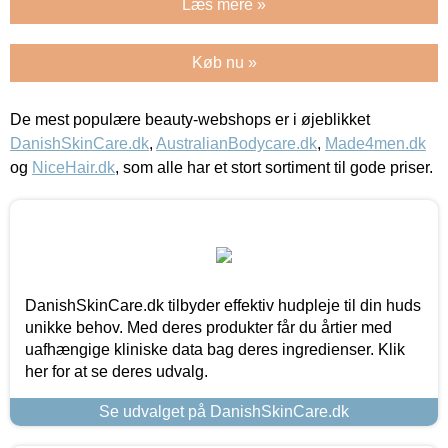
Læs mere »
Køb nu »
De mest populære beauty-webshops er i øjeblikket
DanishSkinCare.dk
,
AustralianBodycare.dk
,
Made4men.dk
og
NiceHair.dk
, som alle har et stort sortiment til gode priser.
DanishSkinCare.dk tilbyder effektiv hudpleje til din huds
unikke behov. Med deres produkter får du årtier med
uafhængige kliniske data bag deres ingredienser. Klik
her for at se deres udvalg.
Se udvalget på DanishSkinCare.dk