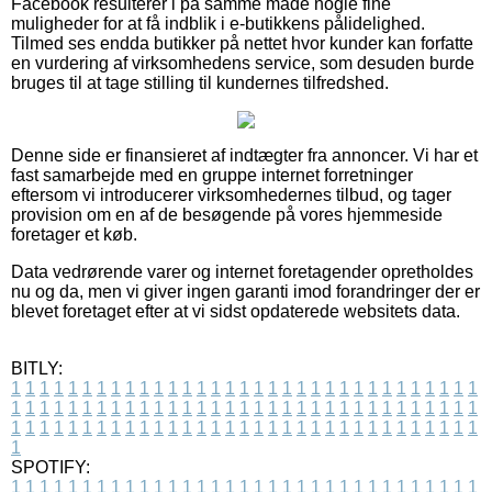
Facebook resulterer i på samme måde nogle fine
muligheder for at få indblik i e-butikkens pålidelighed.
Tilmed ses endda butikker på nettet hvor kunder kan forfatte
en vurdering af virksomhedens service, som desuden burde
bruges til at tage stilling til kundernes tilfredshed.
Denne side er finansieret af indtægter fra annoncer. Vi har et
fast samarbejde med en gruppe internet forretninger
eftersom vi introducerer virksomhedernes tilbud, og tager
provision om en af de besøgende på vores hjemmeside
foretager et køb.
Data vedrørende varer og internet foretagender opretholdes
nu og da, men vi giver ingen garanti imod forandringer der er
blevet foretaget efter at vi sidst opdaterede websitets data.
BITLY:
1
1
1
1
1
1
1
1
1
1
1
1
1
1
1
1
1
1
1
1
1
1
1
1
1
1
1
1
1
1
1
1
1
1
1
1
1
1
1
1
1
1
1
1
1
1
1
1
1
1
1
1
1
1
1
1
1
1
1
1
1
1
1
1
1
1
1
1
1
1
1
1
1
1
1
1
1
1
1
1
1
1
1
1
1
1
1
1
1
1
1
1
1
1
1
1
1
1
1
1
SPOTIFY:
1
1
1
1
1
1
1
1
1
1
1
1
1
1
1
1
1
1
1
1
1
1
1
1
1
1
1
1
1
1
1
1
1