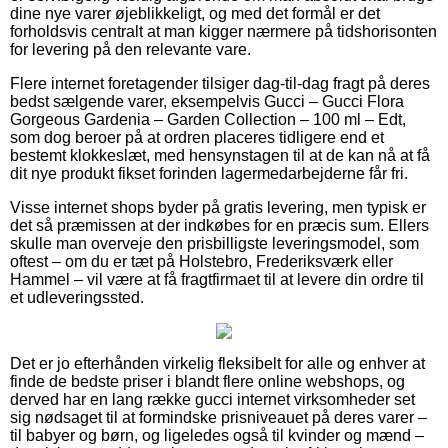
dine nye varer øjeblikkeligt, og med det formål er det
forholdsvis centralt at man kigger nærmere på tidshorisonten
for levering på den relevante vare.
Flere internet foretagender tilsiger dag-til-dag fragt på deres
bedst sælgende varer, eksempelvis Gucci – Gucci Flora
Gorgeous Gardenia – Garden Collection – 100 ml – Edt,
som dog beroer på at ordren placeres tidligere end et
bestemt klokkeslæt, med hensynstagen til at de kan nå at få
dit nye produkt fikset forinden lagermedarbejderne får fri.
Visse internet shops byder på gratis levering, men typisk er
det så præmissen at der indkøbes for en præcis sum. Ellers
skulle man overveje den prisbilligste leveringsmodel, som
oftest – om du er tæt på Holstebro, Frederiksværk eller
Hammel – vil være at få fragtfirmaet til at levere din ordre til
et udleveringssted.
Det er jo efterhånden virkelig fleksibelt for alle og enhver at
finde de bedste priser i blandt flere online webshops, og
derved har en lang række gucci internet virksomheder set
sig nødsaget til at formindske prisniveauet på deres varer –
til babyer og børn, og ligeledes også til kvinder og mænd –