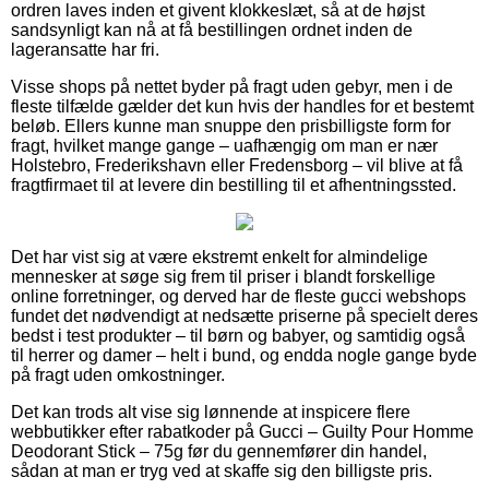
ordren laves inden et givent klokkeslæt, så at de højst
sandsynligt kan nå at få bestillingen ordnet inden de
lageransatte har fri.
Visse shops på nettet byder på fragt uden gebyr, men i de
fleste tilfælde gælder det kun hvis der handles for et bestemt
beløb. Ellers kunne man snuppe den prisbilligste form for
fragt, hvilket mange gange – uafhængig om man er nær
Holstebro, Frederikshavn eller Fredensborg – vil blive at få
fragtfirmaet til at levere din bestilling til et afhentningssted.
Det har vist sig at være ekstremt enkelt for almindelige
mennesker at søge sig frem til priser i blandt forskellige
online forretninger, og derved har de fleste gucci webshops
fundet det nødvendigt at nedsætte priserne på specielt deres
bedst i test produkter – til børn og babyer, og samtidig også
til herrer og damer – helt i bund, og endda nogle gange byde
på fragt uden omkostninger.
Det kan trods alt vise sig lønnende at inspicere flere
webbutikker efter rabatkoder på Gucci – Guilty Pour Homme
Deodorant Stick – 75g før du gennemfører din handel,
sådan at man er tryg ved at skaffe sig den billigste pris.