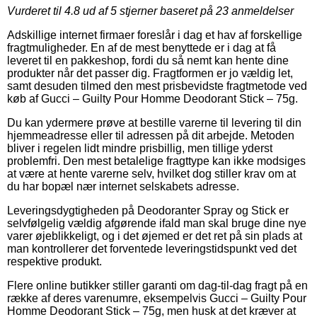
Vurderet til
4.8
ud af 5 stjerner baseret på
23
anmeldelser
Adskillige internet firmaer foreslår i dag et hav af forskellige
fragtmuligheder. En af de mest benyttede er i dag at få
leveret til en pakkeshop, fordi du så nemt kan hente dine
produkter når det passer dig. Fragtformen er jo vældig let,
samt desuden tilmed den mest prisbevidste fragtmetode ved
køb af Gucci – Guilty Pour Homme Deodorant Stick – 75g.
Du kan ydermere prøve at bestille varerne til levering til din
hjemmeadresse eller til adressen på dit arbejde. Metoden
bliver i regelen lidt mindre prisbillig, men tillige yderst
problemfri. Den mest betalelige fragttype kan ikke modsiges
at være at hente varerne selv, hvilket dog stiller krav om at
du har bopæl nær internet selskabets adresse.
Leveringsdygtigheden på Deodoranter Spray og Stick er
selvfølgelig vældig afgørende ifald man skal bruge dine nye
varer øjeblikkeligt, og i det øjemed er det ret på sin plads at
man kontrollerer det forventede leveringstidspunkt ved det
respektive produkt.
Flere online butikker stiller garanti om dag-til-dag fragt på en
række af deres varenumre, eksempelvis Gucci – Guilty Pour
Homme Deodorant Stick – 75g, men husk at det kræver at