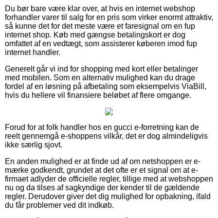
Du bør bare være klar over, at hvis en internet webshop
forhandler varer til salg for en pris som virker enormt attraktiv,
så kunne det for det meste være et faresignal om en fup
internet shop. Køb med gængse betalingskort er dog
omfattet af en vedtægt, som assisterer køberen imod fup
internet handler.
Generelt går vi ind for shopping med kort eller betalinger
med mobilen. Som en alternativ mulighed kan du drage
fordel af en løsning på afbetaling som eksempelvis ViaBill,
hvis du hellere vil finansiere beløbet af flere omgange.
Forud for at folk handler hos en gucci e-forretning kan de
reelt gennemgå e-shoppens vilkår, det er dog almindeligvis
ikke særlig sjovt.
En anden mulighed er at finde ud af om netshoppen er e-
mærke godkendt, grundet at det ofte er et signal om at e-
firmaet adlyder de officielle regler, tillige med at webshoppen
nu og da tilses af sagkyndige der kender til de gældende
regler. Derudover giver det dig mulighed for opbakning, ifald
du får problemer ved dit indkøb.