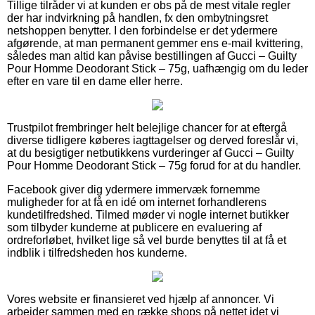
Tillige tilråder vi at kunden er obs på de mest vitale regler
der har indvirkning på handlen, fx den ombytningsret
netshoppen benytter. I den forbindelse er det ydermere
afgørende, at man permanent gemmer ens e-mail kvittering,
således man altid kan påvise bestillingen af Gucci – Guilty
Pour Homme Deodorant Stick – 75g, uafhængig om du leder
efter en vare til en dame eller herre.
Trustpilot frembringer helt belejlige chancer for at eftergå
diverse tidligere køberes iagttagelser og derved foreslår vi,
at du besigtiger netbutikkens vurderinger af Gucci – Guilty
Pour Homme Deodorant Stick – 75g forud for at du handler.
Facebook giver dig ydermere immervæk fornemme
muligheder for at få en idé om internet forhandlerens
kundetilfredshed. Tilmed møder vi nogle internet butikker
som tilbyder kunderne at publicere en evaluering af
ordreforløbet, hvilket lige så vel burde benyttes til at få et
indblik i tilfredsheden hos kunderne.
Vores website er finansieret ved hjælp af annoncer. Vi
arbejder sammen med en række shops på nettet idet vi