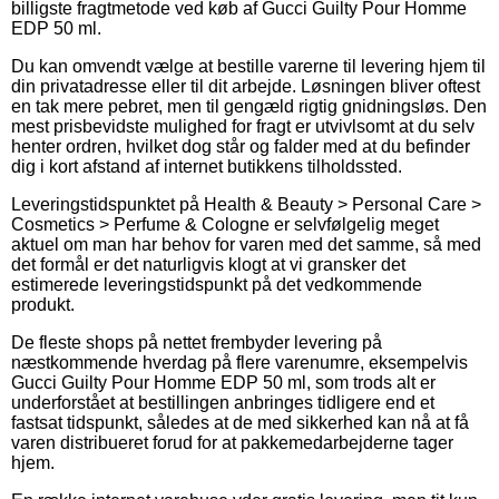
billigste fragtmetode ved køb af Gucci Guilty Pour Homme
EDP 50 ml.
Du kan omvendt vælge at bestille varerne til levering hjem til
din privatadresse eller til dit arbejde. Løsningen bliver oftest
en tak mere pebret, men til gengæld rigtig gnidningsløs. Den
mest prisbevidste mulighed for fragt er utvivlsomt at du selv
henter ordren, hvilket dog står og falder med at du befinder
dig i kort afstand af internet butikkens tilholdssted.
Leveringstidspunktet på Health & Beauty > Personal Care >
Cosmetics > Perfume & Cologne er selvfølgelig meget
aktuel om man har behov for varen med det samme, så med
det formål er det naturligvis klogt at vi gransker det
estimerede leveringstidspunkt på det vedkommende
produkt.
De fleste shops på nettet frembyder levering på
næstkommende hverdag på flere varenumre, eksempelvis
Gucci Guilty Pour Homme EDP 50 ml, som trods alt er
underforstået at bestillingen anbringes tidligere end et
fastsat tidspunkt, således at de med sikkerhed kan nå at få
varen distribueret forud for at pakkemedarbejderne tager
hjem.