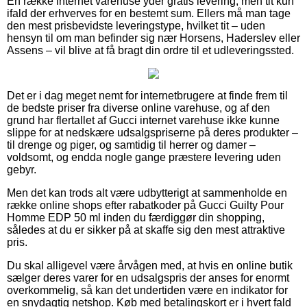
En række internet varehuse yder gratis levering, men tit kun
ifald der erhverves for en bestemt sum. Ellers må man tage
den mest prisbevidste leveringstype, hvilket tit – uden
hensyn til om man befinder sig nær Horsens, Haderslev eller
Assens – vil blive at få bragt din ordre til et udleveringssted.
Det er i dag meget nemt for internetbrugere at finde frem til
de bedste priser fra diverse online varehuse, og af den
grund har flertallet af Gucci internet varehuse ikke kunne
slippe for at nedskære udsalgspriserne på deres produkter –
til drenge og piger, og samtidig til herrer og damer –
voldsomt, og endda nogle gange præstere levering uden
gebyr.
Men det kan trods alt være udbytterigt at sammenholde en
række online shops efter rabatkoder på Gucci Guilty Pour
Homme EDP 50 ml inden du færdiggør din shopping,
således at du er sikker på at skaffe sig den mest attraktive
pris.
Du skal alligevel være årvågen med, at hvis en online butik
sælger deres varer for en udsalgspris der anses for enormt
overkommelig, så kan det undertiden være en indikator for
en snydagtig netshop. Køb med betalingskort er i hvert fald