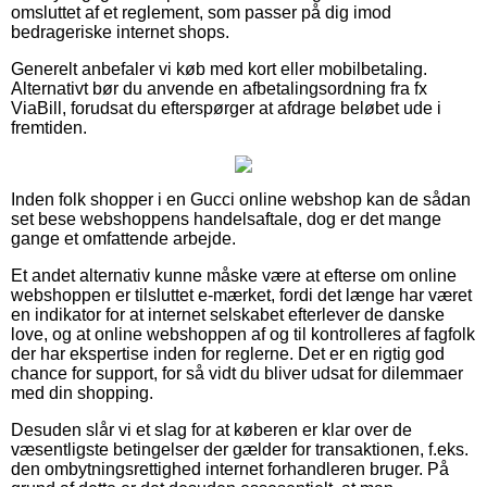
omsluttet af et reglement, som passer på dig imod
bedrageriske internet shops.
Generelt anbefaler vi køb med kort eller mobilbetaling.
Alternativt bør du anvende en afbetalingsordning fra fx
ViaBill, forudsat du efterspørger at afdrage beløbet ude i
fremtiden.
Inden folk shopper i en Gucci online webshop kan de sådan
set bese webshoppens handelsaftale, dog er det mange
gange et omfattende arbejde.
Et andet alternativ kunne måske være at efterse om online
webshoppen er tilsluttet e-mærket, fordi det længe har været
en indikator for at internet selskabet efterlever de danske
love, og at online webshoppen af og til kontrolleres af fagfolk
der har ekspertise inden for reglerne. Det er en rigtig god
chance for support, for så vidt du bliver udsat for dilemmaer
med din shopping.
Desuden slår vi et slag for at køberen er klar over de
væsentligste betingelser der gælder for transaktionen, f.eks.
den ombytningsrettighed internet forhandleren bruger. På