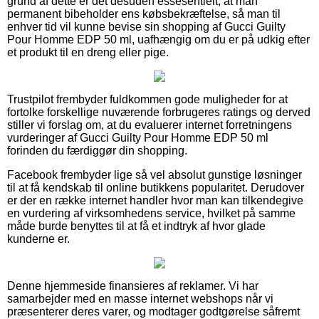
grund af dette er det desuden essesentielt, at man
permanent bibeholder ens købsbekræftelse, så man til
enhver tid vil kunne bevise sin shopping af Gucci Guilty
Pour Homme EDP 50 ml, uafhængig om du er på udkig efter
et produkt til en dreng eller pige.
Trustpilot frembyder fuldkommen gode muligheder for at
fortolke forskellige nuværende forbrugeres ratings og derved
stiller vi forslag om, at du evaluerer internet forretningens
vurderinger af Gucci Guilty Pour Homme EDP 50 ml
forinden du færdiggør din shopping.
Facebook frembyder lige så vel absolut gunstige løsninger
til at få kendskab til online butikkens popularitet. Derudover
er der en række internet handler hvor man kan tilkendegive
en vurdering af virksomhedens service, hvilket på samme
måde burde benyttes til at få et indtryk af hvor glade
kunderne er.
Denne hjemmeside finansieres af reklamer. Vi har
samarbejder med en masse internet webshops når vi
præsenterer deres varer, og modtager godtgørelse såfremt