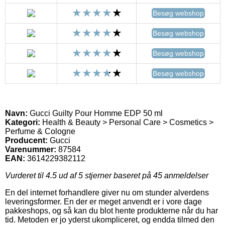
Besøg webshop
Besøg webshop
Besøg webshop
Besøg webshop
Navn:
Gucci Guilty Pour Homme EDP 50 ml
Kategori:
Health & Beauty > Personal Care > Cosmetics >
Perfume & Cologne
Producent:
Gucci
Varenummer:
87584
EAN:
3614229382112
Vurderet til
4.5
ud af 5 stjerner baseret på
45
anmeldelser
En del internet forhandlere giver nu om stunder alverdens
leveringsformer. En der er meget anvendt er i vore dage
pakkeshops, og så kan du blot hente produkterne når du har
tid. Metoden er jo yderst ukompliceret, og endda tilmed den