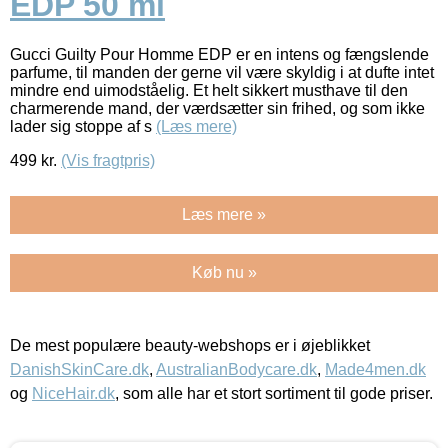
EDP 50 ml
Gucci Guilty Pour Homme EDP er en intens og fængslende
parfume, til manden der gerne vil være skyldig i at dufte intet
mindre end uimodståelig. Et helt sikkert musthave til den
charmerende mand, der værdsætter sin frihed, og som ikke
lader sig stoppe af s
(Læs mere)
499
kr.
(Vis fragtpris)
Læs mere »
Køb nu »
De mest populære beauty-webshops er i øjeblikket
DanishSkinCare.dk
,
AustralianBodycare.dk
,
Made4men.dk
og
NiceHair.dk
, som alle har et stort sortiment til gode priser.