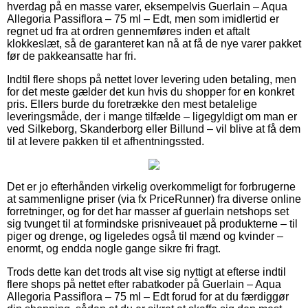
hverdag på en masse varer, eksempelvis Guerlain – Aqua
Allegoria Passiflora – 75 ml – Edt, men som imidlertid er
regnet ud fra at ordren gennemføres inden et aftalt
klokkeslæt, så de garanteret kan nå at få de nye varer pakket
før de pakkeansatte har fri.
Indtil flere shops på nettet lover levering uden betaling, men
for det meste gælder det kun hvis du shopper for en konkret
pris. Ellers burde du foretrække den mest betalelige
leveringsmåde, der i mange tilfælde – ligegyldigt om man er
ved Silkeborg, Skanderborg eller Billund – vil blive at få dem
til at levere pakken til et afhentningssted.
Det er jo efterhånden virkelig overkommeligt for forbrugerne
at sammenligne priser (via fx PriceRunner) fra diverse online
forretninger, og for det har masser af guerlain netshops set
sig tvunget til at formindske prisniveauet på produkterne – til
piger og drenge, og ligeledes også til mænd og kvinder –
enormt, og endda nogle gange sikre fri fragt.
Trods dette kan det trods alt vise sig nyttigt at efterse indtil
flere shops på nettet efter rabatkoder på Guerlain – Aqua
Allegoria Passiflora – 75 ml – Edt forud for at du færdiggør