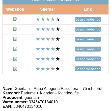
Webshop
Stjerner
Link
Besøg webshop
Besøg webshop
Besøg webshop
Besøg webshop
Besøg webshop
Besøg webshop
Navn:
Guerlain – Aqua Allegoria Passiflora – 75 ml – Edt
Kategori:
Parfume > Kvinder – Kvindedufte
Producent:
guerlain
Varenummer:
3346470134010
EAN:
3346470134010