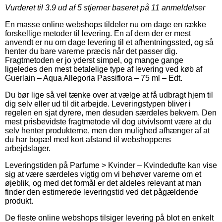
Vurderet til
3.9
ud af 5 stjerner baseret på
11
anmeldelser
En masse online webshops tildeler nu om dage en række
forskellige metoder til levering. En af dem der er mest
anvendt er nu om dage levering til et afhentningssted, og så
henter du bare varerne præcis når det passer dig.
Fragtmetoden er jo yderst simpel, og mange gange
ligeledes den mest betalelige type af levering ved køb af
Guerlain – Aqua Allegoria Passiflora – 75 ml – Edt.
Du bør lige så vel tænke over at vælge at få udbragt hjem til
dig selv eller ud til dit arbejde. Leveringstypen bliver i
regelen en sjat dyrere, men desuden særdeles bekvem. Den
mest prisbevidste fragtmetode vil dog utvivlsomt være at du
selv henter produkterne, men den mulighed afhænger af at
du har bopæl med kort afstand til webshoppens
arbejdslager.
Leveringstiden på Parfume > Kvinder – Kvindedufte kan vise
sig at være særdeles vigtig om vi behøver varerne om et
øjeblik, og med det formål er det aldeles relevant at man
finder den estimerede leveringstid ved det pågældende
produkt.
De fleste online webshops tilsiger levering på blot en enkelt