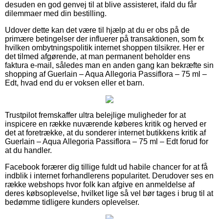
desuden en god genvej til at blive assisteret, ifald du får
dilemmaer med din bestilling.
Udover dette kan det være til hjælp at du er obs på de
primære betingelser der influerer på transaktionen, som fx
hvilken ombytningspolitik internet shoppen tilsikrer. Her er
det tilmed afgørende, at man permanent beholder ens
faktura e-mail, således man en anden gang kan bekræfte sin
shopping af Guerlain – Aqua Allegoria Passiflora – 75 ml –
Edt, hvad end du er voksen eller et barn.
Trustpilot fremskaffer ultra belejlige muligheder for at
inspicere en række nuværende køberes kritik og herved er
det at foretrække, at du sonderer internet butikkens kritik af
Guerlain – Aqua Allegoria Passiflora – 75 ml – Edt forud for
at du handler.
Facebook forærer dig tillige fuldt ud habile chancer for at få
indblik i internet forhandlerens popularitet. Derudover ses en
række webshops hvor folk kan afgive en anmeldelse af
deres købsoplevelse, hvilket lige så vel bør tages i brug til at
bedømme tidligere kunders oplevelser.