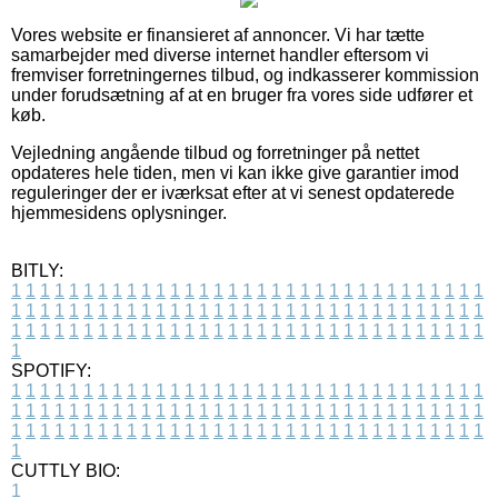
Vores website er finansieret af annoncer. Vi har tætte
samarbejder med diverse internet handler eftersom vi
fremviser forretningernes tilbud, og indkasserer kommission
under forudsætning af at en bruger fra vores side udfører et
køb.
Vejledning angående tilbud og forretninger på nettet
opdateres hele tiden, men vi kan ikke give garantier imod
reguleringer der er iværksat efter at vi senest opdaterede
hjemmesidens oplysninger.
BITLY:
1
1
1
1
1
1
1
1
1
1
1
1
1
1
1
1
1
1
1
1
1
1
1
1
1
1
1
1
1
1
1
1
1
1
1
1
1
1
1
1
1
1
1
1
1
1
1
1
1
1
1
1
1
1
1
1
1
1
1
1
1
1
1
1
1
1
1
1
1
1
1
1
1
1
1
1
1
1
1
1
1
1
1
1
1
1
1
1
1
1
1
1
1
1
1
1
1
1
1
1
SPOTIFY:
1
1
1
1
1
1
1
1
1
1
1
1
1
1
1
1
1
1
1
1
1
1
1
1
1
1
1
1
1
1
1
1
1
1
1
1
1
1
1
1
1
1
1
1
1
1
1
1
1
1
1
1
1
1
1
1
1
1
1
1
1
1
1
1
1
1
1
1
1
1
1
1
1
1
1
1
1
1
1
1
1
1
1
1
1
1
1
1
1
1
1
1
1
1
1
1
1
1
1
1
CUTTLY BIO:
1