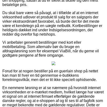
din shopping, sådan at du er sikret at skaffe sig den mest
betalelige pris.
Du skal bare være så påvagt, at i tilfælde af at en internet
virksomhed udlover et produkt til salg for en salgspris der
virker ekstraordinært favorabel, så burde det for det meste
være et kendetegn på en uægte netbutik. Kortbestillinger er
heldigvis dækket ind under Indsigelsesordningen, der
redder dig overfor fup netshops.
Vi anbefaler generelt bestillinger med kort eller
mobilbetaling. Som alternativ bør du bruge en
afdragsløsning som for eksempel ViaBill, når du gerne vil
godtgøre pengene af flere omgange.
Forud for at nogen bestiller på en guerlain shop på nettet
kan man til hver en tid gennemse e-butikkens
forretningsvilkår, men det er tit ikke specielt ophidsende.
En nemmere løsning er at se nærmere på hvorvidt internet
virksomheden er e-mærket medlem, hvilket længe har været
et signal om at internet firmaet efterfølger de gældende
danske regler, og at e-shoppen af og til ses til af fagfolk som
er meget bekendte med de gældende regulativer. Dette er