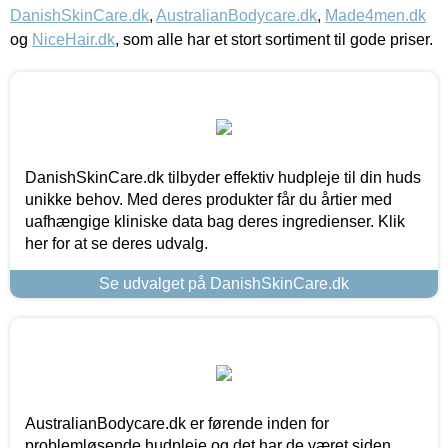
DanishSkinCare.dk
,
AustralianBodycare.dk
,
Made4men.dk
og
NiceHair.dk
, som alle har et stort sortiment til gode priser.
DanishSkinCare.dk tilbyder effektiv hudpleje til din huds
unikke behov. Med deres produkter får du årtier med
uafhængige kliniske data bag deres ingredienser. Klik
her for at se deres udvalg.
Se udvalget på DanishSkinCare.dk
AustralianBodycare.dk er førende inden for
problemløsende hudpleje og det har de været siden