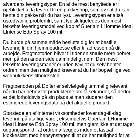
alverdens leveringstyper. En af de mest benyttede er i
øjeblikket at få leveret til en pakkeshop, som gør at du kan
hente din pakke når du har lyst. Leveringstypen er altså
usædvanlig problemfri, samt typisk ligeledes den mest
letkøbte leveringsmodel ved køb af Guerlain LHomme Ideal
LIntense Edp Spray 100 ml.
Du burde på samme måde beslutte dig for at bestille
levering til din hjemmeadresse eller til adressen på dit
arbejde. Fragtmetoden bliver til tider en smule mere pebret,
men på den anden side ualmindeligt nem. Den mest
letkøbte leveringsmanér er uden tvivl at du selv henter
ordren, men den mulighed kræver at du har bopæl lige ved
webbutikkens tilholdssted.
Fragtperioden på Dofter er selvfølgelig temmelig relevant
når du har behov for produkterne om få sekunder, så derfor
er det forholdsvis på sin plads at man studerer den
estimerede leveringsdato på det aktuelle produkt.
Størstedelen af internet virksomheder lover dag-til-dag
levering på utallige varer, eksempelvis Guerlain LHomme
Ideal LIntense Edp Spray 100 ml, men glem ikke at det tager
udgangspunkt i at ordren aflægges inden et fastsat
klokkeslæt, med hensynstagen til at de har mulighed for at