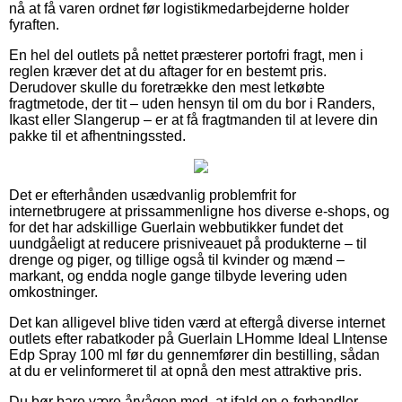
nå at få varen ordnet før logistikmedarbejderne holder
fyraften.
En hel del outlets på nettet præsterer portofri fragt, men i
reglen kræver det at du aftager for en bestemt pris.
Derudover skulle du foretrække den mest letkøbte
fragtmetode, der tit – uden hensyn til om du bor i Randers,
Ikast eller Slangerup – er at få fragtmanden til at levere din
pakke til et afhentningssted.
Det er efterhånden usædvanlig problemfrit for
internetbrugere at prissammenligne hos diverse e-shops, og
for det har adskillige Guerlain webbutikker fundet det
uundgåeligt at reducere prisniveauet på produkterne – til
drenge og piger, og tillige også til kvinder og mænd –
markant, og endda nogle gange tilbyde levering uden
omkostninger.
Det kan alligevel blive tiden værd at eftergå diverse internet
outlets efter rabatkoder på Guerlain LHomme Ideal LIntense
Edp Spray 100 ml før du gennemfører din bestilling, sådan
at du er velinformeret til at opnå den mest attraktive pris.
Du bør bare være årvågen med, at ifald en e-forhandler