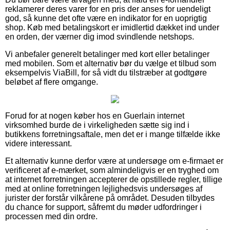
reklamerer deres varer for en pris der anses for uendeligt
god, så kunne det ofte være en indikator for en uoprigtig
shop. Køb med betalingskort er imidlertid dækket ind under
en orden, der værner dig imod svindlende netshops.
Vi anbefaler generelt betalinger med kort eller betalinger
med mobilen. Som et alternativ bør du vælge et tilbud som
eksempelvis ViaBill, for så vidt du tilstræber at godtgøre
beløbet af flere omgange.
Forud for at nogen køber hos en Guerlain internet
virksomhed burde de i virkeligheden sætte sig ind i
butikkens forretningsaftale, men det er i mange tilfælde ikke
videre interessant.
Et alternativ kunne derfor være at undersøge om e-firmaet er
verificeret af e-mærket, som almindeligvis er en tryghed om
at internet forretningen accepterer de opstillede regler, tillige
med at online forretningen lejlighedsvis undersøges af
jurister der forstår vilkårene på området. Desuden tilbydes
du chance for support, såfremt du møder udfordringer i
processen med din ordre.