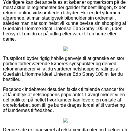
Yderligere kan det anbefales at køber er opmærksom på de
mest aktuelle reglementer der gælder for bestillingen, fx den
returret online virksomheden tilbyder. Her er det ydermere
afgørende, at man stadigvæk bibeholder sin ordremail,
således man når som helst vil kunne bevise sin shopping af
Guerlain LHomme Ideal LIntense Edp Spray 100 ml, uden
hensyn til om du er på udkig efter varer til en herre eller
dame.
Trustpilot tilbyder rigtig habile genveje til at granske en stor
portion forhenværende køberes synspunkter og derved
rekommanderer vi, at du vurderer netshoppens ratings af
Guerlain LHomme Ideal LIntense Edp Spray 100 ml før du
bestiller.
Facebook indebærer desuden faktisk tiltalende chancer for
at få indtryk af netshoppens popularitet. I øvrigt møder vi en
del butikker på nettet hvor kunder kan levere en omtale af
ordreforløbet, som tillige burde drages fordel af til vurdering
af kundernes tilfredshed.
Denne side er finansieret af reklameindtægter. Vi hjælper en