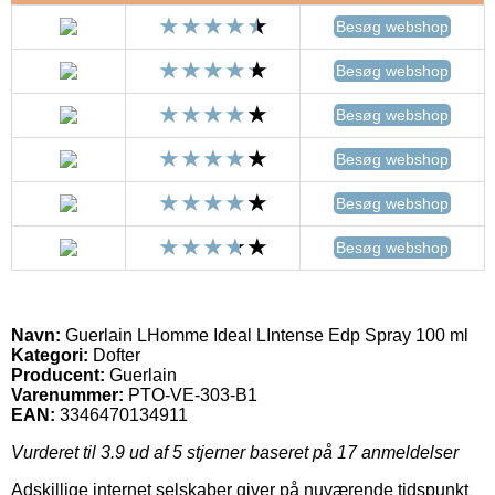
Besøg webshop
Besøg webshop
Besøg webshop
Besøg webshop
Besøg webshop
Besøg webshop
Navn:
Guerlain LHomme Ideal LIntense Edp Spray 100 ml
Kategori:
Dofter
Producent:
Guerlain
Varenummer:
PTO-VE-303-B1
EAN:
3346470134911
Vurderet til
3.9
ud af 5 stjerner baseret på
17
anmeldelser
Adskillige internet selskaber giver på nuværende tidspunkt