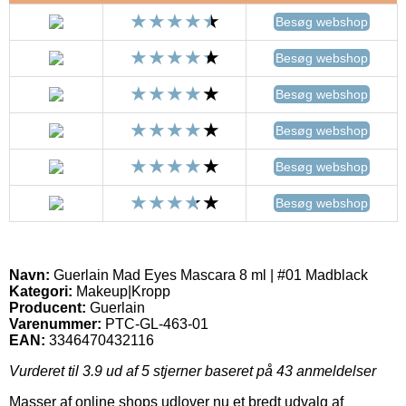
Besøg webshop
Besøg webshop
Besøg webshop
Besøg webshop
Besøg webshop
Besøg webshop
Navn:
Guerlain Mad Eyes Mascara 8 ml | #01 Madblack
Kategori:
Makeup|Kropp
Producent:
Guerlain
Varenummer:
PTC-GL-463-01
EAN:
3346470432116
Vurderet til
3.9
ud af 5 stjerner baseret på
43
anmeldelser
Masser af online shops udlover nu et bredt udvalg af