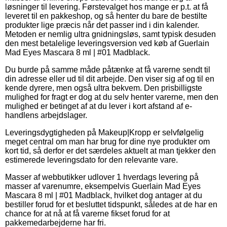
løsninger til levering. Førstevalget hos mange er p.t. at få
leveret til en pakkeshop, og så henter du bare de bestilte
produkter lige præcis når det passer ind i din kalender.
Metoden er nemlig ultra gnidningsløs, samt typisk desuden
den mest betalelige leveringsversion ved køb af Guerlain
Mad Eyes Mascara 8 ml | #01 Madblack.
Du burde på samme måde påtænke at få varerne sendt til
din adresse eller ud til dit arbejde. Den viser sig af og til en
kende dyrere, men også ultra bekvem. Den prisbilligste
mulighed for fragt er dog at du selv henter varerne, men den
mulighed er betinget af at du lever i kort afstand af e-
handlens arbejdslager.
Leveringsdygtigheden på Makeup|Kropp er selvfølgelig
meget central om man har brug for dine nye produkter om
kort tid, så derfor er det særdeles aktuelt at man tjekker den
estimerede leveringsdato for den relevante vare.
Masser af webbutikker udlover 1 hverdags levering på
masser af varenumre, eksempelvis Guerlain Mad Eyes
Mascara 8 ml | #01 Madblack, hvilket dog antager at du
bestiller forud for et besluttet tidspunkt, således at de har en
chance for at nå at få varerne fikset forud for at
pakkemedarbejderne har fri.