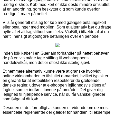
uærlig e-shop. Køb med kort er ikke desto mindre omsluttet
af en anordning, som beskytter dig som kunde overfor
uærlige firmaer på nettet.
Vi slår generelt et slag for køb med gængse betalingskort
eller betalinger med mobilen. Som et alternativ bør du drage
nytte af et afdragstilbud som f.eks. ViaBill, i tilfælde af at du
har til hensigt at godtgøre betalingen over en periode.
Inden folk køber i en Guerlain forhandler på nettet behøver
de på en vis måde tage stilling til webshoppens
handelsvilkår, men det er oftest ikke særlig sjovt.
Et nemmere alternativ kunne være at granske hvorvidt
online virksomheden er tilsluttet e-mærket, hvilket typisk er
en garanti for at netbutikken respekterer de gældende
danske regler, udover at e-shoppen lejlighedsvis tilses af
fagfolk som er indført i lovene på området. Det giver dig
lejlighed til hjælpende service, når du får vanskeligheder
som følge af dit køb.
Desuden er det fornuftigt at kunden er vidende om de mest
essentielle reglementer der gælder for handlen, til eksempel