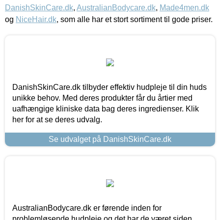
DanishSkinCare.dk
,
AustralianBodycare.dk
,
Made4men.dk
og
NiceHair.dk
, som alle har et stort sortiment til gode priser.
DanishSkinCare.dk tilbyder effektiv hudpleje til din huds
unikke behov. Med deres produkter får du årtier med
uafhængige kliniske data bag deres ingredienser. Klik
her for at se deres udvalg.
Se udvalget på DanishSkinCare.dk
AustralianBodycare.dk er førende inden for
problemløsende hudpleje og det har de været siden