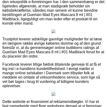
den returpolitik e-forretningen har. I den sammenhæng er det
ligeledes afgørende, at man stadigvæk beholder sin
købsbekræftelse, således man senere vil kunne bevidne
bestillingen af Guerlain Mad Eyes Mascara 8 ml | #01
Madblack, ligegyldigt om man leder efter et produkt til en
kvinde eller mand.
Trustpilot leverer adskillige gavnlige muligheder for at læse
en længere række øvrige køberes domme og af den grund
foreslår vi, at du gennemsøger online butikkens ratings af
Guerlain Mad Eyes Mascara 8 ml | #01 Madblack forud for at
du placerer din ordre.
Facebook leverer tillige faktisk tiltalende genveje til at få et
kig ind i e-handlens kundetilfredshed. I øvrigt møder vi
mange online selskaber i Danmark som tilbyder folk at
meddele en omtale af virksomhedens service, som lige så
vel bør tages i brug til vurdering af tidligere kunders
oplevelser.
Dette website er finansieret af reklameindtægter. Vi har et
fast samarbejde med flere webshops derved at vi fremviser