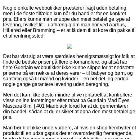
Nogle enkelte webbutikker præsterer fragt uden betaling,
men i de fleste tilfælde kun når du handler for en konkret
pris. Ellers kunne man snuppe den mest betalelige type af
levering, hvilket tit – uafhængig om man bor ved Aarhus,
Hillerød eller Bramming – er at få dem til at køre din pakke til
et afhentningssted.
Det har vist sig at være særdeles hensigtsmæssigt for folk at
finde de bedste priser på flere e-forhandlere, og altså har
flere Guerlain webbutikker ikke kunne slippe for at nedsætte
priserne på en række af deres varer – til babyer og børn, og
samtidig også til mænd og kvinder – en hel del, og endda
nogle gange garantere levering uden beregning.
Men det kan ikke desto mindre blive rentabelt at kontrollere
visse online forretninger efter rabat på Guerlain Mad Eyes
Mascara 8 ml | #01 Madblack forud for at du gennemfører
din handel, sådan at du er sikret at opnå den mest betalelige
pris.
Man bør blot ikke undervurdere, at hvis en shop frembyder et
produkt til en udsalgspris der er overordentlig fremragende,
burde det mange gange være et karakteristika der viser en