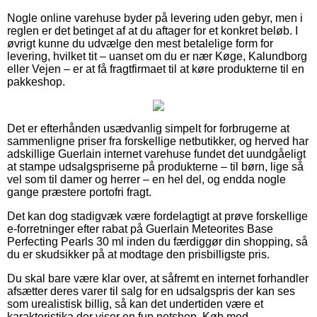
Nogle online varehuse byder på levering uden gebyr, men i
reglen er det betinget af at du aftager for et konkret beløb. I
øvrigt kunne du udvælge den mest betalelige form for
levering, hvilket tit – uanset om du er nær Køge, Kalundborg
eller Vejen – er at få fragtfirmaet til at køre produkterne til en
pakkeshop.
Det er efterhånden usædvanlig simpelt for forbrugerne at
sammenligne priser fra forskellige netbutikker, og herved har
adskillige Guerlain internet varehuse fundet det uundgåeligt
at stampe udsalgspriserne på produkterne – til børn, lige så
vel som til damer og herrer – en hel del, og endda nogle
gange præstere portofri fragt.
Det kan dog stadigvæk være fordelagtigt at prøve forskellige
e-forretninger efter rabat på Guerlain Meteorites Base
Perfecting Pearls 30 ml inden du færdiggør din shopping, så
du er skudsikker på at modtage den prisbilligste pris.
Du skal bare være klar over, at såfremt en internet forhandler
afsætter deres varer til salg for en udsalgspris der kan ses
som urealistisk billig, så kan det undertiden være et
karakteristika der viser en fup netshop. Køb med