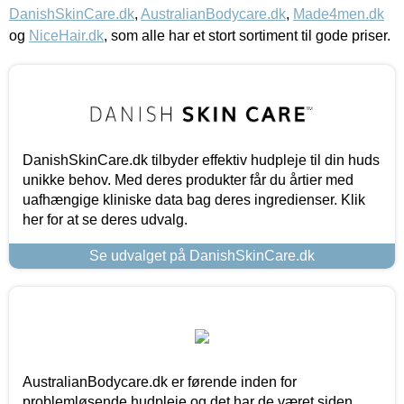
DanishSkinCare.dk
,
AustralianBodycare.dk
,
Made4men.dk
og
NiceHair.dk
, som alle har et stort sortiment til gode priser.
DanishSkinCare.dk tilbyder effektiv hudpleje til din huds
unikke behov. Med deres produkter får du årtier med
uafhængige kliniske data bag deres ingredienser. Klik
her for at se deres udvalg.
Se udvalget på DanishSkinCare.dk
AustralianBodycare.dk er førende inden for
problemløsende hudpleje og det har de været siden