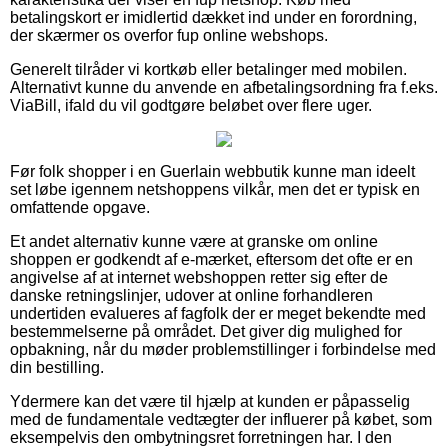
betalingskort er imidlertid dækket ind under en forordning,
der skærmer os overfor fup online webshops.
Generelt tilråder vi kortkøb eller betalinger med mobilen.
Alternativt kunne du anvende en afbetalingsordning fra f.eks.
ViaBill, ifald du vil godtgøre beløbet over flere uger.
Før folk shopper i en Guerlain webbutik kunne man ideelt
set løbe igennem netshoppens vilkår, men det er typisk en
omfattende opgave.
Et andet alternativ kunne være at granske om online
shoppen er godkendt af e-mærket, eftersom det ofte er en
angivelse af at internet webshoppen retter sig efter de
danske retningslinjer, udover at online forhandleren
undertiden evalueres af fagfolk der er meget bekendte med
bestemmelserne på området. Det giver dig mulighed for
opbakning, når du møder problemstillinger i forbindelse med
din bestilling.
Ydermere kan det være til hjælp at kunden er påpasselig
med de fundamentale vedtægter der influerer på købet, som
eksempelvis den ombytningsret forretningen har. I den