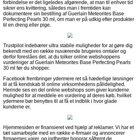
forbindelse er det ligeledes afgørende, at man til enhver tid
sikrer ens kvittering, således man i fremtiden kan
dokumentere sin bestilling af Guerlain Meteorites Base
Perfecting Pearls 30 ml, om man er på udkig efter produkter
til en dreng eller pige.
Trustpilot indebærer ultra stabile muligheder for at gøre dig
bekendt med en række nuværende brugeres omtaler og
derfor foreslåes det, at du tolker online webshoppens
vurderinger af Guerlain Meteorites Base Perfecting Pearls
30 ml før du shopper.
Facebook frembringer ydermere ret så hæderlige løsninger
til at få kendskab til online virksomhedens pålidelighed.
Herinde ses en del online webshops som giver kunderne
mulighed for at meddele en vurdering af deres køb, hvilket
ydermere bør benyttes til at få et indblik i hvor glade
kunderne er.
Hjemmesiden er finansieret ved hjælp af reklamer. Vi har et
tæt samarbejde med en række e-firmaer og annoncerer
firmaernes varer, og indhenter honorar såfremt de