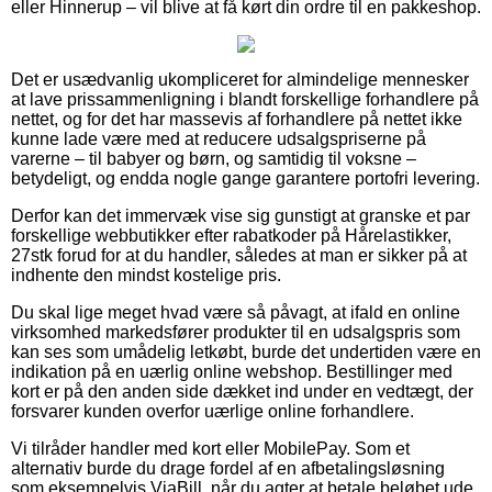
eller Hinnerup – vil blive at få kørt din ordre til en pakkeshop.
Det er usædvanlig ukompliceret for almindelige mennesker
at lave prissammenligning i blandt forskellige forhandlere på
nettet, og for det har massevis af forhandlere på nettet ikke
kunne lade være med at reducere udsalgspriserne på
varerne – til babyer og børn, og samtidig til voksne –
betydeligt, og endda nogle gange garantere portofri levering.
Derfor kan det immervæk vise sig gunstigt at granske et par
forskellige webbutikker efter rabatkoder på Hårelastikker,
27stk forud for at du handler, således at man er sikker på at
indhente den mindst kostelige pris.
Du skal lige meget hvad være så påvagt, at ifald en online
virksomhed markedsfører produkter til en udsalgspris som
kan ses som umådelig letkøbt, burde det undertiden være en
indikation på en uærlig online webshop. Bestillinger med
kort er på den anden side dækket ind under en vedtægt, der
forsvarer kunden overfor uærlige online forhandlere.
Vi tilråder handler med kort eller MobilePay. Som et
alternativ burde du drage fordel af en afbetalingsløsning
som eksempelvis ViaBill, når du agter at betale beløbet ude