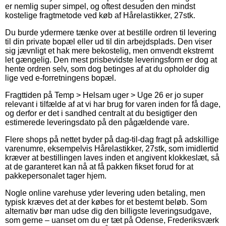
er nemlig super simpel, og oftest desuden den mindst
kostelige fragtmetode ved køb af Hårelastikker, 27stk.
Du burde ydermere tænke over at bestille ordren til levering
til din private bopæl eller ud til din arbejdsplads. Den viser
sig jævnligt et hak mere bekostelig, men omvendt ekstremt
let gængelig. Den mest prisbevidste leveringsform er dog at
hente ordren selv, som dog betinges af at du opholder dig
lige ved e-forretningens bopæl.
Fragttiden på Temp > Helsam uger > Uge 26 er jo super
relevant i tilfælde af at vi har brug for varen inden for få dage,
og derfor er det i sandhed centralt at du besigtiger den
estimerede leveringsdato på den pågældende vare.
Flere shops på nettet byder på dag-til-dag fragt på adskillige
varenumre, eksempelvis Hårelastikker, 27stk, som imidlertid
kræver at bestillingen laves inden et angivent klokkeslæt, så
at de garanteret kan nå at få pakken fikset forud for at
pakkepersonalet tager hjem.
Nogle online varehuse yder levering uden betaling, men
typisk kræves det at der købes for et bestemt beløb. Som
alternativ bør man udse dig den billigste leveringsudgave,
som gerne – uanset om du er tæt på Odense, Frederiksværk