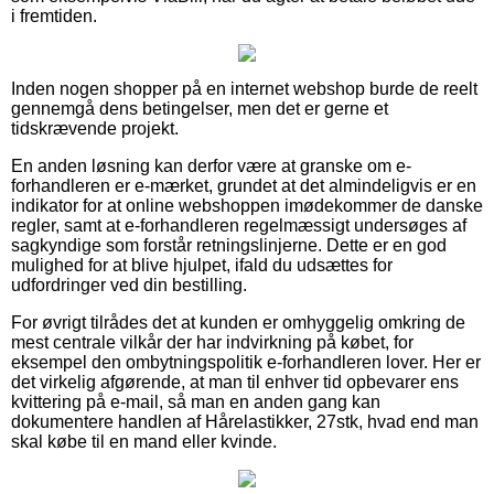
i fremtiden.
Inden nogen shopper på en internet webshop burde de reelt
gennemgå dens betingelser, men det er gerne et
tidskrævende projekt.
En anden løsning kan derfor være at granske om e-
forhandleren er e-mærket, grundet at det almindeligvis er en
indikator for at online webshoppen imødekommer de danske
regler, samt at e-forhandleren regelmæssigt undersøges af
sagkyndige som forstår retningslinjerne. Dette er en god
mulighed for at blive hjulpet, ifald du udsættes for
udfordringer ved din bestilling.
For øvrigt tilrådes det at kunden er omhyggelig omkring de
mest centrale vilkår der har indvirkning på købet, for
eksempel den ombytningspolitik e-forhandleren lover. Her er
det virkelig afgørende, at man til enhver tid opbevarer ens
kvittering på e-mail, så man en anden gang kan
dokumentere handlen af Hårelastikker, 27stk, hvad end man
skal købe til en mand eller kvinde.