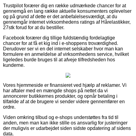
Trustpilot forærer dig en række udmærkede chancer for at
gennemgå en lang række aktuelle konsumenters oplevelser
og på grund af dette er det anbefalelsesværdigt, at du
gennemgår internet virksomhedens ratings af Hårelastikker,
27stk forud for at du bestiller.
Facebook forærer dig tillige fuldstændig fordelagtige
chancer for at få et kig ind i e-shoppens troværdighed.
Derudover ser vi en del internet selskaber hvor man kan
formulere en anmeldelse af virksomhedens service, hvilket
ligeledes burde bruges til at afveje tilfredsheden hos
kunderne.
Vores hjemmeside er finansieret ved hjælp af reklamer. Vi
har aftaler med en mængde shops på nettet da vi
annoncerer butikkernes produkter, og opnår betaling i
tilfælde af at de brugere vi sender videre gennemfører en
ordre.
Viden omkring tilbud og e-shops understøttes fra tid til
anden, men man kan ikke stille os ansvarlig for justeringer
der muligvis er udarbejdet siden sidste opdatering af sidens
data.