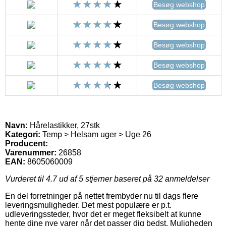
Besøg webshop
Besøg webshop
Besøg webshop
Besøg webshop
Besøg webshop
Navn:
Hårelastikker, 27stk
Kategori:
Temp > Helsam uger > Uge 26
Producent:
Varenummer:
26858
EAN:
8605060009
Vurderet til
4.7
ud af 5 stjerner baseret på
32
anmeldelser
En del forretninger på nettet frembyder nu til dags flere
leveringsmuligheder. Det mest populære er p.t.
udleveringssteder, hvor det er meget fleksibelt at kunne
hente dine nye varer når det passer dig bedst. Muligheden