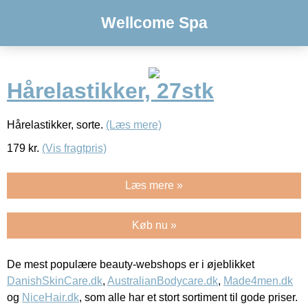
Wellcome Spa
Hårelastikker, 27stk
Hårelastikker, sorte.
(Læs mere)
179
kr.
(Vis fragtpris)
Læs mere »
Køb nu »
De mest populære beauty-webshops er i øjeblikket
DanishSkinCare.dk
,
AustralianBodycare.dk
,
Made4men.dk
og
NiceHair.dk
, som alle har et stort sortiment til gode priser.