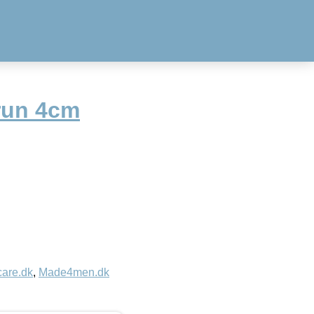
run 4cm
care.dk
,
Made4men.dk