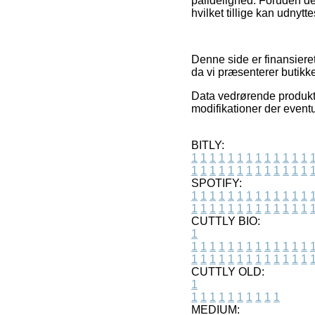
pålidelighed. Foruden det
hvilket tillige kan udnytt
Denne side er finansiere
da vi præsenterer butikker
Data vedrørende produkte
modifikationer der eventu
BITLY:
1
1
1
1
1
1
1
1
1
1
1
1
1
1
1
1
1
1
1
1
1
1
1
1
1
1
SPOTIFY:
1
1
1
1
1
1
1
1
1
1
1
1
1
1
1
1
1
1
1
1
1
1
1
1
1
1
CUTTLY BIO:
1
1
1
1
1
1
1
1
1
1
1
1
1
1
1
1
1
1
1
1
1
1
1
1
1
1
1
CUTTLY OLD:
1
1
1
1
1
1
1
1
1
1
1
MEDIUM: