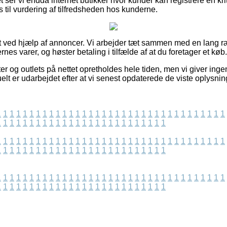
 ser vi endda internet butikker hvor kunder kan registrere en kri
es til vurdering af tilfredsheden hos kunderne.
t ved hjælp af annoncer. Vi arbejder tæt sammen med en lang ræ
nes varer, og høster betaling i tilfælde af at du foretager et køb.
r og outlets på nettet opretholdes hele tiden, men vi giver inge
elt er udarbejdet efter at vi senest opdaterede de viste oplysnin
1
1
1
1
1
1
1
1
1
1
1
1
1
1
1
1
1
1
1
1
1
1
1
1
1
1
1
1
1
1
1
1
1
1
1
1
1
1
1
1
1
1
1
1
1
1
1
1
1
1
1
1
1
1
1
1
1
1
1
1
1
1
1
1
1
1
1
1
1
1
1
1
1
1
1
1
1
1
1
1
1
1
1
1
1
1
1
1
1
1
1
1
1
1
1
1
1
1
1
1
1
1
1
1
1
1
1
1
1
1
1
1
1
1
1
1
1
1
1
1
1
1
1
1
1
1
1
1
1
1
1
1
1
1
1
1
1
1
1
1
1
1
1
1
1
1
1
1
1
1
1
1
1
1
1
1
1
1
1
1
1
1
1
1
1
1
1
1
1
1
1
1
1
1
1
1
1
1
1
1
1
1
1