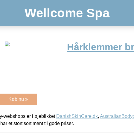
Wellcome Spa
Hårklemmer b
Køb nu »
-webshops er i øjeblikket
DanishSkinCare.dk
,
AustralianBody
har et stort sortiment til gode priser.