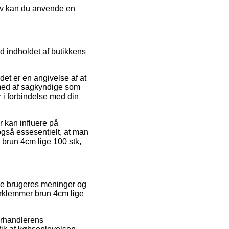
tiv kan du anvende en
d indholdet af butikkens
et er en angivelse af at
n med af sagkyndige som
r i forbindelse med din
r kan influere på
 også essesentielt, at man
 brun 4cm lige 100 stk,
lle brugeres meninger og
Hårklemmer brun 4cm lige
orhandlerens