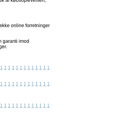
tik af købsoplevelsen,
kke online forretninger
n garanti imod
ger.
1
1
1
1
1
1
1
1
1
1
1
1
1
1
1
1
1
1
1
1
1
1
1
1
1
1
1
1
1
1
1
1
1
1
1
1
1
1
1