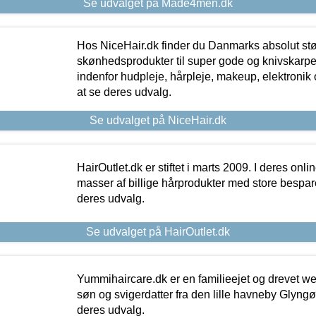
Se udvalget på Made4men.dk
Hos NiceHair.dk finder du Danmarks absolut stø
skønhedsprodukter til super gode og knivskarpe 
indenfor hudpleje, hårpleje, makeup, elektronik 
at se deres udvalg.
Se udvalget på NiceHair.dk
HairOutlet.dk er stiftet i marts 2009. I deres onl
masser af billige hårprodukter med store besparel
deres udvalg.
Se udvalget på HairOutlet.dk
Yummihaircare.dk er en familieejet og drevet we
søn og svigerdatter fra den lille havneby Glyngøre
deres udvalg.