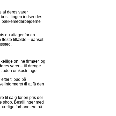
af deres varer,
 bestillingen indsendes
nden pakkemedarbejderne
is du aftager for en
fleste tilfælde – uanset
gssted.
ellige online firmaer, og
eres varer – til drenge
gt uden omkostninger.
 efter tilbud på
informeret til at få den
 til salg for en pris der
e shop. Bestillinger med
 uærlige forhandlere på