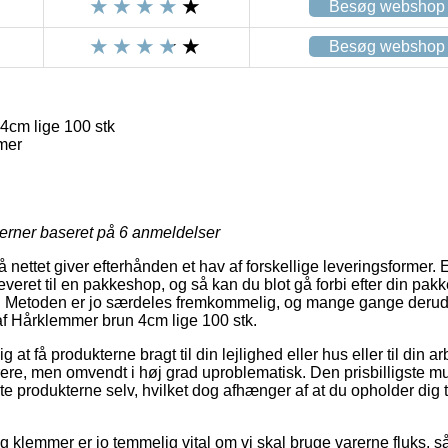
Besøg webshop
Besøg webshop
cm lige 100 stk
mer
jerner baseret på
6
anmeldelser
å nettet giver efterhånden et hav af forskellige leveringsformer
everet til en pakkeshop, og så kan du blot gå forbi efter din pakk
r. Metoden er jo særdeles fremkommelig, og mange gange derudo
f Hårklemmer brun 4cm lige 100 stk.
g at få produkterne bragt til din lejlighed eller hus eller til din
rere, men omvendt i høj grad uproblematisk. Den prisbilligste mu
e produkterne selv, hvilket dog afhænger af at du opholder dig t
 klemmer er jo temmelig vital om vi skal bruge varerne fluks, s