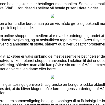
r med betalingskort eller betalinger med mobilen. Som et alterna
s. ViaBill, forudsat du hellere vil betale prisen i flere bidder.
 en e-forhandler burde man på en vis måde gøre sig bekendt me
e specielt ophidsende.
e om online shoppen er medlem af e-mærke ordningen, grundet at d
er dansk lovgivning, og at netbutikken regelmæssigt føres tilsy
iver dig anledning til støtte, såfremt du bliver udsat for probleme
 vi at køber er vaks omkring de mest essentielle betingelser de
lvis hvilken returret shoppen anvender. I relation til det er det
kvittering, således man altid kan påvise sin ordre af Hårklemmer
er en vare til en dame eller herre.
 hensigtsmæssige genveje til at granske en længere række aktue
es det, at du bliver klogere på e-forretningens vurderinger af 
ler.
e uden sammenligning belejlige løsninger til at få indsigt i e-f