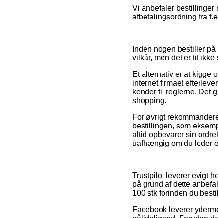
Vi anbefaler bestillinge
afbetalingsordning fra f.ek
Inden nogen bestiller på
vilkår, men det er tit ikk
Et alternativ er at kigg
internet firmaet efterlev
kender til reglerne. Det g
shopping.
For øvrigt rekommanderer
bestillingen, som eksempe
altid opbevarer sin ordre
uafhængig om du leder eft
Trustpilot leverer evigt
på grund af dette anbefal
100 stk forinden du bestil
Facebook leverer ydermer