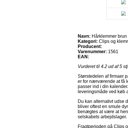
Navn:
Hårklemmer brun 4
Kategori:
Clips og klem
Producent:
Varenummer:
1561
EAN:
Vurderet til
4.2
ud af 5 st
Størstedelen af firmaer p
er for nærværende at få l
passer ind i din kalende
leveringsmåde ved køb a
Du kan alternativt udse di
bliver oftest en smule dy
benægtes at være at hent
selskabets arbejdslager.
Fragtperioden på Clips og