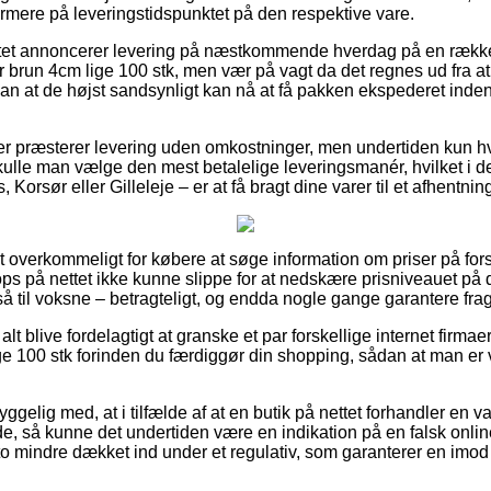
ærmere på leveringstidspunktet på den respektive vare.
ettet annoncerer levering på næstkommende hverdag på en række 
run 4cm lige 100 stk, men vær på vagt da det regnes ud fra at
 sådan at de højst sandsynligt kan nå at få pakken ekspederet i
ikker præsterer levering uden omkostninger, men undertiden kun hv
ulle man vælge den mest betalelige leveringsmanér, hvilket i de 
orsør eller Gilleleje – er at få bragt dine varer til et afhentnin
 overkommeligt for købere at søge information om priser på forsk
ps på nettet ikke kunne slippe for at nedskære prisniveauet på d
å til voksne – betragteligt, og endda nogle gange garantere fra
alt blive fordelagtigt at granske et par forskellige internet firmaer
 100 stk forinden du færdiggør din shopping, sådan at man er vel
lig med, at i tilfælde af at en butik på nettet forhandler en vare
de, så kunne det undertiden være en indikation på en falsk onlin
sto mindre dækket ind under et regulativ, som garanterer en imod