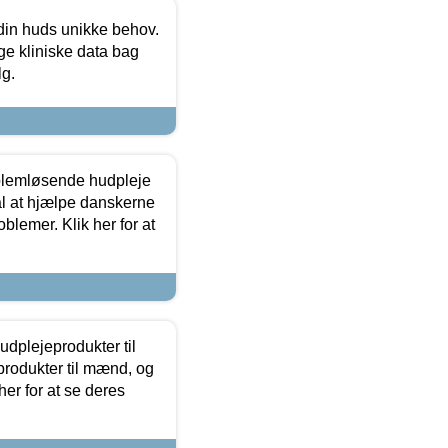
 din huds unikke behov.
ge kliniske data bag
lg.
oblemløsende hudpleje
ål at hjælpe danskerne
lemer. Klik her for at
dplejeprodukter til
produkter til mænd, og
her for at se deres