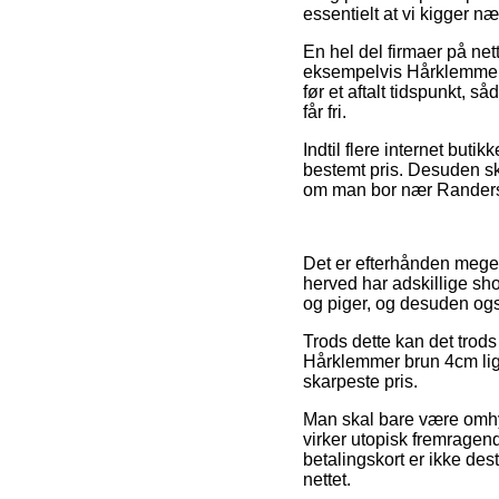
essentielt at vi kigger n
En hel del firmaer på n
eksempelvis Hårklemmer b
før et aftalt tidspunkt,
får fri.
Indtil flere internet but
bestemt pris. Desuden sk
om man bor nær Randers, K
Det er efterhånden meget
herved har adskillige sho
og piger, og desuden ogs
Trods dette kan det trods 
Hårklemmer brun 4cm lige
skarpeste pris.
Man skal bare være omhygge
virker utopisk fremragen
betalingskort er ikke de
nettet.