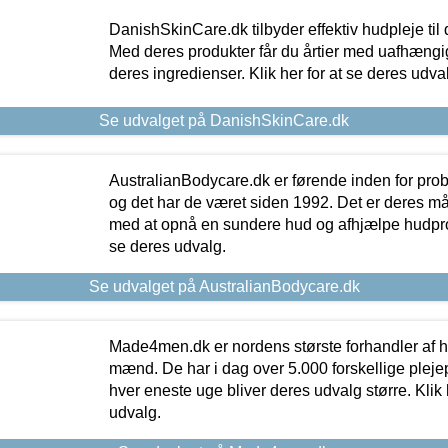
DanishSkinCare.dk tilbyder effektiv hudpleje til
Med deres produkter får du årtier med uafhængi
deres ingredienser. Klik her for at se deres udva
Se udvalget på DanishSkinCare.dk
AustralianBodycare.dk er førende inden for pr
og det har de været siden 1992. Det er deres m
med at opnå en sundere hud og afhjælpe hudprob
se deres udvalg.
Se udvalget på AustralianBodycare.dk
Made4men.dk er nordens største forhandler af hu
mænd. De har i dag over 5.000 forskellige pleje
hver eneste uge bliver deres udvalg større. Klik 
udvalg.