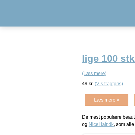
lige 100 stk
(Læs mere)
49
kr.
(Vis fragtpris)
Læs mere »
De mest populære beauty
og
NiceHair.dk
, som alle 