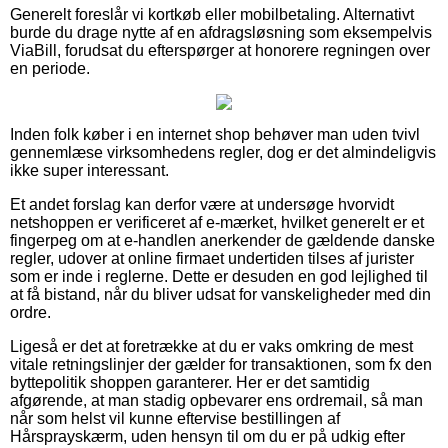
Generelt foreslår vi kortkøb eller mobilbetaling. Alternativt
burde du drage nytte af en afdragsløsning som eksempelvis
ViaBill, forudsat du efterspørger at honorere regningen over
en periode.
Inden folk køber i en internet shop behøver man uden tvivl
gennemlæse virksomhedens regler, dog er det almindeligvis
ikke super interessant.
Et andet forslag kan derfor være at undersøge hvorvidt
netshoppen er verificeret af e-mærket, hvilket generelt er et
fingerpeg om at e-handlen anerkender de gældende danske
regler, udover at online firmaet undertiden tilses af jurister
som er inde i reglerne. Dette er desuden en god lejlighed til
at få bistand, når du bliver udsat for vanskeligheder med din
ordre.
Ligeså er det at foretrække at du er vaks omkring de mest
vitale retningslinjer der gælder for transaktionen, som fx den
byttepolitik shoppen garanterer. Her er det samtidig
afgørende, at man stadig opbevarer ens ordremail, så man
når som helst vil kunne eftervise bestillingen af
Hårsprayskærm, uden hensyn til om du er på udkig efter