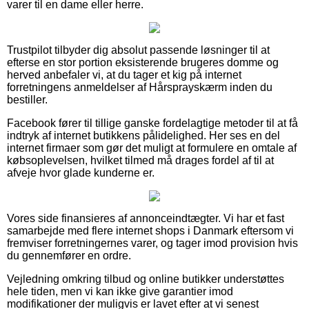
varer til en dame eller herre.
Trustpilot tilbyder dig absolut passende løsninger til at
efterse en stor portion eksisterende brugeres domme og
herved anbefaler vi, at du tager et kig på internet
forretningens anmeldelser af Hårsprayskærm inden du
bestiller.
Facebook fører til tillige ganske fordelagtige metoder til at få
indtryk af internet butikkens pålidelighed. Her ses en del
internet firmaer som gør det muligt at formulere en omtale af
købsoplevelsen, hvilket tilmed må drages fordel af til at
afveje hvor glade kunderne er.
Vores side finansieres af annonceindtægter. Vi har et fast
samarbejde med flere internet shops i Danmark eftersom vi
fremviser forretningernes varer, og tager imod provision hvis
du gennemfører en ordre.
Vejledning omkring tilbud og online butikker understøttes
hele tiden, men vi kan ikke give garantier imod
modifikationer der muligvis er lavet efter at vi senest