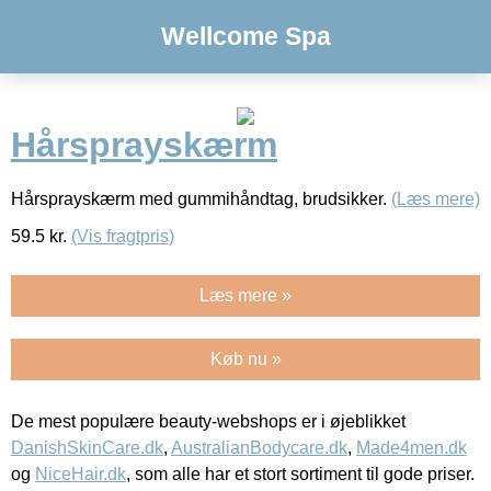
Wellcome Spa
Hårsprayskærm
Hårsprayskærm med gummihåndtag, brudsikker.
(Læs mere)
59.5
kr.
(Vis fragtpris)
Læs mere »
Køb nu »
De mest populære beauty-webshops er i øjeblikket
DanishSkinCare.dk
,
AustralianBodycare.dk
,
Made4men.dk
og
NiceHair.dk
, som alle har et stort sortiment til gode priser.