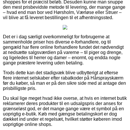
shoppes for et præcist beløb. Desuden kunne man snuppe
den mest prisbevidste metode til levering, der mange gange
– hvad end man bor ved Hørsholm, Værløse eller Struer –
vil blive at få leveret bestillingen til et afhentningssted.
Det er i dag særligt overkommeligt for forbrugerne at
sammenholde priser hos diverse e-forhandlere, og til
gengæld har flere online forhandlere fundet det nødvendigt
at nedsætte salgsværdien på varerne – til piger og drenge,
og ligeledes til herrer og damer – enormt, og endda nogle
gange præstere levering uden betaling.
Trods dette kan det stadigvæk blive udbytterigt at efterse
flere internet selskaber efter rabatkoder på Hårsprayskærm
før du køber, så man er på den sikre side med at antage den
prisbilligste pris.
Du skal lige meget hvad ikke overse, at hvis en internet butik
reklamerer deres produkter til en udsalgspris der anses for
grænseløst god, er det mange gange være et symbol på en
uoprigtig e-butik. Køb med gængse betalingskort er dog
dækket ind under et regelsæt, hvilket støtter køberen imod
uoprigtige online shops.