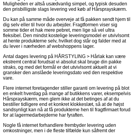
Muligheden er altså usædvanlig simpel, og typisk desuden
den prisbilligste slags levering ved køb af Hårsprayskærm.
Du kan på samme måde overveje at få pakken sendt hjem til
dig selv eller til hvor du arbejder. Fragtformen viser sig
somme tider et hak mere pebret, men lige så vel ultra
fleksibel. Den mindst kostelige leveringsmodel er utvivlsomt
at hente produkterne selv, hvilket dog står og falder med at
du lever i nærheden af webshoppens lager.
Antal dages levering på HÅRSTYLING > Hårlak kan være
ekstremt central forudsat vi absolut skal bruge din pakke
straks, og med det formål er det utvivlsomt aktuelt at vi
gransker den anslåede leveringsdato ved den respektive
vare.
Flere internet foretagender stiller garanti om levering på blot
en enkelt hverdag på mange af butikkens varer, eksempelvis
Hårsprayskærm, men glem ikke at det betinges af at du
bestiller tidligere end et konkret klokkeslæt, så at de højst
sandsynligt kan nå at få produkterne hen til fragtfirmaet forud
for at lagermedarbejderne har fyraften.
Nogle få internet forhandlere frembyder levering uden
omkostninger, men i de fleste tilfælde kun såfremt der