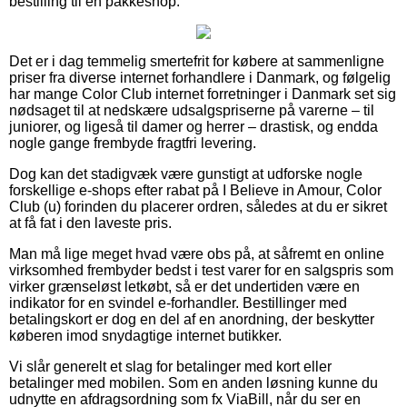
bestilling til en pakkeshop.
Det er i dag temmelig smertefrit for købere at sammenligne
priser fra diverse internet forhandlere i Danmark, og følgelig
har mange Color Club internet forretninger i Danmark set sig
nødsaget til at nedskære udsalgspriserne på varerne – til
juniorer, og ligeså til damer og herrer – drastisk, og endda
nogle gange frembyde fragtfri levering.
Dog kan det stadigvæk være gunstigt at udforske nogle
forskellige e-shops efter rabat på I Believe in Amour, Color
Club (u) forinden du placerer ordren, således at du er sikret
at få fat i den laveste pris.
Man må lige meget hvad være obs på, at såfremt en online
virksomhed frembyder bedst i test varer for en salgspris som
virker grænseløst letkøbt, så er det undertiden være en
indikator for en svindel e-forhandler. Bestillinger med
betalingskort er dog en del af en anordning, der beskytter
køberen imod snydagtige internet butikker.
Vi slår generelt et slag for betalinger med kort eller
betalinger med mobilen. Som en anden løsning kunne du
udnytte en afdragsordning som fx ViaBill, når du ser en