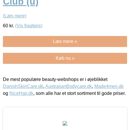
Club (u)
(Læs mere)
60
kr.
(Vis fragtpris)
Læs mere »
Køb nu »
De mest populære beauty-webshops er i øjeblikket
DanishSkinCare.dk
,
AustralianBodycare.dk
,
Made4men.dk
og
NiceHair.dk
, som alle har et stort sortiment til gode priser.