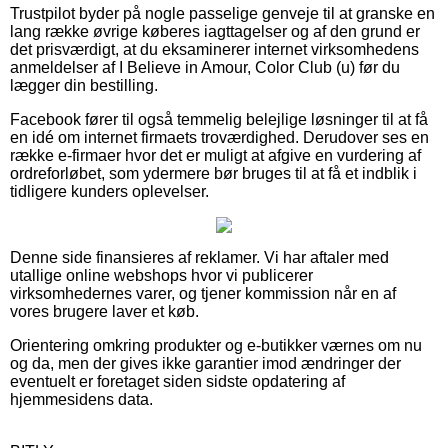
Trustpilot byder på nogle passelige genveje til at granske en
lang række øvrige køberes iagttagelser og af den grund er
det prisværdigt, at du eksaminerer internet virksomhedens
anmeldelser af I Believe in Amour, Color Club (u) før du
lægger din bestilling.
Facebook fører til også temmelig belejlige løsninger til at få
en idé om internet firmaets troværdighed. Derudover ses en
række e-firmaer hvor det er muligt at afgive en vurdering af
ordreforløbet, som ydermere bør bruges til at få et indblik i
tidligere kunders oplevelser.
Denne side finansieres af reklamer. Vi har aftaler med
utallige online webshops hvor vi publicerer
virksomhedernes varer, og tjener kommission når en af
vores brugere laver et køb.
Orientering omkring produkter og e-butikker værnes om nu
og da, men der gives ikke garantier imod ændringer der
eventuelt er foretaget siden sidste opdatering af
hjemmesidens data.