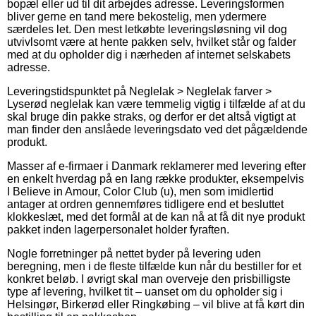
bopæl eller ud til dit arbejdes adresse. Leveringsformen
bliver gerne en tand mere bekostelig, men ydermere
særdeles let. Den mest letkøbte leveringsløsning vil dog
utvivlsomt være at hente pakken selv, hvilket står og falder
med at du opholder dig i nærheden af internet selskabets
adresse.
Leveringstidspunktet på Neglelak > Neglelak farver >
Lyserød neglelak kan være temmelig vigtig i tilfælde af at du
skal bruge din pakke straks, og derfor er det altså vigtigt at
man finder den anslåede leveringsdato ved det pågældende
produkt.
Masser af e-firmaer i Danmark reklamerer med levering efter
en enkelt hverdag på en lang række produkter, eksempelvis
I Believe in Amour, Color Club (u), men som imidlertid
antager at ordren gennemføres tidligere end et besluttet
klokkeslæt, med det formål at de kan nå at få dit nye produkt
pakket inden lagerpersonalet holder fyraften.
Nogle forretninger på nettet byder på levering uden
beregning, men i de fleste tilfælde kun når du bestiller for et
konkret beløb. I øvrigt skal man overveje den prisbilligste
type af levering, hvilket tit – uanset om du opholder sig i
Helsingør, Birkerød eller Ringkøbing – vil blive at få kørt din