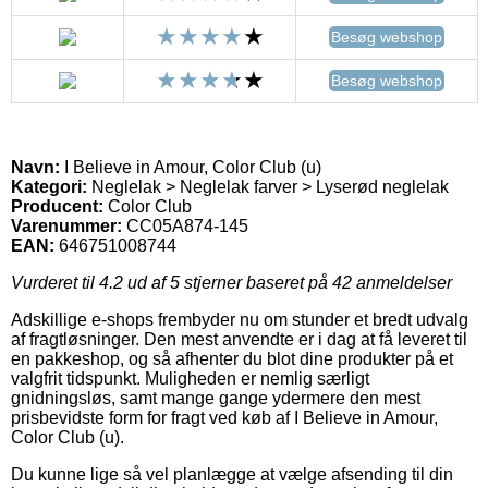
Besøg webshop
Besøg webshop
Navn:
I Believe in Amour, Color Club (u)
Kategori:
Neglelak > Neglelak farver > Lyserød neglelak
Producent:
Color Club
Varenummer:
CC05A874-145
EAN:
646751008744
Vurderet til
4.2
ud af 5 stjerner baseret på
42
anmeldelser
Adskillige e-shops frembyder nu om stunder et bredt udvalg
af fragtløsninger. Den mest anvendte er i dag at få leveret til
en pakkeshop, og så afhenter du blot dine produkter på et
valgfrit tidspunkt. Muligheden er nemlig særligt
gnidningsløs, samt mange gange ydermere den mest
prisbevidste form for fragt ved køb af I Believe in Amour,
Color Club (u).
Du kunne lige så vel planlægge at vælge afsending til din