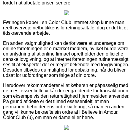
fordel i at afbetale prisen senere.
Før nogen køber i en Color Club internet shop kunne man
reelt overveje netbutikkens forretningsaftale, dog er det tit et
tidskrævende arbejde.
En anden valgmulighed kan derfor være at undersøge om
online forretningen er e-mærket medlem, hvilket burde være
en antydning af at online firmaet opretholder den officielle
danske lovgivning, og at internet forretningen rutinemæssigt
ses til af eksperter der er meget bekendte med lovgivningen.
Desuden tilbydes du mulighed for opbakning, når du bliver
udsat for udfordringer som følge af din ordre.
Herudover rekommanderer vi at køberen er påpasselig med
de mest essentielle vilkår der er gældende for transaktionen,
som eksempelvis den returrettighed hjemmesiden anvender.
På grund af dette er det tilmed essesentielt, at man
permanent beholder ens ordrekvittering, så man en anden
gang vil kunne bekræfte sin ordre af I Believe in Amour,
Color Club (u), om man er dame eller herre.