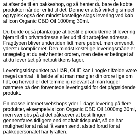
at afsende til en pakkeshop, og så henter du bare de købte
produkter når der er tid til det. Denne er altså virkelig simpel,
og typisk også den mindst kostelige slags levering ved køb
af Icon Organic CBD Oil 1000mg 30ml.
Du burde også planlægge at bestille produkterne til levering
hjem til din privatadresse eller ud til dit arbejdes adresse.
Fragttypen bliver undertiden lidt mere pebret, men omvendt
yderst ukompliceret. Den mindst kostelige leveringsmåde er
unægtelig at du selv henter ordren, men dette er betinget af
at du lever tæt på netbutikkens lager.
Leveringstidspunktet på HåR, OLIE kan i nogle tilfælde være
meget central i tilfælde af at man mangler din ordre lige om
lidt, og herved er det temmelig relevant at man kigger
nærmere på den forventede leveringstid for det pågældende
produkt.
En masse internet webshops yder 1 dags levering på flere
produkter, eksempelvis Icon Organic CBD Oil 1000mg 30ml,
men vær obs på at det påkræver at bestillingen
gennemføres tidligere end et aftalt tidspunkt, så de har
mulighed for at nå at få varen sendt afsted forud for at
pakkepersonalet har fyraften.