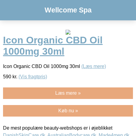
Wellcome Spa
Icon Organic CBD Oil
1000mg 30ml
Icon Organic CBD Oil 1000mg 30ml
(Læs mere)
590
kr.
(Vis fragtpris)
Læs mere »
Køb nu »
De mest populære beauty-webshops er i øjeblikket
DanishSkinCare.dk
,
AustralianBodycare.dk
,
Made4men.dk