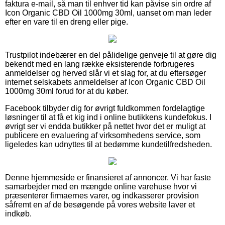
faktura e-mail, så man til enhver tid kan påvise sin ordre af
Icon Organic CBD Oil 1000mg 30ml, uanset om man leder
efter en vare til en dreng eller pige.
Trustpilot indebærer en del pålidelige genveje til at gøre dig
bekendt med en lang række eksisterende forbrugeres
anmeldelser og herved slår vi et slag for, at du eftersøger
internet selskabets anmeldelser af Icon Organic CBD Oil
1000mg 30ml forud for at du køber.
Facebook tilbyder dig for øvrigt fuldkommen fordelagtige
løsninger til at få et kig ind i online butikkens kundefokus. I
øvrigt ser vi endda butikker på nettet hvor det er muligt at
publicere en evaluering af virksomhedens service, som
ligeledes kan udnyttes til at bedømme kundetilfredsheden.
Denne hjemmeside er finansieret af annoncer. Vi har faste
samarbejder med en mængde online varehuse hvor vi
præsenterer firmaernes varer, og indkasserer provision
såfremt en af de besøgende på vores website laver et
indkøb.