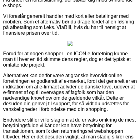
e-shops.
Vi foreslår generelt handler med kort eller betalinger med
mobilen. Som et alternativ bør du drage fordel af en løsning
på afbetaling som f.eks. ViaBill, hvis du har til hensigt at
finansiere prisen over tid.
Forud for at nogen shopper i en ICON e-forretning kunne
man til hver en tid skimme dens regler, dog er det typisk et
omfattende projekt.
Alternativet kan derfor være at granske hvorvidt online
forretningen er godkendt af e-mærket, fordi det generelt er en
indikation om at e-firmaet adlyder de danske love, udover at
e-firmaet af og til overvåges af fagfolk som har den
nødvendige knowhow om de gældende vilkår. Dette er
desuden din genvej til support, for så vidt du udsættes for
vanskeligheder i forbindelse med din shopping.
Endvidere stiller vi forslag om at du er vaks omkring de mest
betydningsfulde vilkår der kan have betydning for
transaktionen, som fx den returneringsret webshoppen
tilbyder. Her er det desuden vigtigt, at man stadig sikrer ens