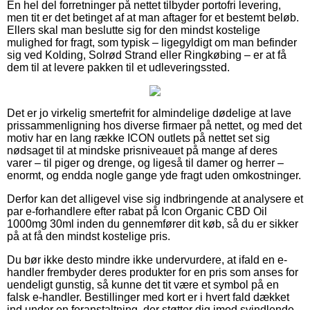
En hel del forretninger på nettet tilbyder portofri levering,
men tit er det betinget af at man aftager for et bestemt beløb.
Ellers skal man beslutte sig for den mindst kostelige
mulighed for fragt, som typisk – ligegyldigt om man befinder
sig ved Kolding, Solrød Strand eller Ringkøbing – er at få
dem til at levere pakken til et udleveringssted.
Det er jo virkelig smertefrit for almindelige dødelige at lave
prissammenligning hos diverse firmaer på nettet, og med det
motiv har en lang række ICON outlets på nettet set sig
nødsaget til at mindske prisniveauet på mange af deres
varer – til piger og drenge, og ligeså til damer og herrer –
enormt, og endda nogle gange yde fragt uden omkostninger.
Derfor kan det alligevel vise sig indbringende at analysere et
par e-forhandlere efter rabat på Icon Organic CBD Oil
1000mg 30ml inden du gennemfører dit køb, så du er sikker
på at få den mindst kostelige pris.
Du bør ikke desto mindre ikke undervurdere, at ifald en e-
handler frembyder deres produkter for en pris som anses for
uendeligt gunstig, så kunne det tit være et symbol på en
falsk e-handler. Bestillinger med kort er i hvert fald dækket
ind under en foranstaltning, der støtter dig imod svindlende