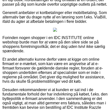
passer på dig som kunde overfor uoprigtige outlets på nettet.
Generelt anbefaler vi kortbetalinger eller mobilbetaling. Som
alternativ bør du drage nytte af en løsning som f.eks. ViaBill,
ifald du agter at afbetale betalingen i flere bidder.
Forinden nogen shopper i en IDC INSTITUTE online
webshop burde man for at være på den sikre side se på
shoppens forretningsvilkår, det er dog uden tvivl ikke særlig
spændende.
Et andet alternativ kunne derfor være at kigge om online
firmaet er e-mærket, som kan være en angivelse af at e-
firmaet forsvarer de gældende danske regler, foruden at e-
shoppen undertiden efterses af specialister som er inde i
reglerne på området. Det giver dig mulighed for assistance,
hvis du skulle få problemstillinger ved dit køb.
Desuden rekommanderer vi at kunden er sat ind i de
fundamentale forhold der har indvirkning på købet, f.eks. den
byttepolitik e-firmaet anvender. I den sammenhæng er det
også vigtigt, at man altid gemmer ens faktura, således man i
fremtiden kan bevise sin bestilling af IDC Institute Razzle