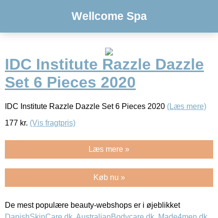
Wellcome Spa
IDC Institute Razzle Dazzle
Set 6 Pieces 2020
IDC Institute Razzle Dazzle Set 6 Pieces 2020
(Læs mere)
177
kr.
(Vis fragtpris)
Læs mere »
Køb nu »
De mest populære beauty-webshops er i øjeblikket
DanishSkinCare.dk
,
AustralianBodycare.dk
,
Made4men.dk