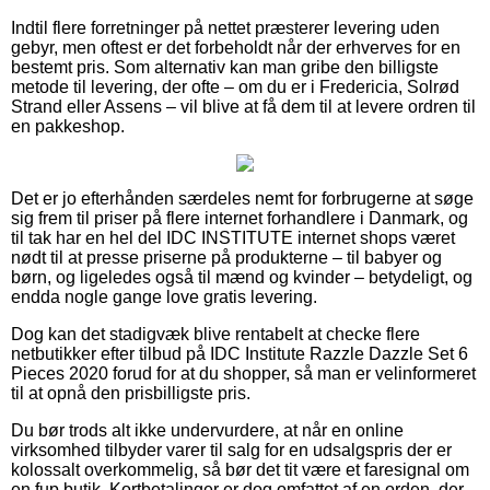
Indtil flere forretninger på nettet præsterer levering uden
gebyr, men oftest er det forbeholdt når der erhverves for en
bestemt pris. Som alternativ kan man gribe den billigste
metode til levering, der ofte – om du er i Fredericia, Solrød
Strand eller Assens – vil blive at få dem til at levere ordren til
en pakkeshop.
Det er jo efterhånden særdeles nemt for forbrugerne at søge
sig frem til priser på flere internet forhandlere i Danmark, og
til tak har en hel del IDC INSTITUTE internet shops været
nødt til at presse priserne på produkterne – til babyer og
børn, og ligeledes også til mænd og kvinder – betydeligt, og
endda nogle gange love gratis levering.
Dog kan det stadigvæk blive rentabelt at checke flere
netbutikker efter tilbud på IDC Institute Razzle Dazzle Set 6
Pieces 2020 forud for at du shopper, så man er velinformeret
til at opnå den prisbilligste pris.
Du bør trods alt ikke undervurdere, at når en online
virksomhed tilbyder varer til salg for en udsalgspris der er
kolossalt overkommelig, så bør det tit være et faresignal om
en fup butik. Kortbetalinger er dog omfattet af en orden, der