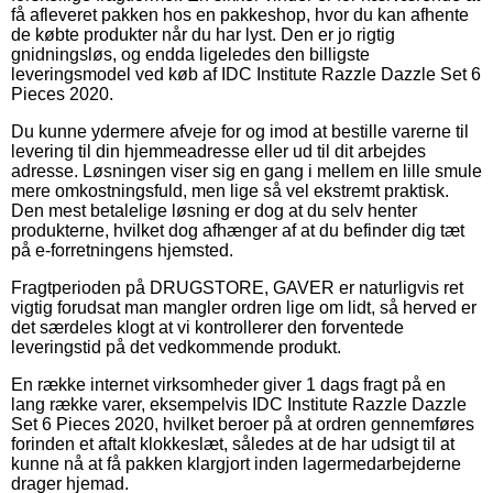
få afleveret pakken hos en pakkeshop, hvor du kan afhente
de købte produkter når du har lyst. Den er jo rigtig
gnidningsløs, og endda ligeledes den billigste
leveringsmodel ved køb af IDC Institute Razzle Dazzle Set 6
Pieces 2020.
Du kunne ydermere afveje for og imod at bestille varerne til
levering til din hjemmeadresse eller ud til dit arbejdes
adresse. Løsningen viser sig en gang i mellem en lille smule
mere omkostningsfuld, men lige så vel ekstremt praktisk.
Den mest betalelige løsning er dog at du selv henter
produkterne, hvilket dog afhænger af at du befinder dig tæt
på e-forretningens hjemsted.
Fragtperioden på DRUGSTORE, GAVER er naturligvis ret
vigtig forudsat man mangler ordren lige om lidt, så herved er
det særdeles klogt at vi kontrollerer den forventede
leveringstid på det vedkommende produkt.
En række internet virksomheder giver 1 dags fragt på en
lang række varer, eksempelvis IDC Institute Razzle Dazzle
Set 6 Pieces 2020, hvilket beroer på at ordren gennemføres
forinden et aftalt klokkeslæt, således at de har udsigt til at
kunne nå at få pakken klargjort inden lagermedarbejderne
drager hjemad.