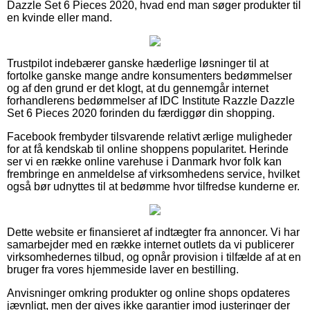
Dazzle Set 6 Pieces 2020, hvad end man søger produkter til
en kvinde eller mand.
Trustpilot indebærer ganske hæderlige løsninger til at
fortolke ganske mange andre konsumenters bedømmelser
og af den grund er det klogt, at du gennemgår internet
forhandlerens bedømmelser af IDC Institute Razzle Dazzle
Set 6 Pieces 2020 forinden du færdiggør din shopping.
Facebook frembyder tilsvarende relativt ærlige muligheder
for at få kendskab til online shoppens popularitet. Herinde
ser vi en række online varehuse i Danmark hvor folk kan
frembringe en anmeldelse af virksomhedens service, hvilket
også bør udnyttes til at bedømme hvor tilfredse kunderne er.
Dette website er finansieret af indtægter fra annoncer. Vi har
samarbejder med en række internet outlets da vi publicerer
virksomhedernes tilbud, og opnår provision i tilfælde af at en
bruger fra vores hjemmeside laver en bestilling.
Anvisninger omkring produkter og online shops opdateres
jævnligt, men der gives ikke garantier imod justeringer der