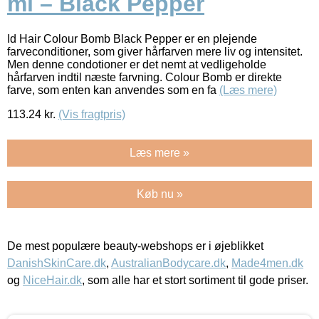
ml – Black Pepper
Id Hair Colour Bomb Black Pepper er en plejende
farveconditioner, som giver hårfarven mere liv og intensitet.
Men denne condotioner er det nemt at vedligeholde
hårfarven indtil næste farvning. Colour Bomb er direkte
farve, som enten kan anvendes som en fa
(Læs mere)
113.24
kr.
(Vis fragtpris)
Læs mere »
Køb nu »
De mest populære beauty-webshops er i øjeblikket
DanishSkinCare.dk
,
AustralianBodycare.dk
,
Made4men.dk
og
NiceHair.dk
, som alle har et stort sortiment til gode priser.