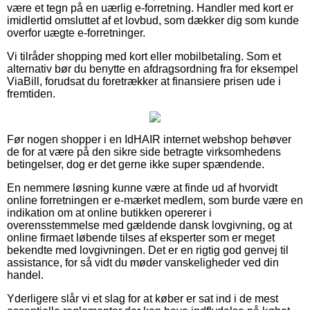
være et tegn på en uærlig e-forretning. Handler med kort er
imidlertid omsluttet af et lovbud, som dækker dig som kunde
overfor uægte e-forretninger.
Vi tilråder shopping med kort eller mobilbetaling. Som et
alternativ bør du benytte en afdragsordning fra for eksempel
ViaBill, forudsat du foretrækker at finansiere prisen ude i
fremtiden.
Før nogen shopper i en IdHAIR internet webshop behøver
de for at være på den sikre side betragte virksomhedens
betingelser, dog er det gerne ikke super spændende.
En nemmere løsning kunne være at finde ud af hvorvidt
online forretningen er e-mærket medlem, som burde være en
indikation om at online butikken opererer i
overensstemmelse med gældende dansk lovgivning, og at
online firmaet løbende tilses af eksperter som er meget
bekendte med lovgivningen. Det er en rigtig god genvej til
assistance, for så vidt du møder vanskeligheder ved din
handel.
Yderligere slår vi et slag for at køber er sat ind i de mest