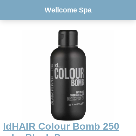
Wellcome Spa
IdHAIR Colour Bomb 250