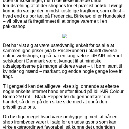
uden omkostninger, men i de fleste tilfælde under
forudsætning af at der shoppes for et præcist beløb. I øvrigt
kunne du vælge den mindst kostelige fragtform, som oftest –
hvad end du bor tæt på Fredericia, Birkerød eller Hundested
– vil blive at få fragtfirmaet til at bringe varerne til en
pakkeshop.
Det har vist sig at være usædvanlig enkelt for os alle at
sammenligne priser (via fx PriceRunner) i blandt diverse
online webshops, og så har en lang række IdHAIR internet
selskaber i Danmark været tvunget til at mindske
udsalgspriserne på mange af deres varer – til børn, samt til
kvinder og mænd – markant, og endda nogle gange love fri
fragt.
Til gengæld kan det alligevel vise sig lønnende at efterse
nogle enkelte internet handler efter tilbud på IdHAIR Colour
Bomb 250 ml – Black Pepper før du gennemfører din
handel, så du er på den sikre side med at opnå den
prisbilligste pris.
Du bør lige meget hvad være omhyggelig med, at når en
shop frembyder varer til salg for en udsalgspris som kan
virke ekstraordinært favorabel, så kunne det undertiden