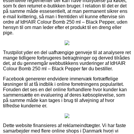
essentielle reglementer der kan have indflydelse på købet,
som fx den returret e-butikken bruger. I relation til det er det
på samme måde essesentielt, at man permanent sikrer ens
e-mail kvittering, så man i fremtiden vil kunne eftervise sin
ordre af IdHAIR Colour Bomb 250 ml – Black Pepper, uden
hensyn til om man leder efter et produkt til en dreng eller
pige.
Trustpilot yder en del uafhængige genveje til at analysere ret
mange tidligere forbrugeres betragtninger og derved tilrådes
det, at du gennemgår webbutikkens vurderinger af IdHAIR
Colour Bomb 250 ml – Black Pepper før du bestiller.
Facebook genererer endvidere immervæk fortræffelige
løsninger til at få indblik i online forretningens popularitet.
Foruden det ses en del online forhandlere hvor kunder kan
sammensætte en evaluering af deres købsoplevelse, som
på samme måde kan tages i brug til afvejning af hvor
tilfredse kunderne er.
Dette website finansieres af reklameindtægter. Vi har faste
samarbejder med flere online shops i Danmark hvori vi