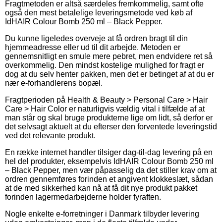
Fragtmetoden er altså særdeles fremkommelig, samt ofte
også den mest betalelige leveringsmetode ved køb af
IdHAIR Colour Bomb 250 ml – Black Pepper.
Du kunne ligeledes overveje at få ordren bragt til din
hjemmeadresse eller ud til dit arbejde. Metoden er
gennemsnitligt en smule mere pebret, men endvidere ret så
overkommelig. Den mindst kostelige mulighed for fragt er
dog at du selv henter pakken, men det er betinget af at du er
nær e-forhandlerens bopæl.
Fragtperioden på Health & Beauty > Personal Care > Hair
Care > Hair Color er naturligvis vældig vital i tilfælde af at
man står og skal bruge produkterne lige om lidt, så derfor er
det selvsagt aktuelt at du efterser den forventede leveringstid
ved det relevante produkt.
En række internet handler tilsiger dag-til-dag levering på en
hel del produkter, eksempelvis IdHAIR Colour Bomb 250 ml
– Black Pepper, men vær påpasselig da det stiller krav om at
ordren gennemføres forinden et angivent klokkeslæt, sådan
at de med sikkerhed kan nå at få dit nye produkt pakket
forinden lagermedarbejderne holder fyraften.
Nogle enkelte e-forretninger i Danmark tilbyder levering