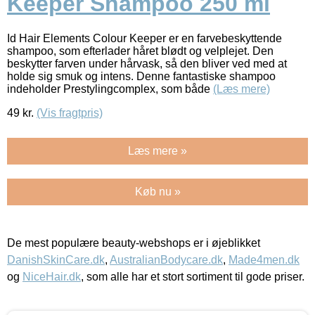
Keeper Shampoo 250 ml
Id Hair Elements Colour Keeper er en farvebeskyttende
shampoo, som efterlader håret blødt og velplejet. Den
beskytter farven under hårvask, så den bliver ved med at
holde sig smuk og intens. Denne fantastiske shampoo
indeholder Prestylingcomplex, som både
(Læs mere)
49
kr.
(Vis fragtpris)
Læs mere »
Køb nu »
De mest populære beauty-webshops er i øjeblikket
DanishSkinCare.dk
,
AustralianBodycare.dk
,
Made4men.dk
og
NiceHair.dk
, som alle har et stort sortiment til gode priser.