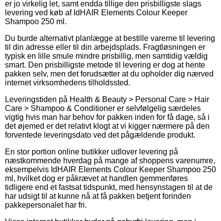
er jo virkelig let, samt endda tillige den prisbilligste slags
levering ved køb af IdHAIR Elements Colour Keeper
Shampoo 250 ml.
Du burde alternativt planlægge at bestille varerne til levering
til din adresse eller til din arbejdsplads. Fragtløsningen er
typisk en lille smule mindre prisbillig, men samtidig vældig
smart. Den prisbilligste metode til levering er dog at hente
pakken selv, men det forudsætter at du opholder dig nærved
internet virksomhedens tilholdssted.
Leveringstiden på Health & Beauty > Personal Care > Hair
Care > Shampoo & Conditioner er selvfølgelig særdeles
vigtig hvis man har behov for pakken inden for få dage, så i
det øjemed er det relativt klogt at vi kigger nærmere på den
forventede leveringsdato ved det pågældende produkt.
En stor portion online butikker udlover levering på
næstkommende hverdag på mange af shoppens varenumre,
eksempelvis IdHAIR Elements Colour Keeper Shampoo 250
ml, hvilket dog er påkrævet at handlen gemmenføres
tidligere end et fastsat tidspunkt, med hensynstagen til at de
har udsigt til at kunne nå at få pakken betjent forinden
pakkepersonalet har fri.