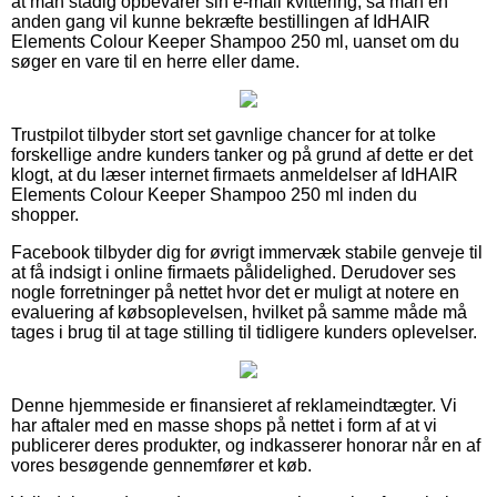
at man stadig opbevarer sin e-mail kvittering, så man en
anden gang vil kunne bekræfte bestillingen af IdHAIR
Elements Colour Keeper Shampoo 250 ml, uanset om du
søger en vare til en herre eller dame.
Trustpilot tilbyder stort set gavnlige chancer for at tolke
forskellige andre kunders tanker og på grund af dette er det
klogt, at du læser internet firmaets anmeldelser af IdHAIR
Elements Colour Keeper Shampoo 250 ml inden du
shopper.
Facebook tilbyder dig for øvrigt immervæk stabile genveje til
at få indsigt i online firmaets pålidelighed. Derudover ses
nogle forretninger på nettet hvor det er muligt at notere en
evaluering af købsoplevelsen, hvilket på samme måde må
tages i brug til at tage stilling til tidligere kunders oplevelser.
Denne hjemmeside er finansieret af reklameindtægter. Vi
har aftaler med en masse shops på nettet i form af at vi
publicerer deres produkter, og indkasserer honorar når en af
vores besøgende gennemfører et køb.