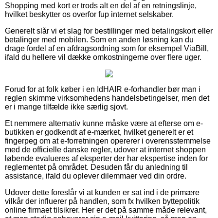
Shopping med kort er trods alt en del af en retningslinje,
hvilket beskytter os overfor fup internet selskaber.
Generelt slår vi et slag for bestillinger med betalingskort eller
betalinger med mobilen. Som en anden løsning kan du
drage fordel af en afdragsordning som for eksempel ViaBill,
ifald du hellere vil dække omkostningerne over flere uger.
Forud for at folk køber i en IdHAIR e-forhandler bør man i
reglen skimme virksomhedens handelsbetingelser, men det
er i mange tilfælde ikke særlig sjovt.
Et nemmere alternativ kunne måske være at efterse om e-
butikken er godkendt af e-mærket, hvilket generelt er et
fingerpeg om at e-forretningen opererer i overensstemmelse
med de officielle danske regler, udover at internet shoppen
løbende evalueres af eksperter der har ekspertise inden for
reglementet på området. Desuden får du anledning til
assistance, ifald du oplever dilemmaer ved din ordre.
Udover dette foreslår vi at kunden er sat ind i de primære
vilkår der influerer på handlen, som fx hvilken byttepolitik
online firmaet tilsikrer. Her er det på samme måde relevant,