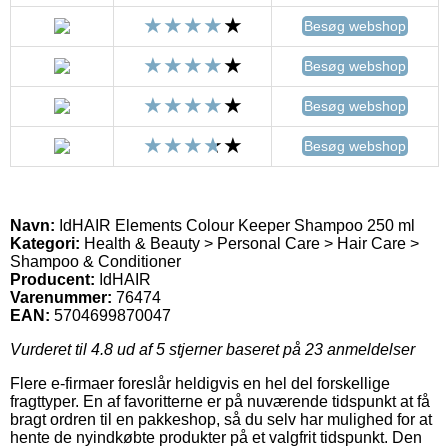
Besøg webshop
Besøg webshop
Besøg webshop
Besøg webshop
Navn:
IdHAIR Elements Colour Keeper Shampoo 250 ml
Kategori:
Health & Beauty > Personal Care > Hair Care >
Shampoo & Conditioner
Producent:
IdHAIR
Varenummer:
76474
EAN:
5704699870047
Vurderet til
4.8
ud af 5 stjerner baseret på
23
anmeldelser
Flere e-firmaer foreslår heldigvis en hel del forskellige
fragttyper. En af favoritterne er på nuværende tidspunkt at få
bragt ordren til en pakkeshop, så du selv har mulighed for at
hente de nyindkøbte produkter på et valgfrit tidspunkt. Den