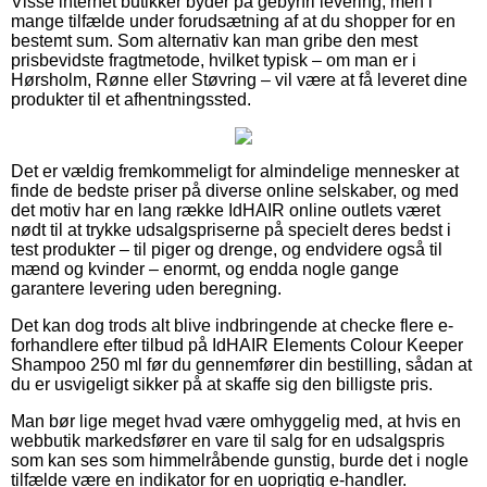
Visse internet butikker byder på gebyrfri levering, men i
mange tilfælde under forudsætning af at du shopper for en
bestemt sum. Som alternativ kan man gribe den mest
prisbevidste fragtmetode, hvilket typisk – om man er i
Hørsholm, Rønne eller Støvring – vil være at få leveret dine
produkter til et afhentningssted.
Det er vældig fremkommeligt for almindelige mennesker at
finde de bedste priser på diverse online selskaber, og med
det motiv har en lang række IdHAIR online outlets været
nødt til at trykke udsalgspriserne på specielt deres bedst i
test produkter – til piger og drenge, og endvidere også til
mænd og kvinder – enormt, og endda nogle gange
garantere levering uden beregning.
Det kan dog trods alt blive indbringende at checke flere e-
forhandlere efter tilbud på IdHAIR Elements Colour Keeper
Shampoo 250 ml før du gennemfører din bestilling, sådan at
du er usvigeligt sikker på at skaffe sig den billigste pris.
Man bør lige meget hvad være omhyggelig med, at hvis en
webbutik markedsfører en vare til salg for en udsalgspris
som kan ses som himmelråbende gunstig, burde det i nogle
tilfælde være en indikator for en uoprigtig e-handler.