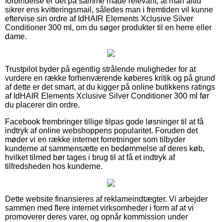
forbindelse er det på samme måde relevant, at man altid
sikrer ens kvitteringsmail, således man i fremtiden vil kunne
eftervise sin ordre af IdHAIR Elements Xclusive Silver
Conditioner 300 ml, om du søger produkter til en herre eller
dame.
Trustpilot byder på egentlig strålende muligheder for at
vurdere en række forhenværende køberes kritik og på grund
af dette er det smart, at du kigger på online butikkens ratings
af IdHAIR Elements Xclusive Silver Conditioner 300 ml før
du placerer din ordre.
Facebook frembringer tillige tilpas gode løsninger til at få
indtryk af online webshoppens popularitet. Foruden det
møder vi en række internet forretninger som tilbyder
kunderne at sammensætte en bedømmelse af deres køb,
hvilket tilmed bør tages i brug til at få et indtryk af
tilfredsheden hos kunderne.
Dette website finansieres af reklameindtægter. Vi arbejder
sammen med flere internet virksomheder i form af at vi
promoverer deres varer, og opnår kommission under