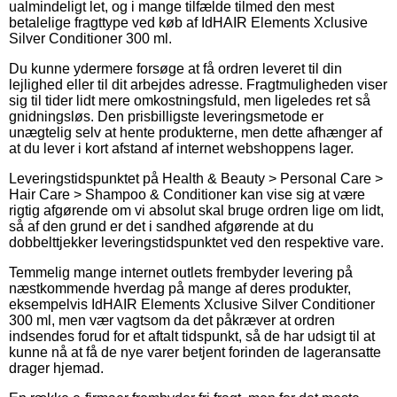
ualmindeligt let, og i mange tilfælde tilmed den mest
betalelige fragttype ved køb af IdHAIR Elements Xclusive
Silver Conditioner 300 ml.
Du kunne ydermere forsøge at få ordren leveret til din
lejlighed eller til dit arbejdes adresse. Fragtmuligheden viser
sig til tider lidt mere omkostningsfuld, men ligeledes ret så
gnidningsløs. Den prisbilligste leveringsmetode er
unægtelig selv at hente produkterne, men dette afhænger af
at du lever i kort afstand af internet webshoppens lager.
Leveringstidspunktet på Health & Beauty > Personal Care >
Hair Care > Shampoo & Conditioner kan vise sig at være
rigtig afgørende om vi absolut skal bruge ordren lige om lidt,
så af den grund er det i sandhed afgørende at du
dobbelttjekker leveringstidspunktet ved den respektive vare.
Temmelig mange internet outlets frembyder levering på
næstkommende hverdag på mange af deres produkter,
eksempelvis IdHAIR Elements Xclusive Silver Conditioner
300 ml, men vær vagtsom da det påkræver at ordren
indsendes forud for et aftalt tidspunkt, så de har udsigt til at
kunne nå at få de nye varer betjent forinden de lageransatte
drager hjemad.