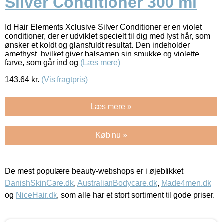
Silver Conditioner 300 ml
Id Hair Elements Xclusive Silver Conditioner er en violet
conditioner, der er udviklet specielt til dig med lyst hår, som
ønsker et koldt og glansfuldt resultat. Den indeholder
amethyst, hvilket giver balsamen sin smukke og violette
farve, som går ind og
(Læs mere)
143.64
kr.
(Vis fragtpris)
Læs mere »
Køb nu »
De mest populære beauty-webshops er i øjeblikket
DanishSkinCare.dk
,
AustralianBodycare.dk
,
Made4men.dk
og
NiceHair.dk
, som alle har et stort sortiment til gode priser.