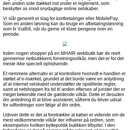
den anden side dækket ind under et reglement, som
beskytter os imod snydagtige online selskaber.
Vi slår generelt et slag for kortbetalinger eller MobilePay.
Som en anden løsning kan du bruge en afbetalingsløsning
som fx ViaBill, når du gerne vil klare pengene over en
periode.
Inden nogen shopper på en IdHAIR webbutik bør de reelt
gennemse netbutikkens forretningsvilkår, men det er for det
meste ikke specielt ophidsende.
Et nemmere alternativ er at kontrollere hvorvidt e-handlen er
støttet af e-mærket, grundet at det burde være en antydning
af at internet selskabet understøtter de opstillede regler,
samt at netshoppen fra tid til anden efterses af jurister der er
meget bekendte med de gældende vilkår. Dette er desuden
din anledning til at blive assisteret, såfremt du bliver udsat
for udfordringer som følge af din ordre.
Udover dette er det at foretrække at køber er vidende om de
mest vedkommende vilkår der influerer på ordren, som
eksempelvis hvilken byttepolitik butikken tilbyder. I den