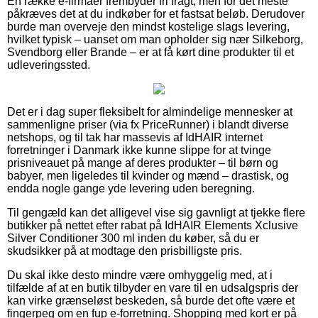
En række e-firmaer frembyder fri fragt, men for det meste
påkræves det at du indkøber for et fastsat beløb. Derudover
burde man overveje den mindst kostelige slags levering,
hvilket typisk – uanset om man opholder sig nær Silkeborg,
Svendborg eller Brande – er at få kørt dine produkter til et
udleveringssted.
Det er i dag super fleksibelt for almindelige mennesker at
sammenligne priser (via fx PriceRunner) i blandt diverse
netshops, og til tak har massevis af IdHAIR internet
forretninger i Danmark ikke kunne slippe for at tvinge
prisniveauet på mange af deres produkter – til børn og
babyer, men ligeledes til kvinder og mænd – drastisk, og
endda nogle gange yde levering uden beregning.
Til gengæld kan det alligevel vise sig gavnligt at tjekke flere
butikker på nettet efter rabat på IdHAIR Elements Xclusive
Silver Conditioner 300 ml inden du køber, så du er
skudsikker på at modtage den prisbilligste pris.
Du skal ikke desto mindre være omhyggelig med, at i
tilfælde af at en butik tilbyder en vare til en udsalgspris der
kan virke grænseløst beskeden, så burde det ofte være et
fingerpeg om en fup e-forretning. Shopping med kort er på