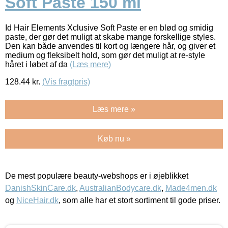
Soft Paste 150 ml
Id Hair Elements Xclusive Soft Paste er en blød og smidig
paste, der gør det muligt at skabe mange forskellige styles.
Den kan både anvendes til kort og længere hår, og giver et
medium og fleksibelt hold, som gør det muligt at re-style
håret i løbet af da
(Læs mere)
128.44
kr.
(Vis fragtpris)
Læs mere »
Køb nu »
De mest populære beauty-webshops er i øjeblikket
DanishSkinCare.dk
,
AustralianBodycare.dk
,
Made4men.dk
og
NiceHair.dk
, som alle har et stort sortiment til gode priser.