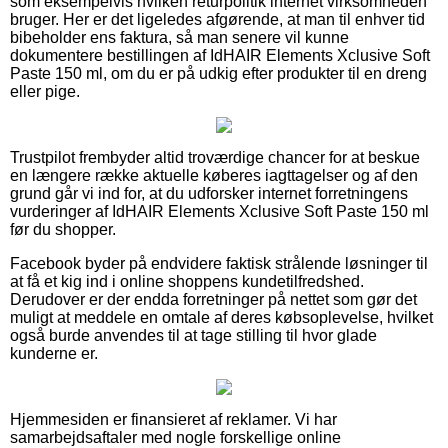
som eksempelvis hvilken returpolitik internet virksomheden
bruger. Her er det ligeledes afgørende, at man til enhver tid
bibeholder ens faktura, så man senere vil kunne
dokumentere bestillingen af IdHAIR Elements Xclusive Soft
Paste 150 ml, om du er på udkig efter produkter til en dreng
eller pige.
Trustpilot frembyder altid troværdige chancer for at beskue
en længere række aktuelle køberes iagttagelser og af den
grund går vi ind for, at du udforsker internet forretningens
vurderinger af IdHAIR Elements Xclusive Soft Paste 150 ml
før du shopper.
Facebook byder på endvidere faktisk strålende løsninger til
at få et kig ind i online shoppens kundetilfredshed.
Derudover er der endda forretninger på nettet som gør det
muligt at meddele en omtale af deres købsoplevelse, hvilket
også burde anvendes til at tage stilling til hvor glade
kunderne er.
Hjemmesiden er finansieret af reklamer. Vi har
samarbejdsaftaler med nogle forskellige online