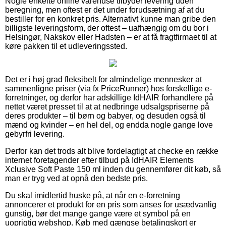
Nogle enkelte online varehuse tilbyder levering uden
beregning, men oftest er det under forudsætning af at du
bestiller for en konkret pris. Alternativt kunne man gribe den
billigste leveringsform, der oftest – uafhængig om du bor i
Helsingør, Nakskov eller Hadsten – er at få fragtfirmaet til at
køre pakken til et udleveringssted.
Det er i høj grad fleksibelt for almindelige mennesker at
sammenligne priser (via fx PriceRunner) hos forskellige e-
forretninger, og derfor har adskillige IdHAIR forhandlere på
nettet været presset til at at nedbringe udsalgspriserne på
deres produkter – til børn og babyer, og desuden også til
mænd og kvinder – en hel del, og endda nogle gange love
gebyrfri levering.
Derfor kan det trods alt blive fordelagtigt at checke en række
internet foretagender efter tilbud på IdHAIR Elements
Xclusive Soft Paste 150 ml inden du gennemfører dit køb, så
man er tryg ved at opnå den bedste pris.
Du skal imidlertid huske på, at når en e-forretning
annoncerer et produkt for en pris som anses for usædvanlig
gunstig, bør det mange gange være et symbol på en
uoprigtig webshop. Køb med gængse betalingskort er