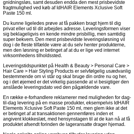
gnidningsløs, samt desuden endda den mest prisbevidste
fragtmulighed ved køb af IdHAIR Elements Xclusive Soft
Paste 150 ml.
Du kunne ligeledes prøve at få pakken bragt hjem til dig
privat eller ud til dit arbejdes adresse. Leveringsformen viser
sig beklageligvis en kende mindre prisbillig, men samtidig
super bekvem. Den mest prisbevidste leveringsløsning vil
dog i de fleste tilfælde være at du selv henter produkterne,
men den løsning er betinget af at du er lige ved internet
virksomhedens tilholdssted.
Leveringstidspunktet på Health & Beauty > Personal Care >
Hair Care > Hair Styling Products er selvfølgelig usædvanlig
bestemmende om vi står og skal bruge din ordre nu og her,
og i det øjemed er det virkelig passende at vi besigtiger den
anslåede leveringsdato ved den pågældende vare.
En række e-forhandlere reklamerer med muligheden for dag-
til-dag levering på en masse produkter, eksempelvis IdHAIR
Elements Xclusive Soft Paste 150 ml, men glem ikke at det
er betinget af at transaktionen gennemføres inden et
angivent klokkeslæt, med hensynstagen til at de kan nå at få
produktet afsendt forinden de lageransatte drager hjemad.