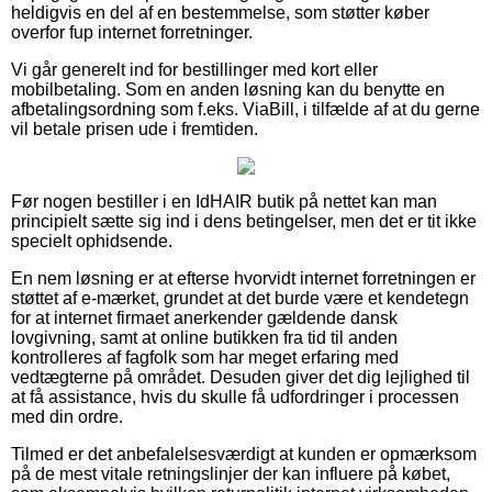
heldigvis en del af en bestemmelse, som støtter køber
overfor fup internet forretninger.
Vi går generelt ind for bestillinger med kort eller
mobilbetaling. Som en anden løsning kan du benytte en
afbetalingsordning som f.eks. ViaBill, i tilfælde af at du gerne
vil betale prisen ude i fremtiden.
Før nogen bestiller i en IdHAIR butik på nettet kan man
principielt sætte sig ind i dens betingelser, men det er tit ikke
specielt ophidsende.
En nem løsning er at efterse hvorvidt internet forretningen er
støttet af e-mærket, grundet at det burde være et kendetegn
for at internet firmaet anerkender gældende dansk
lovgivning, samt at online butikken fra tid til anden
kontrolleres af fagfolk som har meget erfaring med
vedtægterne på området. Desuden giver det dig lejlighed til
at få assistance, hvis du skulle få udfordringer i processen
med din ordre.
Tilmed er det anbefalelsesværdigt at kunden er opmærksom
på de mest vitale retningslinjer der kan influere på købet,