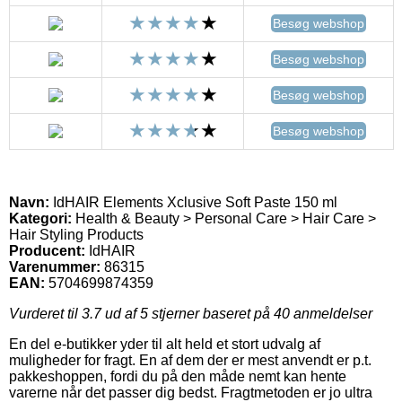
Besøg webshop
Besøg webshop
Besøg webshop
Besøg webshop
Navn:
IdHAIR Elements Xclusive Soft Paste 150 ml
Kategori:
Health & Beauty > Personal Care > Hair Care >
Hair Styling Products
Producent:
IdHAIR
Varenummer:
86315
EAN:
5704699874359
Vurderet til
3.7
ud af 5 stjerner baseret på
40
anmeldelser
En del e-butikker yder til alt held et stort udvalg af
muligheder for fragt. En af dem der er mest anvendt er p.t.
pakkeshoppen, fordi du på den måde nemt kan hente
varerne når det passer dig bedst. Fragtmetoden er jo ultra