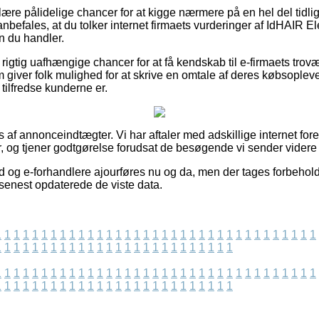
ulære pålidelige chancer for at kigge nærmere på en hel del tidl
anbefales, at du tolker internet firmaets vurderinger af IdHAIR 
n du handler.
igtig uafhængige chancer for at få kendskab til e-firmaets trov
 giver folk mulighed for at skrive en omtale af deres købsoplev
r tilfredse kunderne er.
s af annonceindtægter. Vi har aftaler med adskillige internet fo
r, og tjener godtgørelse forudsat de besøgende vi sender videre 
d og e-forhandlere ajourføres nu og da, men der tages forbehold 
i senest opdaterede de viste data.
1
1
1
1
1
1
1
1
1
1
1
1
1
1
1
1
1
1
1
1
1
1
1
1
1
1
1
1
1
1
1
1
1
1
1
1
1
1
1
1
1
1
1
1
1
1
1
1
1
1
1
1
1
1
1
1
1
1
1
1
1
1
1
1
1
1
1
1
1
1
1
1
1
1
1
1
1
1
1
1
1
1
1
1
1
1
1
1
1
1
1
1
1
1
1
1
1
1
1
1
1
1
1
1
1
1
1
1
1
1
1
1
1
1
1
1
1
1
1
1
1
1