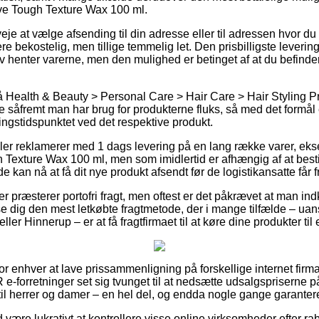
ve Tough Texture Wax 100 ml.
je at vælge afsending til din adresse eller til adressen hvor du
e bekostelig, men tillige temmelig let. Den prisbilligste levering
lv henter varerne, men den mulighed er betinget af at du befinde
Health & Beauty > Personal Care > Hair Care > Hair Styling Pro
såfremt man har brug for produkterne fluks, så med det formål e
ingstidspunktet ved det respektive produkt.
r reklamerer med 1 dags levering på en lang række varer, ek
Texture Wax 100 ml, men som imidlertid er afhængig af at besti
de kan nå at få dit nye produkt afsendt før de logistikansatte får fr
 præsterer portofri fragt, men oftest er det påkrævet at man in
se dig den mest letkøbte fragtmetode, der i mange tilfælde – ua
er Hinnerup – er at få fragtfirmaet til at køre dine produkter til
 for enhver at lave prissammenligning på forskellige internet firma
 e-forretninger set sig tvunget til at nedsætte udsalgspriserne 
 til herrer og damer – en hel del, og endda nogle gange garantere f
id være lukrativt at kontrollere visse online virksomheder efter 