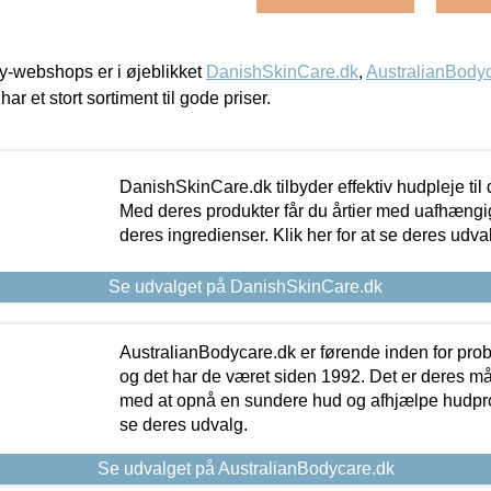
-webshops er i øjeblikket
DanishSkinCare.dk
,
AustralianBody
har et stort sortiment til gode priser.
DanishSkinCare.dk tilbyder effektiv hudpleje til
Med deres produkter får du årtier med uafhængi
deres ingredienser. Klik her for at se deres udva
Se udvalget på DanishSkinCare.dk
AustralianBodycare.dk er førende inden for pr
og det har de været siden 1992. Det er deres m
med at opnå en sundere hud og afhjælpe hudprob
se deres udvalg.
Se udvalget på AustralianBodycare.dk