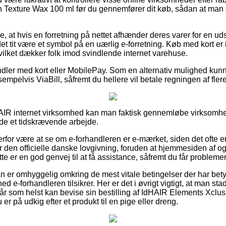
Texture Wax 100 ml før du gennemfører dit køb, sådan at man er
, at hvis en forretning på nettet afhænder deres varer for en u
 det tit være et symbol på en uærlig e-forretning. Køb med kort er
vilket dækker folk imod svindlende internet varehuse.
ndler med kort eller MobilePay. Som en alternativ mulighed kunne
empelvis ViaBill, såfremt du hellere vil betale regningen af fle
AIR internet virksomhed kan man faktisk gennemløbe virksomhed
lde et tidskrævende arbejde.
rfor være at se om e-forhandleren er e-mærket, siden det ofte er
 den officielle danske lovgivning, foruden at hjemmesiden af og til
e er en god genvej til at få assistance, såfremt du får probleme
n er omhyggelig omkring de mest vitale betingelser der har betyd
d e-forhandleren tilsikrer. Her er det i øvrigt vigtigt, at man sta
når som helst kan bevise sin bestilling af IdHAIR Elements Xcl
r på udkig efter et produkt til en pige eller dreng.