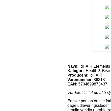
Navn:
IdHAIR Elements 
Kategori:
Health & Beaut
Producent:
IdHAIR
Varenummer:
86318
EAN:
5704699873437
Vurderet til
4.4
ud af 5 st
En stor portion online fo
dage udleveringssteder, 
nemlig vældig uproblemat