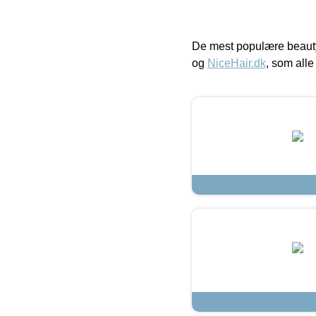
De mest populære beauty
og
NiceHair.dk
, som alle 