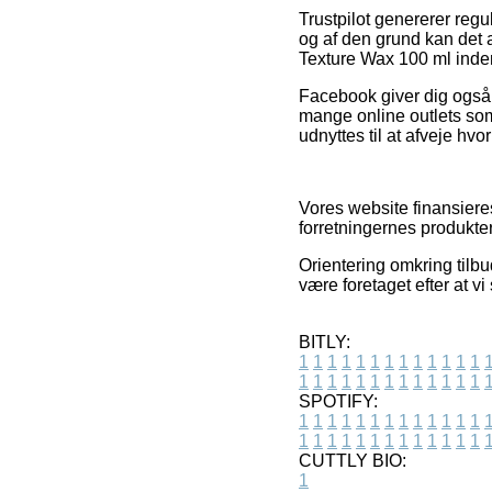
Trustpilot genererer reg
og af den grund kan det 
Texture Wax 100 ml inde
Facebook giver dig også r
mange online outlets som
udnyttes til at afveje hvo
Vores website finansiere
forretningernes produkte
Orientering omkring tilbu
være foretaget efter at v
BITLY:
1
1
1
1
1
1
1
1
1
1
1
1
1
1
1
1
1
1
1
1
1
1
1
1
1
1
SPOTIFY:
1
1
1
1
1
1
1
1
1
1
1
1
1
1
1
1
1
1
1
1
1
1
1
1
1
1
CUTTLY BIO:
1