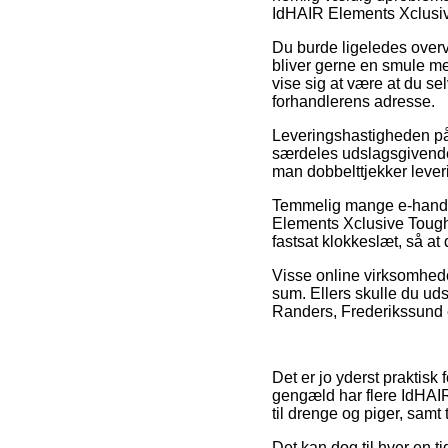
IdHAIR Elements Xclusi
Du burde ligeledes overve
bliver gerne en smule mer
vise sig at være at du se
forhandlerens adresse.
Leveringshastigheden på 
særdeles udslagsgivende 
man dobbelttjekker lever
Temmelig mange e-handle
Elements Xclusive Tough 
fastsat klokkeslæt, så at 
Visse online virksomheder
sum. Ellers skulle du ud
Randers, Frederikssund ell
Det er jo yderst praktisk
gengæld har flere IdHAIR
til drenge og piger, samt
Det kan dog til hver en t