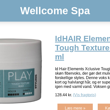
Wellcome Spa
IdHAIR Elemen
Tough Texture
ml
Id Hair Elements Xclusive Toug
skøn fibervoks, der gør det mulig
forskellige styles. Denne voks 
kort og halvlangt hår, og er supe
igen med varmt vand. Voksen g
128.44
kr.
(Vis fragtpris)
Læs mere »
Kø