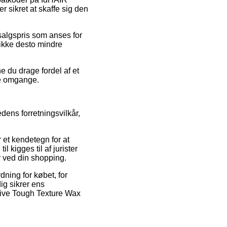
 sikret at skaffe sig den
dsalgspris som anses for
 ikke desto mindre
 du drage fordel af et
re omgange.
ens forretningsvilkår,
 et kendetegn for at
 kigges til af jurister
r ved din shopping.
ning for købet, for
dig sikrer ens
usive Tough Texture Wax