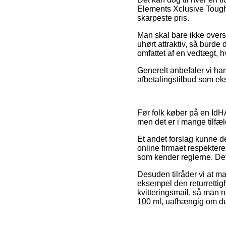
Elements Xclusive Tough 
skarpeste pris.
Man skal bare ikke overse
uhørt attraktiv, så burde
omfattet af en vedtægt, h
Generelt anbefaler vi ha
afbetalingstilbud som eks
Før folk køber på en IdH
men det er i mange tilfæ
Et andet forslag kunne de
online firmaet respekterer
som kender reglerne. Dett
Desuden tilråder vi at ma
eksempel den returrettighe
kvitteringsmail, så man 
100 ml, uafhængig om du e