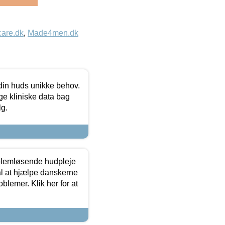
care.dk
,
Made4men.dk
 din huds unikke behov.
ge kliniske data bag
lg.
oblemløsende hudpleje
ål at hjælpe danskerne
lemer. Klik her for at