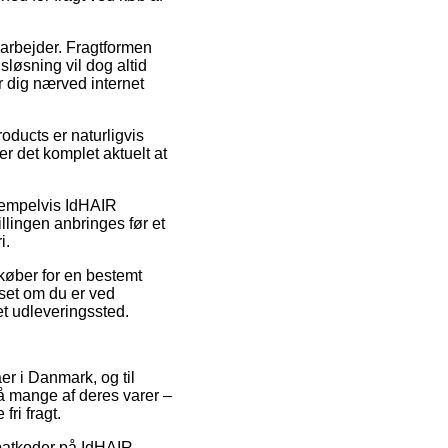
 arbejder. Fragtformen
sløsning vil dog altid
r dig nærved internet
ducts er naturligvis
r det komplet aktuelt at
sempelvis IdHAIR
llingen anbringes før et
i.
dkøber for en bestemt
nset om du er ved
 et udleveringssted.
er i Danmark, og til
på mange af deres varer –
ri fragt.
rabatkoder på IdHAIR