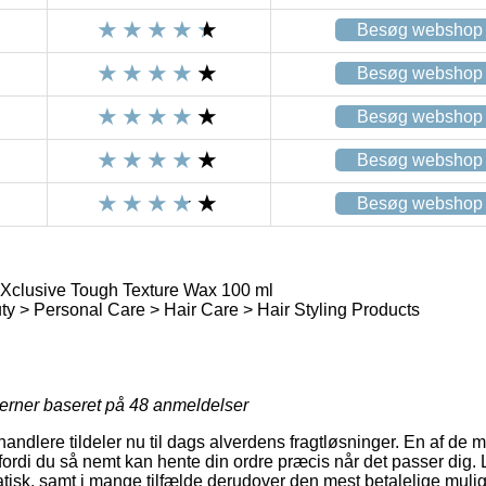
Besøg webshop
Besøg webshop
Besøg webshop
Besøg webshop
Besøg webshop
Xclusive Tough Texture Wax 100 ml
y > Personal Care > Hair Care > Hair Styling Products
jerner baseret på
48
anmeldelser
rhandlere tildeler nu til dags alverdens fragtløsninger. En af de
fordi du så nemt kan hente din ordre præcis når det passer dig
isk, samt i mange tilfælde derudover den mest betalelige muligh