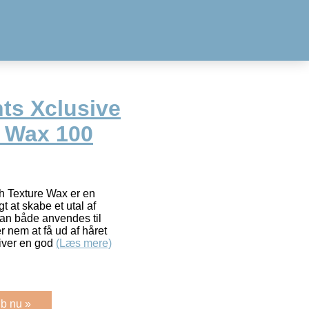
ts Xclusive
 Wax 100
h Texture Wax er en
t at skabe et utal af
kan både anvendes til
r nem at få ud af håret
iver en god
(Læs mere)
b nu »