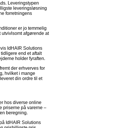
lads. Leveringstypen
lligste leveringsløsning
ne forretningens
itioner er jo temmelig
 utvivlsomt afgørende at
lvis IdHAIR Solutions
dligere end et aftalt
jderne holder fyraften.
fremt der erhverves for
g, hvilket i mange
veret din ordre til et
er hos diverse online
ke priserne på varerne –
den beregning.
r på IdHAIR Solutions
 prisbilligste pris.