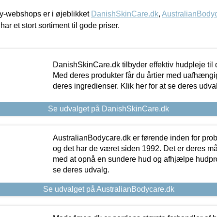
-webshops er i øjeblikket
DanishSkinCare.dk
,
AustralianBody
har et stort sortiment til gode priser.
DanishSkinCare.dk tilbyder effektiv hudpleje til
Med deres produkter får du årtier med uafhængi
deres ingredienser. Klik her for at se deres udva
Se udvalget på DanishSkinCare.dk
AustralianBodycare.dk er førende inden for pr
og det har de været siden 1992. Det er deres m
med at opnå en sundere hud og afhjælpe hudprob
se deres udvalg.
Se udvalget på AustralianBodycare.dk