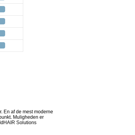
er. En af de mest moderne
dspunkt. Muligheden er
f IdHAIR Solutions