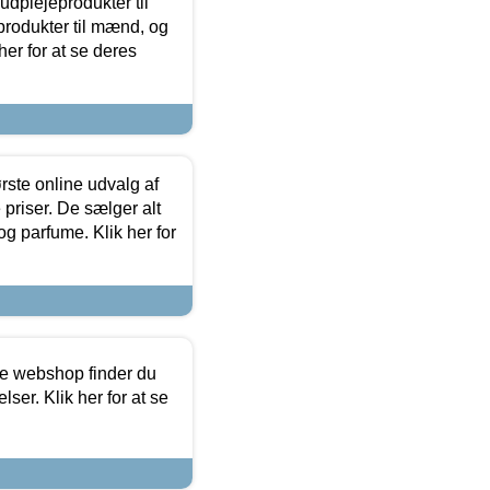
dplejeprodukter til
produkter til mænd, og
her for at se deres
rste online udvalg af
priser. De sælger alt
og parfume. Klik her for
ine webshop finder du
ser. Klik her for at se