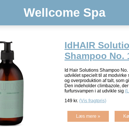
Wellcome Spa
IdHAIR Soluti
Shampoo No. 1
Id Hair Solutions Shampoo No. 
udviklet specielt til at modvirke
og overproduktion af talt, som 
Den indeholder climbazole, der
furfursvampen i at udvikle sig
(
149
kr.
(Vis fragtpris)
Læs mere »
Kø