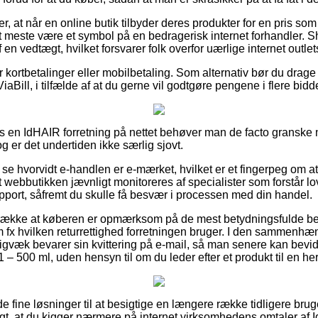
, at når en online butik tilbyder deres produkter for en pris som 
t meste være et symbol på en bedragerisk internet forhandler. S
en vedtægt, hvilket forsvarer folk overfor uærlige internet outlet
or kortbetalinger eller mobilbetaling. Som alternativ bør du drage 
iaBill, i tilfælde af at du gerne vil godtgøre pengene i flere bidde
hos en IdHAIR forretning på nettet behøver man de facto granske
og er det undertiden ikke særlig sjovt.
at se hvorvidt e-handlen er e-mærket, hvilket er et fingerpeg om at
at webbutikken jævnligt monitoreres af specialister som forstår 
upport, såfremt du skulle få besvær i processen med din handel.
etrække at køberen er opmærksom på de mest betydningsfulde b
m fx hvilken returrettighed forretningen bruger. I den sammenhæn
digvæk bevarer sin kvittering på e-mail, så man senere kan bevi
 500 ml, uden hensyn til om du leder efter et produkt til en her
de fine løsninger til at besigtige en længere række tidligere br
gt, at du kigger nærmere på internet virksomhedens omtaler af 