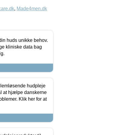
care.dk
,
Made4men.dk
 din huds unikke behov.
ge kliniske data bag
lg.
oblemløsende hudpleje
ål at hjælpe danskerne
lemer. Klik her for at