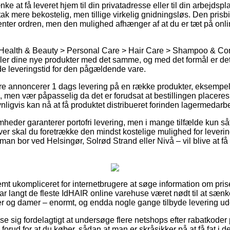
 at få leveret hjem til din privatadresse eller til din arbejdsp
tak mere bekostelig, men tillige virkelig gnidningsløs. Den prisbi
henter ordren, men den mulighed afhænger af at du er tæt på onli
 Health & Beauty > Personal Care > Hair Care > Shampoo & Cond
er dine nye produkter med det samme, og med det formål er det
e leveringstid for den pågældende vare.
ere annoncerer 1 dags levering på en række produkter, eksempe
en vær påpasselig da det er forudsat at bestillingen placeres ti
ligvis kan nå at få produktet distribueret forinden lagermedarbe
heder garanterer portofri levering, men i mange tilfælde kun så
r skal du foretrække den mindst kostelige mulighed for leverin
an bor ved Helsingør, Solrød Strand eller Nivå – vil blive at få le
emt ukompliceret for internetbrugere at søge information om pris
har langt de fleste IdHAIR online varehuse været nødt til at sæn
errer og damer – enormt, og endda nogle gange tilbyde levering u
vise sig fordelagtigt at undersøge flere netshops efter rabatkode
rud for at du køber, sådan at man er skråsikker på at få fat i den