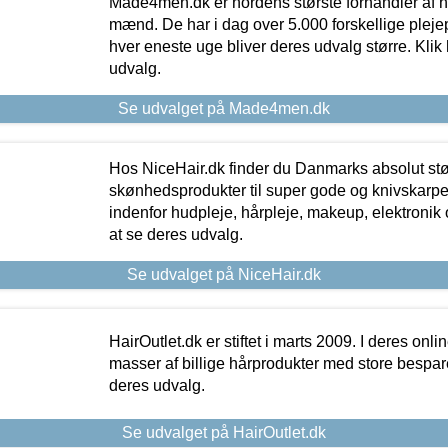
Made4men.dk er nordens største forhandler af hu
mænd. De har i dag over 5.000 forskellige pleje
hver eneste uge bliver deres udvalg større. Klik 
udvalg.
Se udvalget på Made4men.dk
Hos NiceHair.dk finder du Danmarks absolut stø
skønhedsprodukter til super gode og knivskarpe 
indenfor hudpleje, hårpleje, makeup, elektronik 
at se deres udvalg.
Se udvalget på NiceHair.dk
HairOutlet.dk er stiftet i marts 2009. I deres onl
masser af billige hårprodukter med store besparel
deres udvalg.
Se udvalget på HairOutlet.dk