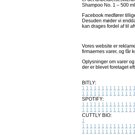
Shampoo No. 1 – 500 ml 
Facebook medfører tillige
Desuden møder vi endda ne
kan drages fordel af til 
Vores website er reklame
firmaernes varer, og får
Oplysninger om varer og 
der er blevet foretaget ef
BITLY:
1
1
1
1
1
1
1
1
1
1
1
1
1
1
1
1
1
1
1
1
1
1
1
1
1
1
SPOTIFY:
1
1
1
1
1
1
1
1
1
1
1
1
1
1
1
1
1
1
1
1
1
1
1
1
1
1
CUTTLY BIO:
1
1
1
1
1
1
1
1
1
1
1
1
1
1
1
1
1
1
1
1
1
1
1
1
1
1
1