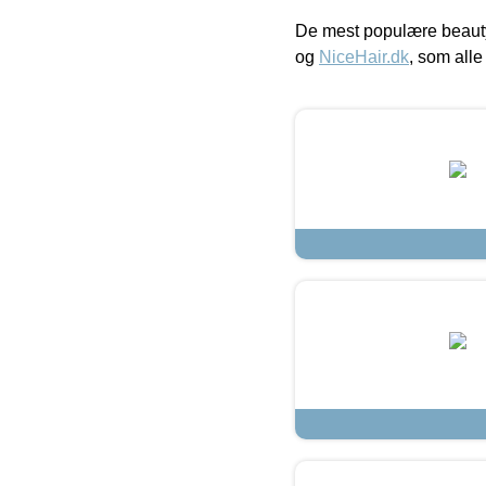
De mest populære beauty
og
NiceHair.dk
, som alle 