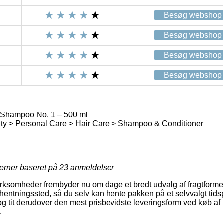
Besøg webshop
Besøg webshop
Besøg webshop
Besøg webshop
 Shampoo No. 1 – 500 ml
ty > Personal Care > Hair Care > Shampoo & Conditioner
jerner baseret på
23
anmeldelser
irksomheder frembyder nu om dage et bredt udvalg af fragtform
et afhentningssted, så du selv kan hente pakken på et selvvalgt ti
 og tit derudover den mest prisbevidste leveringsform ved køb a
.