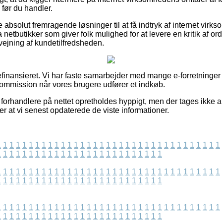
før du handler.
 absolut fremragende løsninger til at få indtryk af internet vir
tbutikker som giver folk mulighed for at levere en kritik af ord
afvejning af kundetilfredsheden.
finansieret. Vi har faste samarbejder med mange e-forretninger
 kommission når vores brugere udfører et indkøb.
forhandlere på nettet opretholdes hyppigt, men der tages ikke a
ter at vi senest opdaterede de viste informationer.
1
1
1
1
1
1
1
1
1
1
1
1
1
1
1
1
1
1
1
1
1
1
1
1
1
1
1
1
1
1
1
1
1
1
1
1
1
1
1
1
1
1
1
1
1
1
1
1
1
1
1
1
1
1
1
1
1
1
1
1
1
1
1
1
1
1
1
1
1
1
1
1
1
1
1
1
1
1
1
1
1
1
1
1
1
1
1
1
1
1
1
1
1
1
1
1
1
1
1
1
1
1
1
1
1
1
1
1
1
1
1
1
1
1
1
1
1
1
1
1
1
1
1
1
1
1
1
1
1
1
1
1
1
1
1
1
1
1
1
1
1
1
1
1
1
1
1
1
1
1
1
1
1
1
1
1
1
1
1
1
1
1
1
1
1
1
1
1
1
1
1
1
1
1
1
1
1
1
1
1
1
1
1