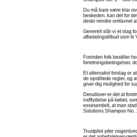
Du må bare være klar over
beskeden, kan det for de
desto mindre omfavnet af 
Generelt slår vi et slag f
afbetalingstilbud som fx V
Forinden folk bestiller 
forretningsbetingelser, d
Et alternativt forslag er 
de opstillede regler, og 
giver dig mulighed for s
Derudover er det at for
indflydelse på købet, so
essesentielt, at man sta
Solutions Shampoo No. 1 –
Trustpilot yder nogenlun
er det anbefalelsesværdi