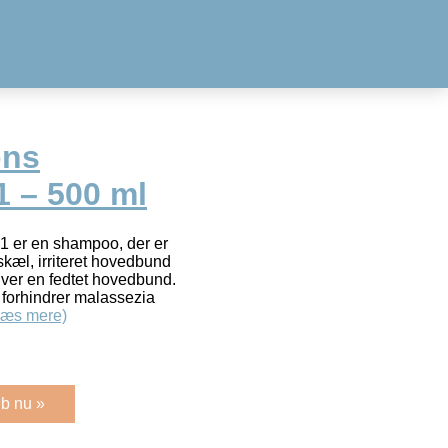
ons
 – 500 ml
1 er en shampoo, der er
 skæl, irriteret hovedbund
giver en fedtet hovedbund.
 forhindrer malassezia
Læs mere)
b nu »