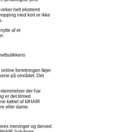
virker helt ekstremt
hopping med kort er ikke
s.
nytte af et
r.
 netbutikkens
 online forretningen føjer
lovene på området. Det
estemmelser der har
g er det tilmed
dne købet af IdHAIR
re eller dame.
ugeres meninger og derved
IdHAIR Solutions