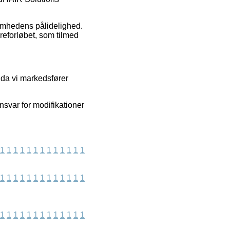
ksomhedens pålidelighed.
reforløbet, som tilmed
 da vi markedsfører
nsvar for modifikationer
1
1
1
1
1
1
1
1
1
1
1
1
1
1
1
1
1
1
1
1
1
1
1
1
1
1
1
1
1
1
1
1
1
1
1
1
1
1
1