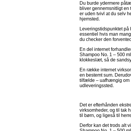
Du burde ydermere påtænke
bliver gennemsnitligt en 
er uden tvivl at du selv 
hjemsted.
Leveringstidspunktet på
essentiel hvis man mangl
du checker den forvented
En del internet forhandl
Shampoo No. 1 – 500 ml, m
klokkeslæt, så de sandsyn
En række internet virksom
en bestemt sum. Derudove
tilfælde – uafhængig om m
udleveringssted.
Det er efterhånden ekstr
virksomheder, og til tak 
til børn, og ligeså til h
Derfor kan det trods alt 
Shampoo No. 1 – 500 ml fo