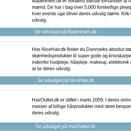
Made4men.dk er nordens største forhandler af hu
mænd. De har i dag over 5.000 forskellige pleje
hver eneste uge bliver deres udvalg større. Klik 
udvalg.
Se udvalget på Made4men.dk
Hos NiceHair.dk finder du Danmarks absolut stø
skønhedsprodukter til super gode og knivskarpe 
indenfor hudpleje, hårpleje, makeup, elektronik 
at se deres udvalg.
Se udvalget på NiceHair.dk
HairOutlet.dk er stiftet i marts 2009. I deres onl
masser af billige hårprodukter med store besparel
deres udvalg.
Se udvalget på HairOutlet.dk