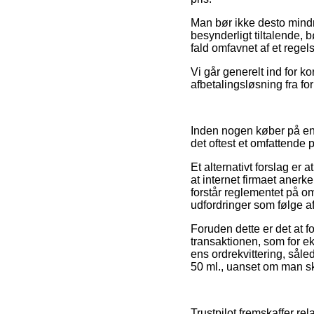
Man bør ikke desto mindre
besynderligt tiltalende,
fald omfavnet af et regels
Vi går generelt ind for k
afbetalingsløsning fra fo
Inden nogen køber på en 
det oftest et omfattende p
Et alternativt forslag er 
at internet firmaet anerk
forstår reglementet på o
udfordringer som følge af 
Foruden dette er det at 
transaktionen, som for eks
ens ordrekvittering, sål
50 ml., uanset om man ska
Trustpilot fremskaffer re