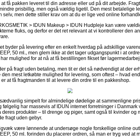
 få pakken leveret til din adresse eller ud på dit arbejde. Frag
ndre prisbillig, men også vældig ligetil. Den mest betalelige l
 selv, men dette stiller krav om at du er lige ved online forhand
KOSMETIK > IDUN Makeup > IDUN Hudpleje kan være vældig r
terne fluks, og derfor er det ret relevant at vi kontrollerer den 
are.
et byder på levering efter en enkelt hverdag på adskillige var
P, 50 ml., men glem ikke at det tager udgangspunkt i at ordren
e har mulighed for at nå at få bestillingen fikset før lagermedar
r på fragt uden betaling, men tit er det så nødvendigt at der er
e den mest letkøbte mulighed for levering, som oftest – hvad en
er at få fragtmanden til at levere din ordre til en pakkeshop.
 usædvanlig simpelt for almindelige dødelige at sammenligne pris
g følgelig har massevis af IDUN internet forretninger i Danmark væ
 deres produkter – til drenge og piger, samt også til kvinder og
e fragt uden gebyr.
igvæk være lønnende at undersøge nogle forskellige online outl
EP, 50 ml. forinden du placerer ordren, så man er tryg ved at