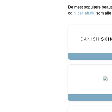
De mest populære beauty
og
NiceHair.dk
, som alle 