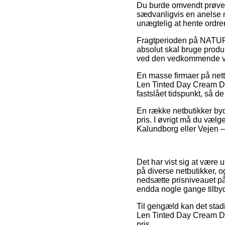
Du burde omvendt prøve at
sædvanligvis en anelse mi
unægtelig at hente ordren
Fragtperioden på NATUR
absolut skal bruge produk
ved den vedkommende v
En masse firmaer på nett
Len Tinted Day Cream DEE
fastslået tidspunkt, så d
En række netbutikker byde
pris. I øvrigt må du vælg
Kalundborg eller Vejen – 
Det har vist sig at være
på diverse netbutikker, o
nedsætte prisniveauet på
endda nogle gange tilbyd
Til gengæld kan det stad
Len Tinted Day Cream DE
pris.