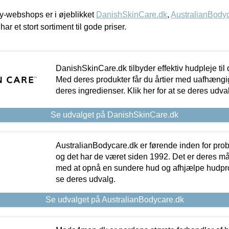
-webshops er i øjeblikket
DanishSkinCare.dk
,
AustralianBody
har et stort sortiment til gode priser.
DanishSkinCare.dk tilbyder effektiv hudpleje til
Med deres produkter får du årtier med uafhængi
deres ingredienser. Klik her for at se deres udva
Se udvalget på DanishSkinCare.dk
AustralianBodycare.dk er førende inden for pr
og det har de været siden 1992. Det er deres m
med at opnå en sundere hud og afhjælpe hudprob
se deres udvalg.
Se udvalget på AustralianBodycare.dk