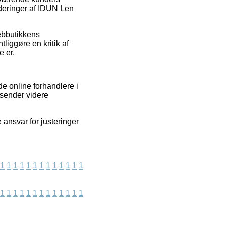
rderinger af IDUN Len
webbutikkens
liggøre en kritik af
e er.
 online forhandlere i
 sender videre
 ansvar for justeringer
1
1
1
1
1
1
1
1
1
1
1
1
1
1
1
1
1
1
1
1
1
1
1
1
1
1