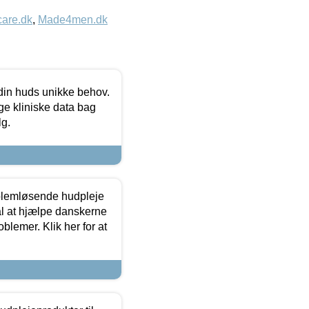
care.dk
,
Made4men.dk
 din huds unikke behov.
ge kliniske data bag
lg.
oblemløsende hudpleje
ål at hjælpe danskerne
lemer. Klik her for at