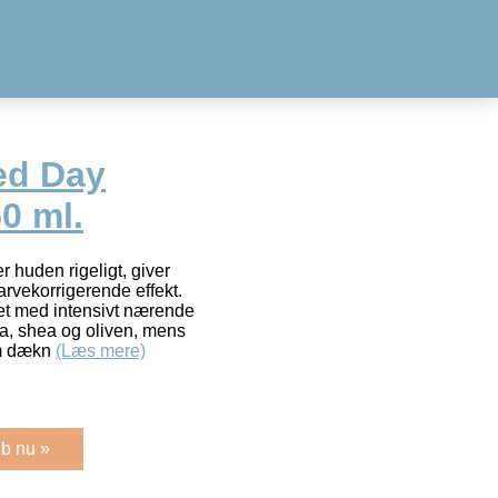
ed Day
0 ml.
 huden rigeligt, giver
arvekorrigerende effekt.
et med intensivt nærende
la, shea og oliven, mens
em dækn
(Læs mere)
b nu »