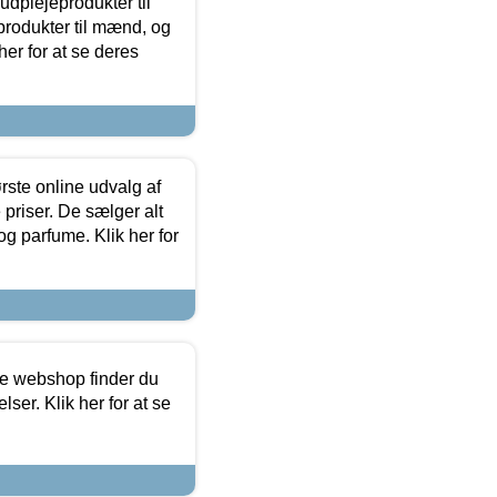
dplejeprodukter til
produkter til mænd, og
her for at se deres
rste online udvalg af
priser. De sælger alt
og parfume. Klik her for
ine webshop finder du
ser. Klik her for at se