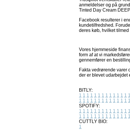
anmeldelser og på grund 
Tinted Day Cream DEEP, 5
Facebook resulterer i en
kundetilfredshed. Foruden
deres køb, hvilket tilmed 
Vores hjemmeside finans
form af at vi markedsfør
gennemfører en bestillin
Fakta vedrørende varer og
der er blevet udarbejdet
BITLY:
1
1
1
1
1
1
1
1
1
1
1
1
1
1
1
1
1
1
1
1
1
1
1
1
1
1
SPOTIFY:
1
1
1
1
1
1
1
1
1
1
1
1
1
1
1
1
1
1
1
1
1
1
1
1
1
1
CUTTLY BIO:
1