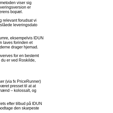
tmetoden viser sig
everingsversion er
lerens bopæl.
elevant forudsat vi
anslåede leveringsdato
enumre, eksempelvis IDUN
 laves forinden et
bejderne drager hjemad.
hverves for en bestemt
d du er ved Roskilde,
er (via fx PriceRunner)
ret presset til at at
 mænd – kolossalt, og
ets efter tilbud på IDUN
 modtage den skarpeste