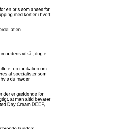
 for en pris som anses for
pping med kort er i hvert
ordel af en
somhedens vilkår, dog er
 ofte er en indikation om
res af specialister som
, hvis du møder
r der er gældende for
gtigt, at man altid bevarer
Tinted Day Cream DEEP,
enværende kunders