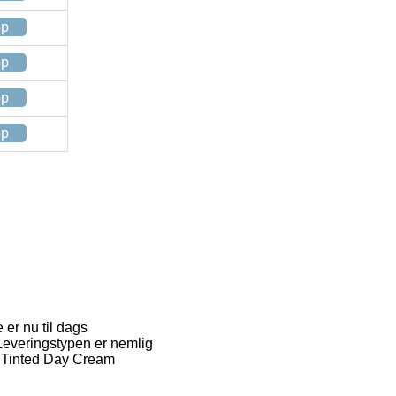
op
op
op
op
 er nu til dags
 Leveringstypen er nemlig
n Tinted Day Cream