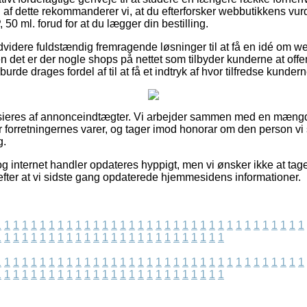
af dette rekommanderer vi, at du efterforsker webbutikkens vu
0 ml. forud for at du lægger din bestilling.
dvidere fuldstændig fremragende løsninger til at få en idé om 
 det er der nogle shops på nettet som tilbyder kunderne at offent
burde drages fordel af til at få et indtryk af hvor tilfredse kundern
ieres af annonceindtægter. Vi arbejder sammen med en mængde
er forretningernes varer, og tager imod honorar om den person vi
g.
 internet handler opdateres hyppigt, men vi ønsker ikke at tage
 efter at vi sidste gang opdaterede hjemmesidens informationer.
1
1
1
1
1
1
1
1
1
1
1
1
1
1
1
1
1
1
1
1
1
1
1
1
1
1
1
1
1
1
1
1
1
1
1
1
1
1
1
1
1
1
1
1
1
1
1
1
1
1
1
1
1
1
1
1
1
1
1
1
1
1
1
1
1
1
1
1
1
1
1
1
1
1
1
1
1
1
1
1
1
1
1
1
1
1
1
1
1
1
1
1
1
1
1
1
1
1
1
1
1
1
1
1
1
1
1
1
1
1
1
1
1
1
1
1
1
1
1
1
1
1