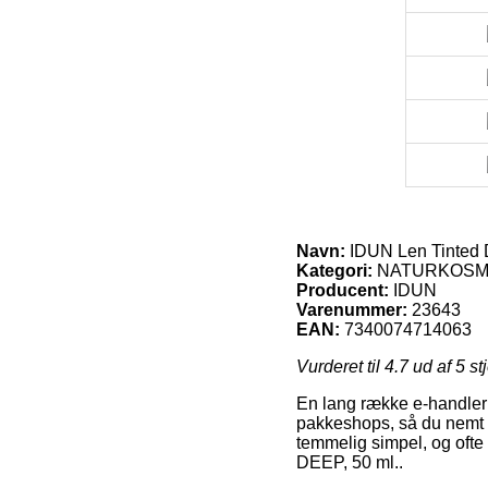
Navn:
IDUN Len Tinted 
Kategori:
NATURKOSMET
Producent:
IDUN
Varenummer:
23643
EAN:
7340074714063
Vurderet til
4.7
ud af 5 st
En lang række e-handler u
pakkeshops, så du nemt s
temmelig simpel, og oft
DEEP, 50 ml..