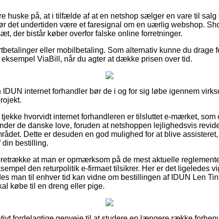
 huske på, at i tilfælde af at en netshop sælger en vare til salg
 bør det undertiden være et faresignal om en uærlig webshop. Sho
æt, der bistår køber overfor falske online forretninger.
ortbetalinger eller mobilbetaling. Som alternativ kunne du drage f
r eksempel ViaBill, når du agter at dække prisen over tid.
IDUN internet forhandler bør de i og for sig løbe igennem virk
rojekt.
at tjekke hvorvidt internet forhandleren er tilsluttet e-mærket, som
ender de danske love, foruden at netshoppen lejlighedsvis revide
mrådet. Dette er desuden en god mulighed for at blive assisteret
din bestilling.
foretrække at man er opmærksom på de mest aktuelle reglemente
empel den returpolitik e-firmaet tilsikrer. Her er det ligeledes vi
edes man til enhver tid kan vidne om bestillingen af IDUN Len 
l købe til en dreng eller pige.
lativt fordelagtige genveje til at studere en længere række forh