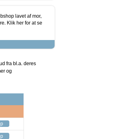
bshop lavet af mor,
. Klik her for at se
 fra bl.a. deres
mer og
op
op