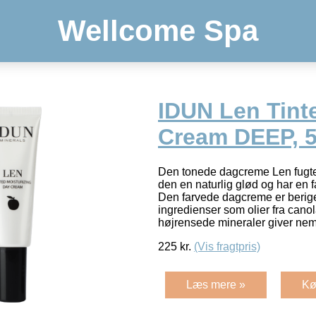
Wellcome Spa
IDUN Len Tint
Cream DEEP, 5
Den tonede dagcreme Len fugter
den en naturlig glød og har en f
Den farvede dagcreme er berig
ingredienser som olier fra cano
højrensede mineraler giver n
225
kr.
(Vis fragtpris)
Læs mere »
Kø