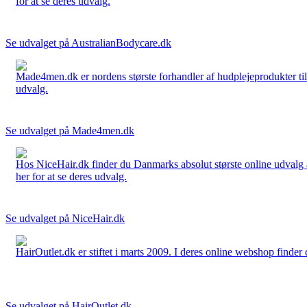
for at se deres udvalg.
Se udvalget på AustralianBodycare.dk
Made4men.dk er nordens største forhandler af hudplejeprodukter til 
udvalg.
Se udvalget på Made4men.dk
Hos NiceHair.dk finder du Danmarks absolut største online udvalg a
her for at se deres udvalg.
Se udvalget på NiceHair.dk
HairOutlet.dk er stiftet i marts 2009. I deres online webshop finder 
Se udvalget på HairOutlet.dk