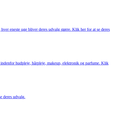
ver eneste uge bliver deres udvalg større. Klik her for at se deres
 indenfor hudpleje, hårpleje, makeup, elektronik og parfume. Klik
se deres udvalg.