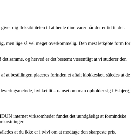
r dig fleksibiliteten til at hente dine varer når der er tid til det.
llig, men lige så vel meget overkommelig. Den mest letkøbte form for
 samme, og herved er det bestemt væsentligt at vi studerer den
at bestillingen placeres forinden et aftalt klokkeslæt, således at de
 leveringsmetode, hvilket tit – uanset om man opholder sig i Esbjerg,
e IDUN internet virksomheder fundet det uundgåeligt at formindske
omkostninger.
åledes at du ikke er i tvivl om at modtage den skarpeste pris.