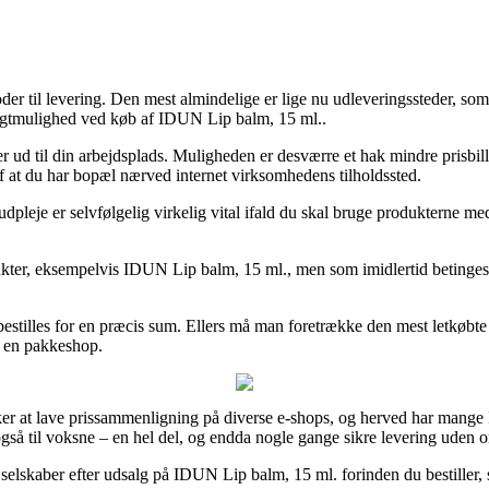
 til levering. Den mest almindelige er lige nu udleveringssteder, som give
ragtmulighed ved køb af IDUN Lip balm, 15 ml..
er ud til din arbejdsplads. Muligheden er desværre et hak mindre prisbi
af at du har bopæl nærved internet virksomhedens tilholdssted.
elvfølgelig virkelig vital ifald du skal bruge produkterne med det
ter, eksempelvis IDUN Lip balm, 15 ml., men som imidlertid betinges af 
 bestilles for en præcis sum. Ellers må man foretrække den mest letkøbte
il en pakkeshop.
sker at lave prissammenligning på diverse e-shops, og herved har mang
e også til voksne – en hel del, og endda nogle gange sikre levering uden 
 selskaber efter udsalg på IDUN Lip balm, 15 ml. forinden du bestiller, s