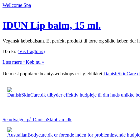
Wellcome Spa
IDUN Lip balm, 15 ml.
Vegansk læbebalsam. Et perfekt produkt til tørre og slidte læber, der h
105
kr.
(Vis fragtpris)
Læs mere »
Køb nu »
De mest populære beauty-webshops er i øjeblikket
DanishSkinCare.d
DanishSkinCare.dk tilbyder effektiv hudpleje til din huds unikke be
Se udvalget på DanishSkinCare.dk
AustralianBodycare.dk er førende inden for problemløsende hudplej