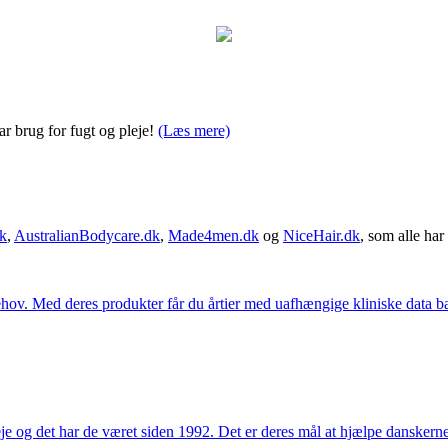
ar brug for fugt og pleje!
(Læs mere)
k
,
AustralianBodycare.dk
,
Made4men.dk
og
NiceHair.dk
, som alle har 
hov. Med deres produkter får du årtier med uafhængige kliniske data bag
e og det har de været siden 1992. Det er deres mål at hjælpe dansker