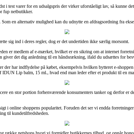
st i test varer for en udsalgspris der virker uforståeligt lav, så kunne d
r fup netbutikker.
. Som en alternativ mulighed kan du udnytte en afdragsordning fra ekse
tte sig ind i deres regler, dog er det undertiden ikke særlig morsomt.
n er medlem af e-mærket, hvilket er en sikring om at internet forretnin
 giver det dig anledning til en håndsrækning, ifald du udsættes for bes
ser der har indflydelse på købet, eksempelvis hvilken bytteret e-shoppen
 IDUN Lip balm, 15 ml., hvad end man leder efter et produkt til en ma
icere en stor portion forhenværende konsumenters tanker og derfor er d
dsigt i online shoppens popularitet. Foruden det ser vi endda forretninge
ing til kundetilfredsheden.
ng række netshops hvori vi formidler butikkernes tilbud, og opnår honor