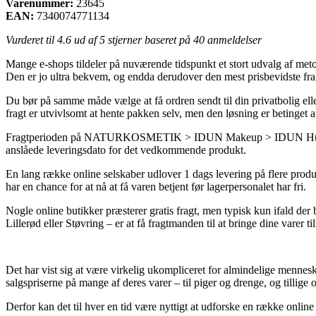
Varenummer:
23645
EAN:
7340074771134
Vurderet til
4.6
ud af 5 stjerner baseret på
40
anmeldelser
Mange e-shops tildeler på nuværende tidspunkt et stort udvalg af metoder
Den er jo ultra bekvem, og endda derudover den mest prisbevidste f
Du bør på samme måde vælge at få ordren sendt til din privatbolig ell
fragt er utvivlsomt at hente pakken selv, men den løsning er betinget 
Fragtperioden på NATURKOSMETIK > IDUN Makeup > IDUN Hudpleje er s
anslåede leveringsdato for det vedkommende produkt.
En lang række online selskaber udlover 1 dags levering på flere produk
har en chance for at nå at få varen betjent før lagerpersonalet har fri.
Nogle online butikker præsterer gratis fragt, men typisk kun ifald der
Lillerød eller Støvring – er at få fragtmanden til at bringe dine varer t
Det har vist sig at være virkelig ukompliceret for almindelige menne
salgspriserne på mange af deres varer – til piger og drenge, og tillig
Derfor kan det til hver en tid være nyttigt at udforske en række online