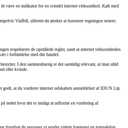
et tit være en indikator for en svindel internet virksomhed. Køb med
mpelvis ViaBill, såfremt du ønsker at honorere regningen senere.
gen respekterer de opstillede regler, samt at internet virksomheden
vær i forbindelse med din handel.
 benytter. I den sammenhæng er det samtidig relevant, at man altid
nd eller kvinde.
et godt, at du vurderer internet selskabets anmeldelser af IDUN Lip
r på nettet hvor det er muligt at udforme en vurdering af
ar forudsat de personer vi sender videre foretager en transaktion.