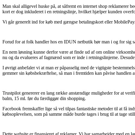
Man skal alligevel huske på, at såfremt en internet shop reklamerer bed
kort er dog inkluderet i en retningslinje, hvilket hjælper kunden overfo
Vi går generelt ind for køb med gængse betalingskort eller MobilePay
Forud for at folk handler hos en IDUN netbutik bør man i og for sig sæ
En nem løsning kunne derfor være at finde ud af om online virksomhede
nu og da evalueres af fagmænd som er inde i retningslinjerne. Desuden
I øvrigt anbefaler vi at man er påpasselig med de vigtigste bestemmel
gemmer sin købsbekræftelse, så man i fremtiden kan påvise handlen af
Trustpilot genererer en lang række anstændige muligheder for at verif
balm, 15 ml. før du færdiggør din shopping.
Facebook fremskaffer lige så vel tilpas fantastiske metoder til at få in
købsoplevelsen, som på samme måde burde tages i brug til at tage still
Dette website er finansieret af reklamer. Vi har samarbejder med en la