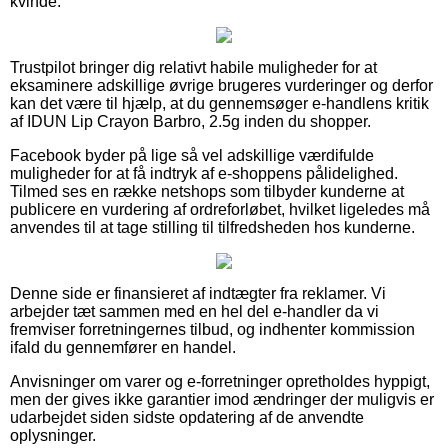
kvinde.
Trustpilot bringer dig relativt habile muligheder for at
eksaminere adskillige øvrige brugeres vurderinger og derfor
kan det være til hjælp, at du gennemsøger e-handlens kritik
af IDUN Lip Crayon Barbro, 2.5g inden du shopper.
Facebook byder på lige så vel adskillige værdifulde
muligheder for at få indtryk af e-shoppens pålidelighed.
Tilmed ses en række netshops som tilbyder kunderne at
publicere en vurdering af ordreforløbet, hvilket ligeledes må
anvendes til at tage stilling til tilfredsheden hos kunderne.
Denne side er finansieret af indtægter fra reklamer. Vi
arbejder tæt sammen med en hel del e-handler da vi
fremviser forretningernes tilbud, og indhenter kommission
ifald du gennemfører en handel.
Anvisninger om varer og e-forretninger opretholdes hyppigt,
men der gives ikke garantier imod ændringer der muligvis er
udarbejdet siden sidste opdatering af de anvendte
oplysninger.