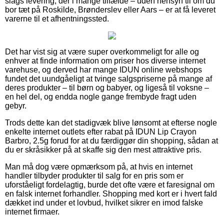
slags levering, der i mange tilfælde – uden hensyn til om du
bor tæt på Roskilde, Brønderslev eller Aars – er at få leveret
varerne til et afhentningssted.
Det har vist sig at være super overkommeligt for alle og
enhver at finde information om priser hos diverse internet
varehuse, og derved har mange IDUN online webshops
fundet det uundgåeligt at tvinge salgspriserne på mange af
deres produkter – til børn og babyer, og ligeså til voksne –
en hel del, og endda nogle gange frembyde fragt uden
gebyr.
Trods dette kan det stadigvæk blive lønsomt at efterse nogle
enkelte internet outlets efter rabat på IDUN Lip Crayon
Barbro, 2.5g forud for at du færdiggør din shopping, sådan at
du er skråsikker på at skaffe sig den mest attraktive pris.
Man må dog være opmærksom på, at hvis en internet
handler tilbyder produkter til salg for en pris som er
uforståeligt fordelagtig, burde det ofte være et faresignal om
en falsk internet forhandler. Shopping med kort er i hvert fald
dækket ind under et lovbud, hvilket sikrer en imod falske
internet firmaer.