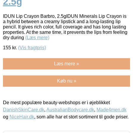
2.5g
IDUN Lip Crayon Barbro, 2.5gIDUN Minerals Lip Crayon is
a hybrid between a creamy lipstick and a long-lasting lip
pencil. It gives rich color, full coverage and has long lasting
properties. At the same time, it prevents the lips from feeling
dry during
(Læs mere)
155
kr.
(Vis fragtpris)
Læs mere »
Køb nu »
De mest populære beauty-webshops er i øjeblikket
DanishSkinCare.dk
,
AustralianBodycare.dk
,
Made4men.dk
og
NiceHair.dk
, som alle har et stort sortiment til gode priser.