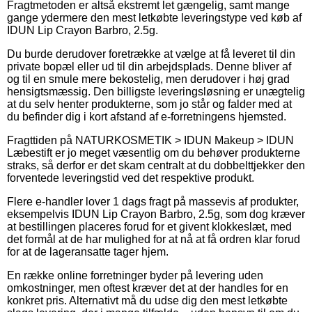
Fragtmetoden er altså ekstremt let gængelig, samt mange
gange ydermere den mest letkøbte leveringstype ved køb af
IDUN Lip Crayon Barbro, 2.5g.
Du burde derudover foretrække at vælge at få leveret til din
private bopæl eller ud til din arbejdsplads. Denne bliver af
og til en smule mere bekostelig, men derudover i høj grad
hensigtsmæssig. Den billigste leveringsløsning er unægtelig
at du selv henter produkterne, som jo står og falder med at
du befinder dig i kort afstand af e-forretningens hjemsted.
Fragttiden på NATURKOSMETIK > IDUN Makeup > IDUN
Læbestift er jo meget væsentlig om du behøver produkterne
straks, så derfor er det skam centralt at du dobbelttjekker den
forventede leveringstid ved det respektive produkt.
Flere e-handler lover 1 dags fragt på massevis af produkter,
eksempelvis IDUN Lip Crayon Barbro, 2.5g, som dog kræver
at bestillingen placeres forud for et givent klokkeslæt, med
det formål at de har mulighed for at nå at få ordren klar forud
for at de lageransatte tager hjem.
En række online forretninger byder på levering uden
omkostninger, men oftest kræver det at der handles for en
konkret pris. Alternativt må du udse dig den mest letkøbte