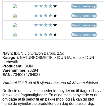
Besøg webshop
Besøg webshop
Besøg webshop
Besøg webshop
Navn:
IDUN Lip Crayon Barbro, 2.5g
Kategori:
NATURKOSMETIK > IDUN Makeup > IDUN
Læbestift
Producent:
IDUN
Varenummer:
26294
EAN:
7340074764037
Vurderet til
4.9
ud af 5 stjerner baseret på
32
anmeldelser
De fleste online virksomheder frembyder nu til dags et hav af
forskellige fragtmuligheder. En af de mest benyttede er nu
om dage at få sendt til en pakkeshop, og så kan du blot
hente de nyindkøbte produkter den dag der passer dig.