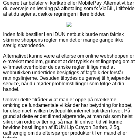
Generelt anbefaler vi kortkøb eller MobilePay. Alternativt bør
du overveje en løsning på afbetaling som fx ViaBill, i tilfælde
af at du agter at dække regningen i flere bidder.
Inden folk bestiller i en IDUN netbutik burde man faktisk
skimme shoppens regler, men det er mange gange ikke
særlig spændende.
Alternativet kunne være at efterse om online webshoppen er
e-mærket medlem, grundet at det typisk er et fingerpeg om at
e-firmaet overholder de danske regler, tillige med at
webbutikken undertiden besigtiges af fagfolk der forstår
retningslinjerne. Desuden tilbydes du genvej til hjælpende
service, når du møder problemstillinger som følge af din
handel.
Udover dette tilråder vi at man er oppe på mærkerne
omkring de fundamentale vilkår der har betydning for købet,
for eksempel hvilken byttepolitik internet butikken lover. På
grund af dette er det tilmed afgørende, at man når som helst
sikrer sin ordrekvittering, så man til enhver tid vil kunne
bevidne bestillingen af IDUN Lip Crayon Barbro, 2.5g,
uafhængig om du efterspørger produkter til en mand eller