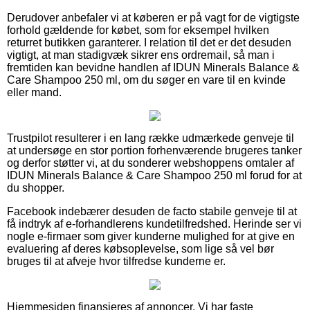
Derudover anbefaler vi at køberen er på vagt for de vigtigste
forhold gældende for købet, som for eksempel hvilken
returret butikken garanterer. I relation til det er det desuden
vigtigt, at man stadigvæk sikrer ens ordremail, så man i
fremtiden kan bevidne handlen af IDUN Minerals Balance &
Care Shampoo 250 ml, om du søger en vare til en kvinde
eller mand.
Trustpilot resulterer i en lang række udmærkede genveje til
at undersøge en stor portion forhenværende brugeres tanker
og derfor støtter vi, at du sonderer webshoppens omtaler af
IDUN Minerals Balance & Care Shampoo 250 ml forud for at
du shopper.
Facebook indebærer desuden de facto stabile genveje til at
få indtryk af e-forhandlerens kundetilfredshed. Herinde ser vi
nogle e-firmaer som giver kunderne mulighed for at give en
evaluering af deres købsoplevelse, som lige så vel bør
bruges til at afveje hvor tilfredse kunderne er.
Hjemmesiden finansieres af annoncer. Vi har faste