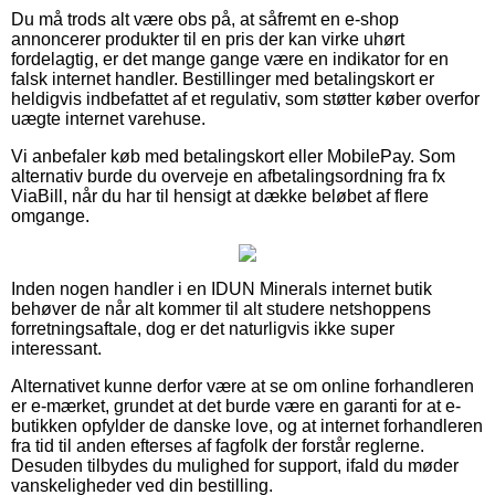
Du må trods alt være obs på, at såfremt en e-shop
annoncerer produkter til en pris der kan virke uhørt
fordelagtig, er det mange gange være en indikator for en
falsk internet handler. Bestillinger med betalingskort er
heldigvis indbefattet af et regulativ, som støtter køber overfor
uægte internet varehuse.
Vi anbefaler køb med betalingskort eller MobilePay. Som
alternativ burde du overveje en afbetalingsordning fra fx
ViaBill, når du har til hensigt at dække beløbet af flere
omgange.
Inden nogen handler i en IDUN Minerals internet butik
behøver de når alt kommer til alt studere netshoppens
forretningsaftale, dog er det naturligvis ikke super
interessant.
Alternativet kunne derfor være at se om online forhandleren
er e-mærket, grundet at det burde være en garanti for at e-
butikken opfylder de danske love, og at internet forhandleren
fra tid til anden efterses af fagfolk der forstår reglerne.
Desuden tilbydes du mulighed for support, ifald du møder
vanskeligheder ved din bestilling.