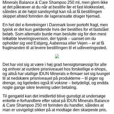
Minerals Balance & Care Shampoo 250 ml, men glem ikke
at det påkræver at du når at bestille før et fast klokkeslæt,
således at de højst sandsynligt kan nå at få bestillingen
skippet afsted forinden de lageransatte drager hjemad.
En hel del e-forretninger i Danmark lover portofri fragt, men
typisk er det kun gældende hvis der bestilles for et fastslået
beløb. Som alternativ burde man beslutte sig for den mest
letkøbte leveringsversion, der typisk – uanset om du
opholder sig ved Esbjerg, Aabenraa eller Vejen – er at få
fragtmanden til at levere bestillingen til et udleveringssted.
Det har vist sig at være i høj grad hensigtsmæssigt for alle
og enhver at vurdere prisniveauet hos forskellige e-shops,
og altså har utallige IDUN Minerals e-firmaer set sig tvunget
til at nedskære prisniveauet på produkterne – til piger og
drenge, og ligeledes også til voksne – betydeligt, og endda
nogle gange sikre levering uden betaling.
Til gengæld kan det imidlertid blive gunstigt at undersøge
enkelte e-forhandlere efter rabat på IDUN Minerals Balance
& Care Shampoo 250 ml forinden du handler, således at
man er usvigeligt sikker på at modtage den skarpeste pris.