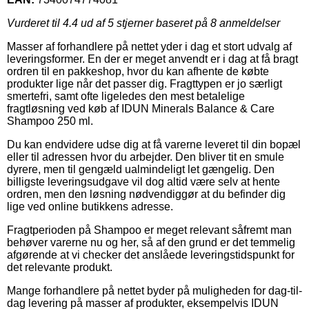
Vurderet til
4.4
ud af 5 stjerner baseret på
8
anmeldelser
Masser af forhandlere på nettet yder i dag et stort udvalg af
leveringsformer. En der er meget anvendt er i dag at få bragt
ordren til en pakkeshop, hvor du kan afhente de købte
produkter lige når det passer dig. Fragttypen er jo særligt
smertefri, samt ofte ligeledes den mest betalelige
fragtløsning ved køb af IDUN Minerals Balance & Care
Shampoo 250 ml.
Du kan endvidere udse dig at få varerne leveret til din bopæl
eller til adressen hvor du arbejder. Den bliver tit en smule
dyrere, men til gengæld ualmindeligt let gængelig. Den
billigste leveringsudgave vil dog altid være selv at hente
ordren, men den løsning nødvendiggør at du befinder dig
lige ved online butikkens adresse.
Fragtperioden på Shampoo er meget relevant såfremt man
behøver varerne nu og her, så af den grund er det temmelig
afgørende at vi checker det anslåede leveringstidspunkt for
det relevante produkt.
Mange forhandlere på nettet byder på muligheden for dag-til-
dag levering på masser af produkter, eksempelvis IDUN