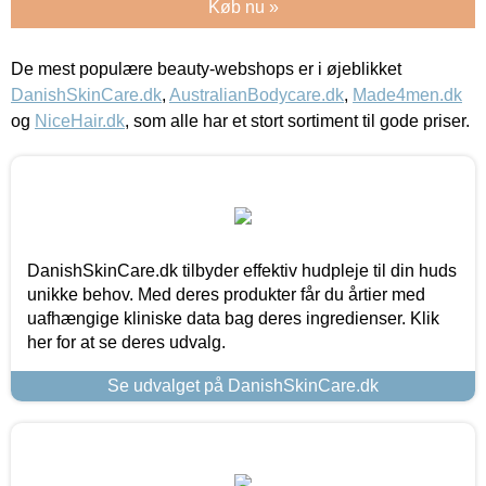
Køb nu »
De mest populære beauty-webshops er i øjeblikket
DanishSkinCare.dk
,
AustralianBodycare.dk
,
Made4men.dk
og
NiceHair.dk
, som alle har et stort sortiment til gode priser.
DanishSkinCare.dk tilbyder effektiv hudpleje til din huds
unikke behov. Med deres produkter får du årtier med
uafhængige kliniske data bag deres ingredienser. Klik
her for at se deres udvalg.
Se udvalget på DanishSkinCare.dk