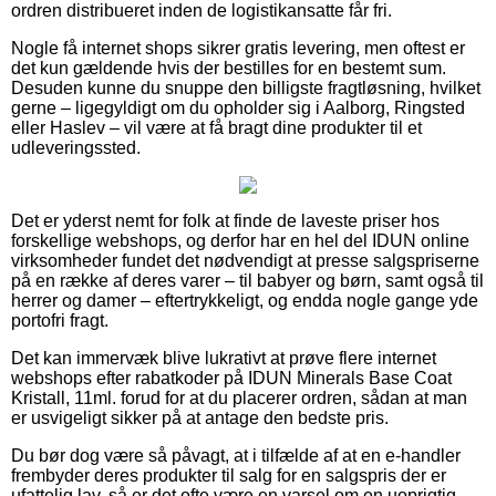
ordren distribueret inden de logistikansatte får fri.
Nogle få internet shops sikrer gratis levering, men oftest er
det kun gældende hvis der bestilles for en bestemt sum.
Desuden kunne du snuppe den billigste fragtløsning, hvilket
gerne – ligegyldigt om du opholder sig i Aalborg, Ringsted
eller Haslev – vil være at få bragt dine produkter til et
udleveringssted.
Det er yderst nemt for folk at finde de laveste priser hos
forskellige webshops, og derfor har en hel del IDUN online
virksomheder fundet det nødvendigt at presse salgspriserne
på en række af deres varer – til babyer og børn, samt også til
herrer og damer – eftertrykkeligt, og endda nogle gange yde
portofri fragt.
Det kan immervæk blive lukrativt at prøve flere internet
webshops efter rabatkoder på IDUN Minerals Base Coat
Kristall, 11ml. forud for at du placerer ordren, sådan at man
er usvigeligt sikker på at antage den bedste pris.
Du bør dog være så påvagt, at i tilfælde af at en e-handler
frembyder deres produkter til salg for en salgspris der er
ufattelig lav, så er det ofte være en varsel om en uoprigtig