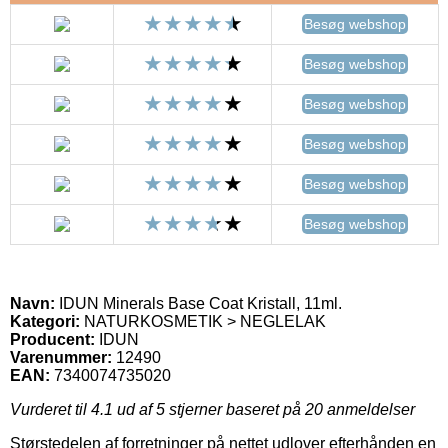
Besøg webshop
Besøg webshop
Besøg webshop
Besøg webshop
Besøg webshop
Besøg webshop
Navn:
IDUN Minerals Base Coat Kristall, 11ml.
Kategori:
NATURKOSMETIK > NEGLELAK
Producent:
IDUN
Varenummer:
12490
EAN:
7340074735020
Vurderet til
4.1
ud af 5 stjerner baseret på
20
anmeldelser
Størstedelen af forretninger på nettet udlover efterhånden en