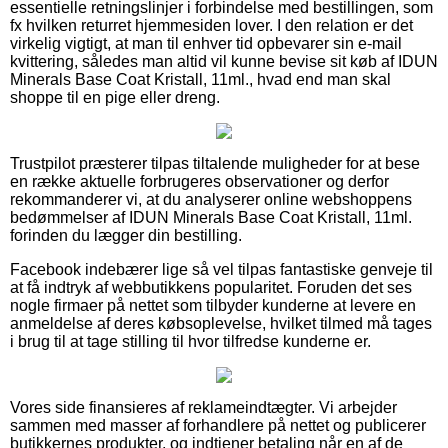
essentielle retningslinjer i forbindelse med bestillingen, som
fx hvilken returret hjemmesiden lover. I den relation er det
virkelig vigtigt, at man til enhver tid opbevarer sin e-mail
kvittering, således man altid vil kunne bevise sit køb af IDUN
Minerals Base Coat Kristall, 11ml., hvad end man skal
shoppe til en pige eller dreng.
Trustpilot præsterer tilpas tiltalende muligheder for at bese
en række aktuelle forbrugeres observationer og derfor
rekommanderer vi, at du analyserer online webshoppens
bedømmelser af IDUN Minerals Base Coat Kristall, 11ml.
forinden du lægger din bestilling.
Facebook indebærer lige så vel tilpas fantastiske genveje til
at få indtryk af webbutikkens popularitet. Foruden det ses
nogle firmaer på nettet som tilbyder kunderne at levere en
anmeldelse af deres købsoplevelse, hvilket tilmed må tages
i brug til at tage stilling til hvor tilfredse kunderne er.
Vores side finansieres af reklameindtægter. Vi arbejder
sammen med masser af forhandlere på nettet og publicerer
butikkernes produkter, og indtjener betaling når en af de