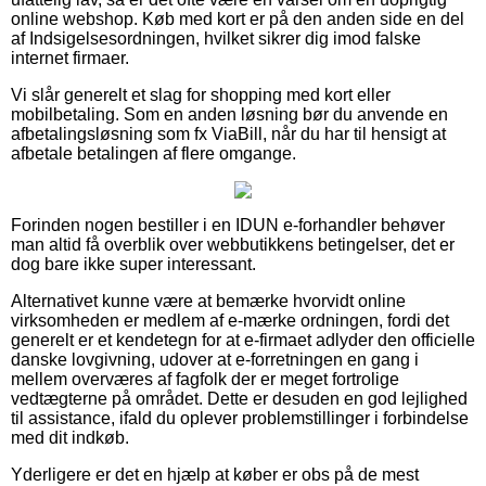
online webshop. Køb med kort er på den anden side en del
af Indsigelsesordningen, hvilket sikrer dig imod falske
internet firmaer.
Vi slår generelt et slag for shopping med kort eller
mobilbetaling. Som en anden løsning bør du anvende en
afbetalingsløsning som fx ViaBill, når du har til hensigt at
afbetale betalingen af flere omgange.
Forinden nogen bestiller i en IDUN e-forhandler behøver
man altid få overblik over webbutikkens betingelser, det er
dog bare ikke super interessant.
Alternativet kunne være at bemærke hvorvidt online
virksomheden er medlem af e-mærke ordningen, fordi det
generelt er et kendetegn for at e-firmaet adlyder den officielle
danske lovgivning, udover at e-forretningen en gang i
mellem overværes af fagfolk der er meget fortrolige
vedtægterne på området. Dette er desuden en god lejlighed
til assistance, ifald du oplever problemstillinger i forbindelse
med dit indkøb.
Yderligere er det en hjælp at køber er obs på de mest