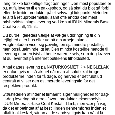
lang række forskellige fragtløsninger. Den mest populære er
p.t. at få leveret til en pakkeshop, og så skal du blot gå forbi
efter de købte produkter på et selvvalgt tidspunkt. Metoden
er altså ret uproblematisk, samt ofte endda den mest
prisbevidste slags levering ved køb af IDUN Minerals Base
Coat Kristall, 11ml..
Du burde ligeledes vælge at vælge udbringning til din
lejlighed eller hus eller ud på din arbejdsplads.
Fragtmetoden viser sig jævnligt en sjat mindre prisbillig,
men også ualmindeligt let. Den mindst kostelige metode til
levering er uden tvivl at hente varerne selv, som dog kræver
at du lever tæt på internet butikkens tilholdssted.
Antal dages levering på NATURKOSMETIK > NEGLELAK
er naturligvis ret så aktuel når man absolut skal bruge
produkterne inden for få dage, og herved er det fuldt ud
centralt at vi ser den estimerede leveringstid for det
respektive produkt.
Størstedelen af internet firmaer tilsiger muligheden for dag-
til-dag levering på deres favorit produkter, eksempelvis
IDUN Minerals Base Coat Kristall, 11ml., men vær på vagt
da det er betinget af at bestillingen gennemføres inden et
aftalt klokkeslæt, sådan at de sandsynligvis kan nå at få