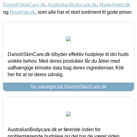
DanishSkinCare.dk
,
AustralianBodycare.dk
,
Made4men.dk
og
NiceHair.dk
, som alle har et stort sortiment til gode priser.
DanishSkinCare.dk tilbyder effektiv hudpleje til din huds
unikke behov. Med deres produkter får du årtier med
uafhængige kliniske data bag deres ingredienser. Klik
her for at se deres udvalg.
Se udvalget på DanishSkinCare.dk
AustralianBodycare.dk er førende inden for
problemløsende hudpleje og det har de været siden