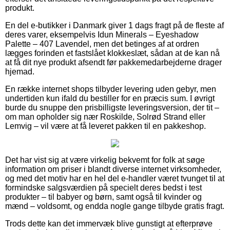
produkt.
En del e-butikker i Danmark giver 1 dags fragt på de fleste af
deres varer, eksempelvis Idun Minerals – Eyeshadow
Palette – 407 Lavendel, men det betinges af at ordren
lægges forinden et fastslået klokkeslæt, sådan at de kan nå
at få dit nye produkt afsendt før pakkemedarbejderne drager
hjemad.
En række internet shops tilbyder levering uden gebyr, men
undertiden kun ifald du bestiller for en præcis sum. I øvrigt
burde du snuppe den prisbilligste leveringsversion, der tit –
om man opholder sig nær Roskilde, Solrød Strand eller
Lemvig – vil være at få leveret pakken til en pakkeshop.
Det har vist sig at være virkelig bekvemt for folk at søge
information om priser i blandt diverse internet virksomheder,
og med det motiv har en hel del e-handler været tvunget til at
formindske salgsværdien på specielt deres bedst i test
produkter – til babyer og børn, samt også til kvinder og
mænd – voldsomt, og endda nogle gange tilbyde gratis fragt.
Trods dette kan det immervæk blive gunstigt at efterprøve