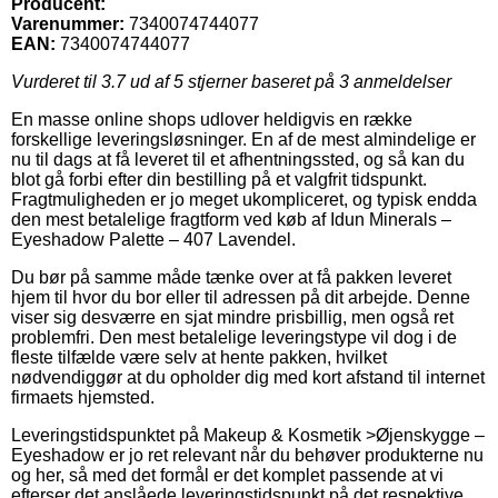
Producent:
Varenummer:
7340074744077
EAN:
7340074744077
Vurderet til
3.7
ud af 5 stjerner baseret på
3
anmeldelser
En masse online shops udlover heldigvis en række
forskellige leveringsløsninger. En af de mest almindelige er
nu til dags at få leveret til et afhentningssted, og så kan du
blot gå forbi efter din bestilling på et valgfrit tidspunkt.
Fragtmuligheden er jo meget ukompliceret, og typisk endda
den mest betalelige fragtform ved køb af Idun Minerals –
Eyeshadow Palette – 407 Lavendel.
Du bør på samme måde tænke over at få pakken leveret
hjem til hvor du bor eller til adressen på dit arbejde. Denne
viser sig desværre en sjat mindre prisbillig, men også ret
problemfri. Den mest betalelige leveringstype vil dog i de
fleste tilfælde være selv at hente pakken, hvilket
nødvendiggør at du opholder dig med kort afstand til internet
firmaets hjemsted.
Leveringstidspunktet på Makeup & Kosmetik >Øjenskygge –
Eyeshadow er jo ret relevant når du behøver produkterne nu
og her, så med det formål er det komplet passende at vi
efterser det anslåede leveringstidspunkt på det respektive