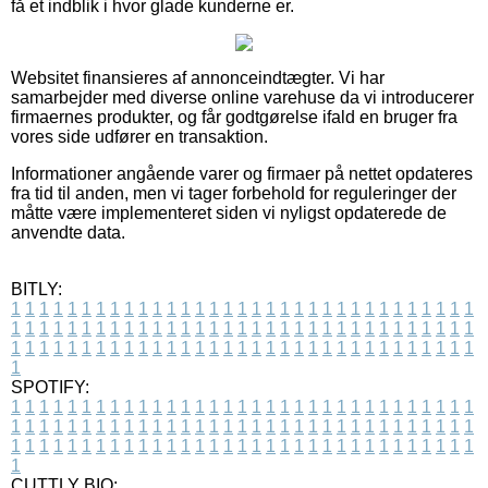
få et indblik i hvor glade kunderne er.
Websitet finansieres af annonceindtægter. Vi har
samarbejder med diverse online varehuse da vi introducerer
firmaernes produkter, og får godtgørelse ifald en bruger fra
vores side udfører en transaktion.
Informationer angående varer og firmaer på nettet opdateres
fra tid til anden, men vi tager forbehold for reguleringer der
måtte være implementeret siden vi nyligst opdaterede de
anvendte data.
BITLY:
1
1
1
1
1
1
1
1
1
1
1
1
1
1
1
1
1
1
1
1
1
1
1
1
1
1
1
1
1
1
1
1
1
1
1
1
1
1
1
1
1
1
1
1
1
1
1
1
1
1
1
1
1
1
1
1
1
1
1
1
1
1
1
1
1
1
1
1
1
1
1
1
1
1
1
1
1
1
1
1
1
1
1
1
1
1
1
1
1
1
1
1
1
1
1
1
1
1
1
1
SPOTIFY:
1
1
1
1
1
1
1
1
1
1
1
1
1
1
1
1
1
1
1
1
1
1
1
1
1
1
1
1
1
1
1
1
1
1
1
1
1
1
1
1
1
1
1
1
1
1
1
1
1
1
1
1
1
1
1
1
1
1
1
1
1
1
1
1
1
1
1
1
1
1
1
1
1
1
1
1
1
1
1
1
1
1
1
1
1
1
1
1
1
1
1
1
1
1
1
1
1
1
1
1
CUTTLY BIO: