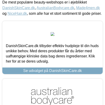
De mest populære beauty-webshops er i øjeblikket
DanishSkinCare.dk
,
AustralianBodycare.dk
,
Made4men.dk
og
NiceHair.dk
, som alle har et stort sortiment til gode priser.
DanishSkinCare.dk tilbyder effektiv hudpleje til din huds
unikke behov. Med deres produkter får du årtier med
uafhængige kliniske data bag deres ingredienser. Klik
her for at se deres udvalg.
Se udvalget på DanishSkinCare.dk