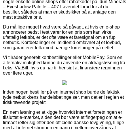
nogle enkelte online shops efter rabatkoder på Idun Minerals
– Eyeshadow Palette – 407 Lavendel forud for at du
bestiller, således at man er skudsikker på at antage den
mest attraktive pris.
Du må lige meget hvad være så påvagt, at hvis en e-shop
annoncerer bedst i test varer for en pris som kan virke
ufattelig letkøbt, er det ofte være et faresignal om en fup
netbutik. Kortbetalinger er imidlertid omfavnet af et lovbud,
som garanterer folk imod uærlige forretninger på nettet.
Vi tilråder generelt kortbestillinger eller MobilePay. Som en
alternativ mulighed kunne du anvende en afdragsløsning fra
f.eks. ViaBill, hvis du har til hensigt at finansiere regningen
over flere uger.
Inden nogen bestiller på en internet shop burde de faktisk
tyde netbutikkens handelsbetingelser, men det er i reglen et
tidskrævende projekt.
En nem løsning er at kigge hvorvidt internet forretningen er
tilsluttet e-mærket, siden det bør være et fingerpeg om at e-
firmaet retter sig efter den officielle danske lovgivning, tillige
med at internet shoppen en gang i mellem overvåges af