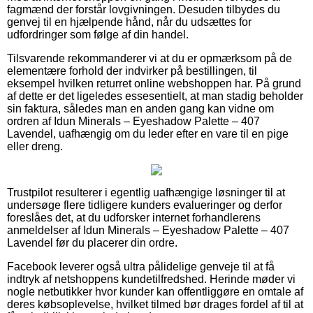
fagmænd der forstår lovgivningen. Desuden tilbydes du
genvej til en hjælpende hånd, når du udsættes for
udfordringer som følge af din handel.
Tilsvarende rekommanderer vi at du er opmærksom på de
elementære forhold der indvirker på bestillingen, til
eksempel hvilken returret online webshoppen har. På grund
af dette er det ligeledes essesentielt, at man stadig beholder
sin faktura, således man en anden gang kan vidne om
ordren af Idun Minerals – Eyeshadow Palette – 407
Lavendel, uafhængig om du leder efter en vare til en pige
eller dreng.
Trustpilot resulterer i egentlig uafhængige løsninger til at
undersøge flere tidligere kunders evalueringer og derfor
foreslåes det, at du udforsker internet forhandlerens
anmeldelser af Idun Minerals – Eyeshadow Palette – 407
Lavendel før du placerer din ordre.
Facebook leverer også ultra pålidelige genveje til at få
indtryk af netshoppens kundetilfredshed. Herinde møder vi
nogle netbutikker hvor kunder kan offentliggøre en omtale af
deres købsoplevelse, hvilket tilmed bør drages fordel af til at