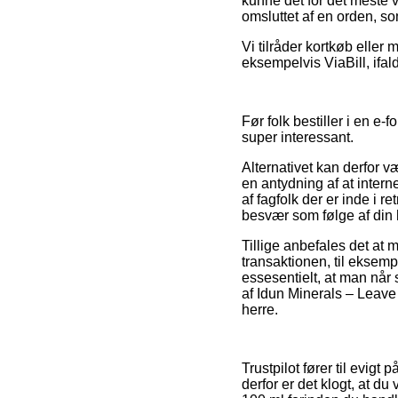
kunne det for det meste 
omsluttet af en orden, s
Vi tilråder kortkøb eller
eksempelvis ViaBill, ifal
Før folk bestiller i en e
super interessant.
Alternativet kan derfor 
en antydning af at inter
af fagfolk der er inde i r
besvær som følge af din 
Tillige anbefales det at
transaktionen, til eksem
essesentielt, at man når 
af Idun Minerals – Leave 
herre.
Trustpilot fører til evig
derfor er det klogt, at du