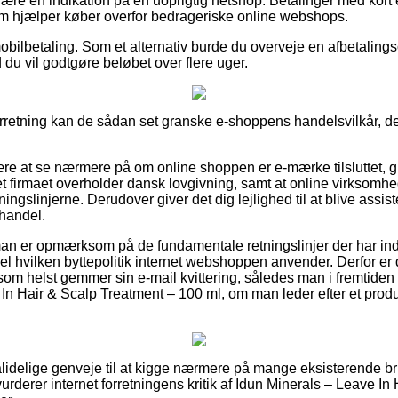
være en indikation på en uoprigtig netshop. Betalinger med kort 
om hjælper køber overfor bedrageriske online webshops.
 mobilbetaling. Som et alternativ burde du overveje en afbetalin
d du vil godtgøre beløbet over flere uger.
-forretning kan de sådan set granske e-shoppens handelsvilkår, de
være at se nærmere på om online shoppen er e-mærke tilsluttet, g
net firmaet overholder dansk lovgivning, samt at online virksomh
etningslinjerne. Derudover giver det dig lejlighed til at blive assis
handel.
 man er opmærksom på de fundamentale retningslinjer der har in
pel hvilken byttepolitik internet webshoppen anvender. Derfor 
som helst gemmer sin e-mail kvittering, således man i fremtiden
In Hair & Scalp Treatment – 100 ml, om man leder efter et produk
t pålidelige genveje til at kigge nærmere på mange eksisterende 
 vurderer internet forretningens kritik af Idun Minerals – Leave I