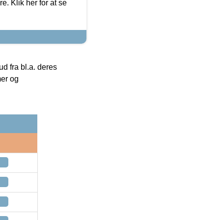
. Klik her for at se
 fra bl.a. deres
mer og