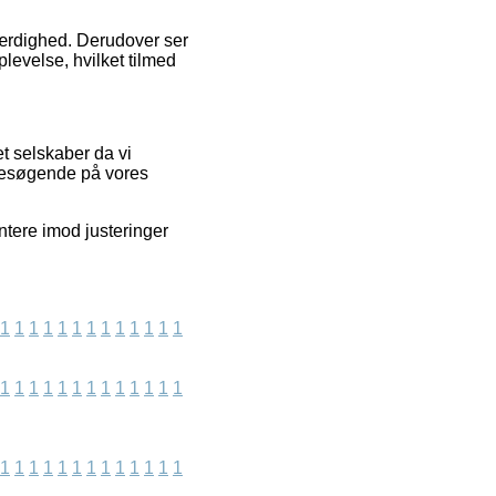
oværdighed. Derudover ser
levelse, hvilket tilmed
t selskaber da vi
 besøgende på vores
ntere imod justeringer
1
1
1
1
1
1
1
1
1
1
1
1
1
1
1
1
1
1
1
1
1
1
1
1
1
1
1
1
1
1
1
1
1
1
1
1
1
1
1