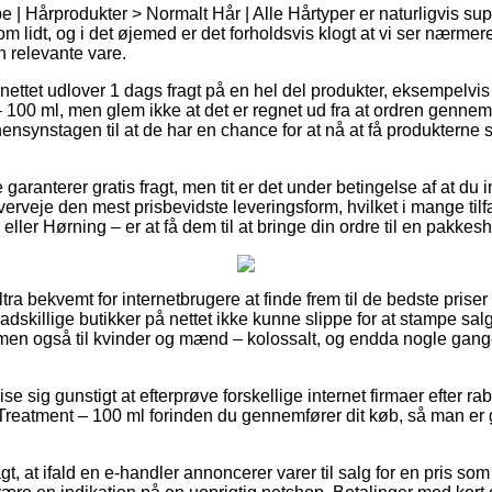
| Hårprodukter > Normalt Hår | Alle Hårtyper er naturligvis super 
 lidt, og i det øjemed er det forholdsvis klogt at vi ser nærmer
n relevante vare.
nettet udlover 1 dags fragt på en hel del produkter, eksempelvi
 100 ml, men glem ikke at det er regnet ud fra at ordren gennemf
ensynstagen til at de har en chance for at nå at få produkterne s
 garanterer gratis fragt, men tit er det under betingelse af at du 
verveje den mest prisbevidste leveringsform, hvilket i mange til
ler Hørning – er at få dem til at bringe din ordre til en pakkes
ltra bekvemt for internetbrugere at finde frem til de bedste priser 
 adskillige butikker på nettet ikke kunne slippe for at stampe s
n, men også til kvinder og mænd – kolossalt, og endda nogle gang
 sig gunstigt at efterprøve forskellige internet firmaer efter r
Treatment – 100 ml forinden du gennemfører dit køb, så man er 
, at ifald en e-handler annoncerer varer til salg for en pris som