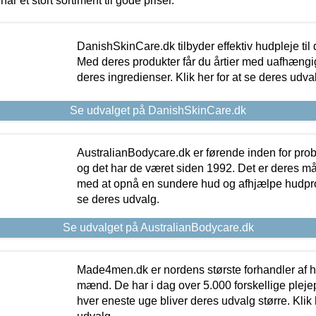
har et stort sortiment til gode priser.
DanishSkinCare.dk tilbyder effektiv hudpleje til
Med deres produkter får du årtier med uafhængi
deres ingredienser. Klik her for at se deres udva
Se udvalget på DanishSkinCare.dk
AustralianBodycare.dk er førende inden for pr
og det har de været siden 1992. Det er deres m
med at opnå en sundere hud og afhjælpe hudprob
se deres udvalg.
Se udvalget på AustralianBodycare.dk
Made4men.dk er nordens største forhandler af hu
mænd. De har i dag over 5.000 forskellige pleje
hver eneste uge bliver deres udvalg større. Klik 