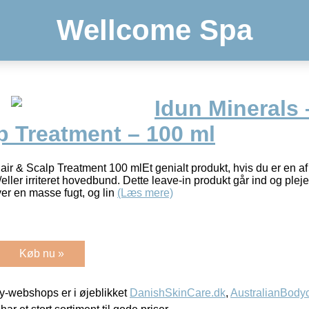
Wellcome Spa
Idun Minerals 
p Treatment – 100 ml
air & Scalp Treatment 100 mlEt genialt produkt, hvis du er en a
ller irriteret hovedbund. Dette leave-in produkt går ind og plej
er en masse fugt, og lin
(Læs mere)
Køb nu »
-webshops er i øjeblikket
DanishSkinCare.dk
,
AustralianBody