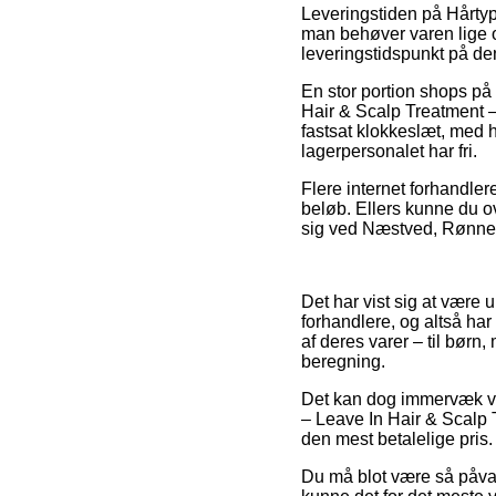
Leveringstiden på Hårtype 
man behøver varen lige om
leveringstidspunkt på de
En stor portion shops på 
Hair & Scalp Treatment –
fastsat klokkeslæt, med h
lagerpersonalet har fri.
Flere internet forhandlere
beløb. Ellers kunne du o
sig ved Næstved, Rønne el
Det har vist sig at være u
forhandlere, og altså har
af deres varer – til bør
beregning.
Det kan dog immervæk vise
– Leave In Hair & Scalp 
den mest betalelige pris.
Du må blot være så påvagt