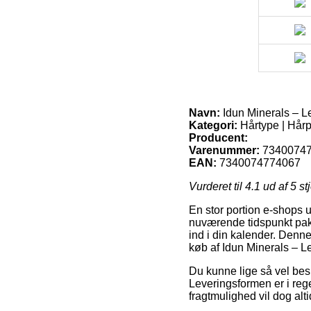
Navn:
Idun Minerals – L
Kategori:
Hårtype | Hårp
Producent:
Varenummer:
7340074
EAN:
7340074774067
Vurderet til
4.1
ud af 5 st
En stor portion e-shops 
nuværende tidspunkt pakke
ind i din kalender. Denn
køb af Idun Minerals – L
Du kunne lige så vel beslu
Leveringsformen er i reg
fragtmulighed vil dog alt