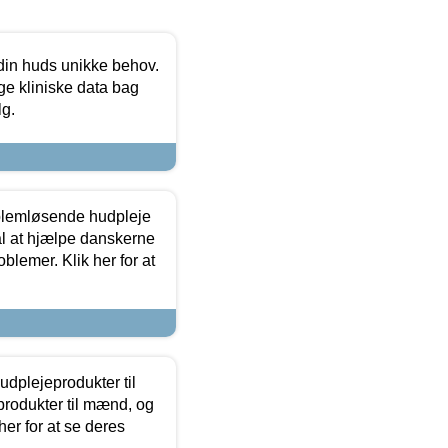
 din huds unikke behov.
ge kliniske data bag
lg.
oblemløsende hudpleje
ål at hjælpe danskerne
lemer. Klik her for at
dplejeprodukter til
produkter til mænd, og
her for at se deres