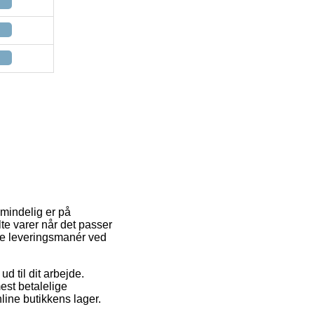
lmindelig er på
te varer når det passer
ige leveringsmanér ved
d til dit arbejde.
est betalelige
line butikkens lager.