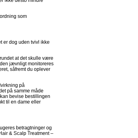
er ikke desto mindre
gsordning som
t er dog uden tvivl ikke
rundet at det skulle være
eden jævnligt monitoreres
teret, såfremt du oplever
dvirkning på
er det på samme måde
 kan bevise bestillingen
t til en dame eller
brugeres betragtninger og
n Hair & Scalp Treatment –