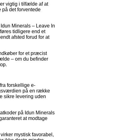
vigtig i tilfælde af at
e på det forventede
s Idun Minerals – Leave In
øres tidligere end et
endt afsted forud for at
indkøber for et præcist
fælde – om du befinder
hop.
fra forskellige e-
algsværdien på en række
e sikre levering uden
abatkoder på Idun Minerals
garanteret at modtage
 virker mystisk favorabel,