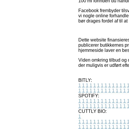
100 ml forinden du handl
Facebook frembyder tilsva
vi nogle online forhandle
bør drages fordel af til 
Dette website finansiere
publicerer butikkernes p
hjemmeside laver en best
Viden omkring tilbud og 
der muligvis er udført ef
BITLY:
1
1
1
1
1
1
1
1
1
1
1
1
1
1
1
1
1
1
1
1
1
1
1
1
1
1
SPOTIFY:
1
1
1
1
1
1
1
1
1
1
1
1
1
1
1
1
1
1
1
1
1
1
1
1
1
1
CUTTLY BIO:
1
1
1
1
1
1
1
1
1
1
1
1
1
1
1
1
1
1
1
1
1
1
1
1
1
1
1