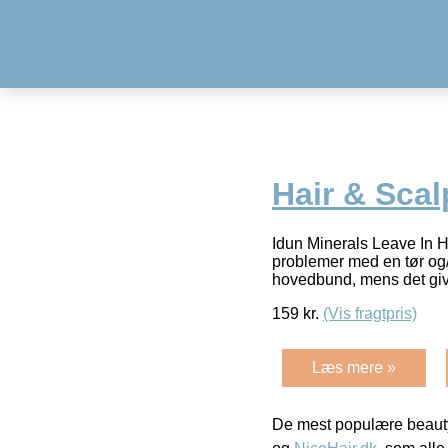
Hair & Scal
Idun Minerals Leave In H
problemer med en tør og/e
hovedbund, mens det giv
159
kr.
(Vis fragtpris)
Læs mere »
De mest populære beauty