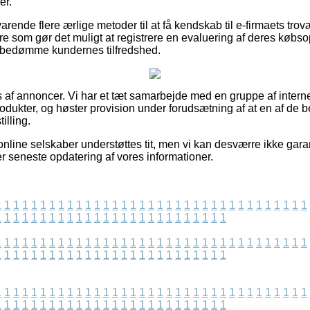
er.
rende flere ærlige metoder til at få kendskab til e-firmaets tr
re som gør det muligt at registrere en evaluering af deres købsop
at bedømme kundernes tilfredshed.
s af annoncer. Vi har et tæt samarbejde med en gruppe af interne
rodukter, og høster provision under forudsætning af at en af de
illing.
online selskaber understøttes tit, men vi kan desværre ikke gara
ter seneste opdatering af vores informationer.
1
1
1
1
1
1
1
1
1
1
1
1
1
1
1
1
1
1
1
1
1
1
1
1
1
1
1
1
1
1
1
1
1
1
1
1
1
1
1
1
1
1
1
1
1
1
1
1
1
1
1
1
1
1
1
1
1
1
1
1
1
1
1
1
1
1
1
1
1
1
1
1
1
1
1
1
1
1
1
1
1
1
1
1
1
1
1
1
1
1
1
1
1
1
1
1
1
1
1
1
1
1
1
1
1
1
1
1
1
1
1
1
1
1
1
1
1
1
1
1
1
1
1
1
1
1
1
1
1
1
1
1
1
1
1
1
1
1
1
1
1
1
1
1
1
1
1
1
1
1
1
1
1
1
1
1
1
1
1
1
1
1
1
1
1
1
1
1
1
1
1
1
1
1
1
1
1
1
1
1
1
1
1