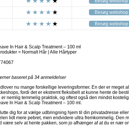
Besøg webshop
Besøg webshop
Besøg webshop
eave In Hair & Scalp Treatment – 100 ml
rodukter > Normalt Hår | Alle Hårtyper
774067
jerner baseret på
34
anmeldelser
udlover nu mange forskellige leveringsformer. En der er meget a
shops, fordi det er ekstremt fleksibelt at kunne hente de bestil
e er nemlig temmelig praktisk, og oftest også den mindst kostel
eave In Hair & Scalp Treatment – 100 ml.
tte dig for at vælge udbringning hjem til din privatadresse eller u
elen lidt mere pebret, men endvidere ultra fremkommelig. Den m
id være selv at hente pakken, som jo afhænger af at du er nær on