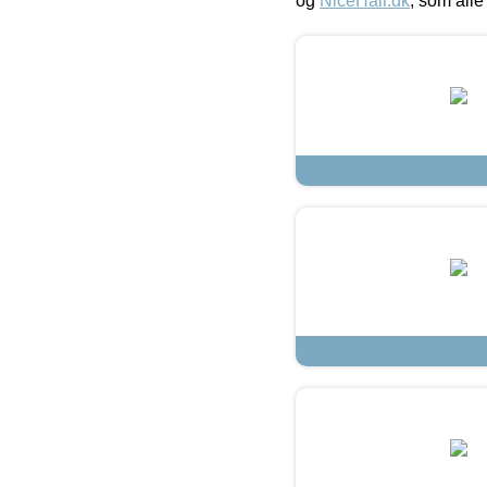
og
NiceHair.dk
, som alle 