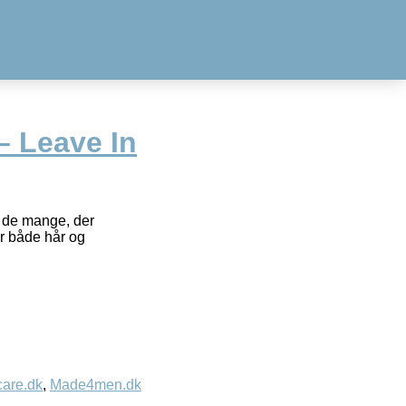
– Leave In
f de mange, der
er både hår og
care.dk
,
Made4men.dk