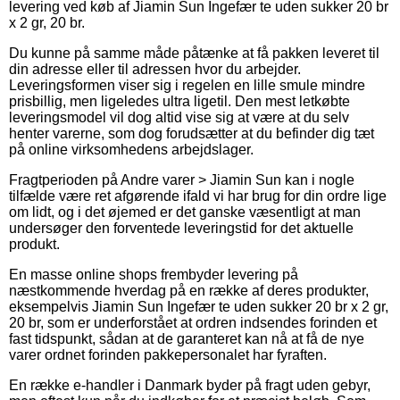
levering ved køb af Jiamin Sun Ingefær te uden sukker 20 br
x 2 gr, 20 br.
Du kunne på samme måde påtænke at få pakken leveret til
din adresse eller til adressen hvor du arbejder.
Leveringsformen viser sig i regelen en lille smule mindre
prisbillig, men ligeledes ultra ligetil. Den mest letkøbte
leveringsmodel vil dog altid vise sig at være at du selv
henter varerne, som dog forudsætter at du befinder dig tæt
på online virksomhedens arbejdslager.
Fragtperioden på Andre varer > Jiamin Sun kan i nogle
tilfælde være ret afgørende ifald vi har brug for din ordre lige
om lidt, og i det øjemed er det ganske væsentligt at man
undersøger den forventede leveringstid for det aktuelle
produkt.
En masse online shops frembyder levering på
næstkommende hverdag på en række af deres produkter,
eksempelvis Jiamin Sun Ingefær te uden sukker 20 br x 2 gr,
20 br, som er underforstået at ordren indsendes forinden et
fast tidspunkt, sådan at de garanteret kan nå at få de nye
varer ordnet forinden pakkepersonalet har fyraften.
En række e-handler i Danmark byder på fragt uden gebyr,