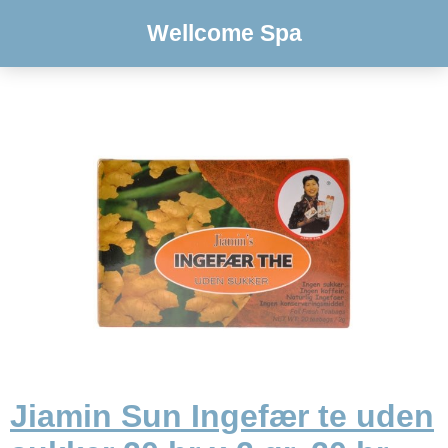
Wellcome Spa
Jiamin Sun Ingefær te uden