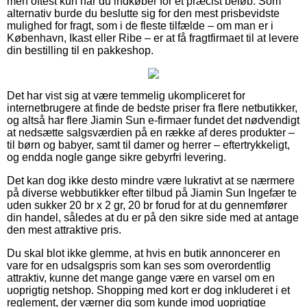
men oftest kun når du indkøber for et præcist beløb. Som
alternativ burde du beslutte sig for den mest prisbevidste
mulighed for fragt, som i de fleste tilfælde – om man er i
København, Ikast eller Ribe – er at få fragtfirmaet til at levere
din bestilling til en pakkeshop.
Det har vist sig at være temmelig ukompliceret for
internetbrugere at finde de bedste priser fra flere netbutikker,
og altså har flere Jiamin Sun e-firmaer fundet det nødvendigt
at nedsætte salgsværdien på en række af deres produkter –
til børn og babyer, samt til damer og herrer – eftertrykkeligt,
og endda nogle gange sikre gebyrfri levering.
Det kan dog ikke desto mindre være lukrativt at se nærmere
på diverse webbutikker efter tilbud på Jiamin Sun Ingefær te
uden sukker 20 br x 2 gr, 20 br forud for at du gennemfører
din handel, således at du er på den sikre side med at antage
den mest attraktive pris.
Du skal blot ikke glemme, at hvis en butik annoncerer en
vare for en udsalgspris som kan ses som overordentlig
attraktiv, kunne det mange gange være en varsel om en
uoprigtig netshop. Shopping med kort er dog inkluderet i et
reglement, der værner dig som kunde imod uoprigtige