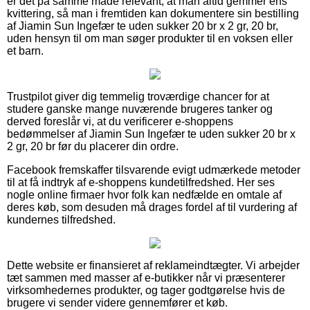
er det på samme måde relevant, at man altid gemmer ens
kvittering, så man i fremtiden kan dokumentere sin bestilling
af Jiamin Sun Ingefær te uden sukker 20 br x 2 gr, 20 br,
uden hensyn til om man søger produkter til en voksen eller
et barn.
Trustpilot giver dig temmelig troværdige chancer for at
studere ganske mange nuværende brugeres tanker og
derved foreslår vi, at du verificerer e-shoppens
bedømmelser af Jiamin Sun Ingefær te uden sukker 20 br x
2 gr, 20 br før du placerer din ordre.
Facebook fremskaffer tilsvarende evigt udmærkede metoder
til at få indtryk af e-shoppens kundetilfredshed. Her ses
nogle online firmaer hvor folk kan nedfælde en omtale af
deres køb, som desuden må drages fordel af til vurdering af
kundernes tilfredshed.
Dette website er finansieret af reklameindtægter. Vi arbejder
tæt sammen med masser af e-butikker når vi præsenterer
virksomhedernes produkter, og tager godtgørelse hvis de
brugere vi sender videre gennemfører et køb.