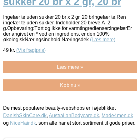
sukker 20 br x 2 gr, 20 br
Ingefær te uden sukker 20 br x 2 gr, 20 brIngefær te.Ren
ingefær te uden sukker. Indeholder 20 breve Ã 2
g.Opbevaring:Tørt og ikke for varmtIngredienser:IngefærEr
der angivet en * ved en ingrediens, er den 100%
økologiskNæringsindhold:Næringsdek
(Læs mere)
49
kr.
(Vis fragtpris)
Læs mere »
Køb nu »
De mest populære beauty-webshops er i øjeblikket
DanishSkinCare.dk
,
AustralianBodycare.dk
,
Made4men.dk
og
NiceHair.dk
, som alle har et stort sortiment til gode priser.