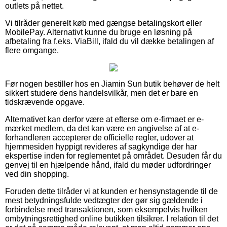
outlets på nettet.
Vi tilråder generelt køb med gængse betalingskort eller
MobilePay. Alternativt kunne du bruge en løsning på
afbetaling fra f.eks. ViaBill, ifald du vil dække betalingen af
flere omgange.
Før nogen bestiller hos en Jiamin Sun butik behøver de helt
sikkert studere dens handelsvilkår, men det er bare en
tidskrævende opgave.
Alternativet kan derfor være at efterse om e-firmaet er e-
mærket medlem, da det kan være en angivelse af at e-
forhandleren accepterer de officielle regler, udover at
hjemmesiden hyppigt revideres af sagkyndige der har
ekspertise inden for reglementet på området. Desuden får du
genvej til en hjælpende hånd, ifald du møder udfordringer
ved din shopping.
Foruden dette tilråder vi at kunden er hensynstagende til de
mest betydningsfulde vedtægter der gør sig gældende i
forbindelse med transaktionen, som eksempelvis hvilken
ombytningsrettighed online butikken tilsikrer. I relation til det