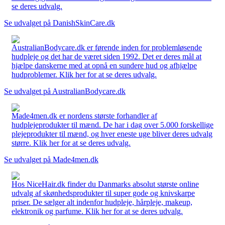
se deres udvalg.
Se udvalget på DanishSkinCare.dk
AustralianBodycare.dk er førende inden for problemløsende
hudpleje og det har de været siden 1992. Det er deres mål at
hjælpe danskerne med at opnå en sundere hud og afhjælpe
hudproblemer. Klik her for at se deres udvalg.
Se udvalget på AustralianBodycare.dk
Made4men.dk er nordens største forhandler af
hudplejeprodukter til mænd. De har i dag over 5.000 forskellige
plejeprodukter til mænd, og hver eneste uge bliver deres udvalg
større. Klik her for at se deres udvalg.
Se udvalget på Made4men.dk
Hos NiceHair.dk finder du Danmarks absolut største online
udvalg af skønhedsprodukter til super gode og knivskarpe
priser. De sælger alt indenfor hudpleje, hårpleje, makeup,
elektronik og parfume. Klik her for at se deres udvalg.