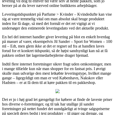
levering vil dog til enhver tid være selv at hente pakken, som jo
beroer på at du lever nærved online butikkens arbejdslager.
Leveringstidspunktet på Parfume > Kvinder – Kvindedufte kan vise
sig at være temmelig vital om man absolut skal bruge produktet
inden for få dage, så med det formål er det ret vigtigt at vi
undersøger den estimerede leveringsdato ved det aktuelle produkt.
En hel del internet handler giver levering på blot en enkelt hverdag
på masser af varer, eksempelvis Jil Sander – Sport for Women – 100
ml – Edt, men glem ikke at det er regnet ud fra at handlen laves
forud for et konkret tidspunkt, så de højst sandsynligt kan nå at få
pakken ordnet før lagermedarbejderne drager hjemad.
Indtil flere internet forretninger sikrer fragt uden omkostninger, men
i mange tilfælde kun når man shopper for en fastsat pris. I øvrigt
skulle man udvælge den mest letkøbte leveringstype, hvilket mange
gange – ligegyldigt om man er ved København, Nakskov eller
Hadsten – er at få dem til at køre pakken til en pakkeshop.
Det er jo i høj grad let gængeligt for købere at finde de laveste priser
hos diverse e-forretninger, og til tak har utallige jil sander
forretninger på nettet fundet det uundgåeligt at tvinge salgspriserne
på specielt deres bedst i test produkter – til piger og drenge, og