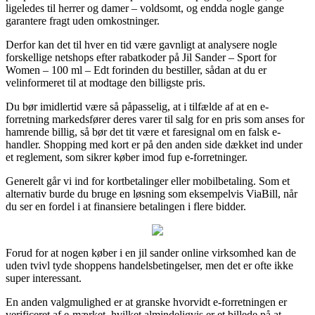
ligeledes til herrer og damer – voldsomt, og endda nogle gange
garantere fragt uden omkostninger.
Derfor kan det til hver en tid være gavnligt at analysere nogle
forskellige netshops efter rabatkoder på Jil Sander – Sport for
Women – 100 ml – Edt forinden du bestiller, sådan at du er
velinformeret til at modtage den billigste pris.
Du bør imidlertid være så påpasselig, at i tilfælde af at en e-
forretning markedsfører deres varer til salg for en pris som anses for
hamrende billig, så bør det tit være et faresignal om en falsk e-
handler. Shopping med kort er på den anden side dækket ind under
et reglement, som sikrer køber imod fup e-forretninger.
Generelt går vi ind for kortbetalinger eller mobilbetaling. Som et
alternativ burde du bruge en løsning som eksempelvis ViaBill, når
du ser en fordel i at finansiere betalingen i flere bidder.
Forud for at nogen køber i en jil sander online virksomhed kan de
uden tvivl tyde shoppens handelsbetingelser, men det er ofte ikke
super interessant.
En anden valgmulighed er at granske hvorvidt e-forretningen er
verificeret af e-mærket, hvilket almindeligvis er et billede på at