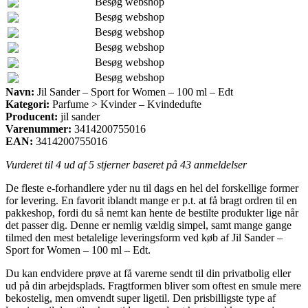
Besøg webshop
Besøg webshop
Besøg webshop
Besøg webshop
Besøg webshop
Besøg webshop
Navn:
Jil Sander – Sport for Women – 100 ml – Edt
Kategori:
Parfume > Kvinder – Kvindedufte
Producent:
jil sander
Varenummer:
3414200755016
EAN:
3414200755016
Vurderet til
4
ud af 5 stjerner baseret på
43
anmeldelser
De fleste e-forhandlere yder nu til dags en hel del forskellige former
for levering. En favorit iblandt mange er p.t. at få bragt ordren til en
pakkeshop, fordi du så nemt kan hente de bestilte produkter lige når
det passer dig. Denne er nemlig vældig simpel, samt mange gange
tilmed den mest betalelige leveringsform ved køb af Jil Sander –
Sport for Women – 100 ml – Edt.
Du kan endvidere prøve at få varerne sendt til din privatbolig eller
ud på din arbejdsplads. Fragtformen bliver som oftest en smule mere
bekostelig, men omvendt super ligetil. Den prisbilligste type af