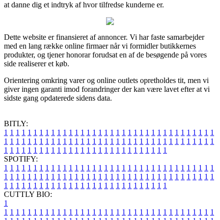
at danne dig et indtryk af hvor tilfredse kunderne er.
Dette website er finansieret af annoncer. Vi har faste samarbejder
med en lang række online firmaer når vi formidler butikkernes
produkter, og tjener honorar forudsat en af de besøgende på vores
side realiserer et køb.
Orientering omkring varer og online outlets opretholdes tit, men vi
giver ingen garanti imod forandringer der kan være lavet efter at vi
sidste gang opdaterede sidens data.
BITLY:
1
1
1
1
1
1
1
1
1
1
1
1
1
1
1
1
1
1
1
1
1
1
1
1
1
1
1
1
1
1
1
1
1
1
1
1
1
1
1
1
1
1
1
1
1
1
1
1
1
1
1
1
1
1
1
1
1
1
1
1
1
1
1
1
1
1
1
1
1
1
1
1
1
1
1
1
1
1
1
1
1
1
1
1
1
1
1
1
1
1
1
1
1
1
1
1
1
1
1
1
SPOTIFY:
1
1
1
1
1
1
1
1
1
1
1
1
1
1
1
1
1
1
1
1
1
1
1
1
1
1
1
1
1
1
1
1
1
1
1
1
1
1
1
1
1
1
1
1
1
1
1
1
1
1
1
1
1
1
1
1
1
1
1
1
1
1
1
1
1
1
1
1
1
1
1
1
1
1
1
1
1
1
1
1
1
1
1
1
1
1
1
1
1
1
1
1
1
1
1
1
1
1
1
1
CUTTLY BIO:
1
1
1
1
1
1
1
1
1
1
1
1
1
1
1
1
1
1
1
1
1
1
1
1
1
1
1
1
1
1
1
1
1
1
1
1
1