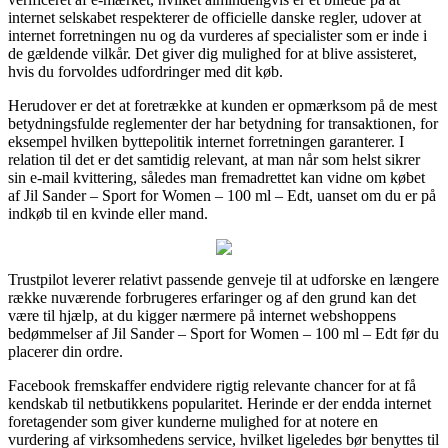
internet selskabet respekterer de officielle danske regler, udover at
internet forretningen nu og da vurderes af specialister som er inde i
de gældende vilkår. Det giver dig mulighed for at blive assisteret,
hvis du forvoldes udfordringer med dit køb.
Herudover er det at foretrække at kunden er opmærksom på de mest
betydningsfulde reglementer der har betydning for transaktionen, for
eksempel hvilken byttepolitik internet forretningen garanterer. I
relation til det er det samtidig relevant, at man når som helst sikrer
sin e-mail kvittering, således man fremadrettet kan vidne om købet
af Jil Sander – Sport for Women – 100 ml – Edt, uanset om du er på
indkøb til en kvinde eller mand.
Trustpilot leverer relativt passende genveje til at udforske en længere
række nuværende forbrugeres erfaringer og af den grund kan det
være til hjælp, at du kigger nærmere på internet webshoppens
bedømmelser af Jil Sander – Sport for Women – 100 ml – Edt før du
placerer din ordre.
Facebook fremskaffer endvidere rigtig relevante chancer for at få
kendskab til netbutikkens popularitet. Herinde er der endda internet
foretagender som giver kunderne mulighed for at notere en
vurdering af virksomhedens service, hvilket ligeledes bør benyttes til