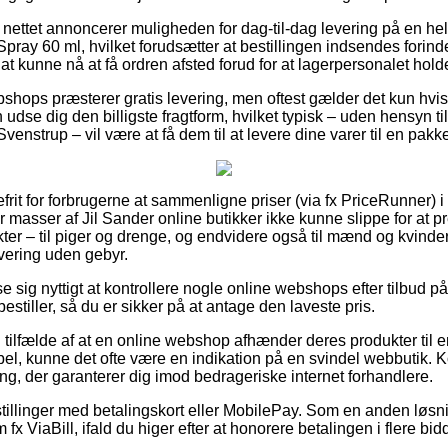
 nettet annoncerer muligheden for dag-til-dag levering på en hel
pray 60 ml, hvilket forudsætter at bestillingen indsendes forinde
 at kunne nå at få ordren afsted forud for at lagerpersonalet holde
hops præsterer gratis levering, men oftest gælder det kun hvis 
se dig den billigste fragtform, hvilket typisk – uden hensyn ti
venstrup – vil være at få dem til at levere dine varer til en pak
efrit for forbrugerne at sammenligne priser (via fx PriceRunner) i 
har masser af Jil Sander online butikker ikke kunne slippe for at
ter – til piger og drenge, og endvidere også til mænd og kvinder
vering uden gebyr.
se sig nyttigt at kontrollere nogle online webshops efter tilbud 
estiller, så du er sikker på at antage den laveste pris.
i tilfælde af at en online webshop afhænder deres produkter til 
bel, kunne det ofte være en indikation på en svindel webbutik. 
ing, der garanterer dig imod bedrageriske internet forhandlere.
stillinger med betalingskort eller MobilePay. Som en anden løs
fx ViaBill, ifald du higer efter at honorere betalingen i flere bid