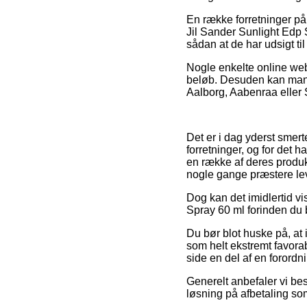
En række forretninger på
Jil Sander Sunlight Edp S
sådan at de har udsigt til
Nogle enkelte online webs
beløb. Desuden kan man ud
Aalborg, Aabenraa eller S
Det er i dag yderst smert
forretninger, og for det 
en række af deres produk
nogle gange præstere le
Dog kan det imidlertid vi
Spray 60 ml forinden du b
Du bør blot huske på, at 
som helt ekstremt favora
side en del af en forordn
Generelt anbefaler vi be
løsning på afbetaling som 