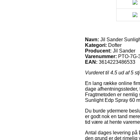
Navn:
Jil Sander Sunlig
Kategori:
Dofter
Producent:
Jil Sander
Varenummer:
PTO-7G-
EAN:
3614223486533
Vurderet til
4.5
ud af 5 st
En lang række online firm
dage afhentningssteder, for
Fragtmetoden er nemlig s
Sunlight Edp Spray 60 m
Du burde ydermere beslutt
er godt nok en tand mere
tid være at hente varern
Antal dages levering på D
den grund er det rimelig 