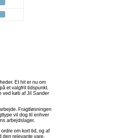
heder. Et hit er nu om
på et valgfrit tidspunkt.
e ved køb af Jil Sander
t arbejde. Fragtløsningen
type vil dog til enhver
ns arbejdslager.
ordre om kort tid, og af
d den relevante vare.