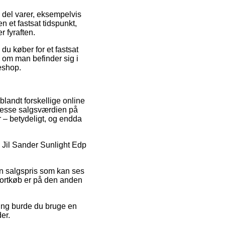
 del varer, eksempelvis
n et fastsat tidspunkt,
r fyraften.
du køber for et fastsat
l om man befinder sig i
keshop.
blandt forskellige online
 presse salgsværdien på
 – betydeligt, og endda
på Jil Sander Sunlight Edp
en salgspris som kan ses
Kortkøb er på den anden
ning burde du bruge en
der.