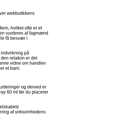
over webbutikkens
m, hvilket ofte er et
iden vurderes af fagmænd
lle få besvær i
 indvirkning på
den relation er det
 kunne vidne om handlen
er et barn.
 vurderinger og derved er
ray 60 ml før du placerer
selskabets
ering af virksomhedens
.