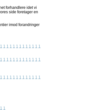
t forhandlere idet vi
ores side foretager en
ntier imod forandringer
1
1
1
1
1
1
1
1
1
1
1
1
1
1
1
1
1
1
1
1
1
1
1
1
1
1
1
1
1
1
1
1
1
1
1
1
1
1
1
1
1