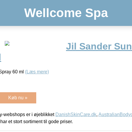
Wellcome Spa
Jil Sander Sun
l
 Spray 60 ml
(Læs mere)
Køb nu »
-webshops er i øjeblikket
DanishSkinCare.dk
,
AustralianBody
har et stort sortiment til gode priser.