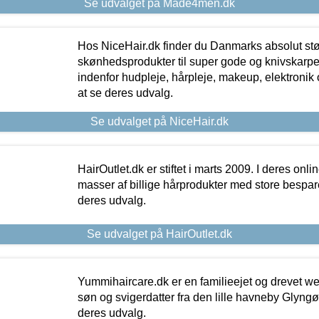
Se udvalget på Made4men.dk
Hos NiceHair.dk finder du Danmarks absolut stø
skønhedsprodukter til super gode og knivskarpe 
indenfor hudpleje, hårpleje, makeup, elektronik 
at se deres udvalg.
Se udvalget på NiceHair.dk
HairOutlet.dk er stiftet i marts 2009. I deres onl
masser af billige hårprodukter med store besparel
deres udvalg.
Se udvalget på HairOutlet.dk
Yummihaircare.dk er en familieejet og drevet we
søn og svigerdatter fra den lille havneby Glyngøre
deres udvalg.