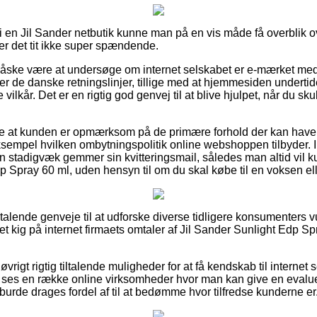
 en Jil Sander netbutik kunne man på en vis måde få overblik 
er det tit ikke super spændende.
åske være at undersøge om internet selskabet er e-mærket medle
jer de danske retningslinjer, tillige med at hjemmesiden undert
lkår. Det er en rigtig god genvej til at blive hjulpet, når du sku
ække at kunden er opmærksom på de primære forhold der kan have
ksempel hvilken ombytningspolitik online webshoppen tilbyder. I 
an stadigvæk gemmer sin kvitteringsmail, således man altid vil
p Spray 60 ml, uden hensyn til om du skal købe til en voksen ell
s tiltalende genveje til at udforske diverse tidligere konsumenters
 et kig på internet firmaets omtaler af Jil Sander Sunlight Edp Sp
vrigt rigtig tiltalende muligheder for at få kendskab til internet 
d ses en række online virksomheder hvor man kan give en evalu
burde drages fordel af til at bedømme hvor tilfredse kunderne er