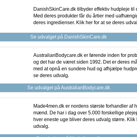
DanishSkinCare.dk tilbyder effektiv hudpleje til
Med deres produkter får du årtier med uafhængi
deres ingredienser. Klik her for at se deres udva
Se udvalget på DanishSkinCare.dk
AustralianBodycare.dk er førende inden for pr
og det har de været siden 1992. Det er deres m
med at opnå en sundere hud og afhjælpe hudprob
se deres udvalg.
Se udvalget på AustralianBodycare.dk
Made4men.dk er nordens største forhandler af hu
mænd. De har i dag over 5.000 forskellige pleje
hver eneste uge bliver deres udvalg større. Klik 
udvalg.