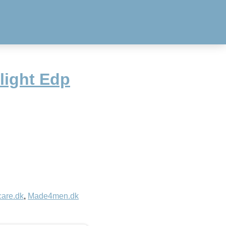
light Edp
care.dk
,
Made4men.dk