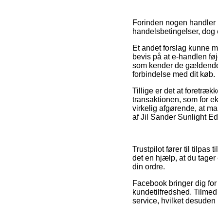
Forinden nogen handler i
handelsbetingelser, dog 
Et andet forslag kunne m
bevis på at e-handlen fø
som kender de gældende vi
forbindelse med dit køb.
Tillige er det at foretr
transaktionen, som for e
virkelig afgørende, at m
af Jil Sander Sunlight Ed
Trustpilot fører til tilpa
det en hjælp, at du tager
din ordre.
Facebook bringer dig for ø
kundetilfredshed. Tilme
service, hvilket desuden 