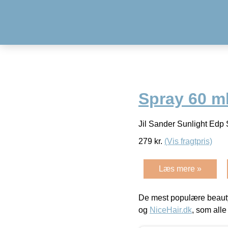
Spray 60 m
Jil Sander Sunlight Edp
279
kr.
(Vis fragtpris)
Læs mere »
De mest populære beauty
og
NiceHair.dk
, som alle 