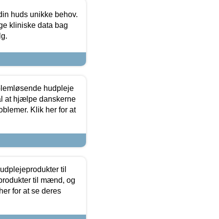
 din huds unikke behov.
ge kliniske data bag
lg.
oblemløsende hudpleje
ål at hjælpe danskerne
lemer. Klik her for at
dplejeprodukter til
produkter til mænd, og
her for at se deres