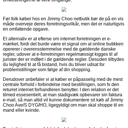
Før folk køber hos en Jimmy Choo netbutik bør de på en vis
måde overveje deres forretningsvilkår, men det er naturligvis
en omfattende opgave.
Et alternativ er at efterse om internet forretningen er e-
mærket, fordi det burde være et signal om at online butikken
opererer i overensstemmelse med de gældende danske
regler, udover at e-forretningen regelmæssigt kigges til af
jurister der er indført i de gældende regler. Desuden tilbydes
du lejlighed til at få bistand, hvis du bliver udsat for
problemstillinger som følge af din shopping.
Derudover anbefaler vi at køber er påpasselig med de mest
centrale forhold i forbindelse med bestillingen, som fx den
returret internet forhandleren benytter. I den relation er det
tilmed essesentielt, at man stadigvæk opbevarer sin faktura
e-mail, så man altid vil kunne dokumentere sit køb af Jimmy
Choo Ave/S DYG/HO, ligegyldigt om man skal shoppe til en
mand eller kvinde.