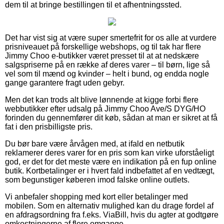
dem til at bringe bestillingen til et afhentningssted.
Det har vist sig at være super smertefrit for os alle at vurdere
prisniveauet på forskellige webshops, og til tak har flere
Jimmy Choo e-butikker været presset til at at nedskære
salgspriserne på en række af deres varer – til børn, lige så
vel som til mænd og kvinder – helt i bund, og endda nogle
gange garantere fragt uden gebyr.
Men det kan trods alt blive lønnende at kigge forbi flere
webbutikker efter udsalg på Jimmy Choo Ave/S DYG/HO
forinden du gennemfører dit køb, sådan at man er sikret at få
fat i den prisbilligste pris.
Du bør bare være årvågen med, at ifald en netbutik
reklamerer deres varer for en pris som kan virke uforståeligt
god, er det for det meste være en indikation på en fup online
butik. Kortbetalinger er i hvert fald indbefattet af en vedtægt,
som begunstiger køberen imod falske online outlets.
Vi anbefaler shopping med kort eller betalinger med
mobilen. Som en alternativ mulighed kan du drage fordel af
en afdragsordning fra f.eks. ViaBill, hvis du agter at godtgøre
omkostningerne af flere omgange.