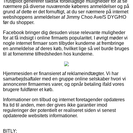
Trustpilot genererer faktisk fordelagtige muligheder for at se
nærmere på diverse nuværende køberes anmeldelser og på
grund af dette er det fornuftigt, at du ser nærmere på internet
webshoppens anmeldelser af Jimmy Choo Ave/S DYG/HO
før du shopper.
Facebook bringer dig desuden visse relevante muligheder
for at få indsigt i online firmaets popularitet. I øvrigt møder vi
nogle internet firmaer som tilbyder kunderne at frembringe
en anmeldelse af deres køb, hvilket lige så vel burde bruges
til at fornemme tilfredsheden hos kunderne.
Hjemmesiden er finansieret af reklameindtægter. Vi har
samarbejdsaftaler med en gruppe online selskaber hvori vi
annoncerer firmaernes varer, og opnår betaling ifald vores
brugere fuldfører et køb.
Informationer om tilbud og internet foretagender opdateres
fra tid til anden, men der gives ikke garantier imod
reguleringer der potentielt er realiseret siden vi senest
opdaterede websitets informationer.
BITLY: