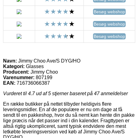
Besøg webshop
Besøg webshop
Besøg webshop
Navn:
Jimmy Choo Ave/S DYG/HO
Kategori:
Glasses
Producent:
Jimmy Choo
Varenummer:
807199
EAN:
716736066387
Vurderet til
4.7
ud af 5 stjerner baseret på
47
anmeldelser
En række butikker på nettet tilbyder heldigvis flere
leveringsmidler. En af de populære er nu om dage at få
sendt til en pakkeshop, hvor du så nemt kan hente din pakke
lige præcis når det passer ind i din kalender. Fragttypen er
altså rigtig ukompliceret, samt typisk endvidere den mest
letkøbte leveringsversion ved køb af Jimmy Choo Ave/S
DYG/HO.