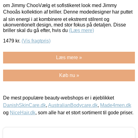
om Jimmy ChooVælg et sofistikeret look med Jimmy
Chooâs kollektion af briller. Denne modedesigner har puttet
al sin energi i at kombinere et ekstremt stilrent og
ukonventionelt design, med stor fokus på detaljen. Disse
briller skal du gå efter, hvis du
(Læs mere)
1479
kr.
(Vis fragtpris)
Læs mere »
Køb nu »
De mest populære beauty-webshops er i øjeblikket
DanishSkinCare.dk
,
AustralianBodycare.dk
,
Made4men.dk
og
NiceHair.dk
, som alle har et stort sortiment til gode priser.