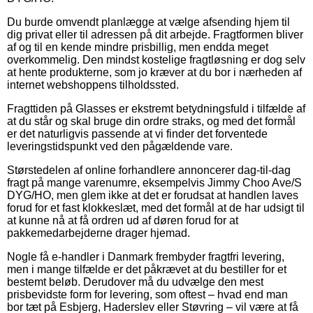
Du burde omvendt planlægge at vælge afsending hjem til
dig privat eller til adressen på dit arbejde. Fragtformen bliver
af og til en kende mindre prisbillig, men endda meget
overkommelig. Den mindst kostelige fragtløsning er dog selv
at hente produkterne, som jo kræver at du bor i nærheden af
internet webshoppens tilholdssted.
Fragttiden på Glasses er ekstremt betydningsfuld i tilfælde af
at du står og skal bruge din ordre straks, og med det formål
er det naturligvis passende at vi finder det forventede
leveringstidspunkt ved den pågældende vare.
Størstedelen af online forhandlere annoncerer dag-til-dag
fragt på mange varenumre, eksempelvis Jimmy Choo Ave/S
DYG/HO, men glem ikke at det er forudsat at handlen laves
forud for et fast klokkeslæt, med det formål at de har udsigt til
at kunne nå at få ordren ud af døren forud for at
pakkemedarbejderne drager hjemad.
Nogle få e-handler i Danmark frembyder fragtfri levering,
men i mange tilfælde er det påkrævet at du bestiller for et
bestemt beløb. Derudover må du udvælge den mest
prisbevidste form for levering, som oftest – hvad end man
bor tæt på Esbjerg, Haderslev eller Støvring – vil være at få