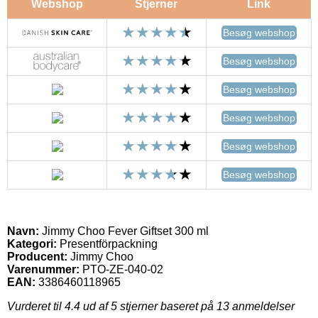
Webshop
Stjerner
Link
Besøg webshop
Besøg webshop
Besøg webshop
Besøg webshop
Besøg webshop
Besøg webshop
Navn:
Jimmy Choo Fever Giftset 300 ml
Kategori:
Presentförpackning
Producent:
Jimmy Choo
Varenummer:
PTO-ZE-040-02
EAN:
3386460118965
Vurderet til
4.4
ud af 5 stjerner baseret på
13
anmeldelser