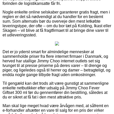
forinden de logistikansatte får fri.
Nogle enkelte online selskaber garanterer gratis fragt, men i
reglen er det så nødvendigt at du handler for en bestemt
sum. Som alternativ bør du overveje den mest letkøbte
leveringstype, der ofte – om du bor tæt på Kolding, Ikast eller
Skagen – vil blive at få fragtfirmaet til at bringe dine varer til
et udleveringssted.
Det er jo yderst smart for almindelige mennesker at
sammenholde priser fra flere internet firmaer i Danmark, og
herved har utallige Jimmy Choo internet outlets set sig
tvunget til at presse priserne på deres varer – til drenge og
piger, og ligeledes også til herrer og damer – betragteligt, og
endda nogle gange tilbyde fragt uden omkostninger.
Til gengæld kan det trods alt være gunstigt at sammenligne
enkelte netbutikker efter udsalg på Jimmy Choo Fever
Giftset 300 ml før du gennemfører din bestilling, således at
du er sikret at få fat i den mest attraktive pris.
Man skal lige meget hvad være årvågen med, at såfremt en
e-forhandler afsætter en vare til salg for en pris der virker