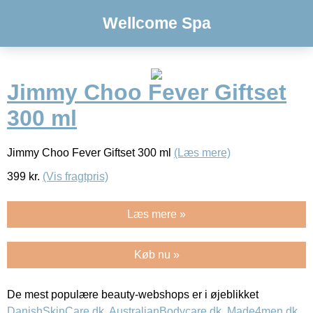
Wellcome Spa
Jimmy Choo Fever Giftset
300 ml
Jimmy Choo Fever Giftset 300 ml
(Læs mere)
399
kr.
(Vis fragtpris)
Læs mere »
Køb nu »
De mest populære beauty-webshops er i øjeblikket
DanishSkinCare.dk
,
AustralianBodycare.dk
,
Made4men.dk