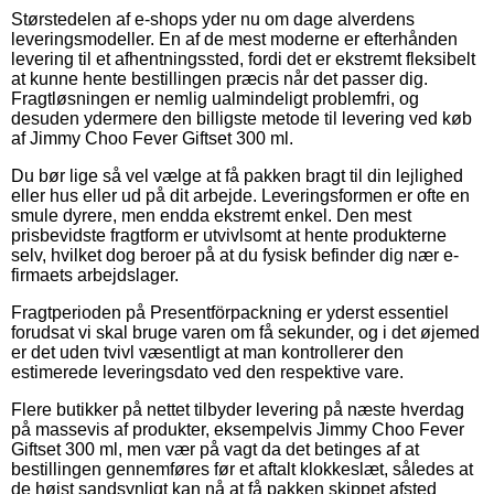
Størstedelen af e-shops yder nu om dage alverdens
leveringsmodeller. En af de mest moderne er efterhånden
levering til et afhentningssted, fordi det er ekstremt fleksibelt
at kunne hente bestillingen præcis når det passer dig.
Fragtløsningen er nemlig ualmindeligt problemfri, og
desuden ydermere den billigste metode til levering ved køb
af Jimmy Choo Fever Giftset 300 ml.
Du bør lige så vel vælge at få pakken bragt til din lejlighed
eller hus eller ud på dit arbejde. Leveringsformen er ofte en
smule dyrere, men endda ekstremt enkel. Den mest
prisbevidste fragtform er utvivlsomt at hente produkterne
selv, hvilket dog beroer på at du fysisk befinder dig nær e-
firmaets arbejdslager.
Fragtperioden på Presentförpackning er yderst essentiel
forudsat vi skal bruge varen om få sekunder, og i det øjemed
er det uden tvivl væsentligt at man kontrollerer den
estimerede leveringsdato ved den respektive vare.
Flere butikker på nettet tilbyder levering på næste hverdag
på massevis af produkter, eksempelvis Jimmy Choo Fever
Giftset 300 ml, men vær på vagt da det betinges af at
bestillingen gennemføres før et aftalt klokkeslæt, således at
de højst sandsynligt kan nå at få pakken skippet afsted