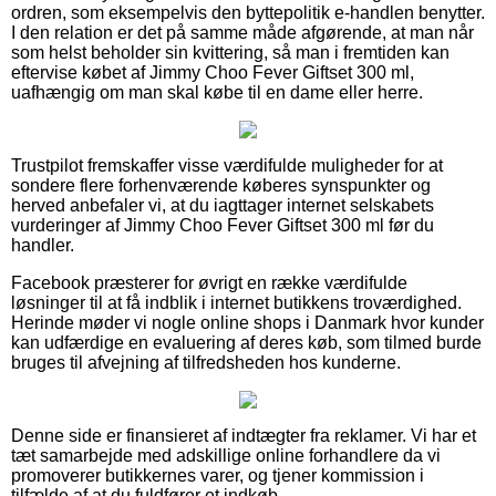
ordren, som eksempelvis den byttepolitik e-handlen benytter.
I den relation er det på samme måde afgørende, at man når
som helst beholder sin kvittering, så man i fremtiden kan
eftervise købet af Jimmy Choo Fever Giftset 300 ml,
uafhængig om man skal købe til en dame eller herre.
Trustpilot fremskaffer visse værdifulde muligheder for at
sondere flere forhenværende køberes synspunkter og
herved anbefaler vi, at du iagttager internet selskabets
vurderinger af Jimmy Choo Fever Giftset 300 ml før du
handler.
Facebook præsterer for øvrigt en række værdifulde
løsninger til at få indblik i internet butikkens troværdighed.
Herinde møder vi nogle online shops i Danmark hvor kunder
kan udfærdige en evaluering af deres køb, som tilmed burde
bruges til afvejning af tilfredsheden hos kunderne.
Denne side er finansieret af indtægter fra reklamer. Vi har et
tæt samarbejde med adskillige online forhandlere da vi
promoverer butikkernes varer, og tjener kommission i
tilfælde af at du fuldfører et indkøb.