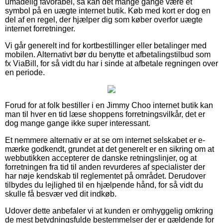
umådelig favorabel, så kan det mange gange være et
symbol på en uægte internet butik. Køb med kort er dog en
del af en regel, der hjælper dig som køber overfor uægte
internet forretninger.
Vi går generelt ind for kortbestillinger eller betalinger med
mobilen. Alternativt bør du benytte et afbetalingstilbud som
fx ViaBill, for så vidt du har i sinde at afbetale regningen over
en periode.
Forud for at folk bestiller i en Jimmy Choo internet butik kan
man til hver en tid læse shoppens forretningsvilkår, det er
dog mange gange ikke super interessant.
Et nemmere alternativ er at se om internet selskabet er e-
mærke godkendt, grundet at det generelt er en sikring om at
webbutikken accepterer de danske retningslinjer, og at
forretningen fra tid til anden revurderes af specialister der
har nøje kendskab til reglementet på området. Derudover
tilbydes du lejlighed til en hjælpende hånd, for så vidt du
skulle få besvær ved dit indkøb.
Udover dette anbefaler vi at kunden er omhyggelig omkring
de mest betydningsfulde bestemmelser der er gældende for