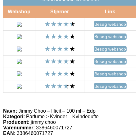
Webshop
Stjerner
Link
Besøg webshop
Besøg webshop
Besøg webshop
Besøg webshop
Besøg webshop
Besøg webshop
Navn:
Jimmy Choo – Illicit – 100 ml – Edp
Kategori:
Parfume > Kvinder – Kvindedufte
Producent:
jimmy choo
Varenummer:
3386460071727
EAN:
3386460071727