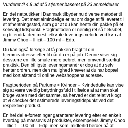
Vurderet til
4.8
ud af 5 stjerner baseret på
23
anmeldelser
En del netbutikker i Danmark tilbyder nu diverse metoder til
levering. Det mest almindelige er nu om dage at få leveret til
et afhentningssted, som gør at du kan hente din pakke på et
selvvalgt tidspunkt. Fragtmetoden er nemlig ret så fleksibel,
og tit endda den mest letkøbte leveringsmetode ved køb af
Jimmy Choo – Illicit – 100 ml – Edp.
Du kan også forsøge at få pakken bragt til din
hjemmeadresse eller til når du er på job. Denne viser sig
desværre en lille smule mere pebret, men omvendt særligt
praktisk. Den billigste leveringsmanér er dog at du selv
henter ordren, men den mulighed kræver at du har bopæl
med kort afstand til online webshoppens adresse.
Fragtperioden på Parfume > Kvinder – Kvindedufte kan vise
sig at være vældig betydningsfuld i tilfælde af at man skal
bruge varen med det samme, så herved er det relativt klogt
at vi checker det estimerede leveringstidspunkt ved det
respektive produkt.
En hel del e-forretninger garanterer levering efter en enkelt
hverdag på massevis af produkter, eksempelvis Jimmy Choo
– Illicit – 100 ml – Edp, men som imidlertid beroer på at