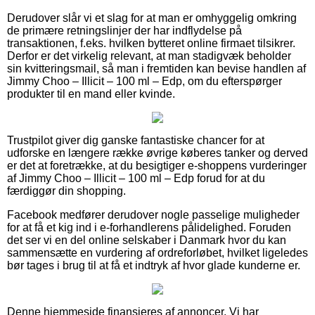
Derudover slår vi et slag for at man er omhyggelig omkring
de primære retningslinjer der har indflydelse på
transaktionen, f.eks. hvilken bytteret online firmaet tilsikrer.
Derfor er det virkelig relevant, at man stadigvæk beholder
sin kvitteringsmail, så man i fremtiden kan bevise handlen af
Jimmy Choo – Illicit – 100 ml – Edp, om du efterspørger
produkter til en mand eller kvinde.
Trustpilot giver dig ganske fantastiske chancer for at
udforske en længere række øvrige køberes tanker og derved
er det at foretrække, at du besigtiger e-shoppens vurderinger
af Jimmy Choo – Illicit – 100 ml – Edp forud for at du
færdiggør din shopping.
Facebook medfører derudover nogle passelige muligheder
for at få et kig ind i e-forhandlerens pålidelighed. Foruden
det ser vi en del online selskaber i Danmark hvor du kan
sammensætte en vurdering af ordreforløbet, hvilket ligeledes
bør tages i brug til at få et indtryk af hvor glade kunderne er.
Denne hjemmeside finansieres af annoncer. Vi har