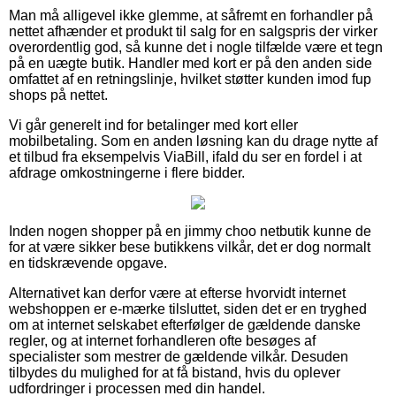
Man må alligevel ikke glemme, at såfremt en forhandler på
nettet afhænder et produkt til salg for en salgspris der virker
overordentlig god, så kunne det i nogle tilfælde være et tegn
på en uægte butik. Handler med kort er på den anden side
omfattet af en retningslinje, hvilket støtter kunden imod fup
shops på nettet.
Vi går generelt ind for betalinger med kort eller
mobilbetaling. Som en anden løsning kan du drage nytte af
et tilbud fra eksempelvis ViaBill, ifald du ser en fordel i at
afdrage omkostningerne i flere bidder.
Inden nogen shopper på en jimmy choo netbutik kunne de
for at være sikker bese butikkens vilkår, det er dog normalt
en tidskrævende opgave.
Alternativet kan derfor være at efterse hvorvidt internet
webshoppen er e-mærke tilsluttet, siden det er en tryghed
om at internet selskabet efterfølger de gældende danske
regler, og at internet forhandleren ofte besøges af
specialister som mestrer de gældende vilkår. Desuden
tilbydes du mulighed for at få bistand, hvis du oplever
udfordringer i processen med din handel.