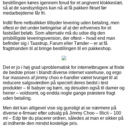
bestillingen køres igennem forud for et angivent klokkeslæt,
så at de sandsynligvis kan nå at få pakken fikset før
medarbejderne får fri.
Indtil flere netbutikker tilbyder levering uden betaling, men
oftest er det under betingelse af at der erhverves for et
fastslået beløb. Som alternativ må du udse dig den
prisbilligste leveringsversion, der oftest – hvad end man
befinder sig i Taastrup, Farum eller Tønder – er at få
fragtmanden til at bringe bestillingen til en pakkeshop.
Det er jo i høj grad uproblematisk for internetbrugere at finde
de bedste priser i blandt diverse internet varehuse, og ergo
har massevis af jimmy choo e-handler været tvunget til at
reducere salgsværdien på specielt deres bedst i test
produkter – til babyer og børn, og desuden også til damer og
herrer – voldsomt, og endda nogle gange præstere fragt
uden betaling.
Men det kan alligevel vise sig gunstigt at se nærmere på
diverse e-firmaer efter udsalg på Jimmy Choo – Illicit – 100
ml – Edp før du placerer ordren, således at man er sikker på
at indhente den mindst kostelige pris.