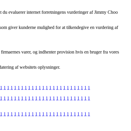
at du evaluerer internet forretningens vurderinger af Jimmy Choo
ts som giver kunderne mulighed for at tilkendegive en vurdering af
irmaernes varer, og indhenter provision hvis en bruger fra vores
datering af websitets oplysninger.
1
1
1
1
1
1
1
1
1
1
1
1
1
1
1
1
1
1
1
1
1
1
1
1
1
1
1
1
1
1
1
1
1
1
1
1
1
1
1
1
1
1
1
1
1
1
1
1
1
1
1
1
1
1
1
1
1
1
1
1
1
1
1
1
1
1
1
1
1
1
1
1
1
1
1
1
1
1