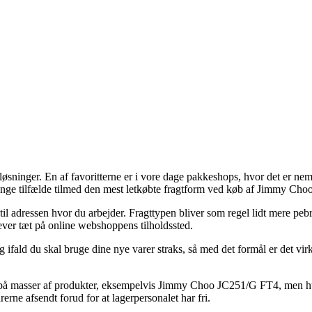
løsninger. En af favoritterne er i vore dage pakkeshops, hvor det er nem
 mange tilfælde tilmed den mest letkøbte fragtform ved køb af Jimmy C
 til adressen hvor du arbejder. Fragttypen bliver som regel lidt mere p
ever tæt på online webshoppens tilholdssted.
 ifald du skal bruge dine nye varer straks, så med det formål er det vir
ag på masser af produkter, eksempelvis Jimmy Choo JC251/G FT4, men husk
rerne afsendt forud for at lagerpersonalet har fri.