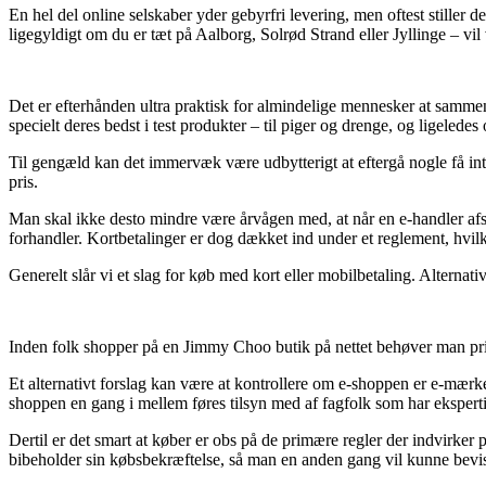
En hel del online selskaber yder gebyrfri levering, men oftest stiller 
ligegyldigt om du er tæt på Aalborg, Solrød Strand eller Jyllinge – vil v
Det er efterhånden ultra praktisk for almindelige mennesker at sammenl
specielt deres bedst i test produkter – til piger og drenge, og ligelede
Til gengæld kan det immervæk være udbytterigt at eftergå nogle få int
pris.
Man skal ikke desto mindre være årvågen med, at når en e-handler afsæ
forhandler. Kortbetalinger er dog dækket ind under et reglement, hvil
Generelt slår vi et slag for køb med kort eller mobilbetaling. Alternati
Inden folk shopper på en Jimmy Choo butik på nettet behøver man prin
Et alternativt forslag kan være at kontrollere om e-shoppen er e-mærke
shoppen en gang i mellem føres tilsyn med af fagfolk som har ekspert
Dertil er det smart at køber er obs på de primære regler der indvirker p
bibeholder sin købsbekræftelse, så man en anden gang vil kunne bev