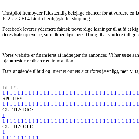
Trustpilot frembyder fuldstændig belejlige chancer for at vurdere en 
JC251/G FT4 før du færdiggør din shopping.
Facebook leverer ydermere faktisk troværdige løsninger til at få et ki
deres købsoplevelse, som tilmed bør tages i brug til at vurdere tidliger
Vores website er finansieret af indtægter fra annoncer. Vi har tætte
hjemmeside realiserer en transaktion.
Data angående tilbud og internet outlets ajourføres jævnligt, men vi ta
BITLY:
1
1
1
1
1
1
1
1
1
1
1
1
1
1
1
1
1
1
1
1
1
1
1
1
1
1
1
1
1
1
1
1
1
1
1
1
1
SPOTIFY:
1
1
1
1
1
1
1
1
1
1
1
1
1
1
1
1
1
1
1
1
1
1
1
1
1
1
1
1
1
1
1
1
1
1
1
1
1
CUTTLY BIO:
1
1
1
1
1
1
1
1
1
1
1
1
1
1
1
1
1
1
1
1
1
1
1
1
1
1
1
1
1
1
1
1
1
1
1
1
1
1
CUTTLY OLD:
1
1
1
1
1
1
1
1
1
1
1