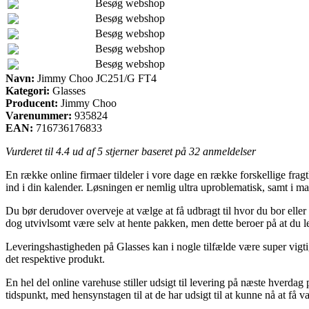
Besøg webshop
Besøg webshop
Besøg webshop
Besøg webshop
Besøg webshop
Navn:
Jimmy Choo JC251/G FT4
Kategori:
Glasses
Producent:
Jimmy Choo
Varenummer:
935824
EAN:
716736176833
Vurderet til
4.4
ud af 5 stjerner baseret på
32
anmeldelser
En række online firmaer tildeler i vore dage en række forskellige fragt
ind i din kalender. Løsningen er nemlig ultra uproblematisk, samt i
Du bør derudover overveje at vælge at få udbragt til hvor du bor eller
dog utvivlsomt være selv at hente pakken, men dette beroer på at du l
Leveringshastigheden på Glasses kan i nogle tilfælde være super vigtig
det respektive produkt.
En hel del online varehuse stiller udsigt til levering på næste hverd
tidspunkt, med hensynstagen til at de har udsigt til at kunne nå at få va