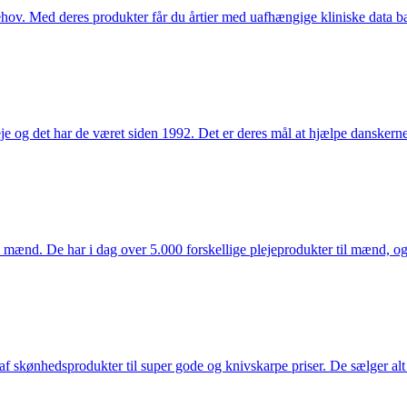
hov. Med deres produkter får du årtier med uafhængige kliniske data bag
e og det har de været siden 1992. Det er deres mål at hjælpe dansker
mænd. De har i dag over 5.000 forskellige plejeprodukter til mænd, og h
f skønhedsprodukter til super gode og knivskarpe priser. De sælger alt