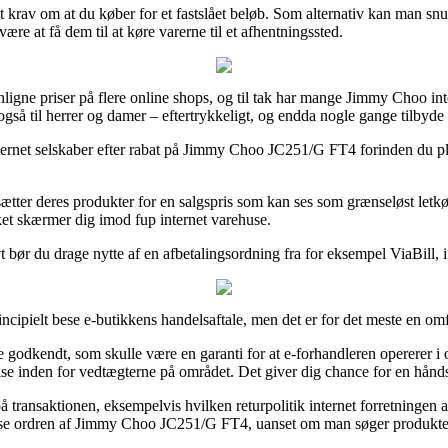
det krav om at du køber for et fastslået beløb. Som alternativ kan man sn
ære at få dem til at køre varerne til et afhentningssted.
igne priser på flere online shops, og til tak har mange Jimmy Choo inte
s også til herrer og damer – eftertrykkeligt, og endda nogle gange tilbyde
ernet selskaber efter rabat på Jimmy Choo JC251/G FT4 forinden du plac
tter deres produkter for en salgspris som kan ses som grænseløst letkø
ket skærmer dig imod fup internet varehuse.
vt bør du drage nytte af en afbetalingsordning fra for eksempel ViaBill, 
cipielt bese e-butikkens handelsaftale, men det er for det meste en om
 godkendt, som skulle være en garanti for at e-forhandleren opererer i 
ise inden for vedtægterne på området. Det giver dig chance for en hånd
å transaktionen, eksempelvis hvilken returpolitik internet forretningen an
ise ordren af Jimmy Choo JC251/G FT4, uanset om man søger produkter t