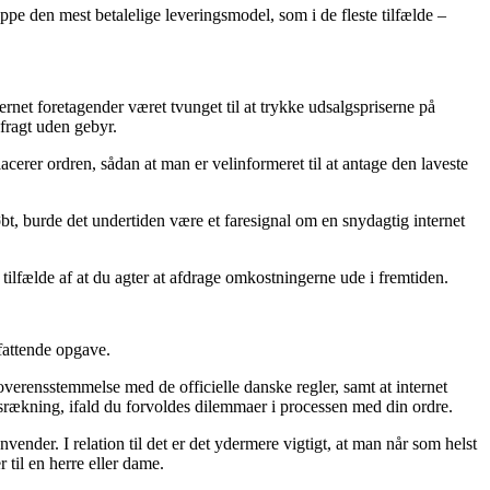
uppe den mest betalelige leveringsmodel, som i de fleste tilfælde –
rnet foretagender været tvunget til at trykke udsalgspriserne på
 fragt uden gebyr.
erer ordren, sådan at man er velinformeret til at antage den laveste
bt, burde det undertiden være et faresignal om en snydagtig internet
i tilfælde af at du agter at afdrage omkostningerne ude i fremtiden.
fattende opgave.
overensstemmelse med de officielle danske regler, samt at internet
srækning, ifald du forvoldes dilemmaer i processen med din ordre.
vender. I relation til det er det ydermere vigtigt, at man når som helst
il en herre eller dame.