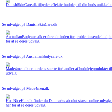
DanishSkinCare.dk tilbyder effektiv hudpleje til din huds unikke be
Se udvalget på DanishSkinCare.dk
AustralianBodycare.dk er førende inden for problemløsende hudplej
for at se deres udvalg.
Se udvalget på AustralianBodycare.dk
Made4men.dk er nordens største forhandler af hudplejeprodukter til 
udvalg.
Se udvalget på Made4men.dk
Hos NiceHair.dk finder du Danmarks absolut største online udvalg a
her for at se deres udvalg.