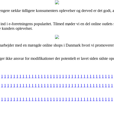
længere række tidligere konsumenters oplevelser og derved er det godt, 
g ind i e-forretningens popularitet. Tilmed møder vi en del online outle
e kunders oplevelser.
 samarbejder med en mængde online shops i Danmark hvori vi promoverer f
ger ikke ansvar for modifikationer der potentielt er lavet siden sidste op
1
1
1
1
1
1
1
1
1
1
1
1
1
1
1
1
1
1
1
1
1
1
1
1
1
1
1
1
1
1
1
1
1
1
1
1
1
1
1
1
1
1
1
1
1
1
1
1
1
1
1
1
1
1
1
1
1
1
1
1
1
1
1
1
1
1
1
1
1
1
1
1
1
1
1
1
1
1
1
1
1
1
1
1
1
1
1
1
1
1
1
1
1
1
1
1
1
1
1
1
1
1
1
1
1
1
1
1
1
1
1