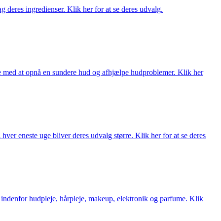
 deres ingredienser. Klik her for at se deres udvalg.
ne med at opnå en sundere hud og afhjælpe hudproblemer. Klik her
ver eneste uge bliver deres udvalg større. Klik her for at se deres
 indenfor hudpleje, hårpleje, makeup, elektronik og parfume. Klik